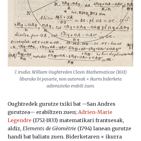
7. irudia: William Oughtreden Clavis Mathematicae (1631)
liburuko bi pasarte, non autoreak × ikurra biderketa
adierazteko erabili zuen.
Oughtredek gurutze txiki bat —San Andres
gurutzea— erabiltzen zuen;
Adrien-Marie
Legendre
(1752-1833) matematikari frantsesak,
aldiz,
Elements de Gèomètrie
(1794) lanean gurutze
handi bat baliatu zuen. Biderketaren × ikurra