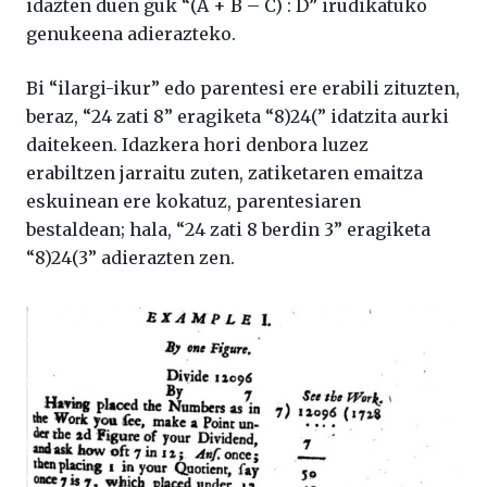
idazten duen guk “(A + B – C) : D” irudikatuko
genukeena adierazteko.
Bi “ilargi-ikur” edo parentesi ere erabili zituzten,
beraz, “24 zati 8” eragiketa “8)24(” idatzita aurki
daitekeen. Idazkera hori denbora luzez
erabiltzen jarraitu zuten, zatiketaren emaitza
eskuinean ere kokatuz, parentesiaren
bestaldean; hala, “24 zati 8 berdin 3” eragiketa
“8)24(3” adierazten zen.