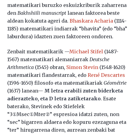
matematikari buruzko eskuizkriburik zaharrena
den
Bakhshiili manuscript
lanean faktorea beste
aldean kokatuta ageri da.
Bhaskara Acharia
(1114-
1185) matematikari indiarrak “bhavita” (edo “bha”
laburdura) idazten zuen faktoreen ondoren.
Zenbait matematikarik —
Michael Stifel
(1487-
1567) matematikari alemaniarrak
Deutsche
Arithmetica
(1545) obran,
Simon Stevin
(1548-1620)
matematikari flandestarrak, edo
René Descartes
(1596-1650) filosofo eta matematikariak
Géométrie
(1637) lanean—
M letra erabili zuten biderketa
adierazteko, eta D letra zatiketarako
. Esate
baterako, Stevinek edo Stiefelek
“3①Msec①Mter②” espresioa idatzi zuten, non
“sec” bigarren aldaera edo kopuru ezezaguna eta
“ter” hirugarrena diren, aurrean zenbaki bat