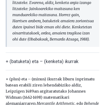
litzateke. Evarena, aldiz, kenketa argia izango
litzateke: Jainkoarekiko maitasuna ken
munduarekiko maitasuna. Horrez gain,
Harrisen arabera, batuketek amaiera zoriontsua
duten ipuinei bide eman ohi diete. Kenketetan
oinarritutakoek, ordea, amaiera tragikoa izan
ohi dute
(
Obabakoak,
Bernardo Atxaga, 1988).
+ (batuketa) eta – (kenketa) ikurrak
+ (plus) eta – (minus) ikurrak liburu inprimatu
batean erabili ziren lehendabiziko aldiz,
Leipzigen 1489an argitaratutako Johannes
Widman (1462-1498) matematikari
alemaniarraren
Mercantile Arithmetic
, edo
Behende