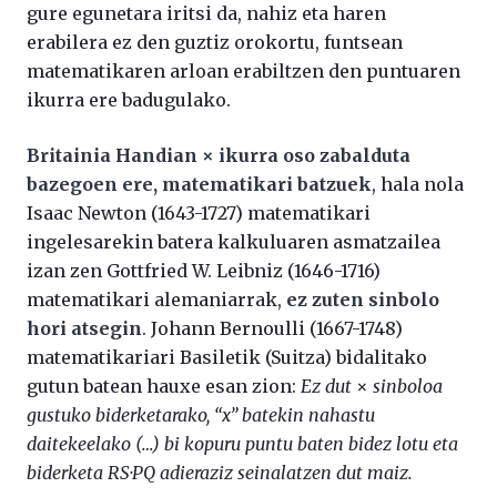
gure egunetara iritsi da, nahiz eta haren
erabilera ez den guztiz orokortu, funtsean
matematikaren arloan erabiltzen den puntuaren
ikurra ere badugulako.
Britainia Handian × ikurra oso zabalduta
bazegoen ere, matematikari batzuek
, hala nola
Isaac Newton (1643-1727) matematikari
ingelesarekin batera kalkuluaren asmatzailea
izan zen Gottfried W. Leibniz (1646-1716)
matematikari alemaniarrak,
ez zuten sinbolo
hori atsegin
. Johann Bernoulli (1667-1748)
matematikariari Basiletik (Suitza) bidalitako
gutun batean hauxe esan zion:
Ez dut
×
sinboloa
gustuko biderketarako, “x” batekin nahastu
daitekeelako (…) bi kopuru puntu baten bidez lotu eta
biderketa RS·PQ adieraziz seinalatzen dut maiz.