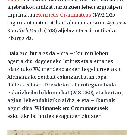
aljebraikoa aintzat hartu zuen lehen argitalpen
inprimatua
Henricus Grammateus
(1492-1525
inguruan) matematikari alemaniarraren
Ayn new
Kunstlich Beuch
(1518) aljebra eta aritmetikako
liburua da.
Hala ere, hura ez da + eta – ikurren lehen
agerraldia, dagoeneko latinez eta alemanez
idatzitako XV. mendeko azken hogei urteetako
Alemaniako zenbait eskuizkributan topa
daitezkeelako.
Dresdeko Liburutegian bada
eskuizkribu bilduma bat (MS C80), eta bertan,
agian lehendabiziko aldiz, + eta – ikurrak
ageri dira
. Widmanek eta Grammateusek
eskuizkribu horiek ezagutzen zituzten.