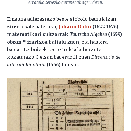
errorako seriezko garapenak ageri diren.
Emaitza adierazteko beste sinbolo batzuk izan
ziren; esate baterako,
Johann Rahn
(1622-1676)
matematikari suitzarrak
Teutsche Algebra
(1659)
obran * izartxoa baliatu zuen
, eta hasiera
batean Leibnizek parte irekia beherantz
kokatutako C etzan bat erabili zuen
Dissertatio de
arte combinatoria
(1666) lanean.