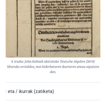
9. irudia: John Rahnek idatzitako Teutsche Algebra (1659)
liburuko orrialdea, non biderketaren ikurraren araua aipatzen
den.
: eta / ikurrak (zatiketa)