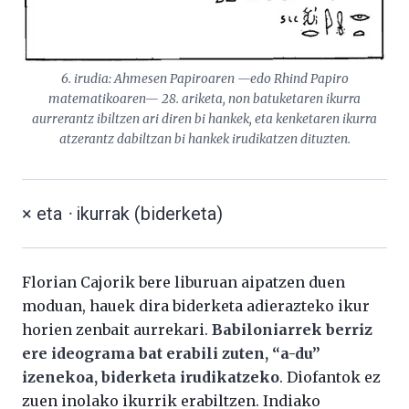
6. irudia: Ahmesen Papiroaren —edo Rhind Papiro
matematikoaren— 28. ariketa, non batuketaren ikurra
aurrerantz ibiltzen ari diren bi hankek, eta kenketaren ikurra
atzerantz dabiltzan bi hankek irudikatzen dituzten.
× eta
·
ikurrak (biderketa)
Florian Cajorik bere liburuan aipatzen duen
moduan, hauek dira biderketa adierazteko ikur
horien zenbait aurrekari.
Babiloniarrek berriz
ere ideograma bat erabili zuten, “a-du”
izenekoa, biderketa irudikatzeko
. Diofantok ez
zuen inolako ikurrik erabiltzen. Indiako