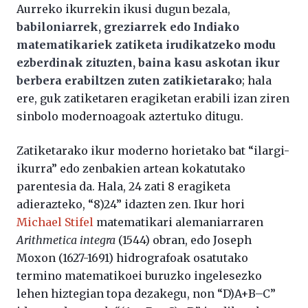
Aurreko ikurrekin ikusi dugun bezala,
babiloniarrek, greziarrek edo Indiako
matematikariek zatiketa irudikatzeko modu
ezberdinak zituzten, baina kasu askotan ikur
berbera erabiltzen zuten zatikietarako
; hala
ere, guk zatiketaren eragiketan erabili izan ziren
sinbolo modernoagoak aztertuko ditugu.
Zatiketarako ikur moderno horietako bat “ilargi-
ikurra” edo zenbakien artean kokatutako
parentesia da. Hala, 24 zati 8 eragiketa
adierazteko, “8)24” idazten zen. Ikur hori
Michael Stifel
matematikari alemaniarraren
Arithmetica integra
(1544) obran, edo Joseph
Moxon (1627-1691) hidrografoak osatutako
termino matematikoei buruzko ingelesezko
lehen hiztegian topa dezakegu, non “D)A+B–C”