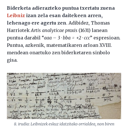
Biderketa adierazteko puntua txertatu zuena
Leibniz
izan zela esan daitekeen arren,
lehenago ere agertu zen
. Adibidez, Thomas
Harriotek
Artis analyticae praxis
(1631) lanean
puntua darabil “
aaa – 3 · bba = +2 · ccc
” espresioan
.
Puntua, azkenik, matematikaren arloan XVIII.
mendean onartuko zen biderketaren sinbolo
gisa.
8. irudia: Leibnizek eskuz idatzitako orrialdea, non biren