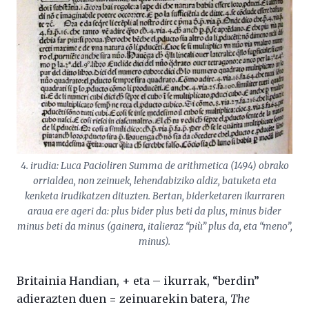
4. irudia: Luca Pacioliren Summa de arithmetica (1494) obrako
orrialdea, non zeinuek, lehendabiziko aldiz, batuketa eta
kenketa irudikatzen dituzten. Bertan, biderketaren ikurraren
araua ere ageri da: plus bider plus beti da plus, minus bider
minus beti da minus (gainera, italieraz “più” plus da, eta “meno”,
minus).
Britainia Handian, + eta – ikurrak, “berdin”
adierazten duen = zeinuarekin batera,
The