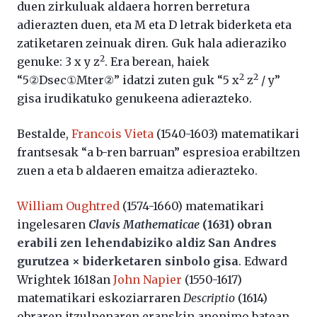
duen zirkuluak aldaera horren berretura
adierazten duen, eta M eta D letrak biderketa eta
zatiketaren zeinuak diren. Guk hala adieraziko
2
genuke: 3 x y z
. Era berean, haiek
2
2
“5②Dsec①Mter②” idatzi zuten guk “5 x
z
/ y”
gisa irudikatuko genukeena adierazteko.
Bestalde,
Francois Vieta
(1540-1603) matematikari
frantsesak “a b-ren barruan” espresioa erabiltzen
zuen a eta b aldaeren emaitza adierazteko.
William Oughtred
(1574-1660) matematikari
ingelesaren
Clavis Mathematicae
(1631) obran
erabili zen lehendabiziko aldiz San Andres
gurutzea × biderketaren sinbolo gisa
. Edward
Wrightek 1618an
John Napier
(1550-1617)
matematikari eskoziarraren
Descriptio
(1614)
obraren itzulpenaren eranskin anonimo batean