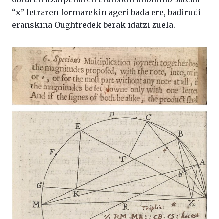
“x” letraren formarekin ageri bada ere, badirudi
eranskina Oughtredek berak idatzi zuela.