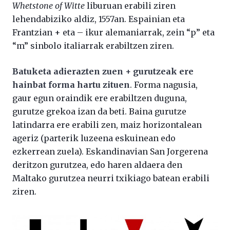
Whetstone of Witte
liburuan erabili ziren
lehendabiziko aldiz, 1557an. Espainian eta
Frantzian + eta – ikur alemaniarrak, zein “p” eta
“m” sinbolo italiarrak erabiltzen ziren.
Batuketa adierazten zuen + gurutzeak ere
hainbat forma hartu zituen
. Forma nagusia,
gaur egun oraindik ere erabiltzen duguna,
gurutze grekoa izan da beti. Baina gurutze
latindarra ere erabili zen, maiz horizontalean
ageriz (parterik luzeena eskuinean edo
ezkerrean zuela). Eskandinavian San Jorgerena
deritzon gurutzea, edo haren aldaera den
Maltako gurutzea neurri txikiago batean erabili
ziren.