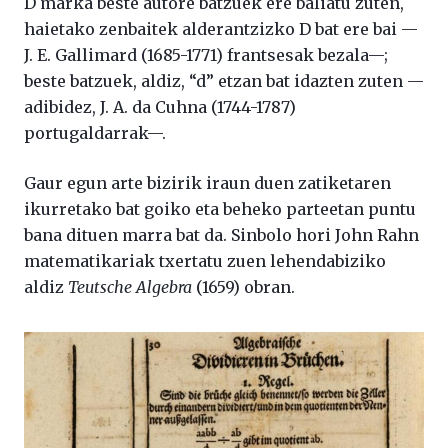
D marka beste autore batzuek ere baliatu zuten,
haietako zenbaitek alderantzizko D bat ere bai —
J. E. Gallimard (1685-1771) frantsesak bezala—;
beste batzuek, aldiz, “d” etzan bat idazten zuten —
adibidez, J. A. da Cuhna (1744-1787)
portugaldarrak—.
Gaur egun arte bizirik iraun duen zatiketaren
ikurretako bat goiko eta beheko parteetan puntu
bana dituen marra bat da. Sinbolo hori John Rahn
matematikariak txertatu zuen lehendabiziko
aldiz
Teutsche Algebra
(1659) obran.