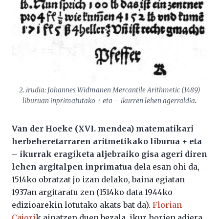
2. irudia: Johannes Widmanen Mercantile Arithmetic (1489)
liburuan inprimatutako + eta – ikurren lehen agerraldia
.
Van der Hoeke (XVI. mendea) matematikari
herbeheretarraren aritmetikako liburua + eta
– ikurrak eragiketa aljebraiko gisa ageri diren
lehen argitalpen inprimatua
dela esan ohi da,
1514ko obratzat jo izan delako, baina egiatan
1937an argitaratu zen (1514ko data 1944ko
edizioarekin lotutako akats bat da).
Florian
Cajori
k aipatzen duen bezala, ikur horien adiera