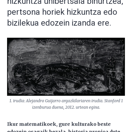
hizkuntza unibertsala bihurtzea,
pertsona horiek hizkuntza edo
bizilekua edozein izanda ere.
1. irudia: Alejandro Guijarro argazkilariaren irudia. Stanford 1
izenburua duena, 2012. urtean egina.
Ikur matematikoek, gure kulturako beste
edozein osagaik bezala, historia propioa dute
,