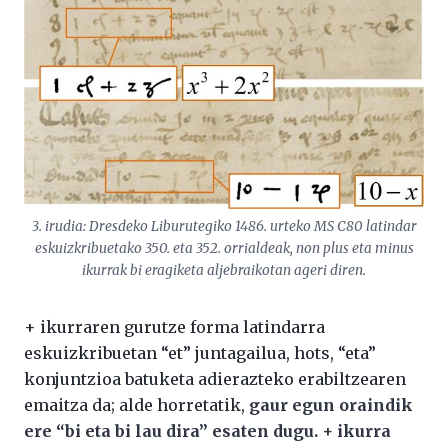
3. irudia: Dresdeko Liburutegiko 1486. urteko MS C80 latindar
eskuizkribuetako 350. eta 352. orrialdeak, non plus eta minus
ikurrak bi eragiketa aljebraikotan ageri diren.
+ ikurraren gurutze forma latindarra
eskuizkribuetan “et” juntagailua, hots, “eta”
konjuntzioa batuketa adierazteko erabiltzearen
emaitza da; alde horretatik,
gaur egun oraindik
ere “bi eta bi lau dira” esaten dugu. + ikurra