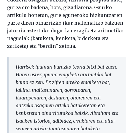
gurea ere badena, hots, gizadiarena. Gaurko
artikulu honetan, gure eguneroko hizkuntzaren
parte diren oinarrizko ikur matematiko batzuen
jatorria aztertuko dugu: lau eragiketa aritmetiko
nagusiak (batuketa, kenketa, biderketa eta
zatiketa) eta “berdin” zeinua.
Harrisek ipuinari buruzko teoria bitxi bat zuen.
Haren ustez, ipuina eragiketa aritmetiko bat
baino ez zen. Ez zifren arteko eragiketa bat,
jakina, maitasunaren, gorrotoaren,
itxaropenaren, desiraren, ohorearen eta
antzeko osagaien arteko batuketetan eta
kenketetan oinarritutakoa baizik. Abraham eta
Isaaken istorioa, adibidez, errukiaren eta aita-
semeen arteko maitasunaren batuketa