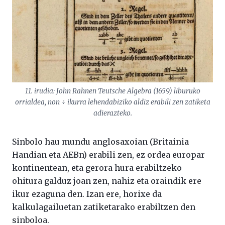
11. irudia: John Rahnen Teutsche Algebra (1659) liburuko
orrialdea, non ÷ ikurra lehendabiziko aldiz erabili zen zatiketa
adierazteko.
Sinbolo hau mundu anglosaxoian (Britainia
Handian eta AEBn) erabili zen, ez ordea europar
kontinentean, eta gerora hura erabiltzeko
ohitura galduz joan zen, nahiz eta oraindik ere
ikur ezaguna den. Izan ere, horixe da
kalkulagailuetan zatiketarako erabiltzen den
sinboloa.