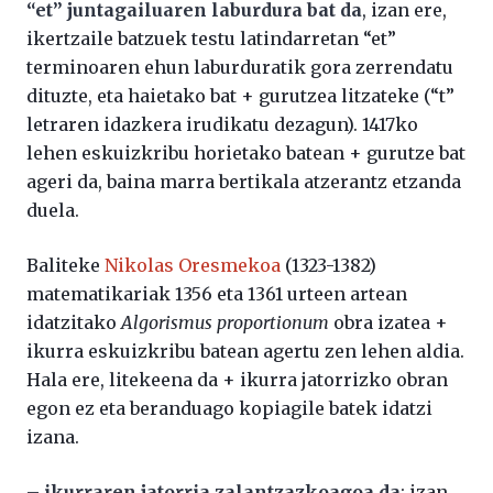
“et” juntagailuaren laburdura bat da
, izan ere,
ikertzaile batzuek testu latindarretan “et”
terminoaren ehun laburduratik gora zerrendatu
dituzte, eta haietako bat + gurutzea litzateke (“t”
letraren idazkera irudikatu dezagun). 1417ko
lehen eskuizkribu horietako batean + gurutze bat
ageri da, baina marra bertikala atzerantz etzanda
duela.
Baliteke
Nikolas Oresmekoa
(1323-1382)
matematikariak 1356 eta 1361 urteen artean
idatzitako
Algorismus proportionum
obra izatea +
ikurra eskuizkribu batean agertu zen lehen aldia.
Hala ere, litekeena da + ikurra jatorrizko obran
egon ez eta beranduago kopiagile batek idatzi
izana.
– ikurraren jatorria zalantzazkoagoa da
; izan