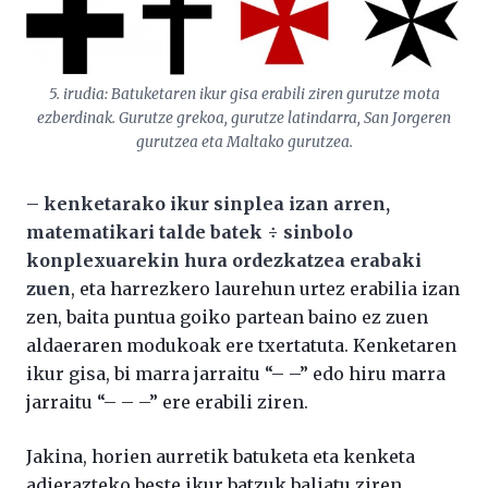
5. irudia: Batuketaren ikur gisa erabili ziren gurutze mota
ezberdinak. Gurutze grekoa, gurutze latindarra, San Jorgeren
gurutzea eta Maltako gurutzea.
– kenketarako ikur sinplea izan arren,
matematikari talde batek ÷ sinbolo
konplexuarekin hura ordezkatzea erabaki
zuen
, eta harrezkero laurehun urtez erabilia izan
zen, baita puntua goiko partean baino ez zuen
aldaeraren modukoak ere txertatuta. Kenketaren
ikur gisa, bi marra jarraitu “– –” edo hiru marra
jarraitu “– – –” ere erabili ziren.
Jakina, horien aurretik batuketa eta kenketa
adierazteko beste ikur batzuk baliatu ziren.