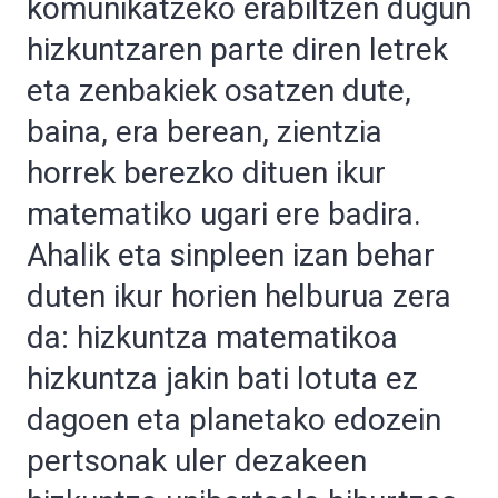
komunikatzeko erabiltzen dugun
hizkuntzaren parte diren letrek
eta zenbakiek osatzen dute,
baina, era berean, zientzia
horrek berezko dituen ikur
matematiko ugari ere badira.
Ahalik eta sinpleen izan behar
duten ikur horien helburua zera
da: hizkuntza matematikoa
hizkuntza jakin bati lotuta ez
dagoen eta planetako edozein
pertsonak uler dezakeen