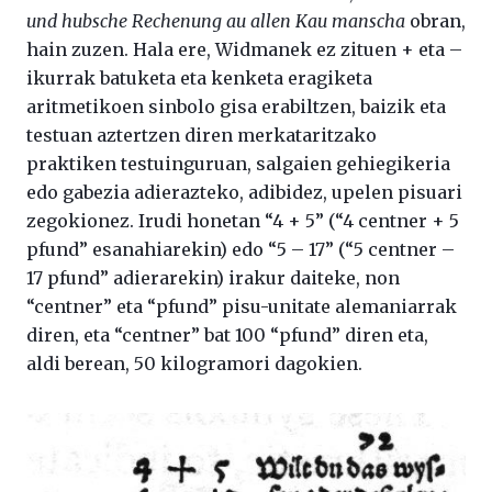
und hubsche Rechenung au allen Kau manscha
obran,
hain zuzen. Hala ere, Widmanek ez zituen + eta –
ikurrak batuketa eta kenketa eragiketa
aritmetikoen sinbolo gisa erabiltzen, baizik eta
testuan aztertzen diren merkataritzako
praktiken testuinguruan, salgaien gehiegikeria
edo gabezia adierazteko, adibidez, upelen pisuari
zegokionez. Irudi honetan “4 + 5” (“4 centner + 5
pfund” esanahiarekin) edo “5 – 17” (“5 centner –
17 pfund” adierarekin) irakur daiteke, non
“centner” eta “pfund” pisu-unitate alemaniarrak
diren, eta “centner” bat 100 “pfund” diren eta,
aldi berean, 50 kilogramori dagokien.