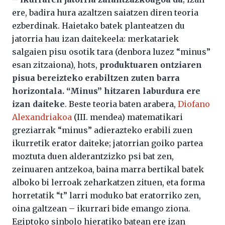
ere, badira hura azaltzen saiatzen diren teoria
ezberdinak. Haietako batek planteatzen du
jatorria hau izan daitekeela: merkatariek
salgaien pisu osotik tara (denbora luzez “minus”
esan zitzaiona), hots,
produktuaren ontziaren
pisua bereizteko erabiltzen zuten barra
horizontala. “Minus” hitzaren laburdura ere
izan daiteke
. Beste teoria baten arabera,
Diofano
Alexandriakoa
(III. mendea) matematikari
greziarrak “minus” adierazteko erabili zuen
ikurretik erator daiteke; jatorrian goiko partea
moztuta duen alderantzizko psi bat zen,
zeinuaren antzekoa, baina marra bertikal batek
alboko bi lerroak zeharkatzen zituen, eta forma
horretatik “t” larri moduko bat eratorriko zen,
oina galtzean – ikurrari bide emango ziona.
Egiptoko sinbolo hieratiko batean ere izan