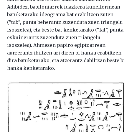
Adibidez, babiloniarrek idazkera kuneiformean
batuketarako ideograma bat erabiltzen zuten
(“tab”, punta beherantz zuzenduta zuen triangelu
isoszelea), eta beste bat kenketarako (“lal”, punta
eskuinerantz zuzenduta zuen triangelu
isoszelea). Ahmesen papiro egiptoarrean
aurrerantz ibiltzen ari diren bi hanka erabiltzen
dira batuketarako, eta atzerantz dabiltzan beste bi
hanka kenketarako.