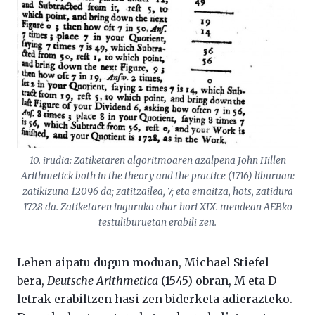
10. irudia: Zatiketaren algoritmoaren azalpena John Hillen
Arithmetick both in the theory and the practice (1716) liburuan:
zatikizuna 12096 da; zatitzailea, 7; eta emaitza, hots, zatidura
1728 da. Zatiketaren inguruko ohar hori XIX. mendean AEBko
testuliburuetan erabili zen.
Lehen aipatu dugun moduan, Michael Stiefel
bera,
Deutsche Arithmetica
(1545) obran, M eta D
letrak erabiltzen hasi zen biderketa adierazteko.