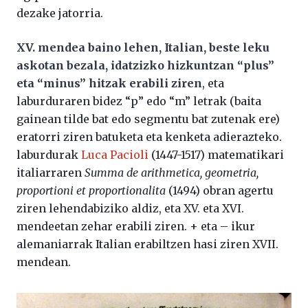
dezake jatorria.
XV. mendea baino lehen, Italian, beste leku
askotan bezala, idatzizko hizkuntzan “plus”
eta “minus” hitzak erabili ziren
, eta
laburduraren bidez “p” edo “m” letrak (baita
gainean tilde bat edo segmentu bat zutenak ere)
eratorri ziren batuketa eta kenketa adierazteko.
laburdurak
Luca Pacioli
(1447-1517) matematikari
italiarraren
Summa de arithmetica, geometria,
proportioni et proportionalita
(1494) obran agertu
ziren lehendabiziko aldiz, eta XV. eta XVI.
mendeetan zehar erabili ziren. + eta – ikur
alemaniarrak Italian erabiltzen hasi ziren XVII.
mendean.