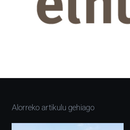
Alorreko artikulu gehiago