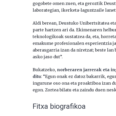
gogobete omen zuen, eta geroztik Deust
laborategian, ikerketa-laguntzaile lanet
Aldi berean, Deustuko Unibertsitatea e
parte hartzen ari da. Ekimenaren helbu
teknologikoak sustatzea da, eta, horret
emakume profesionalen esperientzia jas
aberasgarria izan da niretzat; beste lan 
asko jaso dut”.
Bukatzeko,
norberaren jarrerak eta i
ditu
: “Egun onak ez datoz bakarrik, egu
ingurune oso ona eta proaktiboa izan dut
egon. Zortea bilatu eta zaindu duen nesk
Fitxa biografikoa