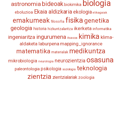
biologia
astronomia
bideoak
biokimika
Ekaia aldizkaria
ekologia
eboluzioa
elikagaiak
fisika
emakumeak
genetika
filosofia
geologia
ikerketa
historia
informatika
hizkuntzalaritza
kimika
ingurumena
ingeniaritza
klima-
itsasoa
aldaketa
laburpena
mapping_ignorance
medikuntza
matematika
materialak
osasuna
neurozientzia
mikrobiologia
neurologia
teknologia
psikologia
paleontologia
soziologia
zientzia
zientzialariak
zoologia