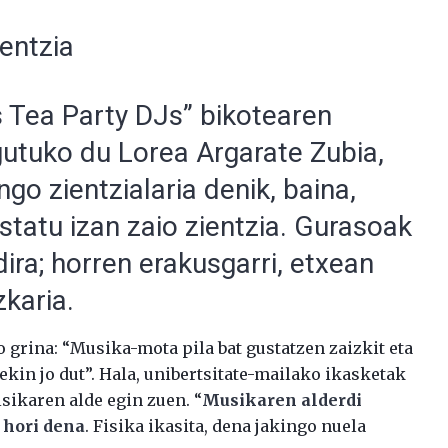
entzia
 Tea Party DJs” bikotearen
utuko du Lorea Argarate Zubia,
go zientzialaria denik, baina,
statu izan zaio zientzia. Gurasoak
ira; horren erakusgarri, etxean
zkaria.
 grina: “Musika-mota pila bat gustatzen zaizkit eta
ekin jo dut”. Hala, unibertsitate-mailako ikasketak
isikaren alde egin zuen. “
Musikaren alderdi
 hori dena
. Fisika ikasita, dena jakingo nuela