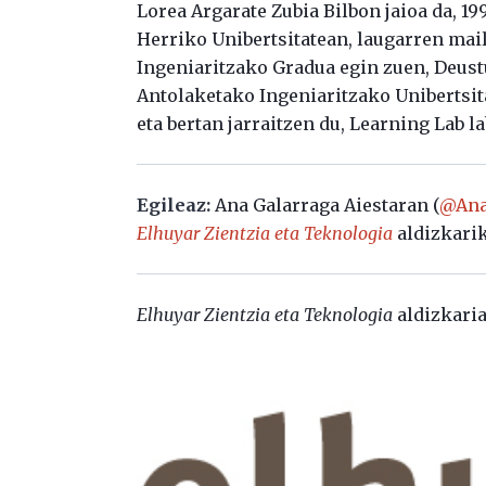
Lorea Argarate Zubia Bilbon jaioa da, 1
Herriko Unibertsitatean, laugarren mai
Ingeniaritzako Gradua egin zuen, Deust
Antolaketako Ingeniaritzako Unibertsita
eta bertan jarraitzen du, Learning Lab l
Egileaz:
Ana Galarraga Aiestaran (
@Ana
Elhuyar Zientzia eta Teknologia
aldizkarik
Elhuyar Zientzia eta Teknologia
aldizkaria