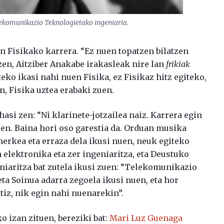
lekomunikazio Teknologietako ingeniaria.
en Fisikako karrera. “Ez nuen topatzen bilatzen
zen, Aitziber Anakabe irakasleak nire lan
frikiak
eko ikasi nahi nuen Fisika, ez Fisikaz hitz egiteko,
n, Fisika uztea erabaki zuen.
asi zen: “Ni klarinete-jotzailea naiz. Karrera egin
 zen. Baina hori oso garestia da. Orduan musika
erkea eta erraza dela ikusi nuen, neuk egiteko
elektronika eta zer ingeniaritza, eta Deustuko
iaritza bat zutela ikusi zuen: “Telekomunikazio
eta Soinua adarra zegoela ikusi nuen, eta hor
tiz, nik egin nahi nuenarekin”.
o izan zituen, bereziki bat:
Mari Luz Guenaga