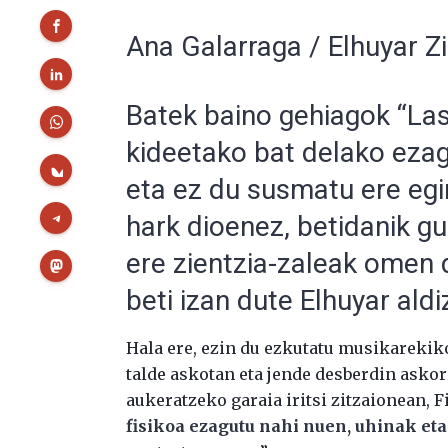
Ana Galarraga / Elhuyar Zi
Batek baino gehiagok “Las
kideetako bat delako ezag
eta ez du susmatu ere egin
hark dioenez, betidanik gu
ere zientzia-zaleak omen d
beti izan dute Elhuyar aldi
Hala ere, ezin du ezkutatu musikarekiko
talde askotan eta jende desberdin askor
aukeratzeko garaia iritsi zitzaionean, F
fisikoa ezagutu nahi nuen, uhinak eta