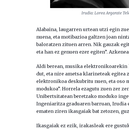
Irudia: Lorea Argarate Te
Alabaina, laugarren urtean utzi egin zu
nuena, eta motibazioa galtzen joan nint
baloratzen zituen arren. Nik gauzak egit
eta han ez genuen ezer egiten”. Azkenea
Aldi berean, musika elektronikoarekin h
dut, eta nire ametsa klarineteak egitea
elektronikoa deskubritu nuen, eta oso m
modukoa”. Horrela ezagutu zuen zer zen 
Unibertsitatean beretzako moduko ingen
Ingeniaritza graduaren barruan, Irudia 
ematen ziren ikasgaiak bat zetozen, guz
Ikasgaiak ez ezik, irakasleak ere gustuk