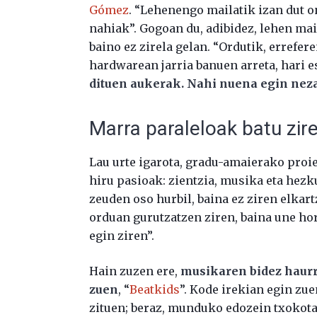
Gómez
. “Lehenengo mailatik izan dut o
nahiak”. Gogoan du, adibidez, lehen mai
baino ez zirela gelan. “Ordutik, errefer
hardwarean jarria banuen arreta, hari 
dituen aukerak. Nahi nuena egin ne
Marra paraleloak batu zir
Lau urte igarota, gradu-amaierako proie
hiru pasioak: zientzia, musika eta hezku
zeuden oso hurbil, baina ez ziren elkart
orduan gurutzatzen ziren, baina une ho
egin ziren”.
Hain zuzen ere,
musikaren bidez haurr
zuen
, “
Beatkids
”. Kode irekian egin zue
zituen; beraz, munduko edozein txokota