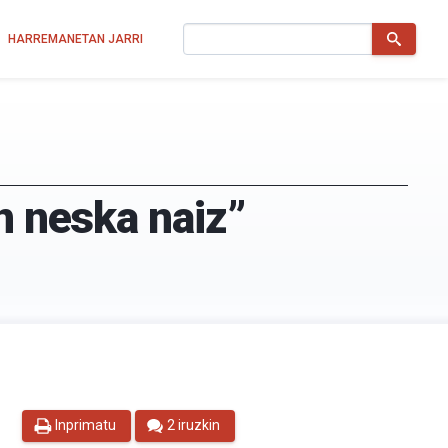
Bilatu
HARREMANETAN JARRI
n neska naiz”
Inprimatu
2 iruzkin