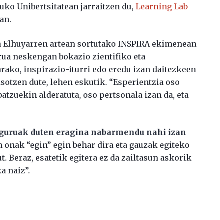
uko Unibertsitatean jarraitzen du,
Learning Lab
an.
ta Elhuyarren artean sortutako INSPIRA ekimenean
rua neskengan bokazio zientifiko eta
arako, inspirazio-iturri edo eredu izan daitezkeen
otzen dute, lehen eskutik. “Esperientzia oso
batzuekin alderatuta, oso pertsonala izan da, eta
nguruak duten eragina nabarmendu nahi izan
n onak “egin” egin behar dira eta gauzak egiteko
. Beraz, esatetik egitera ez da zailtasun askorik
a naiz”.