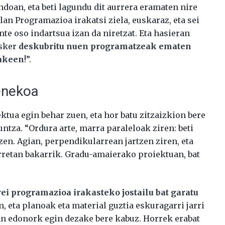
ndoan, eta beti lagundu dit aurrera eramaten nire
lan Programazioa irakatsi ziela, euskaraz, eta sei
ente oso indartsua izan da niretzat. Eta hasieran
esker
deskubritu nuen programatzeak ematen
zakeen
!”.
enekoa
ktua egin behar zuen, eta hor batu zitzaizkion bere
ntza. “Ordura arte, marra paraleloak ziren: beti
zen. Agian, perpendikularrean jartzen ziren, eta
rretan bakarrik. Gradu-amaierako proiektuan, bat
ei programazioa irakasteko jostailu bat garatu
n, eta planoak eta material guztia eskuragarri jarri
n edonork egin dezake bere kabuz. Horrek erabat