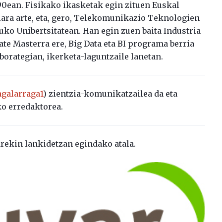
990ean. Fisikako ikasketak egin zituen Euskal
lara arte, eta, gero, Telekomunikazio Teknologien
uko Unibertsitatean. Han egin zuen baita Industria
te Masterra ere, Big Data eta BI programa berria
aborategian, ikerketa-laguntzaile lanetan.
galarraga1
) zientzia-komunikatzailea da eta
o erredaktorea.
rekin lankidetzan egindako atala.