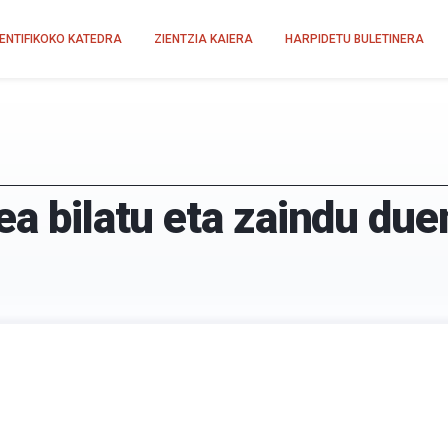
IENTIFIKOKO KATEDRA
ZIENTZIA KAIERA
HARPIDETU BULETINERA
ea bilatu eta zaindu due