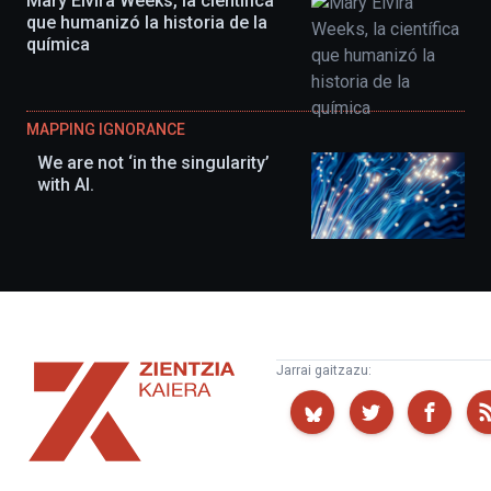
Mary Elvira Weeks, la científica
que humanizó la historia de la
química
MAPPING IGNORANCE
We are not ‘in the singularity’
with AI.
Zientzia
Jarrai gaitzazu:
Kaiera