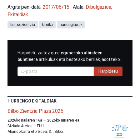
Argitalpen-data:
2017/06/15
· Atala:
Dibulgazioa
,
Ekitaldiak
bertsozientzia
kimika
nanoegiturak
HARPIDETU
Harpidetu zaitez gure
eguneroko albisteen
E-
buletinera
artikuluak eta bestelako berriak jasotzeko.
MAIL
BIDEZ
Harpidetu
HURRENGO EKITALDIAK
Bilbo Zientzia Plaza 2026
Aurten
2026ko irailaren 16a
—
2026ko urriaren 4a
ere,
Bizkaia Aretoa – EHU.
Bilbok
Abandoibarra etorbidea, 3.
,
Bilbo.
udazkenari