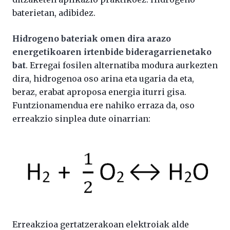
baterietan, adibidez.
Hidrogeno bateriak omen dira arazo
energetikoaren irtenbide bideragarrienetako
bat
. Erregai fosilen alternatiba modura aurkezten
dira, hidrogenoa oso arina eta ugaria da eta,
beraz, erabat aproposa energia iturri gisa.
Funtzionamendua ere nahiko erraza da, oso
erreakzio sinplea dute oinarrian:
Erreakzioa gertatzerakoan elektroiak alde