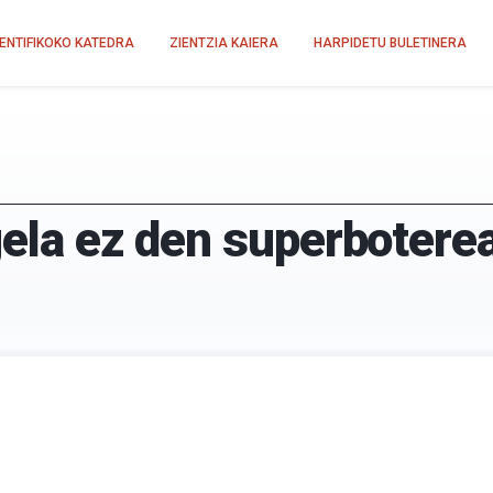
IENTIFIKOKO KATEDRA
ZIENTZIA KAIERA
HARPIDETU BULETINERA
gela ez den superbotere