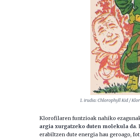
1. irudia: Chlorophyll Kid / Klo
Klorofilaren funtzioak nahiko ezagunak
argia xurgatzeko duten molekula da
.
erabiltzen dute energia hau geroago, fo