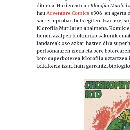
dituena. Horien artean
Klorofila Mutila
i
hau
Adventure Comics
#306-en agertu z
sarrera-proban huts egiten. Izan ere, s
Klorofila Mutilaren ahalmena. Komikien
honen azalpen biokimiko sakonik emate
landareak oso azkar hazten dira super
pertsonaiaren izena eta bere boterearen
bere
superboterea klorofila uztartzea 
txikikeria izan, hain garrantzi biologi