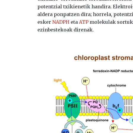
potentzial txikienetik handira. Elektro
aldera ponpatzen dira; horrela, potentz
esker
NADPH
eta
ATP
molekulak sortuko
ezinbestekoak direnak.