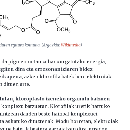
k duten egitura komuna. (Argazkia:
Wikimedia
)
da pigmentuetan zehar xurgatutako energia,
giten dira eta erresonantziaren bidez
tzikapena
, azken klorofila batek bere elektroiak
 dituen arte.
lulan, kloroplasto izeneko organulu batzuen
a konplexu batzuetan. Klorofilak uretik hartuko
 mintzean dauden beste hainbat konplexuei
eta askatuko dituztenak. Modu horretan, elektroiak
une batetik bestera garraiatzen dira, erredox-