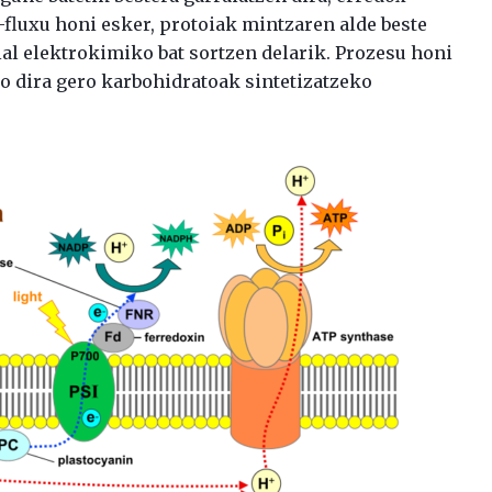
i-fluxu honi esker, protoiak mintzaren alde beste
ial elektrokimiko bat sortzen delarik. Prozesu honi
 dira gero karbohidratoak sintetizatzeko