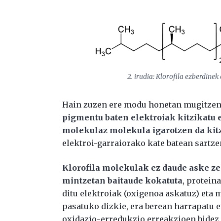
2. irudia: Klorofila ezberdine
Hain zuzen ere modu honetan mugitzen 
pigmentu baten elektroiak kitzikatu e
molekulaz molekula igarotzen da ki
elektroi-garraiorako kate batean sartzen
Klorofila molekulak ez daude aske ze
mintzetan baitaude kokatuta
, protein
ditu elektroiak (oxigenoa askatuz) eta
pasatuko dizkie, era berean harrapatu 
oxidazio-erredukzio erreakzioen bidez g