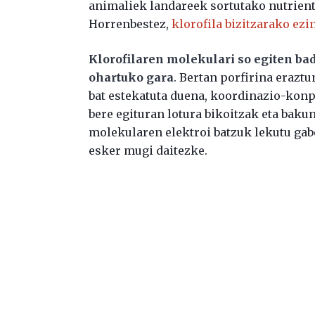
animaliek landareek sortutako nutriente
Horrenbestez,
klorofila bizitzarako ez
Klorofilaren molekulari so egiten b
ohartuko gara
. Bertan porfirina eraztu
bat estekatuta duena, koordinazio-konpo
bere egituran lotura bikoitzak eta baku
molekularen elektroi batzuk lekutu gab
esker mugi daitezke.