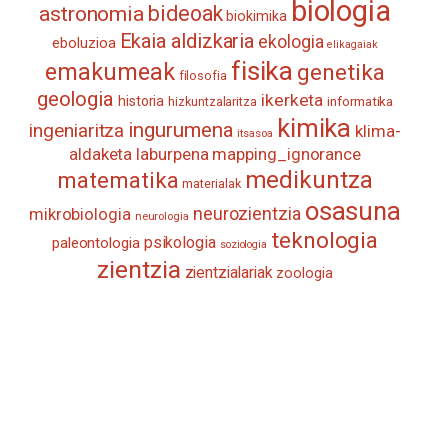
biologia
astronomia
bideoak
biokimika
Ekaia aldizkaria
ekologia
eboluzioa
elikagaiak
fisika
emakumeak
genetika
filosofia
geologia
ikerketa
historia
informatika
hizkuntzalaritza
kimika
ingurumena
ingeniaritza
klima-
itsasoa
aldaketa
laburpena
mapping_ignorance
medikuntza
matematika
materialak
osasuna
neurozientzia
mikrobiologia
neurologia
teknologia
psikologia
paleontologia
soziologia
zientzia
zientzialariak
zoologia