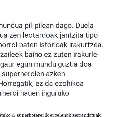
undua pil-pilean dago. Duela
ua zen leotardoak jantzita tipo
morroi baten istorioak irakurtzea.
zaileek baino ez zuten irakurle-
a gaur egun mundu guztia doa
 superheroien azken
Horregatik, ez da ezohikoa
erheroi hauen inguruko
etako 15 superbotererik ergelenak zerrendatuak