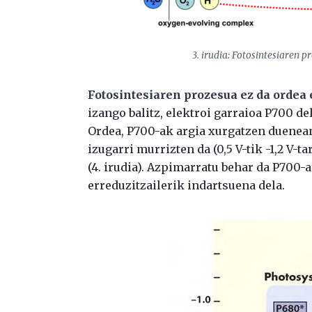
3. irudia: Fotosintesiaren 
Fotosintesiaren prozesua ez da ordea e
izango balitz, elektroi garraioa P700 de
Ordea, P700-ak argia xurgatzen duenean
izugarri murrizten da (0,5 V-tik -1,2 V-t
(4. irudia). Azpimarratu behar da P700-
erreduzitzailerik indartsuena dela.