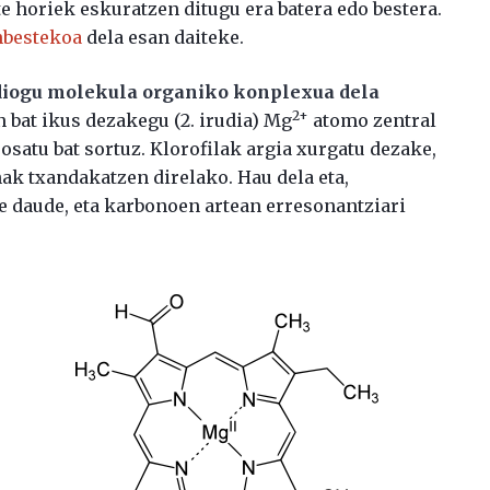
 horiek eskuratzen ditugu era batera edo bestera.
inbestekoa
dela esan daiteke.
adiogu molekula organiko konplexua dela
2+
n bat ikus dezakegu (2. irudia) Mg
atomo zentral
satu bat sortuz. Klorofilak argia xurgatu dezake,
nak txandakatzen direlako. Hau dela eta,
e daude, eta karbonoen artean erresonantziari