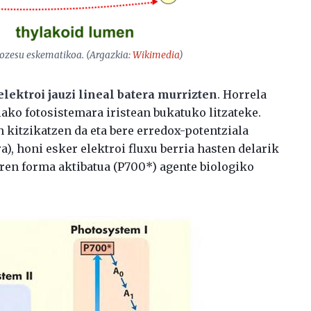
prozesu eskematikoa. (Argazkia:
Wikimedia
)
lektroi jauzi lineal batera murrizten
. Horrela
lako fotosistemara iristean bukatuko litzateke.
 kitzikatzen da eta bere erredox-potentziala
ara), honi esker elektroi fluxu berria hasten delarik
aren forma aktibatua (P700*) agente biologiko