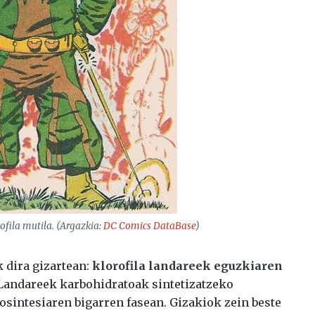
rofila mutila. (Argazkia:
DC Comics DataBase
)
 dira gizartean:
klorofila landareek eguzkiaren
 Landareek karbohidratoak sintetizatzeko
tosintesiaren bigarren fasean. Gizakiok zein beste