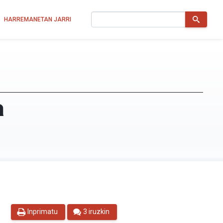
Bilatu
HARREMANETAN JARRI
a
Inprimatu
3 iruzkin