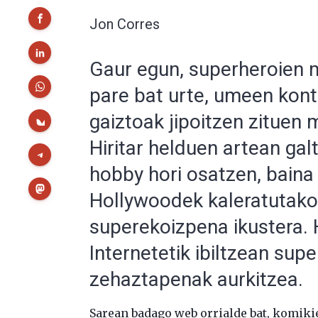
Jon Corres
Gaur egun, superheroien m
pare bat urte, umeen kont
gaiztoak jipoitzen zituen 
Hiritar helduen artean galt
hobby hori osatzen, bain
Hollywoodek kaleratutako
superekoizpena ikustera. 
Internetetik ibiltzean sup
zehaztapenak aurkitzea.
Sarean badago web orrialde bat, komiki