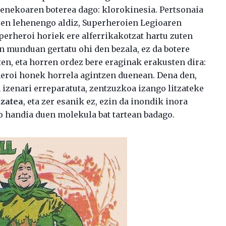
zenekoaren boterea dago: klorokinesia. Pertsonaia
en lehenengo aldiz, Superheroien Legioaren
uperheroi horiek ere alferrikakotzat hartu zuten
 munduan gertatu ohi den bezala, ez da botere
n, eta horren ordez bere eraginak erakusten dira:
heroi honek horrela agintzen duenean. Dena den,
 izenari erreparatuta, zentzuzkoa izango litzateke
izatea
, eta zer esanik ez, ezin da inondik inora
ko handia duen molekula bat tartean badago.