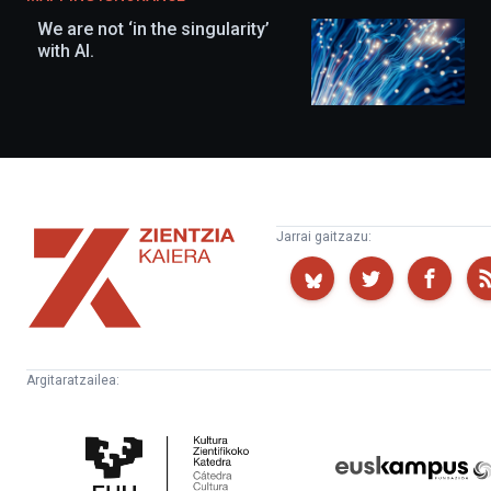
We are not ‘in the singularity’
with AI.
Zientzia
Jarrai gaitzazu:
Kaiera
Argitaratzailea:
Kultura
Euskampus
Zientifikoko
Fundazioa
Katedra