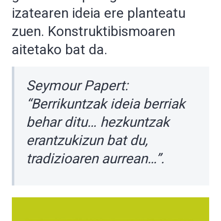
izatearen ideia ere planteatu
zuen. Konstruktibismoaren
aitetako bat da.
Seymour Papert:
“Berrikuntzak ideia berriak
behar ditu… hezkuntzak
erantzukizun bat du,
tradizioaren aurrean…”.