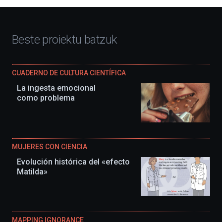
Beste proiektu batzuk
CUADERNO DE CULTURA CIENTÍFICA
La ingesta emocional
como problema
MUJERES CON CIENCIA
Evolución histórica del «efecto
Matilda»
MAPPING IGNORANCE