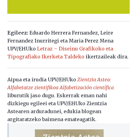
Egileez:
Eduardo Herrera Fernandez, Leire
Fernandez Inurritegi eta Maria Perez Mena
UPV/EHUko
Letraz – Diseinu Grafikoko eta
Tipografiako Ikerketa Taldeko
ikertzaileak dira.
Aipua eta irudia UPV/EHUko
Zientzia Astea:
Alfabetatze zientifikoa Alfabetización científica
liburutik jaso dugu. Eskerrak eman nahi
dizkiegu egileei eta UPV/EHUko Zientzia
Astearen arduradunei, edukia blogean
argitaratzeko baimena emateagatik.