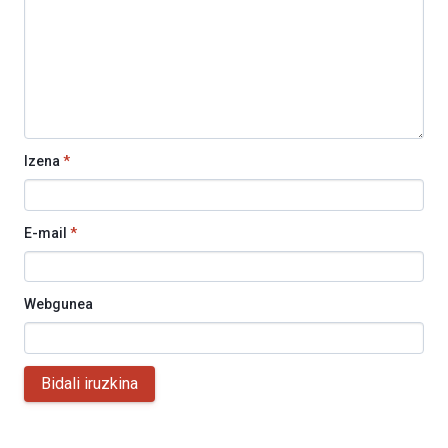
Izena
*
E-mail
*
Webgunea
Bidali iruzkina