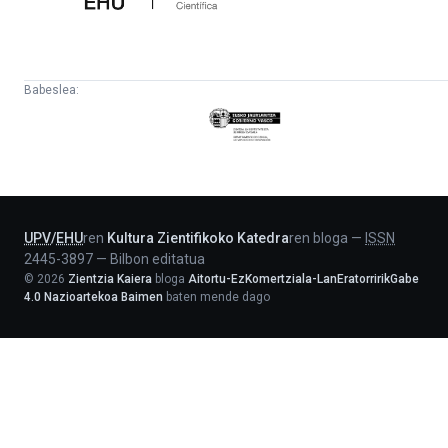
Babeslea:
Eusko
Jaurlaritza
-
Lehendakaritza
UPV
/
EHU
ren
Kultura Zientifikoko Katedra
ren bloga
—
ISSN
2445-3897
—
Bilbon editatua
©
2026
Zientzia Kaiera
bloga
Aitortu-EzKomertziala-LanEratorririkGabe
4.0 Nazioartekoa Baimen
baten mende dago