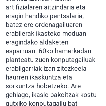
artifizialaren aitzindaria eta
eragin handiko pentsalaria,
batez ere ordenagailuaren
erabilerak ikasteko moduan
eragindako aldaketen
esparruan. 60ko hamarkadan
planteatu zuen konputagailuak
erabilgarriak izan zitezkeela
haurren ikaskuntza eta
sorkuntza hobetzeko. Are
gehiago, ikasle bakoitzak kostu
gutxiko konputagailu bat