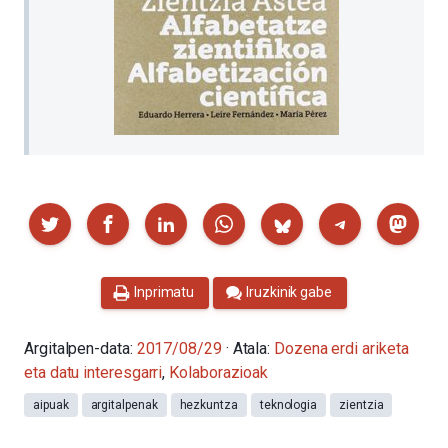
Partekatu
Inprimatu
Iruzkinik gabe
Argitalpen-data:
2017/08/29
· Atala:
Dozena erdi ariketa
eta datu interesgarri
,
Kolaborazioak
aipuak
argitalpenak
hezkuntza
teknologia
zientzia