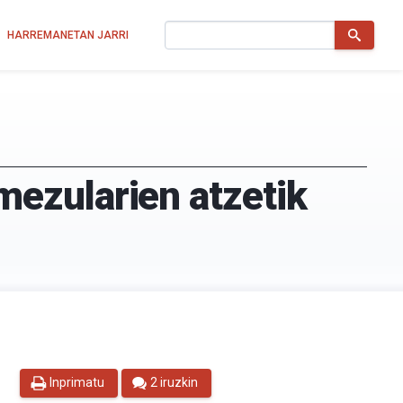
Bilatu
HARREMANETAN JARRI
ezularien atzetik
Inprimatu
2 iruzkin