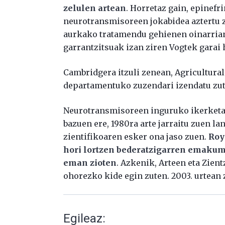
zelulen artean
. Horretaz gain, epinefr
neurotransmisoreen jokabidea aztertu 
aurkako tratamendu gehienen oinarrian
garrantzitsuak izan ziren Vogtek garai 
Cambridgera itzuli zenean, Agricultura
departamentuko zuzendari izendatu zut
Neurotransmisoreen inguruko ikerketak 
bazuen ere, 1980ra arte jarraitu zuen l
zientifikoaren esker ona jaso zuen.
Roy
hori lortzen bederatzigarren emakum
eman zioten
. Azkenik, Arteen eta Zie
ohorezko kide egin zuten. 2003. urtean 
Egileaz: