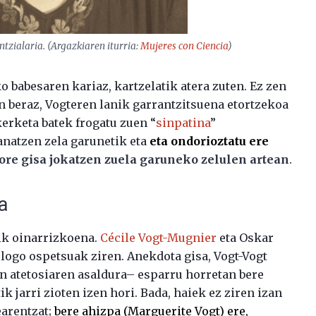
ntzialaria. (Argazkiaren iturria:
Mujeres con Ciencia
)
 babesaren kariaz, kartzelatik atera zuten. Ez zen
an beraz, Vogteren lanik garrantzitsuena etortzekoa
kerketa batek frogatu zuen “
sinpatina
”
natzen zela garunetik eta
eta ondorioztatu ere
ore gisa jokatzen zuela garuneko zelulen artean
.
a
rik oinarrizkoena.
Cécile Vogt-Mugnier
eta Oskar
ologo ospetsuak ziren. Anekdota gisa, Vogt-Vogt
n atetosiaren asaldura– esparru horretan bere
 jarri zioten izen hori. Bada, haiek ez ziren izan
earentzat;
bere ahizpa (Marguerite Vogt) ere,