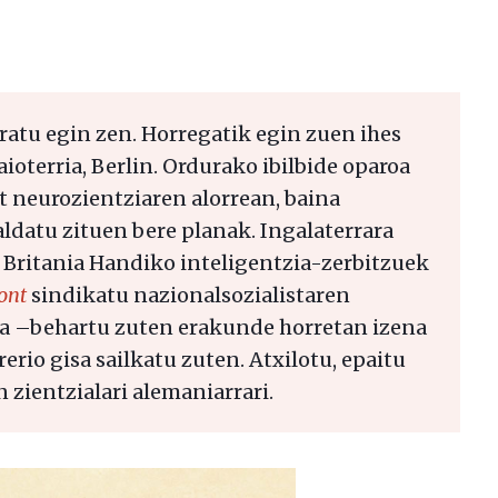
ratu egin zen. Horregatik egin zuen ihes
aioterria, Berlin. Ordurako ibilbide oparoa
t neurozientziaren alorrean, baina
datu zituen bere planak. Ingalaterrara
na Britania Handiko inteligentzia-zerbitzuek
ront
sindikatu nazionalsozialistaren
eta –behartu zuten erakunde horretan izena
erio gisa sailkatu zuten. Atxilotu, epaitu
n zientzialari alemaniarrari.