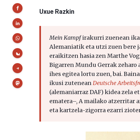
Uxue Razkin
Mein Kampf
irakurri zuenean ika
Alemaniatik eta utzi zuen bere j
eraikitzen hasia zen Marthe Vog
Bigarren Mundu Gerrak zeharo al
ihes egitea lortu zuen, bai. Bai
ikusi zutenean
Deutsche Arbeitsf
(alemaniarraz DAF) kidea zela 
ematera–, A mailako atzerritar ar
eta kartzela-zigorra ezarri ziote