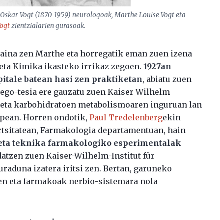
 Oskar Vogt (1870-1959) neurologoak, Marthe Louise Vogt eta
Vogt
zientzialarien gurasoak.
kaina zen Marthe eta horregatik eman zuen izena
eta Kimika ikasteko irrikaz zegoen.
1927an
spitale batean hasi zen praktiketan
, abiatu zuen
ego-tesia ere gauzatu zuen Kaiser Wilhelm
n eta karbohidratoen metabolismoaren inguruan lan
apean. Horren ondotik,
Paul Tredelenberg
ekin
rtsitatean, Farmakologia departamentuan, hain
 eta teknika farmakologiko esperimentalak
gidatzen zuen Kaiser-Wilhelm-Institut für
aduna izatera iritsi zen. Bertan, garuneko
uen eta farmakoak nerbio-sistemara nola