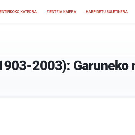
IENTIFIKOKO KATEDRA
ZIENTZIA KAIERA
HARPIDETU BULETINERA
1903-2003): Garuneko m