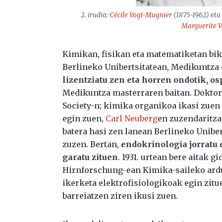
2. irudia:
Cécile Vogt-Mugnier
(1875-1962) eta
Marguerite 
Kimikan, fisikan eta matematiketan bi
Berlineko Unibertsitatean, Medikuntza 
lizentziatu zen eta horren ondotik, o
Medikuntza masterraren baitan. Doktor
Society-n; kimika organikoa ikasi zue
egin zuen,
Carl Neuberg
en zuzendaritz
batera hasi zen lanean Berlineko Unibe
zuzen. Bertan,
endokrinologia jorratu
garatu zituen
. 1931. urtean bere aitak 
Hirnforschung-ean Kimika-saileko ardur
ikerketa elektrofisiologikoak egin zit
barreiatzen ziren ikusi zuen.