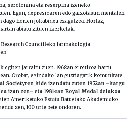
ina, serotonina eta reserpina izeneko
zuen. Egun, depresioaren edo gaixotasun mentalen
 dago horien jokabidea ezagutzea. Hortaz,
hartan abiatu zituen ikerketak.
l Research Councilleko farmakologia
en.
egiten jarraitu zuen. 1968an erretiroa hartu
anean. Orobat, egindako lan guztiagatik komunitate
al Societyren kide izendatu zuten 1952an –kargu
ea izan zen– eta 1981ean Royal Medal delakoa
ntzien Ameriketako Estatu Batuetako Akademiako
zendu zen, 100 urte bete ondoren.