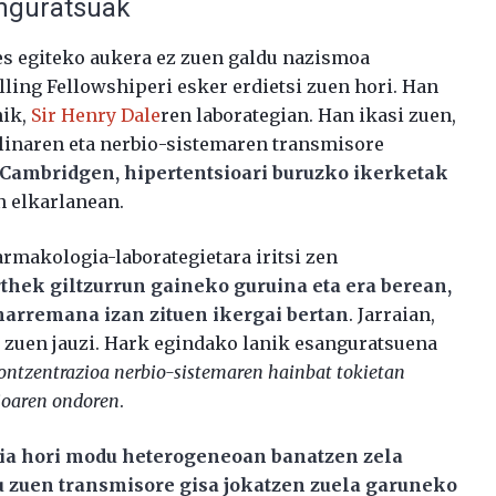
anguratsuak
hes egiteko aukera ez zuen galdu nazismoa
ling Fellowshiperi esker erdietsi zuen hori. Han
nik,
Sir Henry Dale
ren laborategian. Han ikasi zuen,
linaren eta nerbio-sistemaren transmisore
 Cambridgen, hipertentsioari buruzko ikerketak
n elkarlanean.
rmakologia-laborategietara iritsi zen
hek giltzurrun gaineko guruina eta era berean,
harremana izan zituen ikergai bertan
. Jarraian,
 zuen jauzi. Hark egindako lanik esanguratsuena
ontzentrazioa nerbio-sistemaren hainbat tokietan
ioaren ondoren
.
zia hori modu heterogeneoan banatzen zela
tu zuen transmisore gisa jokatzen zuela garuneko