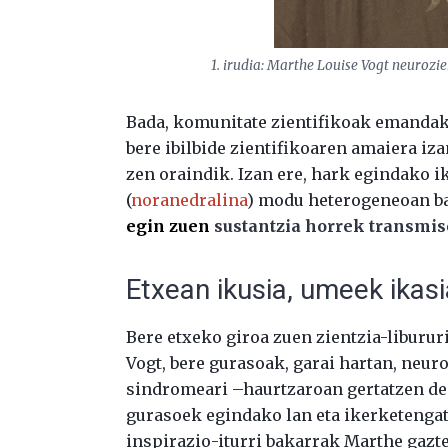
1. irudia: Marthe Louise Vogt neurozie
Bada, komunitate zientifikoak emandako
bere ibilbide zientifikoaren amaiera iz
zen oraindik. Izan ere, hark egindako i
(
noranedralina
) modu heterogeneoan ba
egin zuen
sustantzia horrek transmis
Etxean ikusia, umeek ikasi
Bere etxeko giroa zuen zientzia-liburu
Vogt, bere gurasoak, garai hartan, neur
sindromeari –haurtzaroan gertatzen de
gurasoek egindako lan eta ikerketengatik
inspirazio-iturri bakarrak Marthe gazt