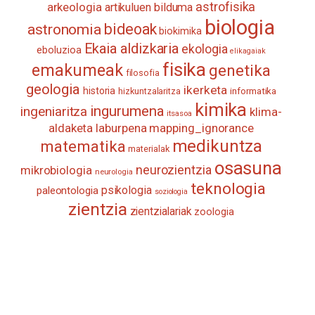
astrofisika
arkeologia
artikuluen bilduma
biologia
astronomia
bideoak
biokimika
Ekaia aldizkaria
ekologia
eboluzioa
elikagaiak
fisika
emakumeak
genetika
filosofia
geologia
ikerketa
historia
informatika
hizkuntzalaritza
kimika
ingurumena
ingeniaritza
klima-
itsasoa
aldaketa
laburpena
mapping_ignorance
medikuntza
matematika
materialak
osasuna
neurozientzia
mikrobiologia
neurologia
teknologia
psikologia
paleontologia
soziologia
zientzia
zientzialariak
zoologia