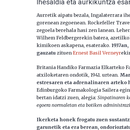
Ihesaldia eta aurkikuntza es
Aurretik aipatu bezala, Ingalaterrara i
gorenean zegoenean. Rockefeller Travel
zegoela berehala hasi zen lanean. Lehe
Wilhem Feldbergerekin batera, azetilko
kimikoen askapena, esaterako.
1937an,
gauzatu
zituen
Ernest Basil Verneyr
eki
Britania Handiko Farmazia Elkarteko Fa
atxiloketaren ondotik, 1941. urtean.
Mart
estresaren eta adrenalinaren arteko 
Edinburgoko Farmakologia Sailera egin
bertan idatzi zuen, alegia:
Sinpatinaren k
egoera normaletan eta botiken administraz
Ikerketa honek frogatu zuen sustant
garunetik eta era berean, ondoriozta