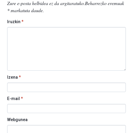
Zure e-posta helbidea ez da argitaratuko.
Beharrezko eremuak
*
markatuta daude
.
Iruzkin
*
Izena
*
E-mail
*
Webgunea