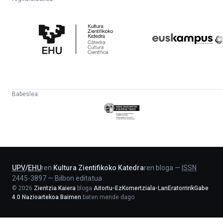
Kultura
Euskampus
Zientifikoko
Fundazioa
Katedra
Babeslea:
Eusko
Jaurlaritza
-
Lehendakaritza
UPV
/
EHU
ren
Kultura Zientifikoko Katedra
ren bloga
—
ISSN
2445-3897
—
Bilbon editatua
©
2026
Zientzia Kaiera
bloga
Aitortu-EzKomertziala-LanEratorririkGabe
4.0 Nazioartekoa Baimen
baten mende dago