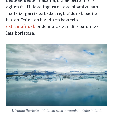
besteak beste.
Alabaina, biziak beti aurrera
egiten du. Halako ingurunetako bioaniztasun
maila izugarria ez bada ere, bizidunak badira
bertan. Poloetan bizi diren bakterio
extremofiloak
ondo moldatzen dira baldintza
latz horietara.
1. irudia: Ikerketa abiatzeko mikroorganismotako batzuk