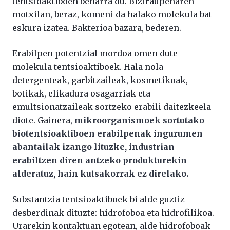
tentsioaktiboen beharra du. Biziraupenaren
motxilan, beraz, komeni da halako molekula bat
eskura izatea. Bakterioa bazara, bederen.
Erabilpen potentzial mordoa omen dute
molekula tentsioaktiboek. Hala nola
detergenteak, garbitzaileak, kosmetikoak,
botikak, elikadura osagarriak eta
emultsionatzaileak sortzeko erabili daitezkeela
diote. Gainera,
mikroorganismoek sortutako
biotentsioaktiboen erabilpenak ingurumen
abantailak izango lituzke, industrian
erabiltzen diren antzeko produkturekin
alderatuz, hain kutsakorrak ez direlako.
Substantzia tentsioaktiboek bi alde guztiz
desberdinak dituzte: hidrofoboa eta hidrofilikoa.
Urarekin kontaktuan egotean, alde hidrofoboak