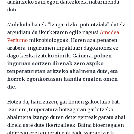
aurkitzeko zain egon daitezkeela nabarmendu
dute.
Molekula hauek “izugarrizko potentziala” dutela
argudiatu du ikerketaren egile nagusi
Amedea
Perfumo
mikrobiologoak. Haren azalpenaren
arabera, ingurumen inpaktuari dagokionez ez
dago kezka izateko ziorik. Gainera,
poloen
inguruan sortzen direnak zero azpiko
tenperaturetan aritzeko ahalmena dute, eta
horrek egonkortasun handia ematen omen
die.
Hotza da, hain zuzen, gai honen gakoetako bat.
Izan ere, tenperatura hotzagotan garbitzeko
ahalmena izango duten detergenteak garatu ahal
direla uste dute ikertzaileek. Baina bioerregaien
alorrean ere tenperaturak badu garrantzirik.