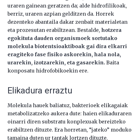
uraren gainean geratzen da; alde hidrofilikoak,
berriz, uraren azpian gelditzen da. Horrek
dezenteko abantaila dakar zenbait materialetan
eta prozesutan erabiltzean. Bestalde,
hotzera
egokituta dauden organismoek sortutako
molekula biotentsioaktiboak gai dira elkarri
eragiteko fase fisiko askorekin, hala nola,
urarekin, izotzarekin, eta gasarekin.
Baita
konposatu hidrofobikoekin ere.
Elikadura erraztu
Molekula hauek baliatuz, bakterioek elikagaiak
metabolizatzeko aukera dute: haien elikaduraren
oinarri diren substratu konplexuak bereizteko
erabiltzen dituzte. Era horretan, “jateko” moduko
tamaina duten ur tantak lortzen dituzte.