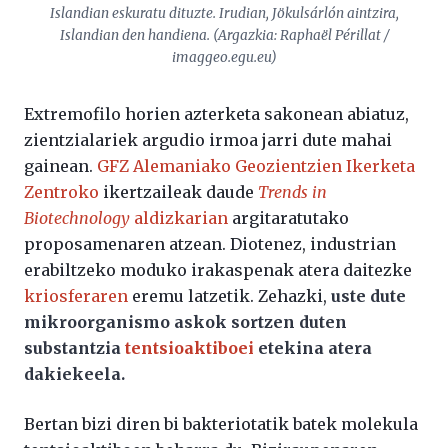
Islandian eskuratu dituzte. Irudian, Jökulsárlón aintzira,
Islandian den handiena. (Argazkia: Raphaël Périllat /
imaggeo.egu.eu)
Extremofilo horien azterketa sakonean abiatuz,
zientzialariek argudio irmoa jarri dute mahai
gainean.
GFZ Alemaniako Geozientzien Ikerketa
Zentroko
ikertzaileak daude
Trends in
Biotechnology
aldizkarian
argitaratutako
proposamenaren atzean. Diotenez, industrian
erabiltzeko moduko irakaspenak atera daitezke
kriosferaren
eremu latzetik. Zehazki,
uste dute
mikroorganismo askok sortzen duten
substantzia
tentsioaktiboei
etekina atera
dakiekeela.
Bertan bizi diren bi bakteriotatik batek molekula