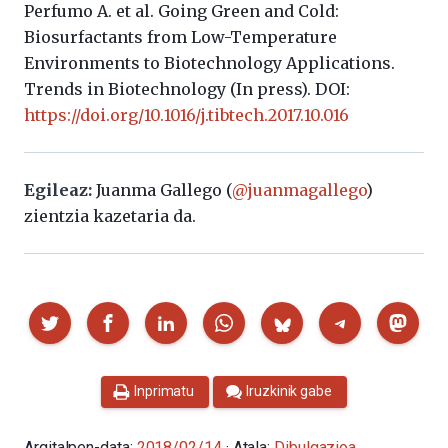
Perfumo A. et al. Going Green and Cold:
Biosurfactants from Low-Temperature
Environments to Biotechnology Applications.
Trends in Biotechnology (In press). DOI:
https://doi.org/10.1016/j.tibtech.2017.10.016
Egileaz:
Juanma Gallego (
@juanmagallego
)
zientzia kazetaria da.
Partekatu
Inprimatu
Iruzkinik gabe
Argitalpen-data:
2018/02/14
· Atala:
Dibulgazioa
,