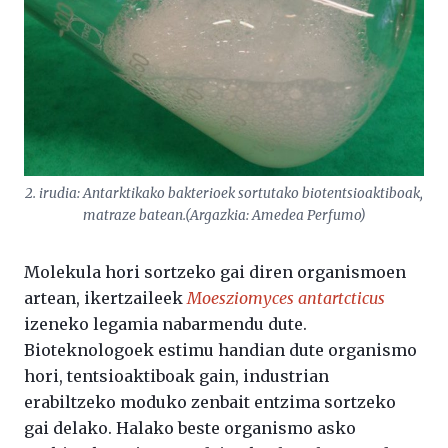
2. irudia: Antarktikako bakterioek sortutako biotentsioaktiboak,
matraze batean.(Argazkia: Amedea Perfumo)
Molekula hori sortzeko gai diren organismoen
artean, ikertzaileek
Moesziomyces antartcticus
izeneko legamia nabarmendu dute.
Bioteknologoek estimu handian dute organismo
hori, tentsioaktiboak gain, industrian
erabiltzeko moduko zenbait entzima sortzeko
gai delako. Halako beste organismo asko