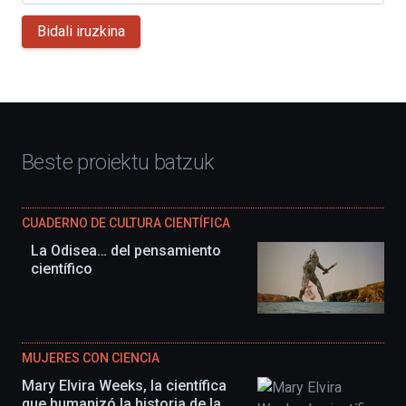
Bidali iruzkina
Beste proiektu batzuk
CUADERNO DE CULTURA CIENTÍFICA
La Odisea… del pensamiento
científico
MUJERES CON CIENCIA
Mary Elvira Weeks, la científica
que humanizó la historia de la