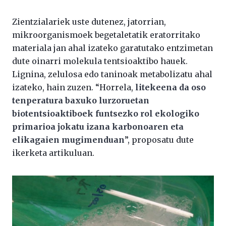
Zientzialariek uste dutenez, jatorrian,
mikroorganismoek begetaletatik eratorritako
materiala jan ahal izateko garatutako entzimetan
dute oinarri molekula tentsioaktibo hauek.
Lignina, zelulosa edo taninoak metabolizatu ahal
izateko, hain zuzen. “Horrela,
litekeena da oso
tenperatura baxuko lurzoruetan
biotentsioaktiboek funtsezko rol ekologiko
primarioa jokatu izana karbonoaren eta
elikagaien mugimenduan
”, proposatu dute
ikerketa artikuluan.