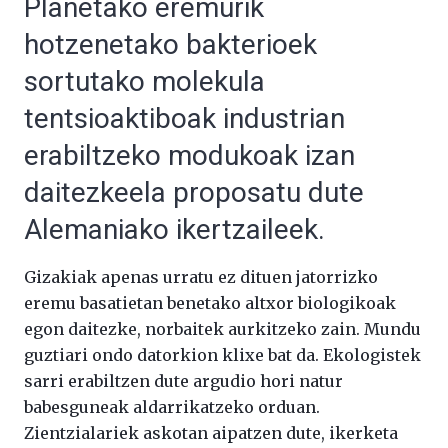
Planetako eremurik
hotzenetako bakterioek
sortutako molekula
tentsioaktiboak industrian
erabiltzeko modukoak izan
daitezkeela proposatu dute
Alemaniako ikertzaileek.
Gizakiak apenas urratu ez dituen jatorrizko
eremu basatietan benetako altxor biologikoak
egon daitezke, norbaitek aurkitzeko zain. Mundu
guztiari ondo datorkion klixe bat da. Ekologistek
sarri erabiltzen dute argudio hori natur
babesguneak aldarrikatzeko orduan.
Zientzialariek askotan aipatzen dute, ikerketa