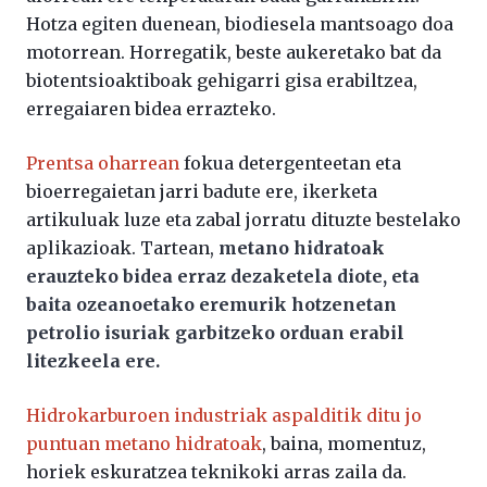
Hotza egiten duenean, biodiesela mantsoago doa
motorrean. Horregatik, beste aukeretako bat da
biotentsioaktiboak gehigarri gisa erabiltzea,
erregaiaren bidea errazteko.
Prentsa oharrean
fokua detergenteetan eta
bioerregaietan jarri badute ere, ikerketa
artikuluak luze eta zabal jorratu dituzte bestelako
aplikazioak. Tartean,
metano hidratoak
erauzteko bidea erraz dezaketela diote, eta
baita ozeanoetako eremurik hotzenetan
petrolio isuriak garbitzeko orduan erabil
litezkeela ere.
Hidrokarburoen industriak aspalditik ditu jo
puntuan metano hidratoak
, baina, momentuz,
horiek eskuratzea teknikoki arras zaila da.