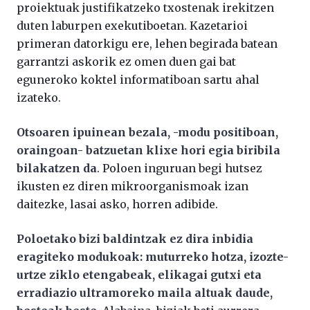
proiektuak justifikatzeko txostenak irekitzen
duten laburpen exekutiboetan. Kazetarioi
primeran datorkigu ere, lehen begirada batean
garrantzi askorik ez omen duen gai bat
eguneroko koktel informatiboan sartu ahal
izateko.
Otsoaren ipuinean bezala, -modu positiboan,
oraingoan- batzuetan klixe hori egia biribila
bilakatzen da
. Poloen inguruan begi hutsez
ikusten ez diren mikroorganismoak izan
daitezke, lasai asko, horren adibide.
Poloetako bizi baldintzak ez dira inbidia
eragiteko modukoak: muturreko hotza, izozte-
urtze ziklo etengabeak, elikagai gutxi eta
erradiazio ultramoreko maila altuak daude,