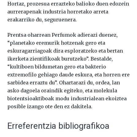
Hortaz, prozesua errazteko balioko duen edozein
aurrerapenak industria horretako arreta
erakarriko du, seguruenera.
Prentsa oharrean Perfumok adierazi duenez,
“planetako eremurik hotzenak gero eta
eskuragarriagoak dira esploratzeko eta bertan
ikerketa zientifikoak burutzeko”. Bestalde,
“kultiboen bildumetan gero eta bakterio
extremofilo gehiago daude eskura, eta horren ere
sarbidea erraztu du”. Ohartarazi du, ordea, lan
asko dagoela oraindik egiteko, eta molekula
biotentsioaktiboak modu industrialean ekoiztea
posible izango ote den ez dakitela.
Erreferentzia bibliografikoa