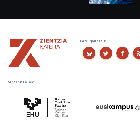
Zientzia
Jarrai gaitzazu:
Kaiera
Argitaratzailea:
Kultura
Euskampus
Zientifikoko
Fundazioa
Katedra