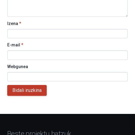
Izena
*
E-mail
*
Webgunea
Bidali iruzkina
Beste proiektu batzuk