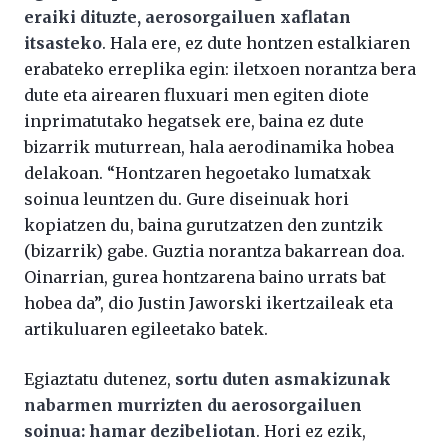
eraiki dituzte, aerosorgailuen xaflatan
itsasteko
. Hala ere, ez dute hontzen estalkiaren
erabateko erreplika egin: iletxoen norantza bera
dute eta airearen fluxuari men egiten diote
inprimatutako hegatsek ere, baina ez dute
bizarrik muturrean, hala aerodinamika hobea
delakoan. “Hontzaren hegoetako lumatxak
soinua leuntzen du. Gure diseinuak hori
kopiatzen du, baina gurutzatzen den zuntzik
(bizarrik) gabe. Guztia norantza bakarrean doa.
Oinarrian, gurea hontzarena baino urrats bat
hobea da”, dio Justin Jaworski ikertzaileak eta
artikuluaren egileetako batek.
Egiaztatu dutenez,
sortu duten asmakizunak
nabarmen murrizten du aerosorgailuen
soinua: hamar dezibeliotan
. Hori ez ezik,