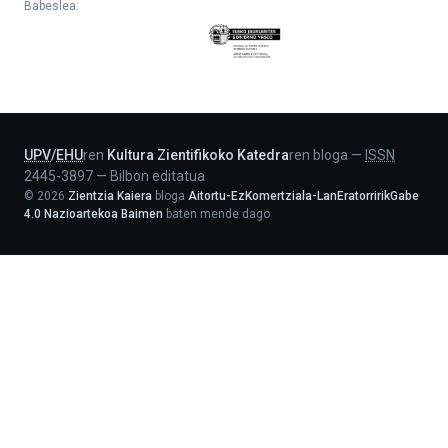
Babeslea:
Eusko
Jaurlaritza
-
Lehendakaritza
UPV
/
EHU
ren
Kultura Zientifikoko Katedra
ren bloga
—
ISSN
2445-3897
—
Bilbon editatua
©
2026
Zientzia Kaiera
bloga
Aitortu-EzKomertziala-LanEratorririkGabe
4.0 Nazioartekoa Baimen
baten mende dago