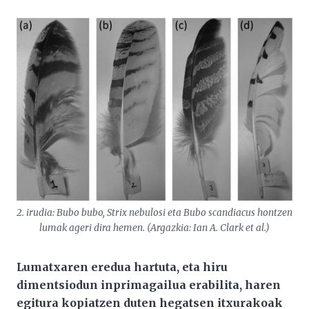
2. irudia: Bubo bubo, Strix nebulosi eta Bubo scandiacus hontzen
lumak ageri dira hemen. (Argazkia: Ian A. Clark et al.)
Lumatxaren eredua hartuta, eta hiru
dimentsiodun inprimagailua erabilita, haren
egitura kopiatzen duten hegatsen itxurakoak