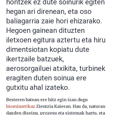
hontzek ez dute soinurik egiten
hegan ari direnean, eta oso
baliagarria zaie hori ehizarako.
Hegoen gainean dituzten
iletxoen egitura aztertu eta hiru
dimentsiotan kopiatu dute
ikertzaile batzuek,
aerosorgailuei atxikita, turbinek
eragiten duten soinua ere
gutxitu ahal izateko.
Besteren batean ere hitz egin izan dugu
biomimetikaz
Zientzia Kaieran. Hau da, naturan
dauden diseinu, prozesu eta sistemak hartu, eta