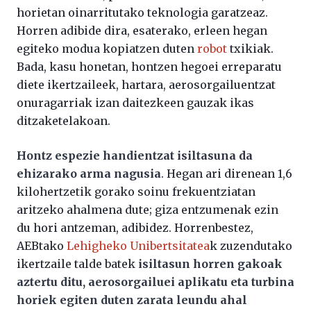
horietan oinarritutako teknologia garatzeaz.
Horren adibide dira, esaterako, erleen hegan
egiteko modua kopiatzen duten
robot
txikiak.
Bada, kasu honetan, hontzen hegoei erreparatu
diete ikertzaileek, hartara, aerosorgailuentzat
onuragarriak izan daitezkeen gauzak ikas
ditzaketelakoan.
Hontz espezie handientzat isiltasuna da
ehizarako arma nagusia
. Hegan ari direnean 1,6
kilohertzetik gorako soinu frekuentziatan
aritzeko ahalmena dute; giza entzumenak ezin
du hori antzeman, adibidez. Horrenbestez,
AEBtako
Lehigheko Unibertsitatea
k zuzendutako
ikertzaile talde batek
isiltasun horren gakoak
aztertu ditu, aerosorgailuei aplikatu eta turbina
horiek egiten duten zarata leundu ahal