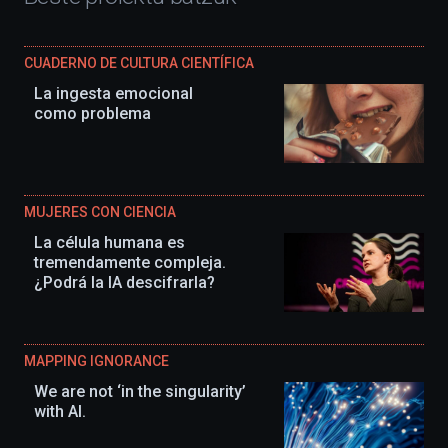
CUADERNO DE CULTURA CIENTÍFICA
La ingesta emocional
como problema
MUJERES CON CIENCIA
La célula humana es
tremendamente compleja.
¿Podrá la IA descifrarla?
MAPPING IGNORANCE
We are not ‘in the singularity’
with AI.