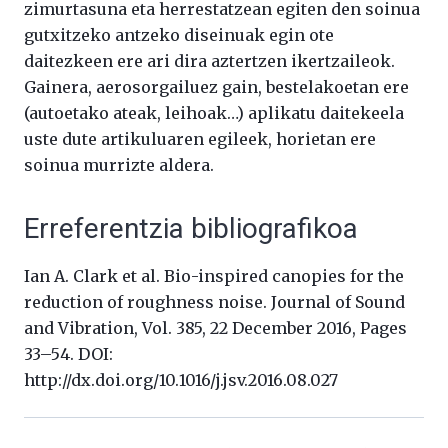
zimurtasuna eta herrestatzean egiten den soinua
gutxitzeko antzeko diseinuak egin ote
daitezkeen ere ari dira aztertzen ikertzaileok.
Gainera, aerosorgailuez gain, bestelakoetan ere
(autoetako ateak, leihoak…) aplikatu daitekeela
uste dute artikuluaren egileek, horietan ere
soinua murrizte aldera.
Erreferentzia bibliografikoa
Ian A. Clark et al. Bio-inspired canopies for the
reduction of roughness noise. Journal of Sound
and Vibration, Vol. 385, 22 December 2016, Pages
33–54. DOI:
http://dx.doi.org/10.1016/j.jsv.2016.08.027