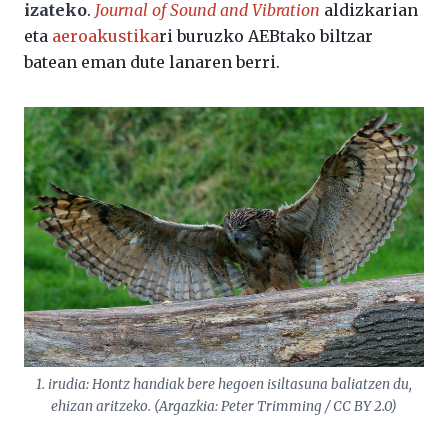
izateko
.
Journal of Sound and Vibration
aldizkarian
eta
aeroakustika
ri buruzko AEBtako biltzar
batean eman dute lanaren berri.
1. irudia: Hontz handiak bere hegoen isiltasuna baliatzen du,
ehizan aritzeko. (Argazkia: Peter Trimming / CC BY 2.0)