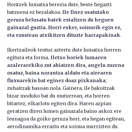
Hontzek lumatxa berezia dute, beste hegazti
batzuena ez bezalakoa.
Ile finez osatutako
geruza belusatu batek estaltzen du hegoen
gainazal guztia. Horri esker, soinurik egin ez,
eta ezustean atxikitzen dituzte harrapakinak
.
Ikertzaileok tentuz aztertu dute lumatxa horren
egitura eta forma
. Iletxo horiek lumaren
azalerarekiko zut abiatzen dira, angelu zuzena
osatuz, baina norantza aldatu eta airearen
fluxuarekin bat eginez doaz pixkanaka
;
zuhaitzak basoan nola. Gainera, ile bakoitzak
bizar moduko bat du muturrean, eta horren
bitartez, elkarlotu egiten dira. Haren azpian
geratzen diren lumen gainazala baino askoz ere
leunagoa da goiko geruza hori, eta hegan egitean,
aerodinamika erraztu eta soinua murrizten du.