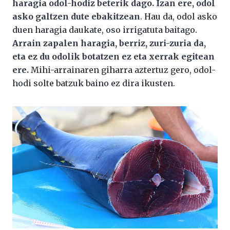
haragia odol-hodiz beterik dago. Izan ere, odol
asko galtzen dute ebakitzean
. Hau da, odol asko
duen haragia daukate, oso irrigatuta baitago.
Arrain zapalen haragia, berriz, zuri-zuria da,
eta ez du odolik botatzen ez eta xerrak egitean
ere.
Mihi-arrainaren giharra aztertuz gero, odol-
hodi solte batzuk baino ez dira ikusten.