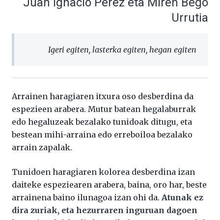
Juan Ignacio Pérez eta Miren Bego
Urrutia
Igeri egiten, lasterka egiten, hegan egiten
Arrainen haragiaren itxura oso desberdina da
espezieen arabera. Mutur batean hegalaburrak
edo hegaluzeak bezalako tunidoak ditugu, eta
bestean mihi-arraina edo erreboiloa bezalako
arrain zapalak.
Tunidoen haragiaren kolorea desberdina izan
daiteke espeziearen arabera, baina, oro har, beste
arrainena baino ilunagoa izan ohi da.
Atunak ez
dira zuriak, eta hezurraren inguruan dagoen