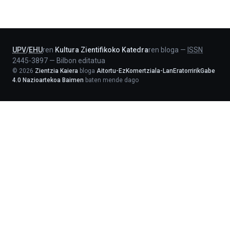
Jaurlaritza
-
Lehendakaritza
UPV
/
EHU
ren
Kultura Zientifikoko Katedra
ren bloga
—
ISSN
2445-3897
—
Bilbon editatua
©
2026
Zientzia Kaiera
bloga
Aitortu-EzKomertziala-LanEratorririkGabe
4.0 Nazioartekoa Baimen
baten mende dago