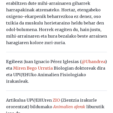
erabiltzen dute mihi-arrainaren giharrek
harrapakinak atzemateko. Hortaz, etengabeko
oxigeno-ekarpenik beharrezkoa ez denez, oso
txikia da muskulu horietaraino heldu behar den
odol-bolumena. Horrek eragiten du, hain justu,
mihi-arrainaren eta hura bezalako beste arrainen
haragiaren kolore zuri-zuria.
Egileez:
Juan Ignacio Pérez Iglesias (
@Uhandrea
)
eta
Miren Bego Urrutia
Biologian doktoreak dira
eta UPV/EHUko Animalien Fisiologiako
irakasleak.
Artikulua UPV/EHUren
ZIO
(Zientzia irakurle
ororentzat) bildumako
Animalien aferak
liburutik