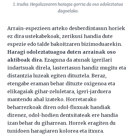
1. irudia: Hegaluzearen haragia gorria da oso odoleztatua
dagoelako.
Arrain-espezieen arteko desberdintasun horiek
ez dira ustekabekoak, zerikusi handia dute
espezie edo talde bakoitzaren bizimoduarekin.
Haragi odoleztatuagoa duten arrainak oso
aktiboak dira.
Ezaguna da atunak igerilari
indartsuak direla, lastertasun handiz mugitu eta
distantzia luzeak egiten dituztela. Beraz,
etengabe eraman behar dituzte oxigenoa eta
elikagaiak gihar-zeluletara, igeri-jarduera
mantendu ahal izateko. Horretarako
beharrezkoak diren odol-fluxuak handiak
direnez, odol-hodien dentsitateak ere handia
izan behar du giharrean. Horrek eragiten du
tunidoen haragiaren kolorea eta itxura.