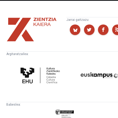
Zientzia
Jarrai gaitzazu:
Kaiera
Argitaratzailea:
Kultura
Euskampus
Zientifikoko
Fundazioa
Katedra
Babeslea:
Eusko