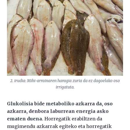
2. irudia: Mihi-arrainaren haragia zuria da ez dagoelako oso
irrigatuta.
Glukolisia bide metaboliko azkarra da, oso
azkarra, denbora laburrean energia asko
ematen duena
. Horregatik erabiltzen da
mugimendu azkarrak egiteko eta horregatik