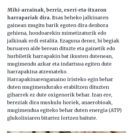
Mihi-arrainak, berriz, eseri-eta-itxaron
harrapariak dira.
Itsas beheko jalkinaren
gainean mugitu barik egoten dira denbora
gehiena, hondoarekin mimetizaturik edo
jalkinak erdi estalita. Ezaguna denez, bi begiak
buruaren alde berean dituzte eta gainetik edo
hurbiletik harrapakin bat ikusten dutenean,
mugimendu azkar eta indartsua egiten dute
harrapakina atzemateko.
Harrapakinarenganaino iristeko egin behar
duten mugimendurako erabiltzen dituzten
giharrek ez dute oxigenorik behar. Izan ere,
bereziak dira muskulu horiek, anaerobioak,
mugimendua egiteko behar duten energia (ATP)
glukolisiaren bitartez lortzen baitute.