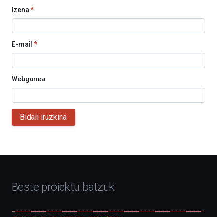
Izena
*
E-mail
*
Webgunea
Bidali iruzkina
Beste proiektu batzuk