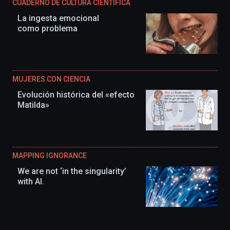
CUADERNO DE CULTURA CIENTÍFICA
La ingesta emocional
como problema
MUJERES CON CIENCIA
Evolución histórica del «efecto
Matilda»
MAPPING IGNORANCE
We are not ‘in the singularity’
with AI.