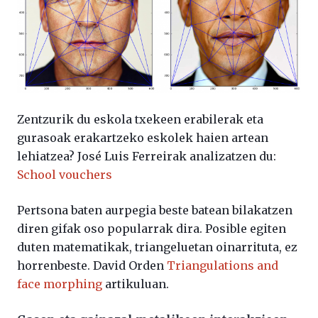
Zentzurik du eskola txekeen erabilerak eta
gurasoak erakartzeko eskolek haien artean
lehiatzea? José Luis Ferreirak analizatzen du:
School vouchers
Pertsona baten aurpegia beste batean bilakatzen
diren gifak oso popularrak dira. Posible egiten
duten matematikak, triangeluetan oinarrituta, ez
horrenbeste. David Orden
Triangulations and
face morphing
artikuluan.