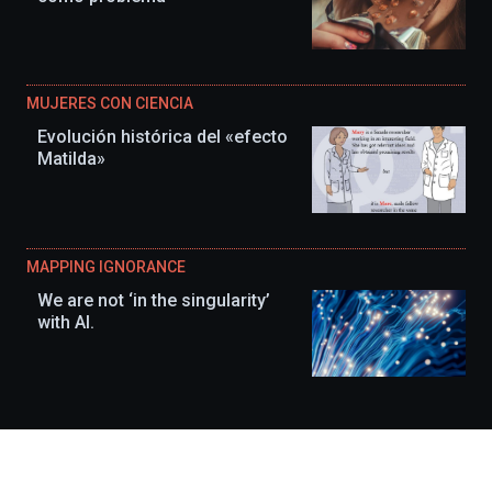
MUJERES CON CIENCIA
Evolución histórica del «efecto
Matilda»
MAPPING IGNORANCE
We are not ‘in the singularity’
with AI.