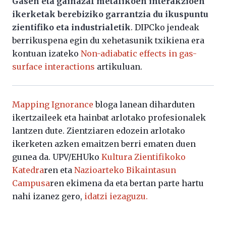
Gasen eta gainazal metalikoen interakzioen
ikerketak berebiziko garrantzia du ikuspuntu
zientifiko eta industrialetik
. DIPCko jendeak
berrikuspena egin du xehetasunik txikiena era
kontuan izateko
Non-adiabatic effects in gas-
surface interactions
artikuluan.
Mapping Ignorance
bloga lanean diharduten
ikertzaileek eta hainbat arlotako profesionalek
lantzen dute. Zientziaren edozein arlotako
ikerketen azken emaitzen berri ematen duen
gunea da. UPV/EHUko
Kultura Zientifikoko
Katedra
ren eta
Nazioarteko Bikaintasun
Campusa
ren ekimena da eta bertan parte hartu
nahi izanez gero,
idatzi iezaguzu.