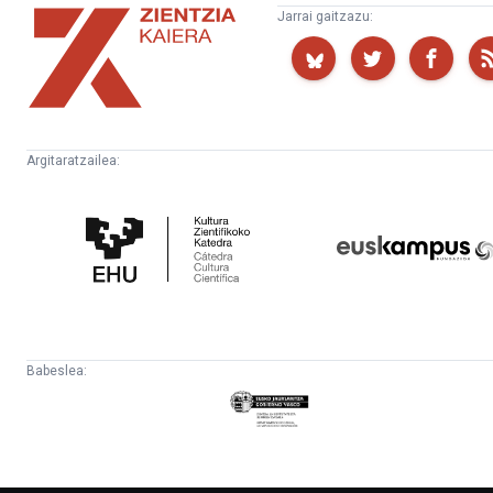
Zientzia
Jarrai gaitzazu:
Kaiera
Argitaratzailea:
Kultura
Euskampus
Zientifikoko
Fundazioa
Katedra
Babeslea:
Eusko
Jaurlaritza
-
Lehendakaritza