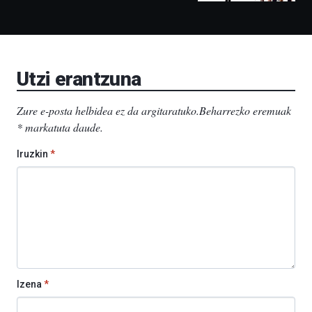
Bidebarrietako
Liburutegia,
Bizkaia
Aretoa-
EHU…
Utzi erantzuna
Zure e-posta helbidea ez da argitaratuko.
Beharrezko eremuak
*
markatuta daude
.
Iruzkin
*
Izena
*