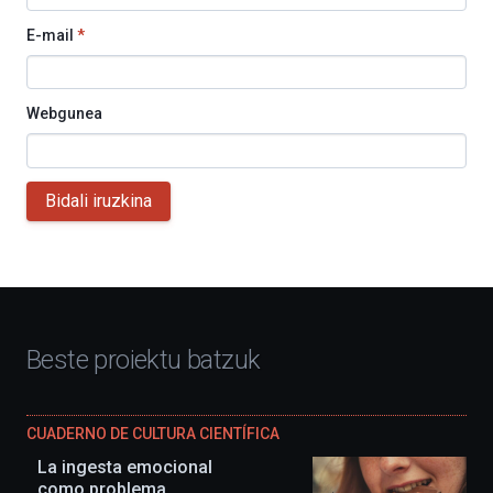
E-mail
*
Webgunea
Bidali iruzkina
Beste proiektu batzuk
CUADERNO DE CULTURA CIENTÍFICA
La ingesta emocional
como problema