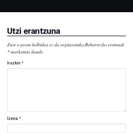
Bidebarrietako
Liburutegia,
Bizkaia
Aretoa-
EHU…
Utzi erantzuna
Zure e-posta helbidea ez da argitaratuko.
Beharrezko eremuak
*
markatuta daude
.
Iruzkin
*
Izena
*