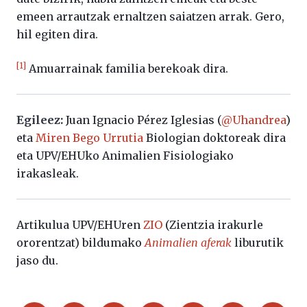
emeen arrautzak ernaltzen saiatzen arrak. Gero,
hil egiten dira.
[1]
Amuarrainak familia berekoak dira.
Egileez:
Juan Ignacio Pérez Iglesias (
@Uhandrea
)
eta
Miren Bego Urrutia
Biologian doktoreak dira
eta UPV/EHUko Animalien Fisiologiako
irakasleak.
Artikulua UPV/EHUren
ZIO
(Zientzia irakurle
ororentzat) bildumako
Animalien aferak
liburutik
jaso du.