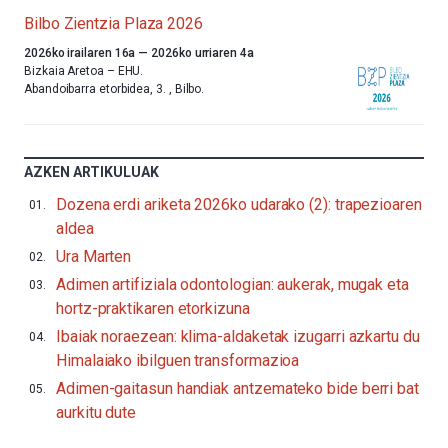
Bilbo Zientzia Plaza 2026
Aurten
2026ko irailaren 16a
—
2026ko urriaren 4a
ere,
Bizkaia Aretoa – EHU.
Bilbok
Abandoibarra etorbidea, 3.
,
Bilbo.
udazkenari
ongietorria
emango
dio
AZKEN ARTIKULUAK
Bilbo
Zientzia
Dozena erdi ariketa 2026ko udarako (2): trapezioaren
Plaza
aldea
(BZP)
jaialdiaren
Ura Marten
bederatzigarren
Adimen artifiziala odontologian: aukerak, mugak eta
edizioarekin.Irailaren
16tik
hortz-praktikaren etorkizuna
urriaren
Ibaiak noraezean: klima-aldaketak izugarri azkartu du
4ra,
BZP
Himalaiako ibilguen transformazioa
2026
Adimen-gaitasun handiak antzemateko bide berri bat
festibalak
aurkitu dute
hiria
bakarrizketaz,
erakusketez,