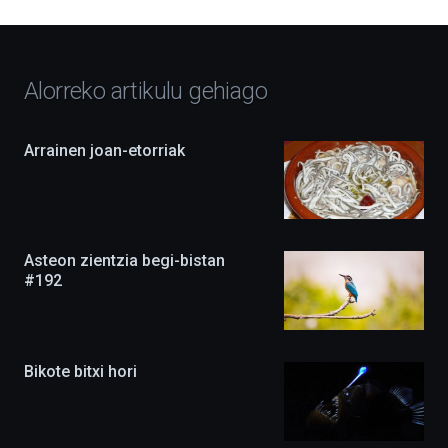
hitzaldiz,
dokuforumez
eta
zientzia-
Alorreko artikulu gehiago
ikuskizunez
beteko
du.
EHUko
Arrainen joan-etorriak
Kultura
Zientifikoko
Katedrak
antolatuta,
ekimena
berritasunez
Asteon zientzia begi-bistan
beteta
#192
itzuliko
da
irailean,
eta
agertoki
Bikote bitxi hori
berriak
ere
izango
ditu: