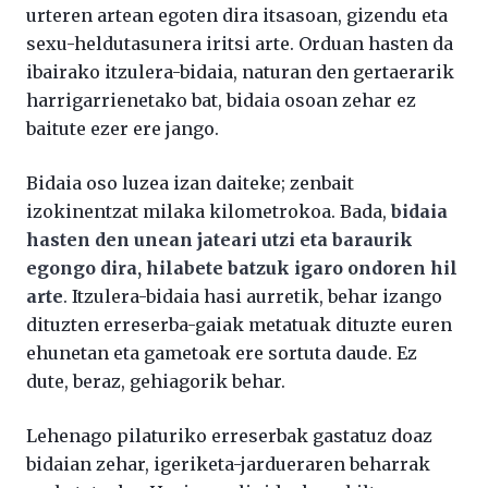
urteren artean egoten dira itsasoan, gizendu eta
sexu-heldutasunera iritsi arte. Orduan hasten da
ibairako itzulera-bidaia, naturan den gertaerarik
harrigarrienetako bat, bidaia osoan zehar ez
baitute ezer ere jango.
Bidaia oso luzea izan daiteke; zenbait
izokinentzat milaka kilometrokoa. Bada,
bidaia
hasten den unean jateari utzi eta baraurik
egongo dira, hilabete batzuk igaro ondoren hil
arte
. Itzulera-bidaia hasi aurretik, behar izango
dituzten erreserba-gaiak metatuak dituzte euren
ehunetan eta gametoak ere sortuta daude. Ez
dute, beraz, gehiagorik behar.
Lehenago pilaturiko erreserbak gastatuz doaz
bidaian zehar, igeriketa-jardueraren beharrak