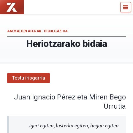
Zientzia
Kultura
Kaiera
Zientifikoko
—
Katedra
Kultura
ANIMALIEN AFERAK
·
DIBULGAZIOA
Zientifikoko
Heriotzarako bidaia
Katedra
Testu irisgarria
Juan Ignacio Pérez eta Miren Bego
Urrutia
Igeri egiten, lasterka egiten, hegan egiten