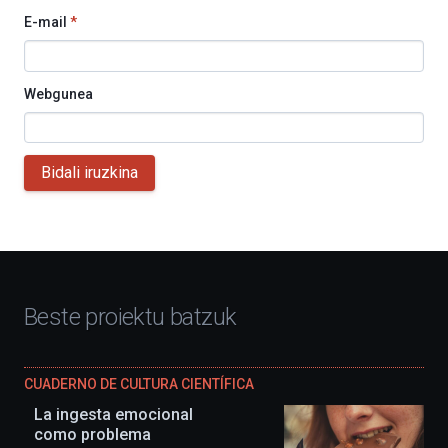
E-mail
*
Webgunea
Bidali iruzkina
Beste proiektu batzuk
CUADERNO DE CULTURA CIENTÍFICA
La ingesta emocional
como problema