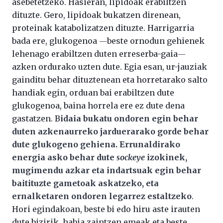
asebetetzeko. Hasieran, lipidoak erabiltzen
dituzte. Gero, lipidoak bukatzen direnean,
proteinak katabolizatzen dituzte. Harrigarria
bada ere, glukogenoa ―beste ornodun gehienek
lehenago erabiltzen duten erreserba-gaia―
azken ordurako uzten dute. Egia esan, ur-jauziak
gainditu behar dituztenean eta horretarako salto
handiak egin, orduan bai erabiltzen dute
glukogenoa, baina horrela ere ez dute dena
gastatzen. B
idaia bukatu ondoren egin behar
duten azkenaurreko jarduerarako gorde behar
dute glukogeno gehiena. Errunaldirako
energia asko behar dute
sockeye
izokinek,
mugimendu azkar eta indartsuak egin behar
baitituzte gametoak askatzeko, eta
ernalketaren ondoren legarrez estaltzeko
.
Hori egindakoan, beste bi edo hiru aste irauten
dute bizirik, habia zaintzen emeak eta beste