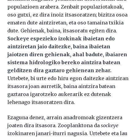
populazioen arabera. Zenbait populaziotakoak,
oso gutxi, ez dira inoiz itsasoratzen; bizitza osoa
ematen dute aintziretan, eta oso tamaina txikia
dute. Gehienak, baina, itsasoratu egiten dira.
Sockeye espezieko izokinak ibaietan edo
aintziretan jaio daitezke, baina ibaietan
jaiotzen diren gehienak, ahal badute, ibaiaren
sistema hidrologiko bereko aintzira batean
gelditzen dira gaztaro gehienean zehar.
Urtebete, bi urte edo hiru egon daitezke aintziran
itsasora joan aurretik, baina aintzira batean
gaztaroa igarotzeko aukerarik ez dutenak
lehenago itsasoratzen dira.
Ezaguna denez, arrain anadromoak gizentzera
joaten dira itsasora. Zooplanktona da
sockeye
izokinaren janari-iturri nagusia. Urtebete eta lau