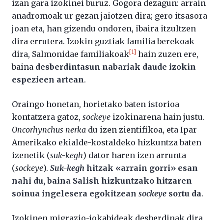
izan gara izokinei buruz. Gogora dezagun: arrain
anadromoak ur gezan jaiotzen dira; gero itsasora
joan eta, han gizendu ondoren, ibaira itzultzen
dira errutera. Izokin guztiak familia berekoak
[1]
dira, Salmonidae familiakoak
hain zuzen ere,
baina
desberdintasun nabariak daude izokin
espezieen artean
.
Oraingo honetan, horietako baten istorioa
kontatzera gatoz,
sockeye
izokinarena hain justu.
Oncorhynchus nerka
du izen zientifikoa, eta Ipar
Amerikako ekialde-kostaldeko hizkuntza baten
izenetik (
suk-kegh
) dator haren izen arrunta
(
sockeye
).
Suk-kegh
hitzak «arrain gorri» esan
nahi du, baina Salish hizkuntzako hitzaren
soinua ingelesera egokitzean
sockeye
sortu da
.
Izokinen migrazio-jokabideak desberdinak dira