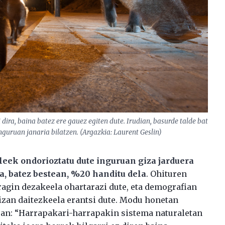
 dira, baina batez ere gauez egiten dute. Irudian, basurde talde bat
nguruan janaria bilatzen. (Argazkia: Laurent Geslin)
leek ondorioztatu dute inguruan giza jarduera
, batez bestean, %20 handitu dela
. Ohituren
ragin dezakeela ohartarazi dute, eta demografian
izan daitezkeela erantsi dute. Modu honetan
luan: “Harrapakari-harrapakin sistema naturaletan