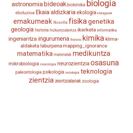
biologia
astronomia
bideoak
biokimika
Ekaia aldizkaria
ekologia
eboluzioa
elikagaiak
fisika
emakumeak
genetika
filosofia
geologia
ikerketa
historia
informatika
hizkuntzalaritza
kimika
ingurumena
ingeniaritza
klima-
itsasoa
aldaketa
laburpena
mapping_ignorance
medikuntza
matematika
materialak
osasuna
neurozientzia
mikrobiologia
neurologia
teknologia
psikologia
paleontologia
soziologia
zientzia
zientzialariak
zoologia