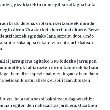
antza, gizakiarekin topo egitea zailagoa baita
a aurkeztu dutena: orotara,
ikertzaileek mundu
egin diren 76 azterketa berrikusi dituzte.
Beraz,
zientzialariek egindako lana jarraitu dute. Ondo
kusmira zabalagoa eskaintzen dute, arlo batean
a.
liei jarraipena egiteko GPS bidezko jarraipen
utomatikoki abiarazten diren kamerak baliatu
iak gai izan dira espezie bakoitzak gauez izan duen
a betidanik naturalistek erabili izan dituzten
.
dituzte, hala nola sasoi bakoitzean dagoen ehiza,
muan egiten den nekazaritza jarduera.
Gizakien