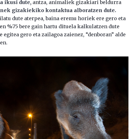
a ikusi dute,
antza, animaliek gizakiari beldurra
unek gizakiekiko kontaktua alboratzen dute.
latu dute aterpea, baina eremu horiek ere gero eta
en %75 bere gain hartu dituela kalkulatzen dute
e egitea gero eta zailagoa zaienez, “denboran” alde
en.