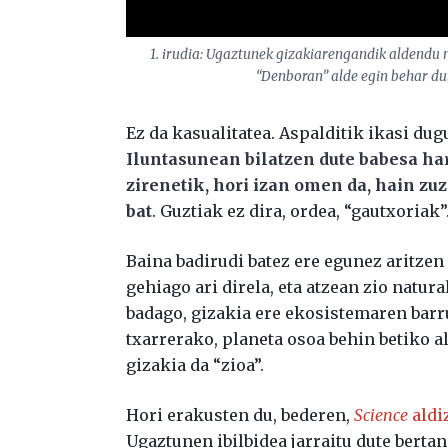
1. irudia: Ugaztunek gizakiarengandik aldendu n
“Denboran” alde egin behar dut
Ez da kasualitatea. Aspalditik ikasi du
Iluntasunean bilatzen dute babesa h
zirenetik, hori izan omen da, hain zu
bat
. Guztiak ez dira, ordea, “gautxoriak
Baina badirudi batez ere egunez aritzen
gehiago ari direla, eta atzean zio natur
badago, gizakia ere ekosistemaren barru
txarrerako, planeta osoa behin betiko a
gizakia da “zioa”.
Hori erakusten du, bederen,
Science
aldi
Ugaztunen ibilbidea jarraitu dute bertan