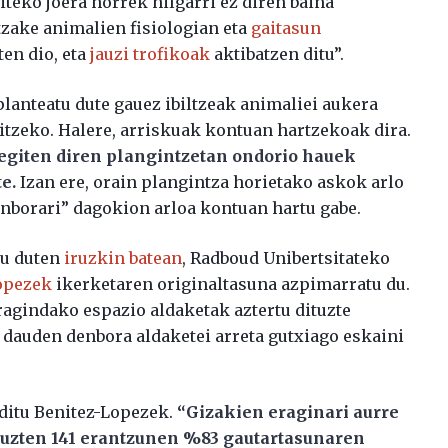
teko joera horrek hilgarri ez diren baina
tzake animalien fisiologian eta
gaitasun
ten dio, eta
jauzi trofikoak
aktibatzen ditu”.
planteatu dute gauez ibiltzeak animaliei aukera
itzeko. Halere, arriskuak kontuan hartzekoak dira.
egiten diren plangintzetan ondorio hauek
e.
Izan ere, orain plangintza horietako askok arlo
denborari” dagokion arloa kontuan hartu gabe.
tu duten
iruzkin batean
, Radboud Unibertsitateko
opezek
ikerketaren originaltasuna azpimarratu du.
ragindako espazio aldaketak aztertu dituzte
 dauden denbora aldaketei arreta gutxiago eskaini
ditu Benitez-Lopezek.
“Gizakien eraginari aurre
tuzten 141 erantzunen %83 gautartasunaren