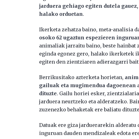
jarduera gehiago egiten dutela gauez, 
halako orduetan
.
Ikerketa zehatza baino, meta-analisia d
osoko 62 ugaztun espezieren inguruan 
animaliak jarraitu baino, beste hainbat 
eginda egonez gero, halako ikerketek i
egiten den zientziaren adierazgarri bait
Berrikusitako azterketa horietan,
anima
gailuak eta mugimendua dagoenean a
dituzte
. Gailu horiei esker, zientzialar
jarduera neurtzeko eta alderatzeko. Bain
zuzenezko behaketak ere baliatu dituzte
Datuak ere giza jarduerarekin alderatu 
inguruan dauden mendizaleak edota ere