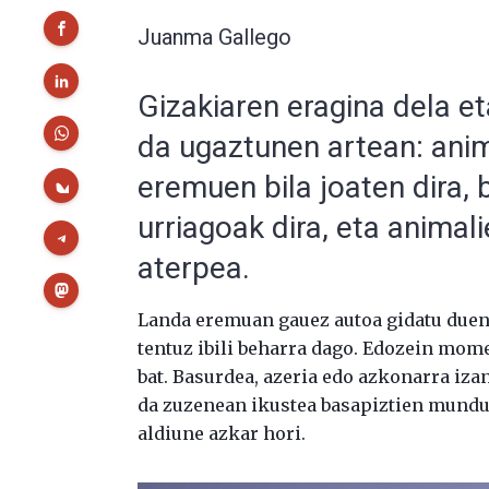
Juanma Gallego
Gizakiaren eragina dela e
da ugaztunen artean: anim
eremuen bila joaten dira, 
urriagoak dira, eta animal
aterpea.
Landa eremuan gauez autoa gidatu duen 
tentuz ibili beharra dago. Edozein mome
bat. Basurdea, azeria edo azkonarra izan
da zuzenean ikustea basapiztien mundu
aldiune azkar hori.