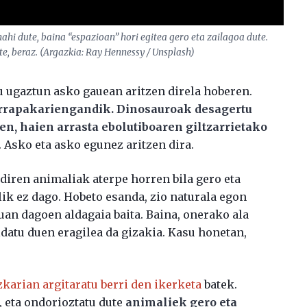
ahi dute, baina “espazioan” hori egitea gero eta zailagoa dute.
e, beraz. (Argazkia: Ray Hennessy / Unsplash)
gu ugaztun asko gauean aritzen direla hoberen.
arrapakariengandik. Dinosauroak desagertu
zen, haien arrasta ebolutiboaren giltzarrietako
”. Asko eta asko egunez aritzen dira.
 diren animaliak aterpe horren bila gero eta
alik ez dago. Hobeto esanda, zio naturala egon
an dagoen aldagaia baita. Baina, onerako ala
ldatu duen eragilea da gizakia. Kasu honetan,
zkarian argitaratu berri den ikerketa
batek.
, eta ondorioztatu dute
animaliek gero eta