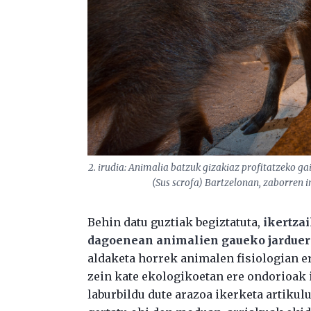
2. irudia: Animalia batzuk gizakiaz profitatzeko gai
(
Sus scrofa
) Bartzelonan, zaborren i
Behin datu guztiak begiztatuta,
ikertzai
dagoenean animalien gaueko jarduera
aldaketa horrek animalen fisiologian e
zein kate ekologikoetan ere ondorioak 
laburbildu dute arazoa ikerketa artiku