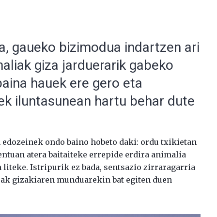
ta, gaueko bizimodua indartzen ari
aliak giza jarduerarik gabeko
baina hauek ere gero eta
iek iluntasunean hartu behar dute
edozeinek ondo baino hobeto daki: ordu txikietan
ntuan atera baitaiteke errepide erdira animalia
 liteke. Istripurik ez bada, sentsazio zirraragarria
ak gizakiaren munduarekin bat egiten duen