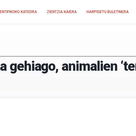
IENTIFIKOKO KATEDRA
ZIENTZIA KAIERA
HARPIDETU BULETINERA
a gehiago, animalien ‘ter