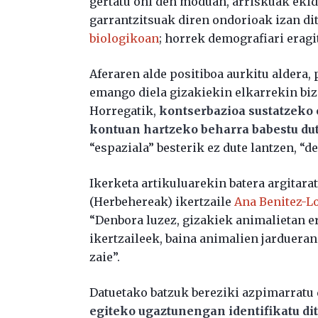
gertatu ohi den moduan, arriskuak ekidi
garrantzitsuak diren ondorioak izan di
biologikoan
; horrek demografiari eragi
Aferaren alde positiboa aurkitu aldera, 
emango diela gizakiekin elkarrekin biz
Horregatik,
kontserbazioa sustatzeko 
kontuan hartzeko beharra babestu dut
“espaziala” besterik ez dute lantzen, “
Ikerketa artikuluarekin batera argitara
(Herbehereak) ikertzaile
Ana Benitez-L
“Denbora luzez, gizakiek animalietan e
ikertzaileek, baina animalien jardueran
zaie”.
Datuetako batzuk bereziki azpimarratu 
egiteko ugaztunengan identifikatu di