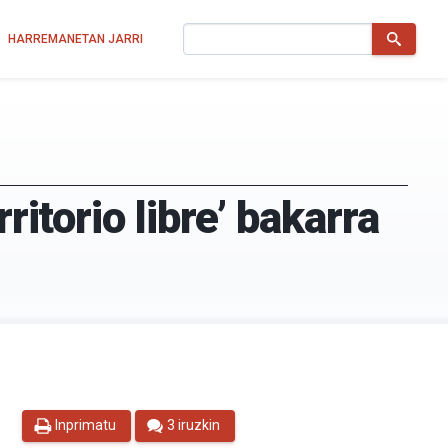
Bilatu
HARREMANETAN JARRI
ritorio libre’ bakarra
Inprimatu
3 iruzkin