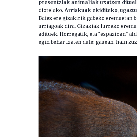
presentziak animaliak uxatzen dituel
diotelako.
Arriskuak ekiditeko, ugazt
Batez ere gizakirik gabeko eremuetan bi
urriagoak dira. Gizakiak lurreko eremu
adituek. Horregatik, eta “espazioan” ald
egin behar izaten dute: gauean, hain zuz