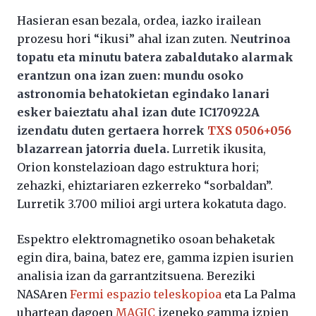
Hasieran esan bezala, ordea, iazko irailean
prozesu hori “ikusi” ahal izan zuten.
Neutrinoa
topatu eta minutu batera zabaldutako alarmak
erantzun ona izan zuen: mundu osoko
astronomia behatokietan egindako lanari
esker baieztatu ahal izan dute IC170922A
izendatu duten gertaera horrek
TXS 0506+056
blazarrean jatorria duela.
Lurretik ikusita,
Orion konstelazioan dago estruktura hori;
zehazki, ehiztariaren ezkerreko “sorbaldan”.
Lurretik 3.700 milioi argi urtera kokatuta dago.
Espektro elektromagnetiko osoan behaketak
egin dira, baina, batez ere, gamma izpien isurien
analisia izan da garrantzitsuena. Bereziki
NASAren
Fermi espazio teleskopioa
eta La Palma
uhartean dagoen
MAGIC
izeneko gamma izpien