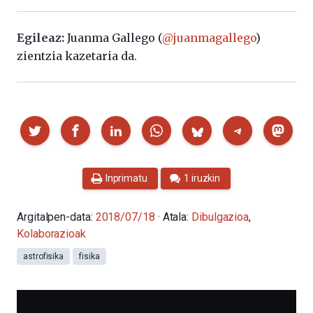
Egileaz:
Juanma Gallego (
@juanmagallego
)
zientzia kazetaria da.
Partekatu
Inprimatu
1 iruzkin
Argitalpen-data:
2018/07/18
· Atala:
Dibulgazioa
,
Kolaborazioak
astrofisika
fisika