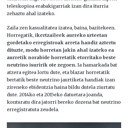
teleskopioa erabakigarriak izan dira iturria
zehaztu ahal izateko.
Zaila zen kasualitatea izatea, baina, bazitekeen.
Horregatik,
ikertzaileek aurreko urteetan
gordetako erregistroak arreta handiz aztertu
dituzte, modu horretan jakin ahal izateko ea
aurretik norabide horretatik etorritako beste
neutrino isuririk ote zegoen.
Ia hamarkada bat
atzera egitea lortu dute, eta blazar horretatik
bertatik beste neutrino jaurtiketa handiak izan
zireneko ebidentzia haina bildu dutela ziurtatu
dute. 2014ko eta 2015eko datuetara joanda,
konturatu dira jatorri bereko dozena bat neutrino
erregistratuta zeudela.