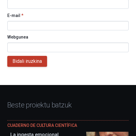
E-mail
*
Webgunea
Bidali iruzkina
Beste proiektu batzuk
CUADERNO DE CULTURA CIENTÍFICA
La ingesta emocional