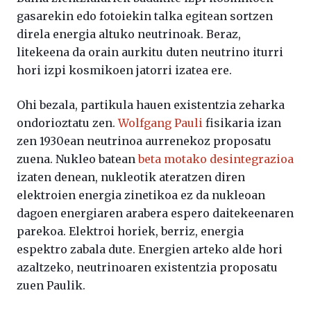
gasarekin edo fotoiekin talka egitean sortzen
direla energia altuko neutrinoak. Beraz,
litekeena da orain aurkitu duten neutrino iturri
hori izpi kosmikoen jatorri izatea ere.
Ohi bezala, partikula hauen existentzia zeharka
ondorioztatu zen.
Wolfgang Pauli
fisikaria izan
zen 1930ean neutrinoa aurrenekoz proposatu
zuena. Nukleo batean
beta motako desintegrazioa
izaten denean, nukleotik ateratzen diren
elektroien energia zinetikoa ez da nukleoan
dagoen energiaren arabera espero daitekeenaren
parekoa. Elektroi horiek, berriz, energia
espektro zabala dute. Energien arteko alde hori
azaltzeko, neutrinoaren existentzia proposatu
zuen Paulik.