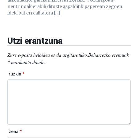
atzemateko gai izan ziren astrofisik…. Oraingoan,
neutrinoak erabili dituzte aspalditik paperean zegoen
ideia bat errealitatera […]
Utzi erantzuna
Zure e-posta helbidea ez da argitaratuko.
Beharrezko eremuak
*
markatuta daude
.
Iruzkin
*
Izena
*