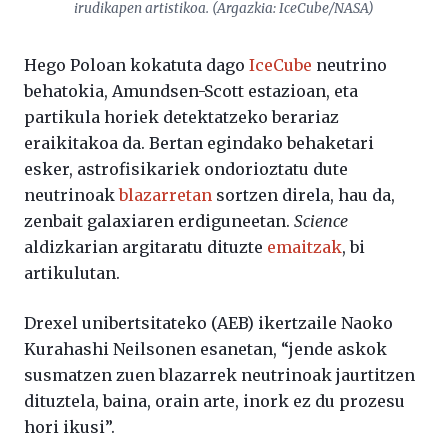
irudikapen artistikoa. (Argazkia: IceCube/NASA)
Hego Poloan kokatuta dago
IceCube
neutrino
behatokia, Amundsen-Scott estazioan, eta
partikula horiek detektatzeko berariaz
eraikitakoa da. Bertan egindako behaketari
esker, astrofisikariek ondorioztatu dute
neutrinoak
blazarretan
sortzen direla, hau da,
zenbait galaxiaren erdiguneetan.
Science
aldizkarian argitaratu dituzte
emaitzak
, bi
artikulutan.
Drexel unibertsitateko (AEB) ikertzaile Naoko
Kurahashi Neilsonen esanetan, “jende askok
susmatzen zuen blazarrek neutrinoak jaurtitzen
dituztela, baina, orain arte, inork ez du prozesu
hori ikusi”.