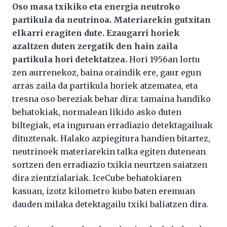
Oso masa txikiko eta energia neutroko
partikula da neutrinoa. Materiarekin gutxitan
elkarri eragiten dute. Ezaugarri horiek
azaltzen duten zergatik den hain zaila
partikula hori detektatzea.
Hori 1956an lortu
zen aurrenekoz, baina oraindik ere, gaur egun
arras zaila da partikula horiek atzematea, eta
tresna oso bereziak behar dira: tamaina handiko
behatokiak, normalean likido asko duten
biltegiak, eta inguruan erradiazio detektagailuak
dituztenak. Halako azpiegitura handien bitartez,
neutrinoek materiarekin talka egiten dutenean
sortzen den erradiazio txikia neurtzen saiatzen
dira zientzialariak. IceCube behatokiaren
kasuan, izotz kilometro kubo baten eremuan
dauden milaka detektagailu txiki baliatzen dira.