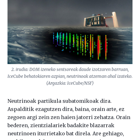
2. irudia: DOM izeneko sentsoreak daude izotzaren barruan,
IceCube behatokiaren azpian, neutrinoak atzeman ahal izateko.
(Argazkia: IceCube/NSF)
Neutrinoak partikula subatomikoak dira.
Aspalditik ezagutzen dira, baina, orain arte, ez
zegoen argi zein zen haien jatorri zehatza. Orain
bederen, zientzialariek badakite blazarrak
neutrinoen iturrietako bat direla. Are gehiago,