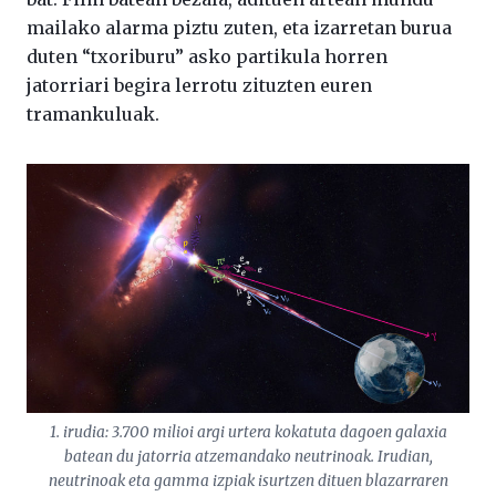
mailako alarma piztu zuten, eta izarretan burua
duten “txoriburu” asko partikula horren
jatorriari begira lerrotu zituzten euren
tramankuluak.
1. irudia: 3.700 milioi argi urtera kokatuta dagoen galaxia
batean du jatorria atzemandako neutrinoak. Irudian,
neutrinoak eta gamma izpiak isurtzen dituen blazarraren