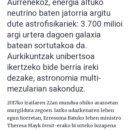
Aurrenekoz, energia altuko
neutrino baten jatorria argitu
dute astrofisikariek: 3.700 milioi
argi urtera dagoen galaxia
batean sortutakoa da.
Aurkikuntzak unibertsoa
ikertzeko bide berria ireki
dezake, astronomia multi-
mezularian sakonduz.
2017ko irailaren 22an mundua ohiko arazoetan
murgilduta zegoen. Iazko udazkenaren lehen
egun horretan, Erresuma Batuko lehen ministro
Theresa Mayk
brexit
-erako bi urteko luzapena