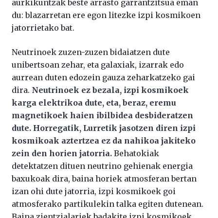
aurkikuntzak beste arrasto garrantzitsua eman
du: blazarretan ere egon litezke izpi kosmikoen
jatorrietako bat.
Neutrinoek zuzen-zuzen bidaiatzen dute
unibertsoan zehar, eta galaxiak, izarrak edo
aurrean duten edozein gauza zeharkatzeko gai
dira.
Neutrinoek ez bezala, izpi kosmikoek
karga elektrikoa dute, eta, beraz, eremu
magnetikoek haien ibilbidea desbideratzen
dute. Horregatik, Lurretik jasotzen diren izpi
kosmikoak aztertzea ez da nahikoa jakiteko
zein den horien jatorria.
Behatokiak
detektatzen dituen neutrino gehienak energia
baxukoak dira, baina horiek atmosferan bertan
izan ohi dute jatorria, izpi kosmikoek goi
atmosferako partikulekin talka egiten dutenean.
Baina zientzialariek badakite izpi kosmikoek