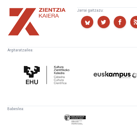
Zientzia
Jarrai gaitzazu:
Kaiera
Argitaratzailea:
Kultura
Euskampus
Zientifikoko
Fundazioa
Katedra
Babeslea:
Eusko
Jaurlaritza
-