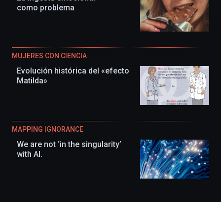
como problema
MUJERES CON CIENCIA
Evolución histórica del «efecto
Matilda»
MAPPING IGNORANCE
We are not ‘in the singularity’
with AI.