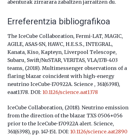
abenturak zirrarara zabaltzen jarraitzen du.
Erreferentzia bibliografikoa
The IceCube Collaboration, Fermi-LAT, MAGIC,
AGILE, ASAS-SN, HAWC, H.E.S.S., INTEGRAL,
Kanata, Kiso, Kapteyn, Liverpool Telescope,
Subaru, Swift/NuSTAR, VERITAS, VLA/17B-403
teams, (2018). Multimessenger observations of a
flaring blazar coincident with high-energy
neutrino IceCube-170922A. Science , 361(6398),
eaat1378. DOI:
10.1126/science.aat1378
IceCube Collaboration, (2018). Neutrino emission
from the direction of the blazar TXS 0506+056
prior to the IceCube-170922A alert. Science,
361(6398), pp. 147-151. DOI:
10.1126/science.aat2890