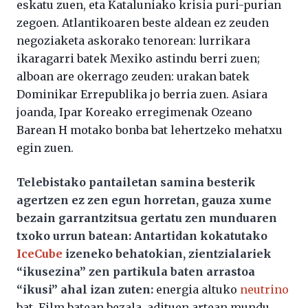
eskatu zuen, eta Kataluniako krisia puri-purian
zegoen. Atlantikoaren beste aldean ez zeuden
negoziaketa askorako tenorean: lurrikara
ikaragarri batek Mexiko astindu berri zuen;
alboan are okerrago zeuden: urakan batek
Dominikar Errepublika jo berria zuen. Asiara
joanda, Ipar Koreako erregimenak Ozeano
Barean H motako bonba bat lehertzeko mehatxu
egin zuen.
Telebistako pantailetan samina besterik
agertzen ez zen egun horretan, gauza xume
bezain garrantzitsua gertatu zen munduaren
txoko urrun batean: Antartidan kokatutako
IceCube
izeneko behatokian, zientzialariek
“ikusezina” zen partikula baten arrastoa
“ikusi” ahal izan zuten:
energia altuko
neutrino
bat. Film batean bezala, adituen artean mundu