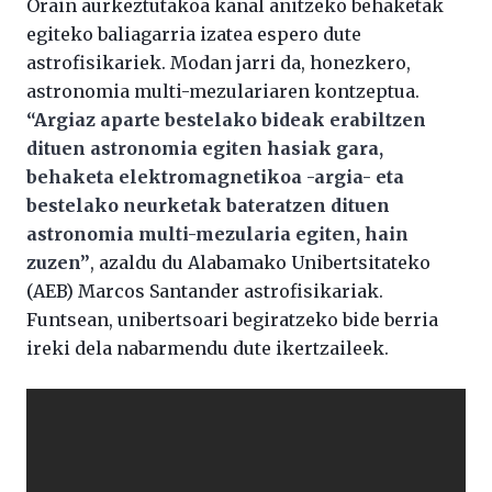
Orain aurkeztutakoa kanal anitzeko behaketak
egiteko baliagarria izatea espero dute
astrofisikariek. Modan jarri da, honezkero,
astronomia multi-mezulariaren kontzeptua.
“Argiaz aparte bestelako bideak erabiltzen
dituen astronomia egiten hasiak gara,
behaketa elektromagnetikoa -argia- eta
bestelako neurketak bateratzen dituen
astronomia multi-mezularia egiten, hain
zuzen”
, azaldu du Alabamako Unibertsitateko
(AEB) Marcos Santander astrofisikariak.
Funtsean, unibertsoari begiratzeko bide berria
ireki dela nabarmendu dute ikertzaileek.