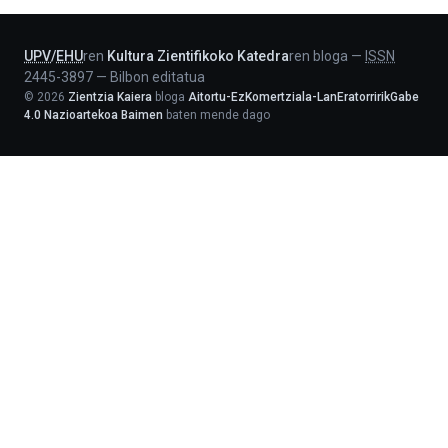
Lehendakaritza
UPV
/
EHU
ren
Kultura Zientifikoko Katedra
ren bloga
—
ISSN
2445-3897
—
Bilbon editatua
©
2026
Zientzia Kaiera
bloga
Aitortu-EzKomertziala-LanEratorririkGabe
4.0 Nazioartekoa Baimen
baten mende dago