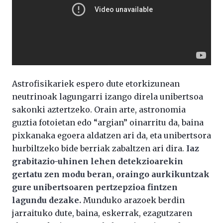
Astrofisikariek espero dute etorkizunean
neutrinoak lagungarri izango direla unibertsoa
sakonki aztertzeko. Orain arte, astronomia
guztia fotoietan edo “argian” oinarritu da, baina
pixkanaka egoera aldatzen ari da, eta unibertsora
hurbiltzeko bide berriak zabaltzen ari dira.
Iaz
grabitazio-uhinen lehen detekzioarekin
gertatu zen modu beran, oraingo aurkikuntzak
gure unibertsoaren pertzepzioa fintzen
lagundu dezake.
Munduko arazoek berdin
jarraituko dute, baina, eskerrak, ezagutzaren