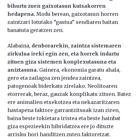
bihurtu zuen gaixotasun kutsakorren
hedapena.
Modu berean, gaixotasun horren
zaintzari lotutako “gastua” sendiaren baitan
banatuta geratzen zen.
Alabaina,
denborarekin, zaintza sistemaren
zirkulua ireki egin zen, eta horrek indartu
zituen giza sistemen konplexutasuna eta
aniztasuna.
Gainera, ekonomia garatu ahala,
gero eta zailagoa zen jendea zaintzea,
patogenoak biderkatu zirelako. Neolitoaren
etorrerak, beraz, gauzak konplikatu zituen. Batez
ere animalien etxekotzea eta nekazaritzaren
hastapena faktore garrantzitsuak izan ziren,
baina beste tokietara iristea eta beste hainbat
giza espezieekin hibridatzea ere jo dituzte
arrisku hori handitzen zuten faktoretzat.