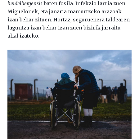
heidelbergensis
baten fosila. Infekzio larria zuen
Miguelonek, eta janaria mamurtzeko arazoak
izan behar zituen. Hortaz, seguruenera taldearen
laguntza izan behar izan zuen bizirik jarraitu
ahal izateko.