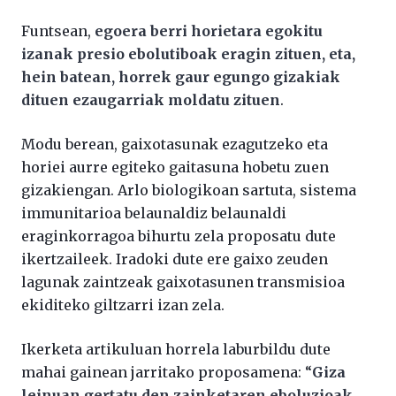
Funtsean,
egoera berri horietara egokitu
izanak presio ebolutiboak eragin zituen, eta,
hein batean, horrek gaur egungo gizakiak
dituen ezaugarriak moldatu zituen
.
Modu berean, gaixotasunak ezagutzeko eta
horiei aurre egiteko gaitasuna hobetu zuen
gizakiengan. Arlo biologikoan sartuta, sistema
immunitarioa belaunaldiz belaunaldi
eraginkorragoa bihurtu zela proposatu dute
ikertzaileek. Iradoki dute ere gaixo zeuden
lagunak zaintzeak gaixotasunen transmisioa
ekiditeko giltzarri izan zela.
Ikerketa artikuluan horrela laburbildu dute
mahai gainean jarritako proposamena: “
Giza
leinuan gertatu den zainketaren eboluzioak