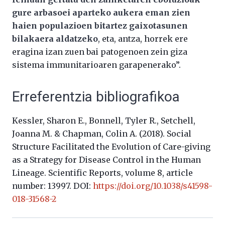
gure arbasoei aparteko aukera eman zien
haien populazioen bitartez gaixotasunen
bilakaera aldatzeko
, eta, antza, horrek ere
eragina izan zuen bai patogenoen zein giza
sistema immunitarioaren garapenerako”.
Erreferentzia bibliografikoa
Kessler, Sharon E., Bonnell, Tyler R., Setchell,
Joanna M. & Chapman, Colin A. (2018). Social
Structure Facilitated the Evolution of Care-giving
as a Strategy for Disease Control in the Human
Lineage. Scientific Reports, volume 8, article
number: 13997. DOI:
https://doi.org/10.1038/s41598-
018-31568-2