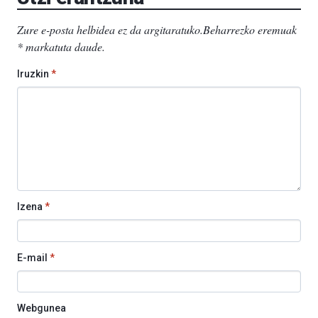
Zure e-posta helbidea ez da argitaratuko.
Beharrezko eremuak
*
markatuta daude
.
Iruzkin
*
Izena
*
E-mail
*
Webgunea