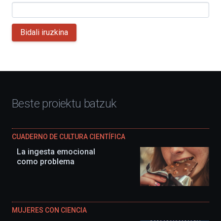
Bidali iruzkina
Beste proiektu batzuk
CUADERNO DE CULTURA CIENTÍFICA
La ingesta emocional
como problema
MUJERES CON CIENCIA