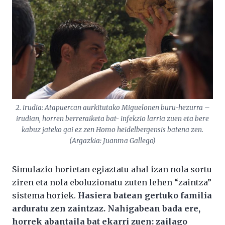
2. irudia: Atapuercan aurkitutako Miguelonen buru-hezurra –
irudian, horren berreraiketa bat- infekzio larria zuen eta bere
kabuz jateko gai ez zen Homo heidelbergensis batena zen.
(Argazkia: Juanma Gallego)
Simulazio horietan egiaztatu ahal izan nola sortu
ziren eta nola eboluzionatu zuten lehen “zaintza”
sistema horiek.
Hasiera batean gertuko familia
arduratu zen zaintzaz. Nahigabean bada ere,
horrek abantaila bat ekarri zuen: zailago