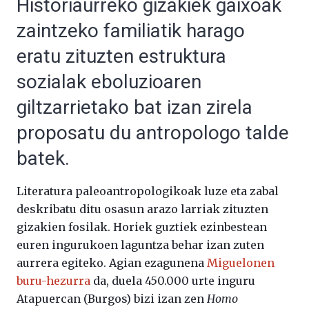
Historiaurreko gizakiek gaixoak
zaintzeko familiatik harago
eratu zituzten estruktura
sozialak eboluzioaren
giltzarrietako bat izan zirela
proposatu du antropologo talde
batek.
Literatura paleoantropologikoak luze eta zabal
deskribatu ditu osasun arazo larriak zituzten
gizakien fosilak. Horiek guztiek ezinbestean
euren ingurukoen laguntza behar izan zuten
aurrera egiteko. Agian ezagunena
Miguelonen
buru-hezurra
da, duela 450.000 urte inguru
Atapuercan (Burgos) bizi izan zen
Homo