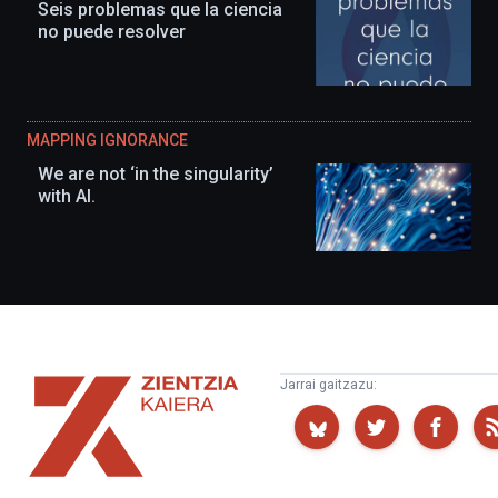
Seis problemas que la ciencia
no puede resolver
MAPPING IGNORANCE
We are not ‘in the singularity’
with AI.
Zientzia
Jarrai gaitzazu:
Kaiera