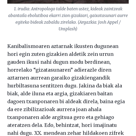
1. irudia: Antropologo talde baten ustez, kideak zaintzeak
abantaila ebolutiboa ekarri zion gizakiari, gaixotasunari aurre
egiteko bideak zabaldu zirelako. (Argazkia: Josh Appel /
Unsplash)
Kanibalismoaren aztarnak ikusten dugunean
hori egin zuten gizakien aldetik zein urrun
gauden ikusi nahi dugun modu berdinean,
horrelako “gizatasunaren” adierazle diren
aztarnen aurrean garaiko gizakiengandik
hurbiltasuna sentitzen dugu. Jakina da biak ala
biak, alde iluna eta argia, gizakiaren baitan
dagoen txanponaren bi aldeak direla, baina egia
da ere zibilizazioak aurrera joan ahala
txanponaren alde argitsua gero eta gehiago
ateratzen dela. Edo, behintzat, hori imajinatu
nahi dugu. XX. mendean zehar hildakoen zifrek