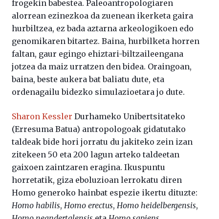
frogekin babestea. Paleoantropologiaren
alorrean ezinezkoa da zuenean ikerketa gaira
hurbiltzea, ez bada aztarna arkeologikoen edo
genomikaren bitartez. Baina, hurbilketa horren
faltan, gaur egingo ehiztari-biltzaileengana
jotzea da maiz urratzen den bidea. Oraingoan,
baina, beste aukera bat baliatu dute, eta
ordenagailu bidezko simulazioetara jo dute.
Sharon Kessler
Durhameko Unibertsitateko
(Erresuma Batua) antropologoak gidatutako
taldeak bide hori jorratu du jakiteko zein izan
zitekeen 50 eta 200 lagun arteko taldeetan
gaixoen zaintzaren eragina. Ikuspuntu
horretatik, giza eboluzioan lerrokatu diren
Homo generoko hainbat espezie ikertu dituzte:
Homo habilis
,
Homo erectus
,
Homo heidelbergensis
,
Homo neandertalensis
eta
Homo sapiens
.