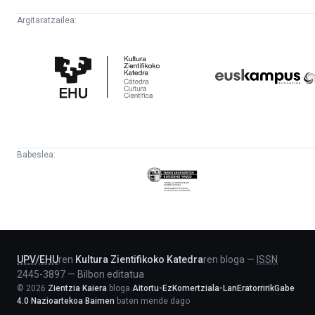
Argitaratzailea:
Kultura
Euskampus
Zientifikoko
Fundazioa
Katedra
Babeslea:
Eusko
Jaurlaritza
-
Lehendakaritza
UPV
/
EHU
ren
Kultura Zientifikoko Katedra
ren bloga
—
ISSN
2445-3897
—
Bilbon editatua
©
2026
Zientzia Kaiera
bloga
Aitortu-EzKomertziala-LanEratorririkGabe
4.0 Nazioartekoa Baimen
baten mende dago