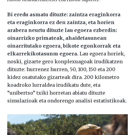
Bi eredu asmatu dituzte: zaintza eraginkorra
eta eraginkorra ez den zaintza, eta horien
arabera neurtu dituzte lau egoera ezberdin:
oinarrizko primateak, ahaidetasunean
oinarritutako egoera, bikote egonkorrak eta
elkarrekikotasunm egoera.
Lau egoera horiek,
noski, gizarte gero konplexuagoak irudikatzen
dituzte: hurrenez hurren, 50, 100, 150 eta 200
kidez osatutako gizarteak dira. 200 kilometro
koadroko lurraldea irudikatu dute, eta
“unibertso” txiki horretan abiatu dituzte
simulazioak eta ondorengo analisi estatistikoak.