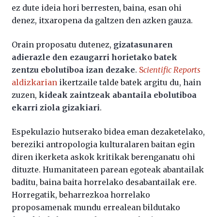
ez dute ideia hori berresten, baina, esan ohi
denez, itxaropena da galtzen den azken gauza.
Orain proposatu dutenez,
gizatasunaren
adierazle den ezaugarri horietako batek
zentzu ebolutiboa izan dezake
.
S
cientific Reports
aldizkarian
ikertzaile talde batek argitu du, hain
zuzen,
kideak zaintzeak abantaila ebolutiboa
ekarri ziola gizakiari
.
Espekulazio hutserako bidea eman dezaketelako,
bereziki antropologia kulturalaren baitan egin
diren ikerketa askok kritikak berenganatu ohi
dituzte. Humanitateen parean egoteak abantailak
baditu, baina baita horrelako desabantailak ere.
Horregatik, beharrezkoa horrelako
proposamenak mundu errealean bildutako