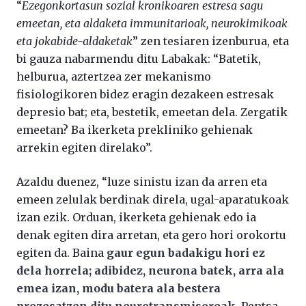
“
Ezegonkortasun sozial kronikoaren estresa sagu
emeetan, eta aldaketa immunitarioak, neurokimikoak
eta jokabide-aldaketak
” zen tesiaren izenburua, eta
bi gauza nabarmendu ditu Labakak: “Batetik,
helburua, aztertzea zer mekanismo
fisiologikoren bidez eragin dezakeen estresak
depresio bat; eta, bestetik, emeetan dela. Zergatik
emeetan? Ba ikerketa prekliniko gehienak
arrekin egiten direlako”.
Azaldu duenez, “luze sinistu izan da arren eta
emeen zelulak berdinak direla, ugal-aparatukoak
izan ezik. Orduan, ikerketa gehienak edo ia
denak egiten dira arretan, eta gero hori orokortu
egiten da. Baina
gaur egun badakigu hori ez
dela horrela; adibidez, neurona batek, arra ala
emea izan, modu batera ala bestera