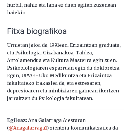
hurbil, nahiz eta lana ez duen egiten zuzenean
haiekin.
Fitxa biografikoa
Urnietan jaioa da, 1991ean. Erizaintzan graduatu,
eta Psikologia: Gizabanakoa, Taldea,
Antolamendua eta Kultura Masterra egin zuen.
Psikobiologiaren esparruan egin du doktoretza.
Egun, UPV/EHUko Medikuntza eta Erizaintza
fakultateko irakaslea da, eta estresaren,
depresioaren eta minbiziaren gainean ikertzen
jarraitzen du Psikologia fakultatean.
Egileaz:
Ana Galarraga Aiestaran
(
@Anagalarraga1
) zientzia-komunikatzailea da