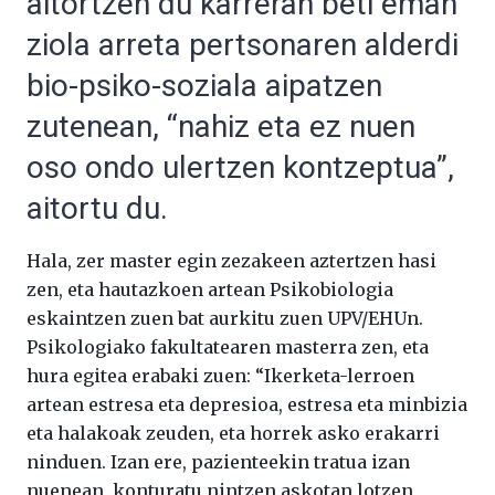
aitortzen du karreran beti eman
ziola arreta pertsonaren alderdi
bio-psiko-soziala aipatzen
zutenean, “nahiz eta ez nuen
oso ondo ulertzen kontzeptua”,
aitortu du.
Hala, zer master egin zezakeen aztertzen hasi
zen, eta hautazkoen artean Psikobiologia
eskaintzen zuen bat aurkitu zuen UPV/EHUn.
Psikologiako fakultatearen masterra zen, eta
hura egitea erabaki zuen: “Ikerketa-lerroen
artean estresa eta depresioa, estresa eta minbizia
eta halakoak zeuden, eta horrek asko erakarri
ninduen. Izan ere, pazienteekin tratua izan
nuenean, konturatu nintzen askotan lotzen