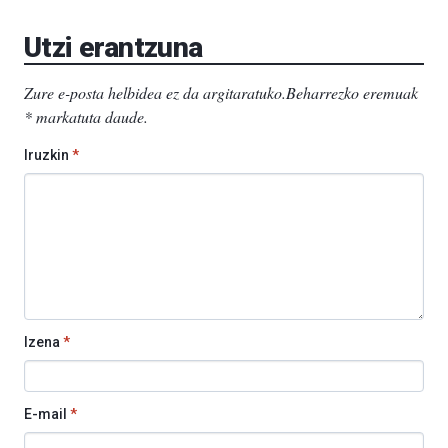
EHU…
Utzi erantzuna
Zure e-posta helbidea ez da argitaratuko.
Beharrezko eremuak
*
markatuta daude
.
Iruzkin
*
Izena
*
E-mail
*