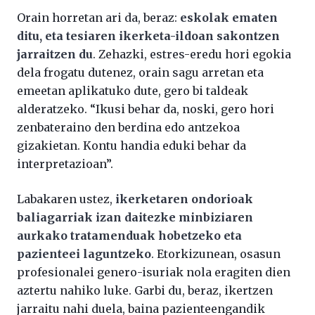
Orain horretan ari da, beraz:
eskolak ematen
ditu, eta tesiaren ikerketa-ildoan sakontzen
jarraitzen du
. Zehazki, estres-eredu hori egokia
dela frogatu dutenez, orain sagu arretan eta
emeetan aplikatuko dute, gero bi taldeak
alderatzeko. “Ikusi behar da, noski, gero hori
zenbateraino den berdina edo antzekoa
gizakietan. Kontu handia eduki behar da
interpretazioan”.
Labakaren ustez,
ikerketaren ondorioak
baliagarriak izan daitezke minbiziaren
aurkako tratamenduak hobetzeko eta
pazienteei laguntzeko
. Etorkizunean, osasun
profesionalei genero-isuriak nola eragiten dien
aztertu nahiko luke. Garbi du, beraz, ikertzen
jarraitu nahi duela, baina pazienteengandik