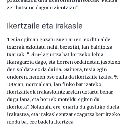
prozesatzen ditu neurotransmisoreak
. Pentsa
zer hutsune dagoen zientzian”.
Ikertzaile eta irakasle
Tesia egitean gozatu zuen arren, ez ditu alde
txarrak ezkutatu nahi, bereziki, lan-baldintza
txarrak: “Diru-laguntza bat lortzeko lehia
ikaragarria dago, eta horren ordainetan jasotzen
den soldata ez da duina. Gainera, tesia egin
ondoren, hemen oso zaila da ikertzaile izatea %
100ean; normalean, lan finko bat izateko,
ikertzaileok irakaskuntzarekin uztartu behar
dugu lana, eta horrek moteldu egiten du
ikerketa”. Nolanahi ere, onartu du gustuko duela
irakastea, eta irakasleentzat ezagutza berritzeko
modu bat ere badela ikertzea.