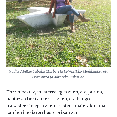
Irudia: Ainitze Labaka Etxeberria UPV/EHUko Medikuntza eta
Erizaintza fakultateko irakaslea.
Horrenbestez, masterra egin zuen, eta, jakina,
hautazko hori aukeratu zuen, eta hango
irakasleekin egin zuen master-amaierako lana.
Lan hori tesiaren hasiera izan zen.