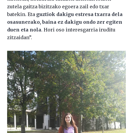
zutela gaitza bizitzako egoera zail edo txar
batekin. Eta
guztiok dakigu estresa txarra dela
osasunerako, baina ez dakigu ondo zer egiten
duen eta nola
. Hori oso interesgarria iruditu
zitzaidan”.