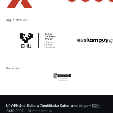
Argitaratzailea:
Kultura
Euskampus
Zientifikoko
Fundazioa
Katedra
Babeslea:
Eusko
Jaurlaritza
-
Lehendakaritza
UPV
/
EHU
ren
Kultura Zientifikoko Katedra
ren bloga
—
ISSN
2445-3897
—
Bilbon editatua