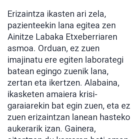
Erizaintza ikasten ari zela,
pazienteekin lana egitea zen
Ainitze Labaka Etxeberriaren
asmoa. Orduan, ez zuen
imajinatu ere egiten laborategi
batean egingo zuenik lana,
zertan eta ikertzen. Alabaina,
ikasketen amaiera krisi-
garaiarekin bat egin zuen, eta ez
zuen erizaintzan lanean hasteko
aukerarik izan. Gainera,