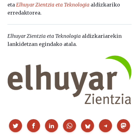
eta
Elhuyar Zientzia eta Teknologia
aldizkariko
erredaktorea.
Elhuyar Zientzia eta Teknologia
aldizkariarekin
lankidetzan egindako atala.
Partekatu