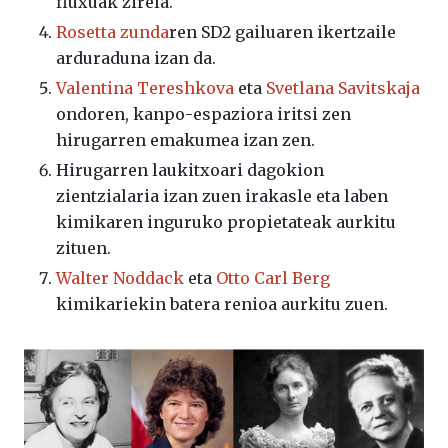
fluxuak zirela.
Rosetta zunda
ren SD2 gailuaren ikertzaile
arduraduna izan da.
Valentina Tereshkova
eta
Svetlana Savitskaja
ondoren, kanpo-espaziora iritsi zen
hirugarren emakumea izan zen.
Hirugarren laukitxoari dagokion
zientzialaria izan zuen irakasle eta laben
kimikaren inguruko propietateak aurkitu
zituen.
Walter Noddack
eta
Otto Carl Berg
kimikariekin batera renioa aurkitu zuen.