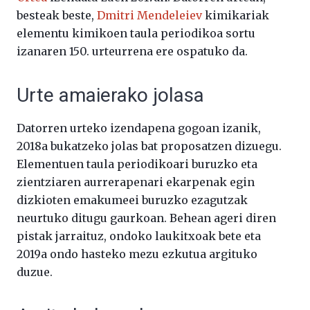
besteak beste,
Dmitri Mendeleiev
kimikariak
elementu kimikoen taula periodikoa sortu
izanaren 150. urteurrena ere ospatuko da.
Urte amaierako jolasa
Datorren urteko izendapena gogoan izanik,
2018a bukatzeko jolas bat proposatzen dizuegu.
Elementuen taula periodikoari buruzko eta
zientziaren aurrerapenari ekarpenak egin
dizkioten emakumeei buruzko ezagutzak
neurtuko ditugu gaurkoan. Behean ageri diren
pistak jarraituz, ondoko laukitxoak bete eta
2019a ondo hasteko mezu ezkutua argituko
duzue.