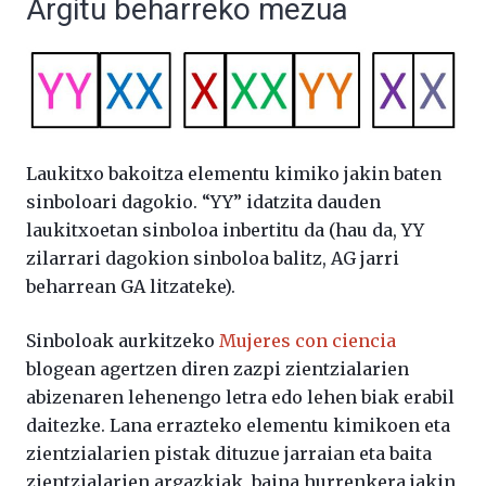
Argitu beharreko mezua
Laukitxo bakoitza elementu kimiko jakin baten
sinboloari dagokio. “YY” idatzita dauden
laukitxoetan sinboloa inbertitu da (hau da, YY
zilarrari dagokion sinboloa balitz, AG jarri
beharrean GA litzateke).
Sinboloak aurkitzeko
Mujeres con ciencia
blogean agertzen diren zazpi zientzialarien
abizenaren lehenengo letra edo lehen biak erabil
daitezke. Lana errazteko elementu kimikoen eta
zientzialarien pistak dituzue jarraian eta baita
zientzialarien argazkiak, baina hurrenkera jakin