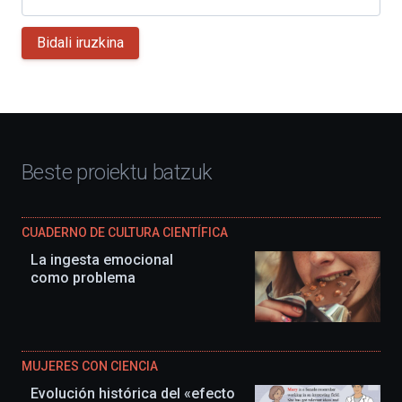
Bidali iruzkina
Beste proiektu batzuk
CUADERNO DE CULTURA CIENTÍFICA
La ingesta emocional
como problema
MUJERES CON CIENCIA
Evolución histórica del «efecto