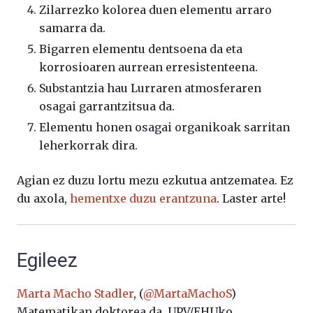
Zilarrezko kolorea duen elementu arraro
samarra da.
Bigarren elementu dentsoena da eta
korrosioaren aurrean erresistenteena.
Substantzia hau Lurraren atmosferaren
osagai garrantzitsua da.
Elementu honen osagai organikoak sarritan
leherkorrak dira.
Agian ez duzu lortu mezu ezkutua antzematea. Ez
du axola,
hementxe duzu erantzuna
. Laster arte!
Egileez
Marta Macho Stadler
, (
@MartaMachoS
)
Matematikan doktorea da, UPV/EHUko