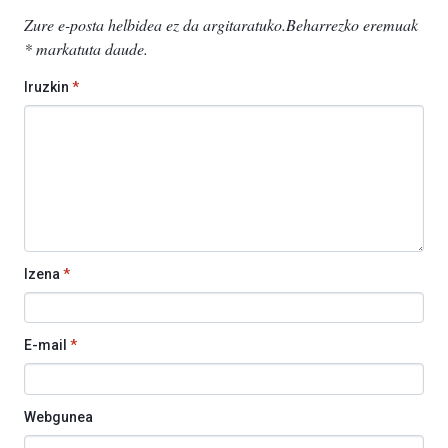
Zure e-posta helbidea ez da argitaratuko.
Beharrezko eremuak
*
markatuta daude
.
Iruzkin
*
Izena
*
E-mail
*
Webgunea