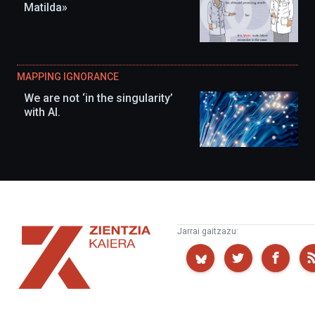
Matilda»
MAPPING IGNORANCE
We are not ‘in the singularity’
with AI.
Zientzia
Jarrai gaitzazu:
Kaiera