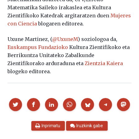
Matematika Saileko irakaslea eta Kultura
Zientifikoko Katedrak argitaratzen duen
Mujeres
con Ciencia
blogaren editorea.
Uxune Martinez, (
@UxuneM
) soziologoa da,
Euskampus Fundazioko
Kultura Zientifikoko eta
Berrikuntza Unitateko Zabalkunde
Zientifikorako arduraduna eta
Zientzia Kaiera
blogeko editorea.
Partekatu
Inprimatu
Iruzkinik gabe