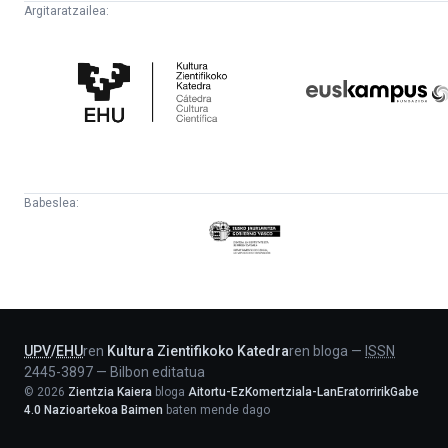
Argitaratzailea:
Kultura
Euskampus
Zientifikoko
Fundazioa
Katedra
Babeslea:
Eusko
Jaurlaritza
-
Lehendakaritza
UPV
/
EHU
ren
Kultura Zientifikoko Katedra
ren bloga
—
ISSN
2445-3897
—
Bilbon editatua
©
2026
Zientzia Kaiera
bloga
Aitortu-EzKomertziala-LanEratorririkGabe
4.0 Nazioartekoa Baimen
baten mende dago