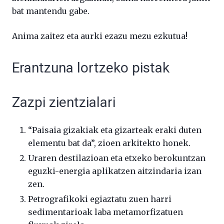
bat mantendu gabe.
Anima zaitez eta aurki ezazu mezu ezkutua!
Erantzuna lortzeko pistak
Zazpi zientzialari
“Paisaia gizakiak eta gizarteak eraki duten
elementu bat da”, zioen arkitekto honek.
Uraren destilazioan eta etxeko berokuntzan
eguzki-energia aplikatzen aitzindaria izan
zen.
Petrografikoki egiaztatu zuen harri
sedimentarioak laba metamorfizatuen