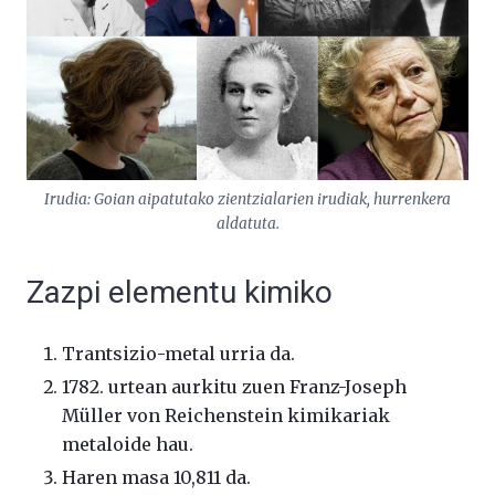
Irudia: Goian aipatutako zientzialarien irudiak, hurrenkera
aldatuta.
Zazpi elementu kimiko
Trantsizio-metal urria da.
1782. urtean aurkitu zuen Franz-Joseph
Müller von Reichenstein kimikariak
metaloide hau.
Haren masa 10,811 da.