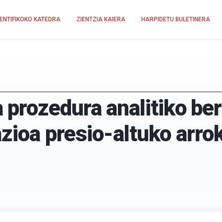
IENTIFIKOKO KATEDRA
ZIENTZIA KAIERA
HARPIDETU BULETINERA
prozedura analitiko be
kazioa presio-altuko arr