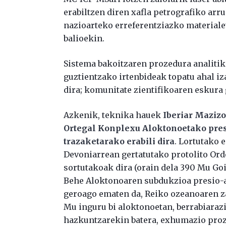
erabiltzen diren xafla petrografiko arr
nazioarteko erreferentziazko materiale
balioekin.
Sistema bakoitzaren prozedura analitik
guztientzako irtenbideak topatu ahal iz
dira; komunitate zientifikoaren eskura 
Azkenik, teknika hauek
Iberiar Maziz
Ortegal Konplexu Aloktonoetako pres
trazaketarako erabili dira
. Lortutako 
Devoniarrean gertatutako protolito Or
sortutakoak dira (orain dela 390 Mu Go
Behe Aloktonoaren subdukzioa presio-a
geroago ematen da, Reiko ozeanoaren zab
Mu inguru bi aloktonoetan, berrabiarazit
hazkuntzarekin batera, exhumazio proze