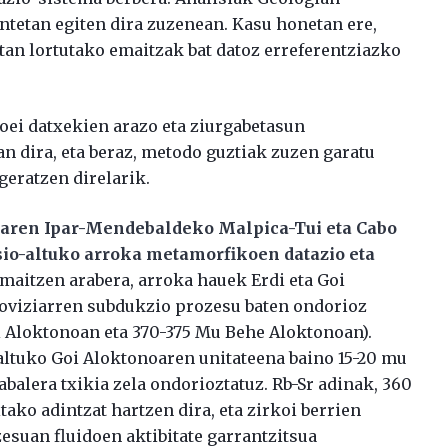
untetan egiten dira zuzenean. Kasu honetan ere,
tan lortutako emaitzak bat datoz erreferentziazko
oei datxekien arazo eta ziurgabetasun
an dira, eta beraz, metodo guztiak zuzen garatu
geratzen direlarik.
oaren Ipar-Mendebaldeko Malpica-Tui eta Cabo
io-altuko arroka metamorfikoen datazio eta
emaitzen arabera, arroka hauek Erdi eta Goi
doviziarren subdukzio prozesu baten ondorioz
i Aloktonoan eta 370-375 Mu Behe Aloktonoan).
ltuko Goi Aloktonoaren unitateena baino 15-20 mu
alera txikia zela ondorioztatuz. Rb-Sr adinak, 360
ako adintzat hartzen dira, eta zirkoi berrien
suan fluidoen aktibitate garrantzitsua