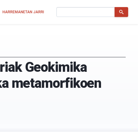
Bilatu
HARREMANETAN JARRI
rriak Geokimika
oka metamorfikoen