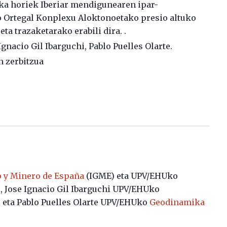
ka horiek Iberiar mendigunearen ipar-
 Ortegal Konplexu Aloktonoetako presio altuko
a trazaketarako erabili dira. .
Ignacio Gil Ibarguchi, Pablo Puelles Olarte.
n zerbitzua
o y Minero de España
(IGME) eta UPV/EHUko
l, Jose Ignacio Gil Ibarguchi UPV/EHUko
l eta Pablo Puelles Olarte UPV/EHUko
Geodinamika