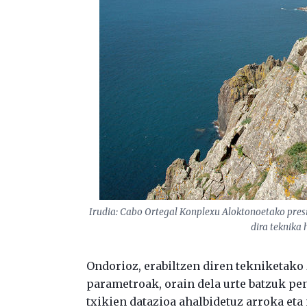
Irudia: Cabo Ortegal Konplexu Aloktonoetako pres
dira teknika 
Ondorioz, erabiltzen diren tekniketako
parametroak, orain dela urte batzuk pe
txikien datazioa ahalbidetuz arroka eta