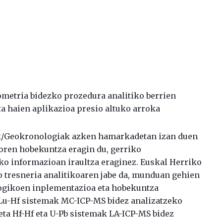
metria bidezko prozedura analitiko berrien
 haien aplikazioa presio altuko arroka
k/Geokronologiak azken hamarkadetan izan duen
koren hobekuntza eragin du, gerriko
o informazioan iraultza eraginez. Euskal Herriko
o tresneria analitikoaren jabe da, munduan gehien
ogikoen inplementazioa eta hobekuntza
a Lu-Hf sistemak MC-ICP-MS bidez analizatzeko
 eta Hf-Hf eta U-Pb sistemak LA-ICP-MS bidez