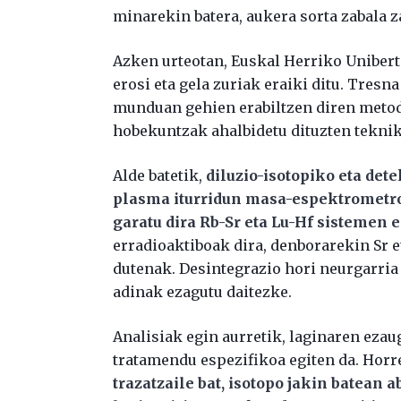
minarekin batera, aukera sorta zabala z
Azken urteotan, Euskal Herriko Unibert
erosi eta gela zuriak eraiki ditu. Tre
munduan gehien erabiltzen diren meto
hobekuntzak ahalbidetu dituzten teknik
Alde batetik,
diluzio-isotopiko eta det
plasma iturridun masa-espektrometr
garatu dira Rb-Sr eta Lu-Hf sistemen 
erradioaktiboak dira, denborarekin Sr e
dutenak. Desintegrazio hori neurgarria
adinak ezagutu daitezke.
Analisiak egin aurretik, laginaren ezau
tratamendu espezifikoa egiten da. Horre
trazatzaile bat, isotopo jakin batean 