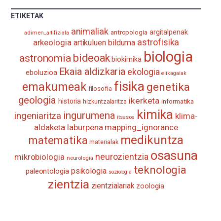
Bizkaia
Aretoa-
ETIKETAK
EHU…
animaliak
antropologia
argitalpenak
adimen_artifiziala
astrofisika
arkeologia
artikuluen bilduma
biologia
astronomia
bideoak
biokimika
Ekaia aldizkaria
ekologia
eboluzioa
elikagaiak
fisika
emakumeak
genetika
filosofia
geologia
ikerketa
historia
informatika
hizkuntzalaritza
kimika
ingurumena
ingeniaritza
klima-
itsasoa
aldaketa
laburpena
mapping_ignorance
medikuntza
matematika
materialak
osasuna
neurozientzia
mikrobiologia
neurologia
teknologia
psikologia
paleontologia
soziologia
zientzia
zientzialariak
zoologia