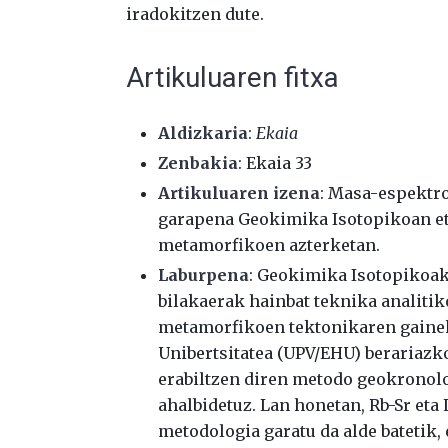
iradokitzen dute.
Artikuluaren fitxa
Aldizkaria
:
Ekaia
Zenbakia
: Ekaia 33
Artikuluaren izena
: Masa-espektro
garapena Geokimika Isotopikoan eta
metamorfikoen azterketan.
Laburpena
: Geokimika Isotopikoa
bilakaerak hainbat teknika analiti
metamorfikoen tektonikaren gainek
Unibertsitatea (UPV/EHU) berariazk
erabiltzen diren metodo geokronol
ahalbidetuz. Lan honetan, Rb-Sr et
metodologia garatu da alde batetik,