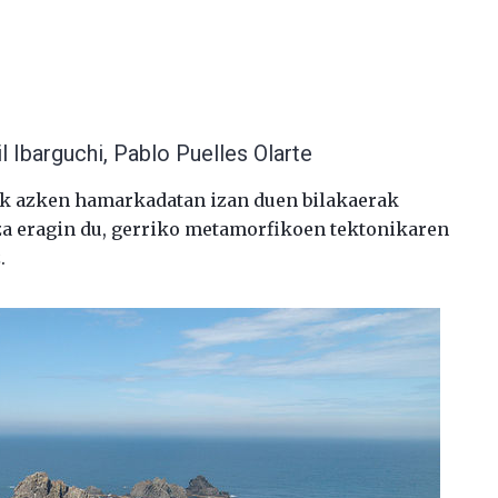
l Ibarguchi, Pablo Puelles Olarte
k azken hamarkadatan izan duen bilakaerak
za eragin du, gerriko metamorfikoen tektonikaren
.