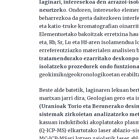
laginari, interesekoa den arrazoi-iso
neurtzek
o. Ondoren, intereseko eleme
beharrezkoa da gerta daitezkeen interf
eta katio-truke kromatografian oinarrit
Elementuetako bakoitzak erretxina hau
eta, Rb, Sr, Lu eta Hf-aren isolamendua
erreferentziazko materialen analisien b
tratamendurako ezarritako deskonpos
isolatzeko prozedurek ondo funtziona
geokimiko/geokronologikoetan erabiltze
Beste alde batetik, laginaren lekuan ber
martxan jarri dira, Geologian gero eta 
(Uranioak Torio eta Berunerako desint
sistemak zirkoietan analizatzeko met
kasuan induktiboki akoplatutako plas
(Q-ICP-MS) elkartutako laser ablazio-si
MC-ICP-MSari lotzen zaiolarik laser ab