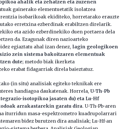
topikoa ahalik eta zehatzen eta zuzenen
ntuak gainerako elementuetatik isolatzea
erentzia isobarikoak ekiditeko, horretarako erauzte
utako erretxina ezberdinak erabiltzen direlarik.
ekiko eta azido ezberdinekiko duen portaera dela
 lortzen da. Ezagunak diren nazioarteko
idez egiaztatu ahal izan denez,
lagin geologikoen
izio zein sistema bakoitzaren elementuak
tzen dute
; metodo biak ikerketa
ko erabat fidagarriak direla baieztatuz.
tako (in situ) analisiak egiteko teknikak ere
interes handiagoa daukatenak. Horrela,
U-Th-Pb
egrazio-isotopikoa jasaten du) eta Lu-Hf
odoak arrakastarekin garatu dira
. U-Th-Pb-aren
ma iturridun masa-espektrometro kuadrupolarrari
stemaren bidez burutzen dira analisiak; Lu-Hf-an
lazio-sistema berbera. Analisiak Geologian