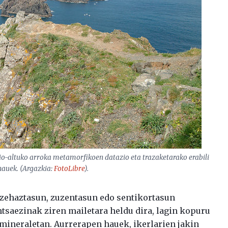
io-altuko arroka metamorfikoen datazio eta trazaketarako erabili
hauek. (Argazkia:
FotoLibre
).
 zehaztasun, zuzentasun edo sentikortasun
ntsaezinak ziren mailetara heldu dira, lagin kopuru
 mineraletan. Aurrerapen hauek, ikerlarien jakin