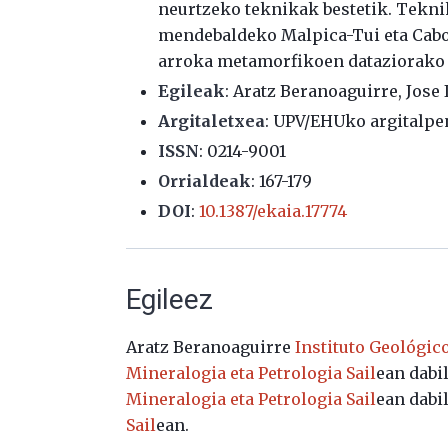
neurtzeko teknikak bestetik. Tekni
mendebaldeko Malpica-Tui eta Cabo
arroka metamorfikoen dataziorako et
Egileak
: Aratz Beranoaguirre, Jose 
Argitaletxea
: UPV/EHUko argitalpe
ISSN
: 0214-9001
Orrialdeak
: 167-179
DOI
:
10.1387/ekaia.17774
Egileez
Aratz Beranoaguirre
Instituto Geológic
Mineralogia eta Petrologia Sail
ean dabi
Mineralogia eta Petrologia Sail
ean dabi
Sail
ean.