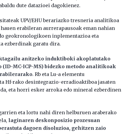
abaldu dute datazioei dagokienez.
sitateak UPV/EHU berariazko tresneria analitikoa
sna hauen erabileran aurrerapausoak eman nahian
do geokronologikoen inplementazioa eta
a ezberdinak garatu dira.
ektagailu anitzeko induktiboki akoplatutako
o (ID-MC-ICP-MS) bidezko metodo analitikoak
erabilerarako
. Rb eta Lu-a elementu
ta Hf-rako desintegrazio-erradioaktiboa jasaten
 da, eta horri esker arroka edo mineral ezberdinen
garrien eta lortu nahi diren helburuen araberako
la,
laginaren deskonposizio prozesuan
aberastuta dagoen disoluzioa, gehitzen zaio