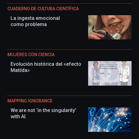
CUADERNO DE CULTURA CIENTÍFICA
La ingesta emocional
como problema
MUJERES CON CIENCIA
Evolución histórica del «efecto
Matilda»
MAPPING IGNORANCE
We are not ‘in the singularity’
with AI.