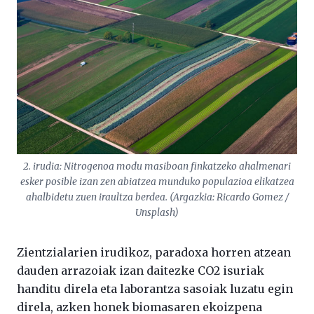
2. irudia: Nitrogenoa modu masiboan finkatzeko ahalmenari
esker posible izan zen abiatzea munduko populazioa elikatzea
ahalbidetu zuen iraultza berdea. (Argazkia: Ricardo Gomez /
Unsplash)
Zientzialarien irudikoz, paradoxa horren atzean
dauden arrazoiak izan daitezke CO2 isuriak
handitu direla eta laborantza sasoiak luzatu egin
direla, azken honek biomasaren ekoizpena