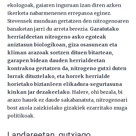
ekologoak, gaiaren inguruan izan diren azken
ikerketa nabarmenenen errepasoa eginez.
Stevensek munduan gertatzen den nitrogenoaren
banaketan jarri du arreta berezia.
Garatutako
herrialdeetan nitrogeno asko egoteak
aniztasun biologikoan, giza osasunean eta
kliman arazoak sortzen dituen bitartean,
garapen bidean dauden herrialdeetan
kontrakoa gertatzen da, nitrogeno gutxi duten
lurrak dituztelako, eta horrek herrialde
horietako biztanleen elikadura-segurtasuna
kinkan jar dezakeelako
. Halere, ohi bezala, bi
arazo hauek ez daude sakabanatuta, nitrogenoari
bost axola zaizkiolako gizakiek ezarritako muga
politikoak.
Landareetan, gutxiago