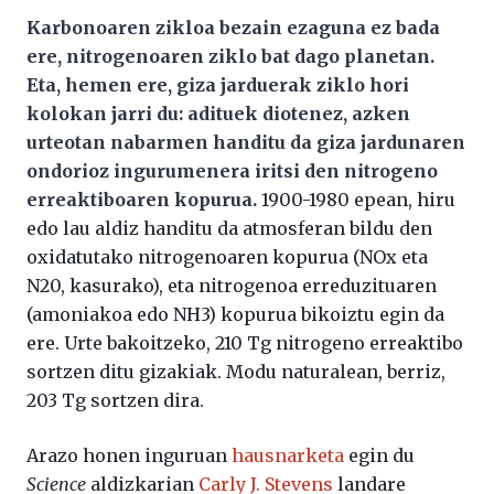
Karbonoaren zikloa bezain ezaguna ez bada
ere, nitrogenoaren ziklo bat dago planetan.
Eta, hemen ere, giza jarduerak ziklo hori
kolokan jarri du: adituek diotenez, azken
urteotan nabarmen handitu da giza jardunaren
ondorioz ingurumenera iritsi den nitrogeno
erreaktiboaren kopurua.
1900-1980 epean, hiru
edo lau aldiz handitu da atmosferan bildu den
oxidatutako nitrogenoaren kopurua (NOx eta
N20, kasurako), eta nitrogenoa erreduzituaren
(amoniakoa edo NH3) kopurua bikoiztu egin da
ere. Urte bakoitzeko, 210 Tg nitrogeno erreaktibo
sortzen ditu gizakiak. Modu naturalean, berriz,
203 Tg sortzen dira.
Arazo honen inguruan
hausnarketa
egin du
Science
aldizkarian
Carly J. Stevens
landare