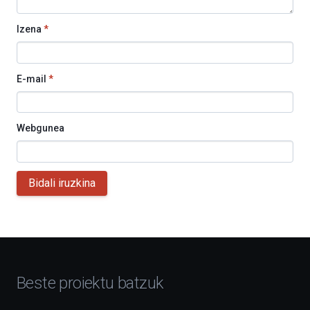
Izena
*
E-mail
*
Webgunea
Bidali iruzkina
Beste proiektu batzuk