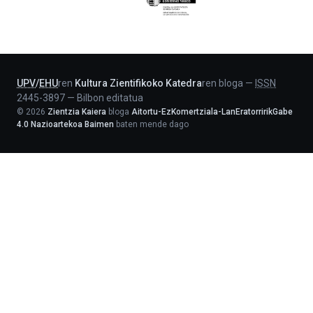
Jaurlaritza
-
Lehendakaritza
UPV
/
EHU
ren
Kultura Zientifikoko Katedra
ren bloga
—
ISSN
2445-3897
—
Bilbon editatua
©
2026
Zientzia Kaiera
bloga
Aitortu-EzKomertziala-LanEratorririkGabe
4.0 Nazioartekoa Baimen
baten mende dago