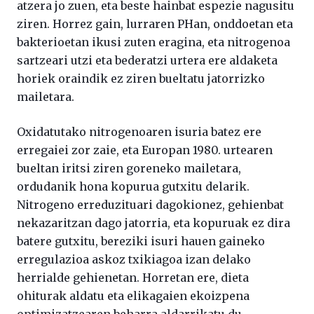
atzera jo zuen, eta beste hainbat espezie nagusitu
ziren. Horrez gain, lurraren PHan, onddoetan eta
bakterioetan ikusi zuten eragina, eta nitrogenoa
sartzeari utzi eta bederatzi urtera ere aldaketa
horiek oraindik ez ziren bueltatu jatorrizko
mailetara.
Oxidatutako nitrogenoaren isuria batez ere
erregaiei zor zaie, eta Europan 1980. urtearen
bueltan iritsi ziren goreneko mailetara,
ordudanik hona kopurua gutxitu delarik.
Nitrogeno erreduzituari dagokionez, gehienbat
nekazaritzan dago jatorria, eta kopuruak ez dira
batere gutxitu, bereziki isuri hauen gaineko
erregulazioa askoz txikiagoa izan delako
herrialde gehienetan. Horretan ere, dieta
ohiturak aldatu eta elikagaien ekoizpena
optimizatzearen beharra aldarrikatu du