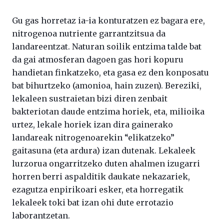
Gu gas horretaz ia-ia konturatzen ez bagara ere,
nitrogenoa nutriente garrantzitsua da
landareentzat. Naturan soilik entzima talde bat
da gai atmosferan dagoen gas hori kopuru
handietan finkatzeko, eta gasa ez den konposatu
bat bihurtzeko (amonioa, hain zuzen). Bereziki,
lekaleen sustraietan bizi diren zenbait
bakteriotan daude entzima horiek, eta, milioika
urtez, lekale horiek izan dira gainerako
landareak nitrogenoarekin “elikatzeko”
gaitasuna (eta ardura) izan dutenak. Lekaleek
lurzorua ongarritzeko duten ahalmen izugarri
horren berri aspalditik daukate nekazariek,
ezagutza enpirikoari esker, eta horregatik
lekaleek toki bat izan ohi dute errotazio
laborantzetan.