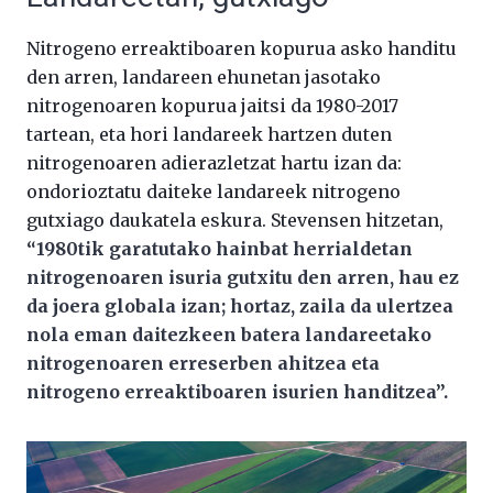
Nitrogeno erreaktiboaren kopurua asko handitu
den arren, landareen ehunetan jasotako
nitrogenoaren kopurua jaitsi da 1980-2017
tartean, eta hori landareek hartzen duten
nitrogenoaren adierazletzat hartu izan da:
ondorioztatu daiteke landareek nitrogeno
gutxiago daukatela eskura. Stevensen hitzetan,
“1980tik garatutako hainbat herrialdetan
nitrogenoaren isuria gutxitu den arren, hau ez
da joera globala izan; hortaz, zaila da ulertzea
nola eman daitezkeen batera landareetako
nitrogenoaren erreserben ahitzea eta
nitrogeno erreaktiboaren isurien handitzea”.