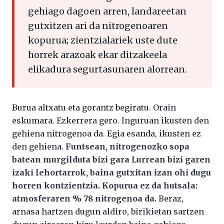
gehiago dagoen arren, landareetan
gutxitzen ari da nitrogenoaren
kopurua; zientzialariek uste dute
horrek arazoak ekar ditzakeela
elikadura segurtasunaren alorrean.
Burua altxatu eta gorantz begiratu. Orain
eskumara. Ezkerrera gero. Inguruan ikusten den
gehiena nitrogenoa da. Egia esanda, ikusten ez
den gehiena.
Funtsean, nitrogenozko sopa
batean murgilduta bizi gara Lurrean bizi garen
izaki lehortarrok, baina gutxitan izan ohi dugu
horren kontzientzia. Kopurua ez da hutsala:
atmosferaren % 78 nitrogenoa da.
Beraz,
arnasa hartzen dugun aldiro, birikietan sartzen