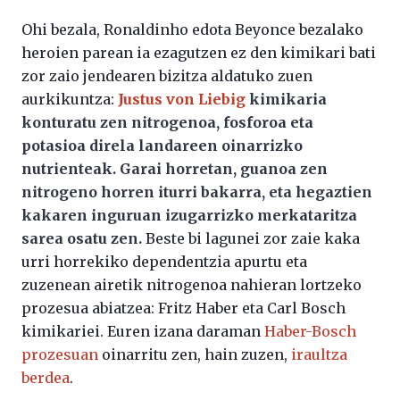
Ohi bezala, Ronaldinho edota Beyonce bezalako
heroien parean ia ezagutzen ez den kimikari bati
zor zaio jendearen bizitza aldatuko zuen
aurkikuntza:
Justus von Liebig
kimikaria
konturatu zen nitrogenoa, fosforoa eta
potasioa direla landareen oinarrizko
nutrienteak. Garai horretan, guanoa zen
nitrogeno horren iturri bakarra, eta hegaztien
kakaren inguruan izugarrizko merkataritza
sarea osatu zen.
Beste bi lagunei zor zaie kaka
urri horrekiko dependentzia apurtu eta
zuzenean airetik nitrogenoa nahieran lortzeko
prozesua abiatzea: Fritz Haber eta Carl Bosch
kimikariei. Euren izana daraman
Haber-Bosch
prozesuan
oinarritu zen, hain zuzen,
iraultza
berdea
.