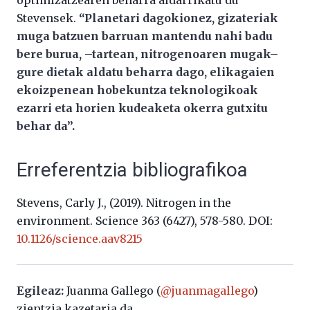
Stevensek.
“Planetari dagokionez, gizateriak
muga batzuen barruan mantendu nahi badu
bere burua, –tartean, nitrogenoaren mugak–
gure dietak aldatu beharra dago, elikagaien
ekoizpenean hobekuntza teknologikoak
ezarri eta horien kudeaketa okerra gutxitu
behar da”.
Erreferentzia bibliografikoa
Stevens, Carly J., (2019). Nitrogen in the
environment. Science 363 (6427), 578-580. DOI:
10.1126/science.aav8215
Egileaz:
Juanma Gallego (
@juanmagallego
)
zientzia kazetaria da.