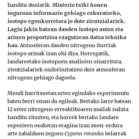
handitu duelarik.
Misterio txiki honen
inguruan informazio gehiago eskuratzeko,
isotopo egonkorretara jo dute zientzialariek.
Lagin jakin batean dauden isotopo astun eta
arinen proportzioa ezagutzean datza teknika
hau.
Atmosferan dauden nitrogeno iturriak
isotopo arinak izan ohi dira. Horregatik,
landareetako isotopoen analisien oinarrituta,
zientzialariek ondorioztatzen dute atmosferan
nitrogeno gehiago dagoela.
Mendi harritsuetan urtez egindako esperimentu
baten berri eman du egileak. Bertako larre batean
12 urtez nitrogeno erreaktiboaren mailak nahita
handitu zituzten, eta horrek bertako landare
espezieen osaketan eragina izan zuen: ordura
arte zabalduen zegoen
Cyperus rotundus
belarrak