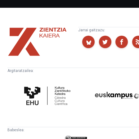
Zientzia
Jarrai gaitzazu:
Kaiera
Argitaratzailea:
Kultura
Euskampus
Zientifikoko
Fundazioa
Katedra
Babeslea:
Eusko