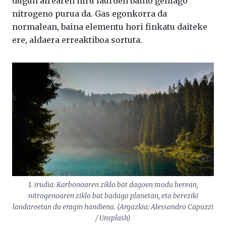
dugun airearen hiru laurden baino gehiago
nitrogeno purua da. Gas egonkorra da
normalean, baina elementu hori finkatu daiteke
ere, aldaera erreaktiboa sortuta.
1. irudia: Karbonoaren ziklo bat dagoen modu berean,
nitrogenoaren ziklo bat badago planetan, eta bereziki
landareetan du eragin handiena. (Argazkia: Alessandro Capuzzi
/ Unsplash)