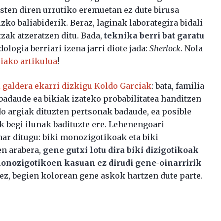
ten diren urrutiko eremuetan ez dute birusa
zko baliabiderik. Beraz, laginak laborategira bidali
zak atzeratzen ditu. Bada,
teknika berri bat garatu
dologia berriari izena jarri diote jada:
Sherlock
. Nola
riako artikulua
!
 galdera ekarri dizkigu Koldo Garciak
: bata, familia
adaude ea bikiak izateko probabilitatea handitzen
edo argiak dituzten pertsonak badaude, ea posible
k begi ilunak badituzte ere. Lehenengoari
ar ditugu: biki monozigotikoak eta biki
en arabera,
gene gutxi lotu dira biki dizigotikoak
 monozigotikoen kasuan ez dirudi gene-oinarririk
ez, begien kolorean gene askok hartzen dute parte.