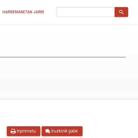
Bilatu
HARREMANETAN JARRI
Inprimatu
Iruzkinik gabe