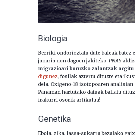
Biologia
Berriki ondorioztatu dute baleak batez 
janaria non dagoen jakiteko.
PNAS
aldi
migrazioari buruzko zalantzak argitu 
digunez
, fosilak aztertu dituzte eta ik
dela. Oxigeno-18 isotopoaren analisian o
Panaman hartutako datuak baliatu dituz
irakurri osorik artikulua!
Genetika
Ebola, zika, lassa-sukarra bezalako gai