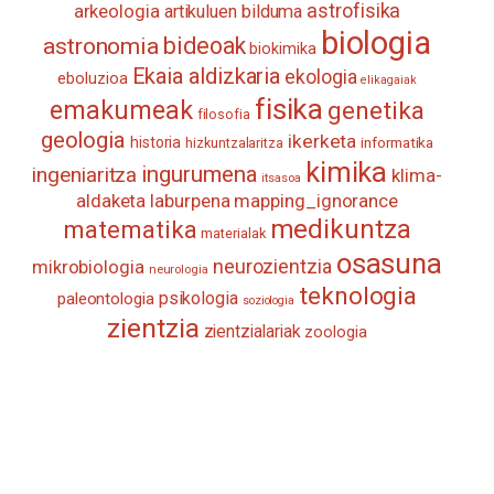
astrofisika
arkeologia
artikuluen bilduma
biologia
astronomia
bideoak
biokimika
Ekaia aldizkaria
ekologia
eboluzioa
elikagaiak
fisika
emakumeak
genetika
filosofia
geologia
ikerketa
historia
informatika
hizkuntzalaritza
kimika
ingurumena
ingeniaritza
klima-
itsasoa
aldaketa
laburpena
mapping_ignorance
medikuntza
matematika
materialak
osasuna
neurozientzia
mikrobiologia
neurologia
teknologia
psikologia
paleontologia
soziologia
zientzia
zientzialariak
zoologia