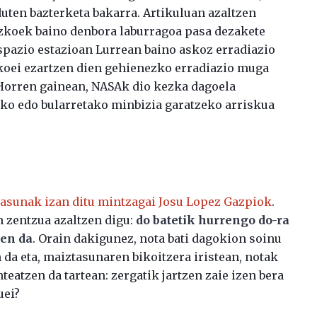
ten bazterketa bakarra. Artikuluan azaltzen
koek baino denbora laburragoa pasa dezakete
espazio estazioan Lurrean baino askoz erradiazio
oei ezartzen dien gehienezko erradiazio muga
Horren gainean, NASAk dio kezka dagoela
ko edo bularretako minbizia garatzeko arriskua
tasunak izan ditu mintzagai Josu Lopez Gazpiok
.
 zentzua azaltzen digu:
do batetik hurrengo do-ra
ten da
. Orain dakigunez, nota bati dagokion soinu
 da eta, maiztasunaren bikoitzera iristean, notak
nteatzen da tartean: zergatik jartzen zaie izen bera
uei?