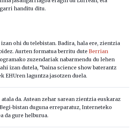
lima jasangarriagoa eragin du Lurrean, eta
garri handitu ditu.
an ohi du telebistan. Badira, hala ere, zientzia
ibidez. Aurten formatua berritu dute
Berrian
 programako zuzendariak nabarmendu du lehen
ahi izan dutela, “baina science show baterantz
ek EHUren laguntza jasotzen duela.
atala da. Astean zehar sarean zientzia euskaraz
. Begi-bistan duguna erreparatuz, Interneteko
ea da gure helburua.