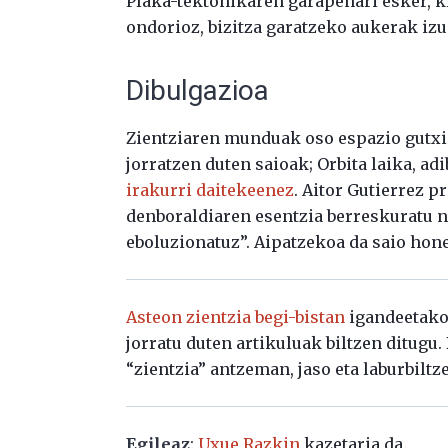
Plaka-tektonikaren garapenari esker, k
ondorioz, bizitza garatzeko aukerak izu
Dibulgazioa
Zientziaren munduak oso espazio gutxi iz
jorratzen duten saioak; Orbita laika, ad
irakurri daitekeenez
. Aitor Gutierrez
denboraldiaren esentzia berreskuratu n
eboluzionatuz”. Aipatzekoa da saio hon
Asteon zientzia begi-bistan
igandeetako 
jorratu duten artikuluak biltzen ditugu
“zientzia” antzeman, jaso eta laburbiltz
Egileaz
:
Uxue Razkin
kazetaria da.