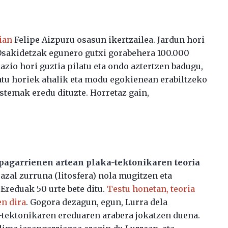
ian
Felipe Aizpuru osasun ikertzailea. Jardun hori
“Osakidetzak egunero gutxi gorabehera 100.000
zio hori guztia pilatu eta ondo aztertzen badugu,
Datu horiek ahalik eta modu egokienean erabiltzeko
stemak eredu dituzte. Horretaz gain,
pagarrienen artean plaka-tektonikaren teoria
azal zurruna (litosfera) nola mugitzen eta
 Ereduak 50 urte bete ditu.
Testu honetan, teoria
en dira
. Gogora dezagun, egun, Lurra dela
-tektonikaren ereduaren arabera jokatzen duena.