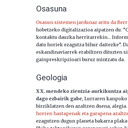
Osasuna
Osasun sistemen jardunaz aritu da Berr
hobetzeko digitalizazioa aipatzen du: 
kontaktu dauzka herritarrekin… Informa
datu horiek ezagutza bihur daitezke”. 
eskandinaviarrek erabiltzen dituzten si
gainpreskripzioari buruz mintzatu da.
Geologia
XX. mendeko zientzia-aurkikuntza ai
dago ezbairik gabe
, Lurraren kanpoko 
birziklatzen den azaltzen duena, alegia.
horren hastapenak eta garapena azaltz
ezagutzen dugun planeta bakarra plaka