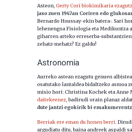
Asteon,
Gerty Cori biokimikaria ezagut
jaso zuen 1947an Coriren edo glukosa
Bernardo Houssay-ekin batera-. Sari ho
lehenengoa Fisiologia eta Medikuntza al
giharren arteko erreserba-substantzien 
zehatz-mehatz? Ez galdu!
Astronomia
Aurreko astean ezagutu genuen albistea
osatutako lantaldea bidaltzeko asmoa 
misio hori: Christina Kochek eta Anne
daitekeenez
, badirudi orain planaz alda
dute jantzi egokirik bi emakumerentz
Berriak ere eman du honen berri.
Dirudi
argudiatu ditu, baina andreek aspaldi sa