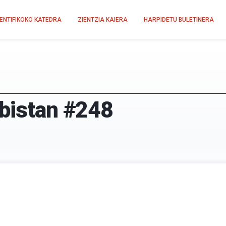
IENTIFIKOKO KATEDRA
ZIENTZIA KAIERA
HARPIDETU BULETINERA
-bistan #248