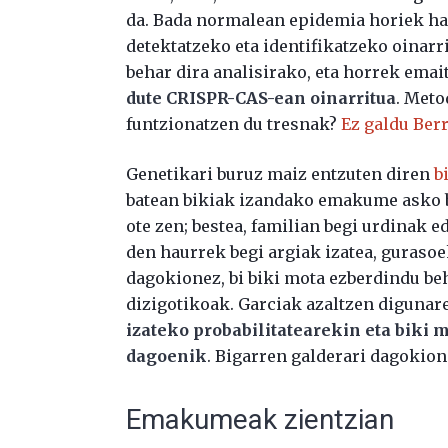
da. Bada normalean epidemia horiek has
detektatzeko eta identifikatzeko oinarri
behar dira analisirako, eta horrek emait
dute CRISPR-CAS-ean oinarritua
. Meto
funtzionatzen du tresnak?
Ez galdu Ber
Genetikari buruz maiz entzuten diren
bi
batean bikiak izandako emakume asko b
ote zen; bestea, familian begi urdinak 
den haurrek begi argiak izatea, gurasoe
dagokionez, bi biki mota ezberdindu beh
dizigotikoak. Garciak azaltzen digunar
izateko probabilitatearekin eta biki
dagoenik
. Bigarren galderari dagokion
Emakumeak zientzian