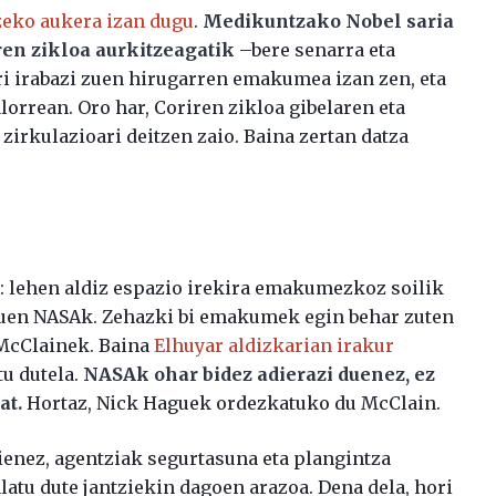
zeko aukera izan dugu
.
Medikuntzako Nobel saria
ren zikloa aurkitzeagatik
–bere senarra eta
ri irabazi zuen hirugarren emakumea izan zen, eta
orrean. Oro har, Coriren zikloa gibelaren eta
zirkulazioari deitzen zaio. Baina zertan datza
: lehen aldiz espazio irekira emakumezkoz soilik
zuen NASAk. Zehazki bi emakumek egin behar zuten
 McClainek. Baina
Elhuyar aldizkarian irakur
tu dutela.
NASAk ohar bidez adierazi duenez, ez
at.
Hortaz, Nick Haguek ordezkatuko du McClain.
enez, agentziak segurtasuna eta plangintza
latu dute jantziekin dagoen arazoa. Dena dela, hori