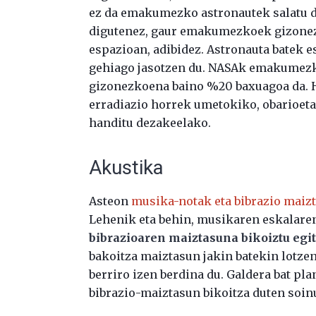
ez da emakumezko astronautek salatu du
digutenez, gaur emakumezkoek gizonez
espazioan, adibidez. Astronauta batek 
gehiago jasotzen du. NASAk emakumezk
gizonezkoena baino %20 baxuagoa da. 
erradiazio horrek umetokiko, obarioeta
handitu dezakeelako.
Akustika
Asteon
musika-notak eta bibrazio maiz
Lehenik eta behin, musikaren eskalaren
bibrazioaren maiztasuna bikoiztu egi
bakoitza maiztasun jakin batekin lotzen
berriro izen berdina du. Galdera bat pla
bibrazio-maiztasun bikoitza duten soin