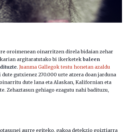
ere oroimenean oinarritzen direla bidaian zehar
zkarian argitaratutako bi ikerketek
baleen
dituzte
.
Juanma Gallegok testu honetan azaldu
usi dute gutxienez 270.000 urte atzera doan jarduna
inarritu dute lana eta Alaskan, Kalifornian eta
te. Zehaztasun gehiago ezagutu nahi badituzu,
xotasunei aurre egiteko, gakoa detekzio goiztiarra