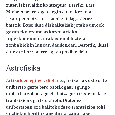
zuten lehen aldiz kontzeptua. Berriki, Lars
Michels neurologoak egin duen ikerketak
itxaropena piztu du. Emaitzei dagokienez,
batetik,
ikusi dute diskalkuliak jotako umeek
garuneko eremu askoren arteko
hiperkonexioak erakusten dituztela
zenbakiekin lanean daudenean
. Bestetik, ikusi
dute ere horri aurre egitea posible dela.
Astrofisika
Artikuluen egileek diotenez
, fisikariak uste dute
unibertso gazte bero osotik gaur egungo
unibertso zaharrago eta hotzagora iristeko, fase-
trantsizioak gertatu zirela. Diotenez,
unibertsoan ere baliteke fase-trantsizioa toki
guztietan berdin gauzatu ez izana, fase