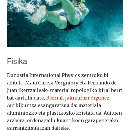
Fisika
Donostia International Physics zentroko bi
adituk -Maia Garcia-Vergniory eta Fernando de
Juan ikertzaileak- material topologiko kiral berri
bat aurkitu dute,
Berriak jakinarazi digunez
.
Aurkikuntza esanguratsua da: materiala
aluminiozko eta plastikozko kristala da. Adituen
arabera, ordenagailu kuantikoen garapenerako
garrantzitsua izan daiteke.