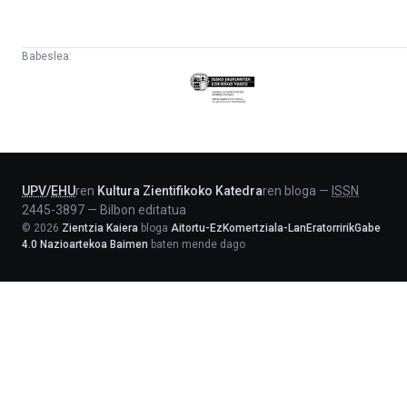
Babeslea:
Eusko
Jaurlaritza
-
Lehendakaritza
UPV
/
EHU
ren
Kultura Zientifikoko Katedra
ren bloga
—
ISSN
2445-3897
—
Bilbon editatua
©
2026
Zientzia Kaiera
bloga
Aitortu-EzKomertziala-LanEratorririkGabe
4.0 Nazioartekoa Baimen
baten mende dago