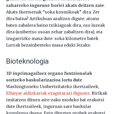
zaharreko ingurune horiei akats deitzen zaie
.
Akats ikertuenak “soka kosmikoak” dira. Zer
dira baina? Artikuluan azaltzen digute: atomo
baten zabalera baino txikiagoak dira, oso luzeak
dira (unibertso osoan zehar zabaltzen dira), eta
izugarrizko masa dute: soka kilometro batek
Lurrak bezainbesteko masa eduki lezake.
Bioteknologia
3D inprimagailuez organo funtzionalak
sortzeko baskularizazioa lortu dute
Washingtoneko Unibertsitateko ikertzaileek,
Elhuyar aldizkariak ezagutarazi digunez
. Birikak
imitatzen dituen aire-zaku moduko bat erakutsi
dute ikertzaileek, inguruan sare baskular
konplexua duena. Egin dituzten probek erakutsi