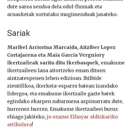
dute sarea sendoa dela odol-fluxuak eta
arnasketak sortutako mugimenduak jasateko.
Sariak
Maribel Arriortua Marcaida, Aitziber Lopez
Cortajarena eta Maia Garcia Vergniory
ikertzaileak saritu ditu Ikerbasquek
, emakume
ikertzaileen lana aitortzeko eman dituen
aintzatespenen lehen edizioan. Ibilbide
zientifikoa, ikerketa-esparru batean izandako
lidergoa, eta emakume ikertzaile gazte batek
egindako ekarpen nabarmena azpimarratu dute,
hurrenez hurren. Emakume ikertzaileei buruz
ehiago jakiteko,
jo ezazue Elhuyar aldizkariko
artikulura
!