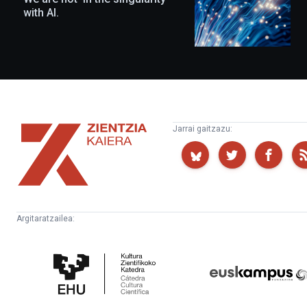
with AI.
Zientzia
Jarrai gaitzazu:
Kaiera
Argitaratzailea:
Kultura
Euskampus
Zientifikoko
Fundazioa
Katedra