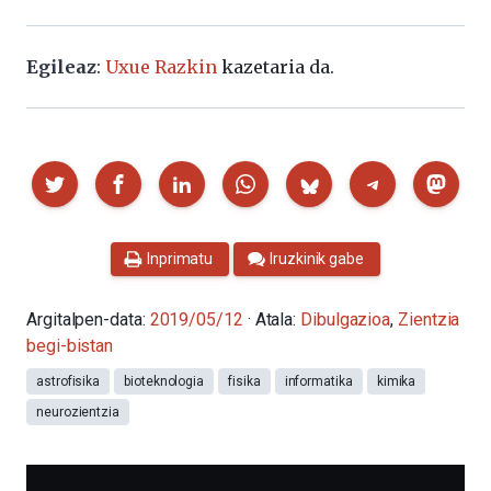
Egileaz
:
Uxue Razkin
kazetaria da.
Partekatu
Inprimatu
Iruzkinik gabe
Argitalpen-data:
2019/05/12
· Atala:
Dibulgazioa
,
Zientzia
begi-bistan
astrofisika
bioteknologia
fisika
informatika
kimika
neurozientzia