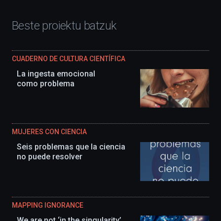
Beste proiektu batzuk
CUADERNO DE CULTURA CIENTÍFICA
La ingesta emocional
como problema
MUJERES CON CIENCIA
Seis problemas que la ciencia
no puede resolver
MAPPING IGNORANCE
We are not ‘in the singularity’