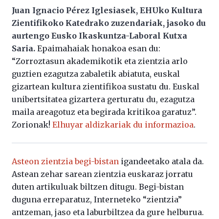
Juan Ignacio Pérez Iglesiasek, EHUko Kultura
Zientifikoko Katedrako zuzendariak, jasoko du
aurtengo Eusko Ikaskuntza-Laboral Kutxa
Saria.
Epaimahaiak honakoa esan du:
“Zorroztasun akademikotik eta zientzia arlo
guztien ezagutza zabaletik abiatuta, euskal
gizartean kultura zientifikoa sustatu du. Euskal
unibertsitatea gizartera gerturatu du, ezagutza
maila areagotuz eta begirada kritikoa garatuz”.
Zorionak!
Elhuyar aldizkariak du informazioa
.
Asteon zientzia begi-bistan
igandeetako atala da.
Astean zehar sarean zientzia euskaraz jorratu
duten artikuluak biltzen ditugu. Begi-bistan
duguna erreparatuz, Interneteko “zientzia”
antzeman, jaso eta laburbiltzea da gure helburua.