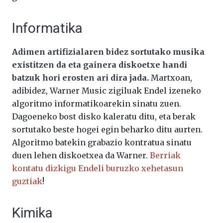
Informatika
Adimen artifizialaren bidez sortutako musika
existitzen da eta gainera diskoetxe handi
batzuk hori erosten ari dira jada.
Martxoan,
adibidez, Warner Music zigiluak Endel izeneko
algoritmo informatikoarekin sinatu zuen.
Dagoeneko bost disko kaleratu ditu, eta berak
sortutako beste hogei egin beharko ditu aurten.
Algoritmo batekin grabazio kontratua sinatu
duen lehen diskoetxea da Warner.
Berriak
kontatu dizkigu Endeli buruzko xehetasun
guztiak
!
Kimika