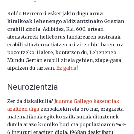
Koldo Herrerori esker jakin dugu
arma
kimikoak lehenengo aldiz antzinako Grezian
erabili zirela
. Adibidez, K.a. 600. urtean,
atenastarrek helleborus landarearen sustraiak
erabili zituzten setiatzen ari ziren hiri baten ura
pozoitzeko. Halere, kontatzen du, Lehenengo
Mundu Gerran erabili zirela gehien, ziape-gasa
aipatzen du tartean.
Ez galdu
!
Neurozientzia
Zer da diskalkulia?
Juanma Gallego kazetariak
azaltzen digu
zenbakiekin eta oro har, eragiketa
matematikoak egiteko zailtasunak dituztenek
dutela arazo kroniko hori eta populazioaren %3-
6 ingururi eragiten diola. 1968an deskribatu