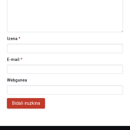
Izena
*
E-mail
*
Webgunea
Bidali iruzkina