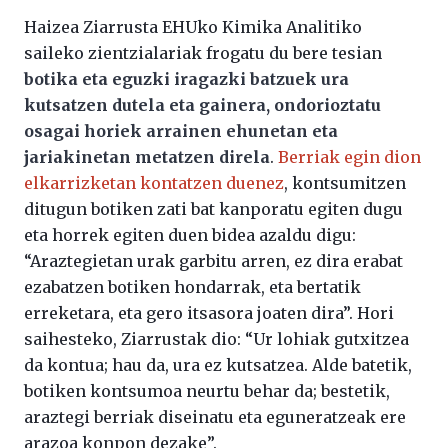
Haizea Ziarrusta EHUko Kimika Analitiko
saileko zientzialariak frogatu du bere tesian
botika eta eguzki iragazki batzuek ura
kutsatzen dutela eta gainera, ondorioztatu
osagai horiek arrainen ehunetan eta
jariakinetan metatzen direla
.
Berriak egin dion
elkarrizketan kontatzen duenez
, kontsumitzen
ditugun botiken zati bat kanporatu egiten dugu
eta horrek egiten duen bidea azaldu digu:
“Araztegietan urak garbitu arren, ez dira erabat
ezabatzen botiken hondarrak, eta bertatik
erreketara, eta gero itsasora joaten dira”. Hori
saihesteko, Ziarrustak dio: “Ur lohiak gutxitzea
da kontua; hau da, ura ez kutsatzea. Alde batetik,
botiken kontsumoa neurtu behar da; bestetik,
araztegi berriak diseinatu eta eguneratzeak ere
arazoa konpon dezake”.