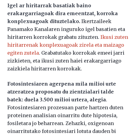
Igel ar hiritarrak basatiak baino
erakargarriagoak dira emeentzat, korroka
konplexuagoak dituztelako.
Ikertzaileek
Panamako Kanalaren inguruko igel basatien eta
hiritarren korrokak grabatu zituzten.
Ikusi zuten
hiritarrenak konplexuagoak zirela eta maizago
egiten zutela
. Grabatutako korrokak emeei jarri
zizkieten, eta ikusi zuten haiei erakargarriago
zaizkiela hiritarren korrokak.
Fotosintesiaren agerpena mila milioi urte
atzeratzea proposatu du zientzialari talde
batek: duela 3.500 milioi urtera, alegia
.
Fotosintesiaren prozesuan parte hartzen duten
proteinen analisian oinarritu dute hipotesia,
fosiletara jo beharrean. Zehazki, oxigenoan
oinarritutako fotosintesiari lotuta dauden bi