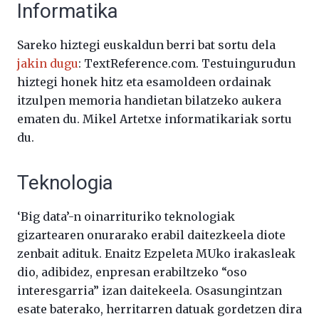
Informatika
Sareko hiztegi euskaldun berri bat sortu dela
jakin dugu
: TextReference.com. Testuingurudun
hiztegi honek hitz eta esamoldeen ordainak
itzulpen memoria handietan bilatzeko aukera
ematen du. Mikel Artetxe informatikariak sortu
du.
Teknologia
‘Big data’-n oinarrituriko teknologiak
gizartearen onurarako erabil daitezkeela diote
zenbait adituk. Enaitz Ezpeleta MUko irakasleak
dio, adibidez, enpresan erabiltzeko “oso
interesgarria” izan daitekeela. Osasungintzan
esate baterako, herritarren datuak gordetzen dira