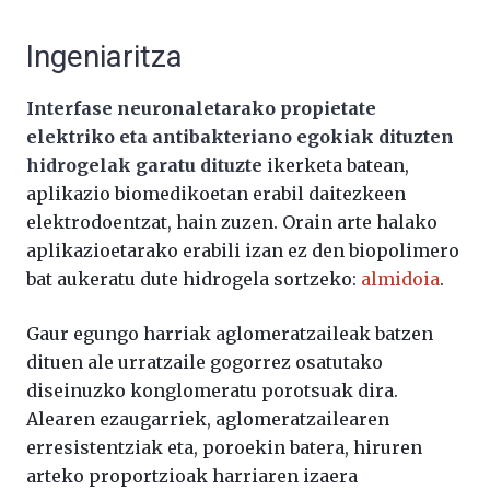
Ingeniaritza
Interfase neuronaletarako propietate
elektriko eta antibakteriano egokiak dituzten
hidrogelak garatu dituzte
ikerketa batean,
aplikazio biomedikoetan erabil daitezkeen
elektrodoentzat, hain zuzen. Orain arte halako
aplikazioetarako erabili izan ez den biopolimero
bat aukeratu dute hidrogela sortzeko:
almidoia
.
Gaur egungo harriak aglomeratzaileak batzen
dituen ale urratzaile gogorrez osatutako
diseinuzko konglomeratu porotsuak dira.
Alearen ezaugarriek, aglomeratzailearen
erresistentziak eta, poroekin batera, hiruren
arteko proportzioak harriaren izaera