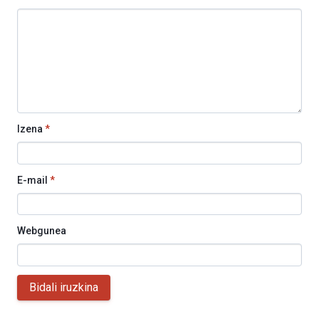
Izena
*
E-mail
*
Webgunea
Bidali iruzkina