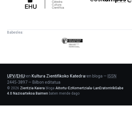
Babeslea:
Eusko
Jaurlaritza
-
Lehendakaritza
UPV
/
EHU
ren
Kultura Zientifikoko Katedra
ren bloga
—
ISSN
2445-3897
—
Bilbon editatua
©
2026
Zientzia Kaiera
bloga
Aitortu-EzKomertziala-LanEratorririkGabe
4.0 Nazioartekoa Baimen
baten mende dago