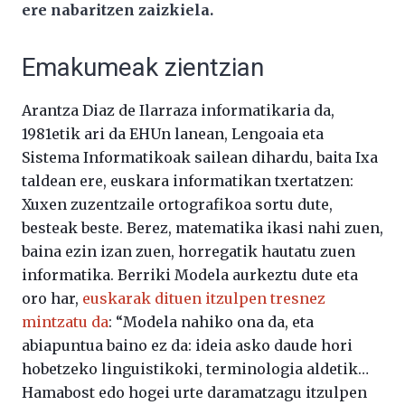
ere nabaritzen zaizkiela.
Emakumeak zientzian
Arantza Diaz de Ilarraza informatikaria da,
1981etik ari da EHUn lanean, Lengoaia eta
Sistema Informatikoak sailean dihardu, baita Ixa
taldean ere, euskara informatikan txertatzen:
Xuxen zuzentzaile ortografikoa sortu dute,
besteak beste. Berez, matematika ikasi nahi zuen,
baina ezin izan zuen, horregatik hautatu zuen
informatika. Berriki Modela aurkeztu dute eta
oro har,
euskarak dituen itzulpen tresnez
mintzatu da
: “Modela nahiko ona da, eta
abiapuntua baino ez da: ideia asko daude hori
hobetzeko linguistikoki, terminologia aldetik…
Hamabost edo hogei urte daramatzagu itzulpen