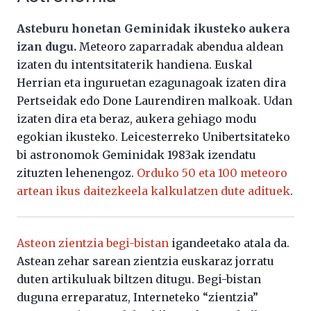
Asteburu honetan Geminidak ikusteko aukera
izan dugu.
Meteoro zaparradak abendua aldean
izaten du intentsitaterik handiena. Euskal
Herrian eta inguruetan ezagunagoak izaten dira
Pertseidak edo Done Laurendiren malkoak. Udan
izaten dira eta beraz, aukera gehiago modu
egokian ikusteko. Leicesterreko Unibertsitateko
bi astronomok Geminidak 1983ak izendatu
zituzten lehenengoz.
Orduko 50 eta 100 meteoro
artean ikus daitezkeela kalkulatzen dute adituek
.
Asteon zientzia begi-bistan
igandeetako atala da.
Astean zehar sarean zientzia euskaraz jorratu
duten artikuluak biltzen ditugu. Begi-bistan
duguna erreparatuz, Interneteko “zientzia”