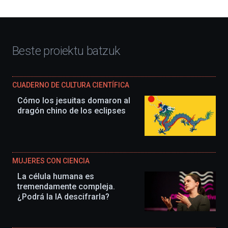
Beste proiektu batzuk
CUADERNO DE CULTURA CIENTÍFICA
Cómo los jesuitas domaron al
dragón chino de los eclipses
MUJERES CON CIENCIA
La célula humana es
tremendamente compleja.
¿Podrá la IA descifrarla?