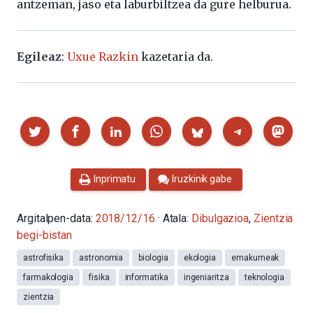
antzeman, jaso eta laburbiltzea da gure helburua.
Egileaz
:
Uxue Razkin
kazetaria da.
Partekatu
Inprimatu
Iruzkinik gabe
Argitalpen-data:
2018/12/16
· Atala:
Dibulgazioa
,
Zientzia
begi-bistan
astrofisika
astronomia
biologia
ekologia
emakumeak
farmakologia
fisika
informatika
ingeniaritza
teknologia
zientzia