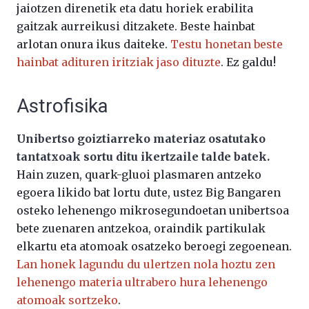
jaiotzen direnetik eta datu horiek erabilita
gaitzak aurreikusi ditzakete. Beste hainbat
arlotan onura ikus daiteke.
Testu honetan beste
hainbat adituren iritziak jaso dituzte
. Ez galdu!
Astrofisika
Unibertso goiztiarreko materiaz osatutako
tantatxoak sortu ditu ikertzaile talde batek.
Hain zuzen, quark-gluoi plasmaren antzeko
egoera likido bat lortu dute, ustez Big Bangaren
osteko lehenengo mikrosegundoetan unibertsoa
bete zuenaren antzekoa, oraindik partikulak
elkartu eta atomoak osatzeko beroegi zegoenean.
Lan honek lagundu du ulertzen nola hoztu zen
lehenengo materia ultrabero hura lehenengo
atomoak sortzeko
.