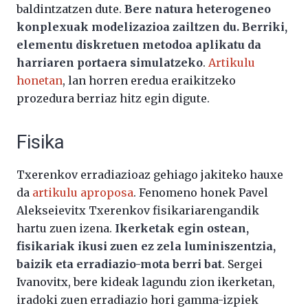
baldintzatzen dute.
Bere natura heterogeneo
konplexuak modelizazioa zailtzen du. Berriki,
elementu diskretuen metodoa aplikatu da
harriaren portaera simulatzeko
.
Artikulu
honetan
, lan horren eredua eraikitzeko
prozedura berriaz hitz egin digute.
Fisika
Txerenkov erradiazioaz gehiago jakiteko hauxe
da
artikulu aproposa
. Fenomeno honek Pavel
Alekseievitx Txerenkov fisikariarengandik
hartu zuen izena.
Ikerketak egin ostean,
fisikariak ikusi zuen ez zela luminiszentzia,
baizik eta erradiazio-mota berri bat
. Sergei
Ivanovitx, bere kideak lagundu zion ikerketan,
iradoki zuen erradiazio hori gamma-izpiek