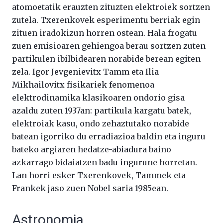
atomoetatik erauzten zituzten elektroiek sortzen
zutela. Txerenkovek esperimentu berriak egin
zituen iradokizun horren ostean. Hala frogatu
zuen emisioaren gehiengoa berau sortzen zuten
partikulen ibilbidearen norabide berean egiten
zela. Igor Jevgenievitx Tamm eta Ilia
Mikhailovitx fisikariek fenomenoa
elektrodinamika klasikoaren ondorio gisa
azaldu zuten 1937an: partikula kargatu batek,
elektroiak kasu, ondo zehaztutako norabide
batean igorriko du erradiazioa baldin eta inguru
bateko argiaren hedatze-abiadura baino
azkarrago bidaiatzen badu ingurune horretan.
Lan horri esker Txerenkovek, Tammek eta
Frankek jaso zuen Nobel saria 1985ean.
Astronomia