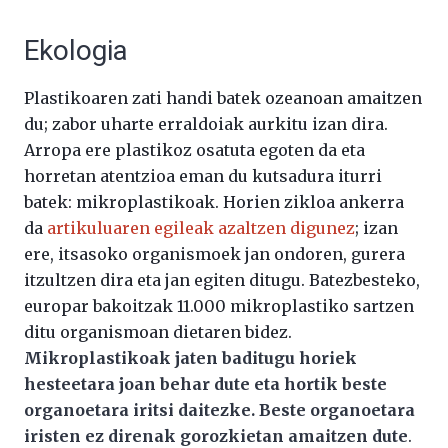
Ekologia
Plastikoaren zati handi batek ozeanoan amaitzen
du; zabor uharte erraldoiak aurkitu izan dira.
Arropa ere plastikoz osatuta egoten da eta
horretan atentzioa eman du kutsadura iturri
batek: mikroplastikoak. Horien zikloa ankerra
da
artikuluaren egileak azaltzen digunez
; izan
ere, itsasoko organismoek jan ondoren, gurera
itzultzen dira eta jan egiten ditugu. Batezbesteko,
europar bakoitzak 11.000 mikroplastiko sartzen
ditu organismoan dietaren bidez.
Mikroplastikoak jaten baditugu horiek
hesteetara joan behar dute eta hortik beste
organoetara iritsi daitezke. Beste organoetara
iristen ez direnak gorozkietan amaitzen dute
.