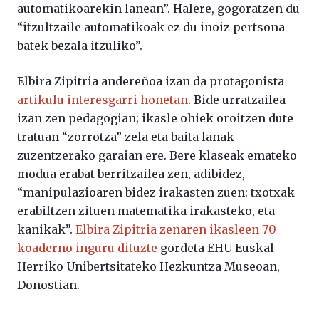
automatikoarekin lanean”. Halere, gogoratzen du
“itzultzaile automatikoak ez du inoiz pertsona
batek bezala itzuliko”.
Elbira Zipitria andereñoa izan da protagonista
artikulu interesgarri honetan
. Bide urratzailea
izan zen pedagogian; ikasle ohiek oroitzen dute
tratuan “zorrotza” zela eta baita lanak
zuzentzerako garaian ere. Bere klaseak emateko
modua erabat berritzailea zen, adibidez,
“manipulazioaren bidez irakasten zuen: txotxak
erabiltzen zituen matematika irakasteko, eta
kanikak”.
Elbira Zipitria zenaren ikasleen 70
koaderno inguru dituzte
gordeta EHU Euskal
Herriko Unibertsitateko Hezkuntza Museoan,
Donostian.