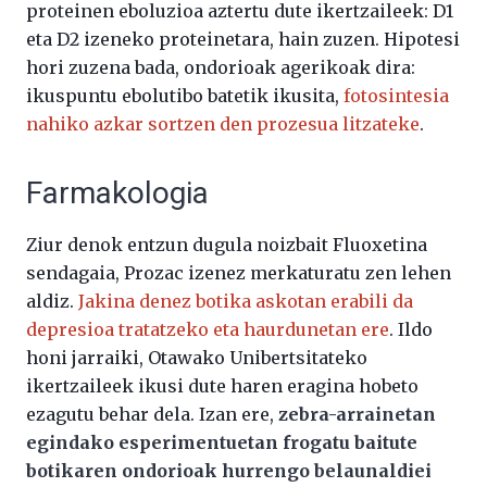
proteinen eboluzioa aztertu dute ikertzaileek: D1
eta D2 izeneko proteinetara, hain zuzen. Hipotesi
hori zuzena bada, ondorioak agerikoak dira:
ikuspuntu ebolutibo batetik ikusita,
fotosintesia
nahiko azkar sortzen den prozesua litzateke
.
Farmakologia
Ziur denok entzun dugula noizbait Fluoxetina
sendagaia, Prozac izenez merkaturatu zen lehen
aldiz.
Jakina denez botika askotan erabili da
depresioa tratatzeko eta haurdunetan ere
. Ildo
honi jarraiki, Otawako Unibertsitateko
ikertzaileek ikusi dute haren eragina hobeto
ezagutu behar dela. Izan ere,
zebra-arrainetan
egindako esperimentuetan frogatu baitute
botikaren ondorioak hurrengo belaunaldiei