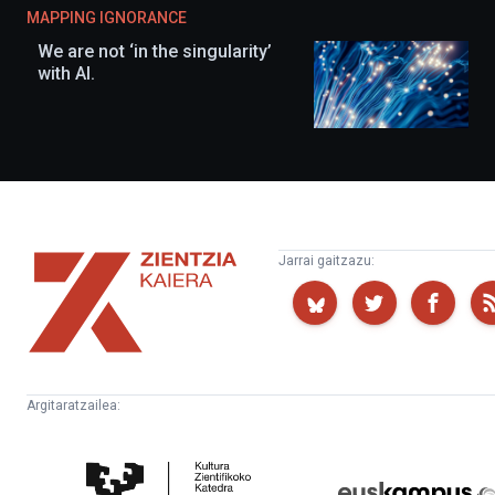
MAPPING IGNORANCE
We are not ‘in the singularity’
with AI.
Zientzia
Jarrai gaitzazu:
Kaiera
Argitaratzailea:
Kultura
Euskampus
Zientifikoko
Fundazioa
Katedra