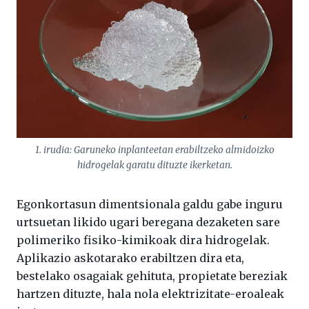
1. irudia: Garuneko inplanteetan erabiltzeko almidoizko
hidrogelak garatu dituzte ikerketan.
Egonkortasun dimentsionala galdu gabe inguru
urtsuetan likido ugari beregana dezaketen sare
polimeriko fisiko-kimikoak dira hidrogelak.
Aplikazio askotarako erabiltzen dira eta,
bestelako osagaiak gehituta, propietate bereziak
hartzen dituzte, hala nola elektrizitate-eroaleak