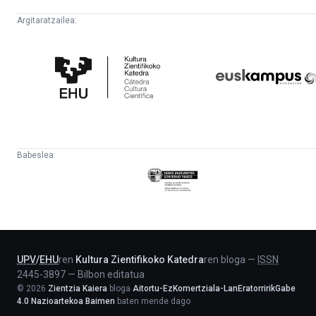
Argitaratzailea:
Kultura
Euskampus
Zientifikoko
Fundazioa
Katedra
Babeslea:
Eusko
Jaurlaritza
-
Lehendakaritza
UPV
/
EHU
ren
Kultura Zientifikoko Katedra
ren bloga
—
ISSN
2445-3897
—
Bilbon editatua
©
2026
Zientzia Kaiera
bloga
Aitortu-EzKomertziala-LanEratorririkGabe
4.0 Nazioartekoa Baimen
baten mende dago