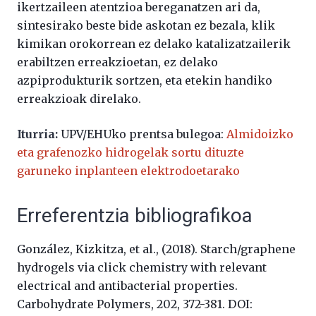
ikertzaileen atentzioa bereganatzen ari da,
sintesirako beste bide askotan ez bezala, klik
kimikan orokorrean ez delako katalizatzailerik
erabiltzen erreakzioetan, ez delako
azpiprodukturik sortzen, eta etekin handiko
erreakzioak direlako.
Iturria:
UPV/EHUko prentsa bulegoa:
Almidoizko
eta grafenozko hidrogelak sortu dituzte
garuneko inplanteen elektrodoetarako
Erreferentzia bibliografikoa
González, Kizkitza, et al., (2018).
Starch/graphene
hydrogels via click chemistry with relevant
electrical and antibacterial properties.
Carbohydrate Polymers, 202, 372-381.
DOI
: