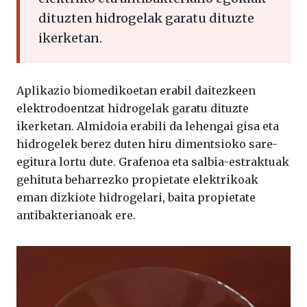
dituzten hidrogelak garatu dituzte
ikerketan.
Aplikazio biomedikoetan erabil daitezkeen
elektrodoentzat hidrogelak garatu dituzte
ikerketan. Almidoia erabili da lehengai gisa eta
hidrogelek berez duten hiru dimentsioko sare-
egitura lortu dute. Grafenoa eta salbia-estraktuak
gehituta beharrezko propietate elektrikoak
eman dizkiote hidrogelari, baita propietate
antibakterianoak ere.