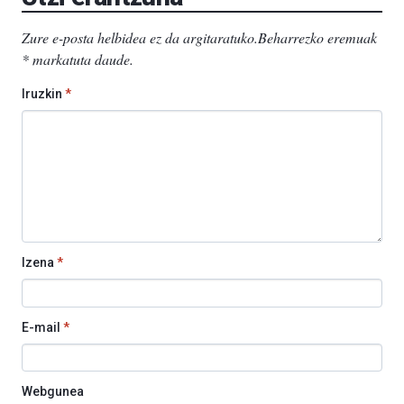
Zure e-posta helbidea ez da argitaratuko.
Beharrezko eremuak
*
markatuta daude
.
Iruzkin
*
Izena
*
E-mail
*
Webgunea