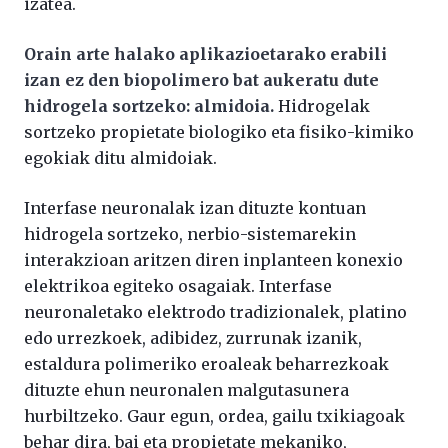
izatea.
Orain arte halako aplikazioetarako erabili
izan ez den biopolimero bat aukeratu dute
hidrogela sortzeko: almidoia.
Hidrogelak
sortzeko propietate biologiko eta fisiko-kimiko
egokiak ditu almidoiak.
Interfase neuronalak izan dituzte kontuan
hidrogela sortzeko, nerbio-sistemarekin
interakzioan aritzen diren inplanteen konexio
elektrikoa egiteko osagaiak. Interfase
neuronaletako elektrodo tradizionalek, platino
edo urrezkoek, adibidez, zurrunak izanik,
estaldura polimeriko eroaleak beharrezkoak
dituzte ehun neuronalen malgutasunera
hurbiltzeko. Gaur egun, ordea, gailu txikiagoak
behar dira, bai eta propietate mekaniko,