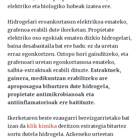
elektriko eta biologiko hobeak izatea ere.
Hidrogelari eroankortasun elektrikoa emateko,
grafenoa erabili dute ikerketan. Propietate
elektriko oso egokiak ematen dizkio hidrogelari,
baina desabantaila bat ere badu: ez da uretan
erraz egonkortzen. Oztopo hori gainditzeko, eta
grafenoari uretan egonkortasuna emateko,
salbia-estraktuak erabili dituzte.
Estraktuek,
gainera, medikuntzan erabiltzeko are
aproposagoa bihurtzen dute hidrogela,
propietate antimikrobianoak eta
antiinflamatorioak ere baitituzte.
Ikerketaren beste ezaugarri bereizgarrietako bat
izan da
klik kimika
deritzon estrategia bitartez
sortu dutela hidrogela. Azkeneko urteetan