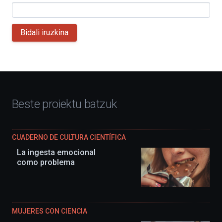
Bidali iruzkina
Beste proiektu batzuk
CUADERNO DE CULTURA CIENTÍFICA
La ingesta emocional
como problema
MUJERES CON CIENCIA