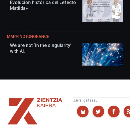
Evolución histórica del «efecto
Matilda»
MAPPING IGNORANCE
We are not ‘in the singularity’
with AI.
Zientzia
Jarrai gaitzazu:
Kaiera