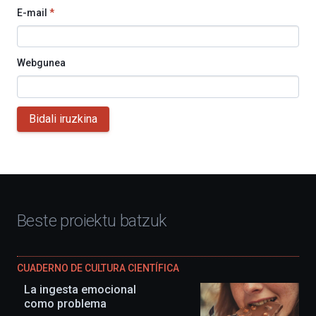
E-mail
*
Webgunea
Bidali iruzkina
Beste proiektu batzuk
CUADERNO DE CULTURA CIENTÍFICA
La ingesta emocional
como problema