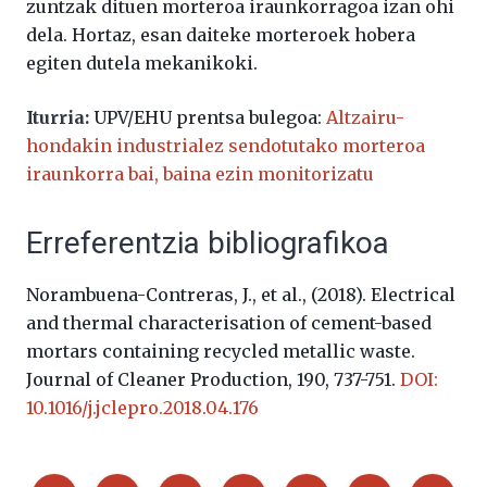
zuntzak dituen morteroa iraunkorragoa izan ohi
dela. Hortaz, esan daiteke morteroek hobera
egiten dutela mekanikoki.
Iturria:
UPV/EHU prentsa bulegoa:
Altzairu-
hondakin industrialez sendotutako morteroa
iraunkorra bai, baina ezin monitorizatu
Erreferentzia bibliografikoa
Norambuena-Contreras, J., et al., (2018).
Electrical
and thermal characterisation of cement-based
mortars containing recycled metallic waste.
Journal of Cleaner Production, 190, 737-751.
DOI:
10.1016/j.jclepro.2018.04.176
Partekatu