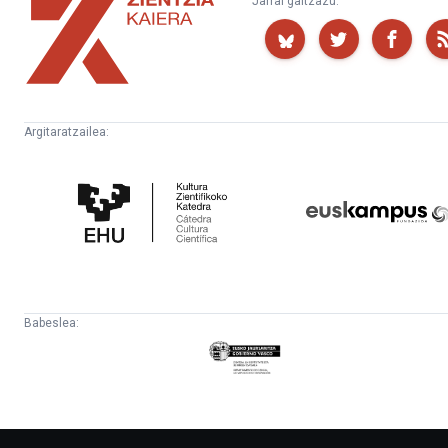
Jarrai gaitzazu:
Kaiera
Argitaratzailea:
Kultura
Euskampus
Zientifikoko
Fundazioa
Katedra
Babeslea:
Eusko
Jaurlaritza
-
Lehendakaritza