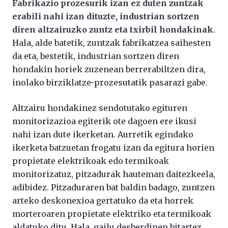
Fabrikazio prozesurik izan ez duten zuntzak
erabili nahi izan dituzte, industrian sortzen
diren altzairuzko zuntz eta txirbil hondakinak
.
Hala, alde batetik, zuntzak fabrikatzea saihesten
da eta, bestetik, industrian sortzen diren
hondakin horiek zuzenean berrerabiltzen dira,
inolako birziklatze-prozesutatik pasarazi gabe.
Altzairu hondakinez sendotutako egituren
monitorizazioa egiterik ote dagoen ere ikusi
nahi izan dute ikerketan. Aurretik egindako
ikerketa batzuetan frogatu izan da egitura horien
propietate elektrikoak edo termikoak
monitorizatuz, pitzadurak hauteman daitezkeela,
adibidez. Pitzaduraren bat baldin badago, zuntzen
arteko deskonexioa gertatuko da eta horrek
morteroaren propietate elektriko eta termikoak
aldatuko ditu. Hala, gailu desberdinen bitartez