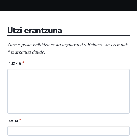
Liburutegia,
Bizkaia
Aretoa-
EHU…
Utzi erantzuna
Zure e-posta helbidea ez da argitaratuko.
Beharrezko eremuak
*
markatuta daude
.
Iruzkin
*
Izena
*