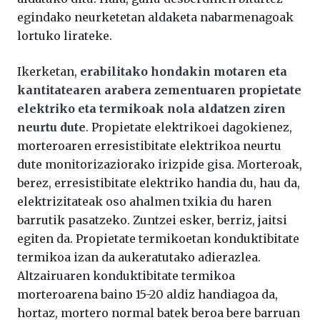
egindako neurketetan aldaketa nabarmenagoak
lortuko lirateke.
Ikerketan,
erabilitako hondakin motaren eta
kantitatearen arabera zementuaren propietate
elektriko eta termikoak nola aldatzen ziren
neurtu dute
. Propietate elektrikoei dagokienez,
morteroaren erresistibitate elektrikoa neurtu
dute monitorizaziorako irizpide gisa. Morteroak,
berez, erresistibitate elektriko handia du, hau da,
elektrizitateak oso ahalmen txikia du haren
barrutik pasatzeko. Zuntzei esker, berriz, jaitsi
egiten da. Propietate termikoetan konduktibitate
termikoa izan da aukeratutako adierazlea.
Altzairuaren konduktibitate termikoa
morteroarena baino 15-20 aldiz handiagoa da,
hortaz, mortero normal batek beroa bere barruan