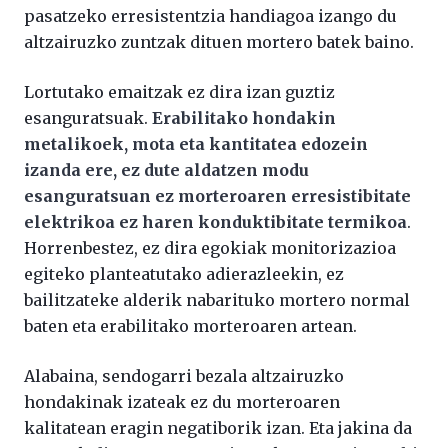
pasatzeko erresistentzia handiagoa izango du
altzairuzko zuntzak dituen mortero batek baino.
Lortutako emaitzak ez dira izan guztiz
esanguratsuak.
Erabilitako hondakin
metalikoek, mota eta kantitatea edozein
izanda ere, ez dute aldatzen modu
esanguratsuan ez morteroaren erresistibitate
elektrikoa ez haren konduktibitate termikoa
.
Horrenbestez, ez dira egokiak monitorizazioa
egiteko planteatutako adierazleekin, ez
bailitzateke alderik nabarituko mortero normal
baten eta erabilitako morteroaren artean.
Alabaina, sendogarri bezala altzairuzko
hondakinak izateak ez du morteroaren
kalitatean eragin negatiborik izan. Eta jakina da