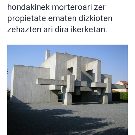
hondakinek morteroari zer
propietate ematen dizkioten
zehazten ari dira ikerketan.