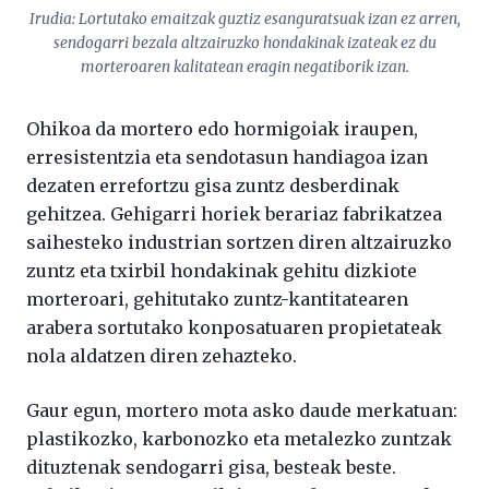
Irudia: Lortutako emaitzak guztiz esanguratsuak izan ez arren,
sendogarri bezala altzairuzko hondakinak izateak ez du
morteroaren kalitatean eragin negatiborik izan.
Ohikoa da mortero edo hormigoiak iraupen,
erresistentzia eta sendotasun handiagoa izan
dezaten errefortzu gisa zuntz desberdinak
gehitzea. Gehigarri horiek berariaz fabrikatzea
saihesteko industrian sortzen diren altzairuzko
zuntz eta txirbil hondakinak gehitu dizkiote
morteroari, gehitutako zuntz-kantitatearen
arabera sortutako konposatuaren propietateak
nola aldatzen diren zehazteko.
Gaur egun, mortero mota asko daude merkatuan:
plastikozko, karbonozko eta metalezko zuntzak
dituztenak sendogarri gisa, besteak beste.