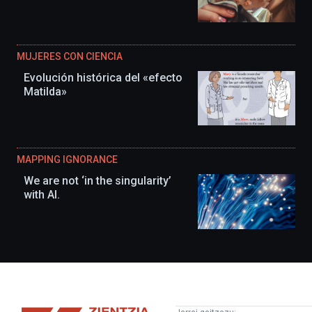
MUJERES CON CIENCIA
Evolución histórica del «efecto
Matilda»
MAPPING IGNORANCE
We are not ‘in the singularity’
with AI.
Zientzia