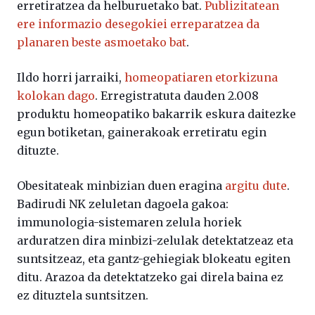
erretiratzea da helburuetako bat.
Publizitatean
ere informazio desegokiei erreparatzea da
planaren beste asmoetako bat
.
Ildo horri jarraiki,
homeopatiaren etorkizuna
kolokan dago
. Erregistratuta dauden 2.008
produktu homeopatiko bakarrik eskura daitezke
egun botiketan, gainerakoak erretiratu egin
dituzte.
Obesitateak minbizian duen eragina
argitu dute
.
Badirudi NK zeluletan dagoela gakoa:
immunologia-sistemaren zelula horiek
arduratzen dira minbizi-zelulak detektatzeaz eta
suntsitzeaz, eta gantz-gehiegiak blokeatu egiten
ditu. Arazoa da detektatzeko gai direla baina ez
ez dituztela suntsitzen.