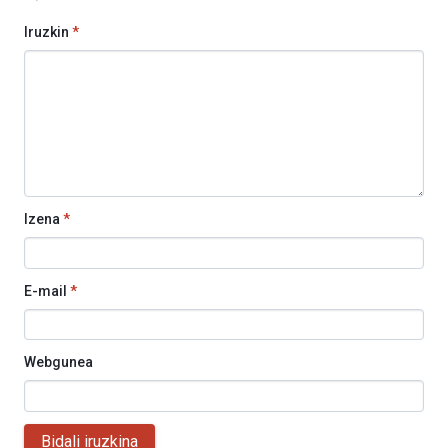
Iruzkin
*
Izena
*
E-mail
*
Webgunea
Bidali iruzkina