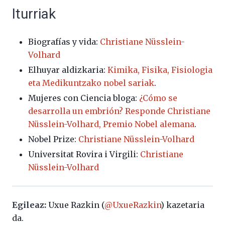
Iturriak
Biografías y vida:
Christiane Nüsslein-
Volhard
Elhuyar aldizkaria:
Kimika, Fisika, Fisiologia
eta Medikuntzako nobel sariak
.
Mujeres con Ciencia bloga:
¿Cómo se
desarrolla un embrión? Responde Christiane
Nüsslein-Volhard, Premio Nobel alemana
.
Nobel Prize:
Christiane Nüsslein-Volhard
Universitat Rovira i Virgili:
Christiane
Nüsslein-Volhard
Egileaz:
Uxue Razkin (
@UxueRazkin
) kazetaria
da.