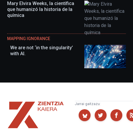
Mary Elvira Weeks, la científica
que humanizó la historia de la
química
MAPPING IGNORANCE
We are not ‘in the singularity’
with AI.
Zientzia
Jarrai gaitzazu:
Kaiera