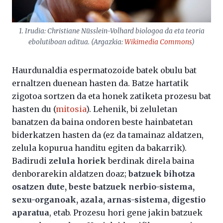
1. Irudia: Christiane Nüsslein-Volhard biologoa da eta teoria
ebolutiboan aditua. (Argazkia:
Wikimedia Commons
)
Haurdunaldia espermatozoide batek obulu bat
ernaltzen duenean hasten da. Batze hartatik
zigotoa sortzen da eta honek zatiketa prozesu bat
hasten du (
mitosia
). Lehenik, bi zeluletan
banatzen da baina ondoren beste hainbatetan
biderkatzen hasten da (ez da tamainaz aldatzen,
zelula kopurua handitu egiten da bakarrik).
Badirudi
zelula horiek
berdinak direla baina
denborarekin aldatzen doaz;
batzuek bihotza
osatzen dute, beste batzuek nerbio-sistema,
sexu-organoak, azala, arnas-sistema, digestio
aparatua
, etab. Prozesu hori gene jakin batzuek