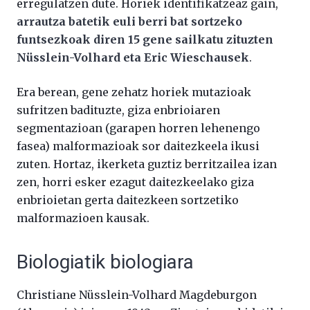
erregulatzen dute. Horiek identifikatzeaz gain,
arrautza batetik euli berri bat sortzeko
funtsezkoak diren 15 gene sailkatu zituzten
Nüsslein-Volhard eta Eric Wieschausek
.
Era berean, gene zehatz horiek mutazioak
sufritzen badituzte, giza enbrioiaren
segmentazioan (garapen horren lehenengo
fasea) malformazioak sor daitezkeela ikusi
zuten. Hortaz, ikerketa guztiz berritzailea izan
zen, horri esker ezagut daitezkeelako giza
enbrioietan gerta daitezkeen sortzetiko
malformazioen kausak.
Biologiatik biologiara
Christiane Nüsslein-Volhard Magdeburgon