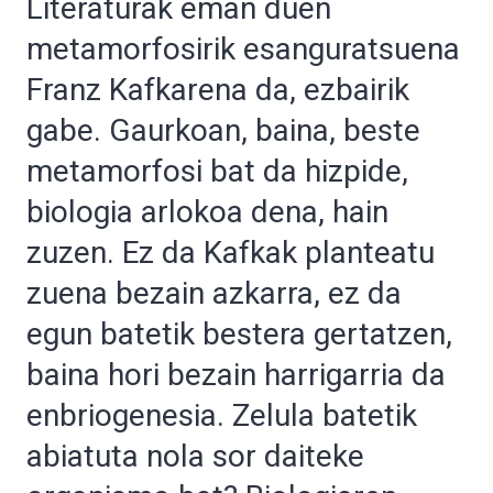
Literaturak eman duen
metamorfosirik esanguratsuena
Franz Kafkarena da, ezbairik
gabe. Gaurkoan, baina, beste
metamorfosi bat da hizpide,
biologia arlokoa dena, hain
zuzen. Ez da Kafkak planteatu
zuena bezain azkarra, ez da
egun batetik bestera gertatzen,
baina hori bezain harrigarria da
enbriogenesia. Zelula batetik
abiatuta nola sor daiteke