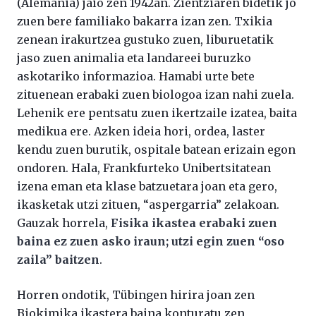
(Alemania) jaio zen 1942an. Zientziaren bidetik jo
zuen bere familiako bakarra izan zen. Txikia
zenean irakurtzea gustuko zuen, liburuetatik
jaso zuen animalia eta landareei buruzko
askotariko informazioa. Hamabi urte bete
zituenean erabaki zuen biologoa izan nahi zuela.
Lehenik ere pentsatu zuen ikertzaile izatea, baita
medikua ere. Azken ideia hori, ordea, laster
kendu zuen burutik, ospitale batean erizain egon
ondoren. Hala, Frankfurteko Unibertsitatean
izena eman eta klase batzuetara joan eta gero,
ikasketak utzi zituen, “aspergarria” zelakoan.
Gauzak horrela,
Fisika ikastea erabaki zuen
baina ez zuen asko iraun; utzi egin zuen “oso
zaila” baitzen
.
Horren ondotik, Tübingen hirira joan zen
Biokimika ikastera baina konturatu zen