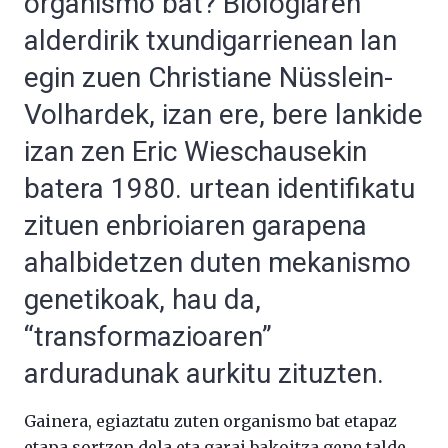
organismo bat? Biologiaren
alderdirik txundigarrienean lan
egin zuen Christiane Nüsslein-
Volhardek, izan ere, bere lankide
izan zen Eric Wieschausekin
batera 1980. urtean identifikatu
zituen enbrioiaren garapena
ahalbidetzen duten mekanismo
genetikoak, hau da,
“transformazioaren”
arduradunak aurkitu zituzten.
Gainera, egiaztatu zuten organismo bat etapaz
etapa sortzen dela eta garai bakoitza gene talde