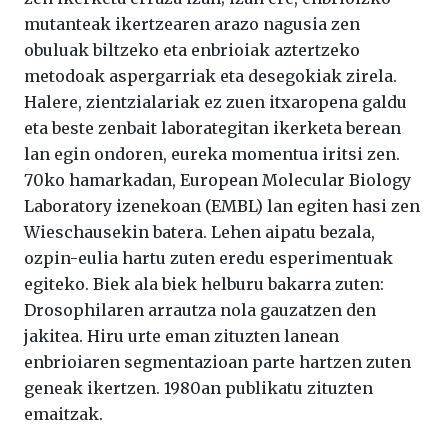
mutanteak ikertzearen arazo nagusia zen
obuluak biltzeko eta enbrioiak aztertzeko
metodoak aspergarriak eta desegokiak zirela.
Halere, zientzialariak ez zuen itxaropena galdu
eta beste zenbait laborategitan ikerketa berean
lan egin ondoren, eureka momentua iritsi zen.
70ko hamarkadan, European Molecular Biology
Laboratory izenekoan (EMBL) lan egiten hasi zen
Wieschausekin batera. Lehen aipatu bezala,
ozpin-eulia hartu zuten eredu esperimentuak
egiteko. Biek ala biek helburu bakarra zuten:
Drosophilaren arrautza nola gauzatzen den
jakitea. Hiru urte eman zituzten lanean
enbrioiaren segmentazioan parte hartzen zuten
geneak ikertzen. 1980an publikatu zituzten
emaitzak.