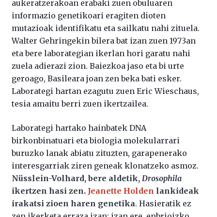
aukeratzerakoan erabaki zuen obuluaren
informazio genetikoari eragiten dioten
mutazioak identifikatu eta sailkatu nahi zituela.
Walter Gehringekin bilera bat izan zuen 1973an
eta bere laborategian ikerlan hori garatu nahi
zuela adierazi zion. Baiezkoa jaso eta bi urte
geroago, Basileara joan zen beka bati esker.
Laborategi hartan ezagutu zuen Eric Wieschaus,
tesia amaitu berri zuen ikertzailea.
Laborategi hartako hainbatek DNA
birkonbinatuari eta biologia molekularrari
buruzko lanak abiatu zituzten, garapenerako
interesgarriak ziren geneak klonatzeko asmoz.
Nüsslein-Volhard, bere aldetik,
Drosophila
ikertzen hasi zen.
Jeanette Holden
lankideak
irakatsi zioen haren genetika
. Hasieratik ez
zen ikerketa erraza izan; izan ere, enbrioizko