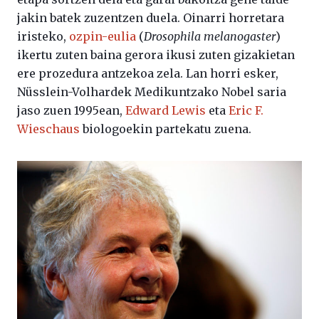
jakin batek zuzentzen duela. Oinarri horretara
iristeko,
ozpin-eulia
(
Drosophila melanogaster
)
ikertu zuten baina gerora ikusi zuten gizakietan
ere prozedura antzekoa zela. Lan horri esker,
Nüsslein-Volhardek Medikuntzako Nobel saria
jaso zuen 1995ean,
Edward Lewis
eta
Eric F.
Wieschaus
biologoekin partekatu zuena.