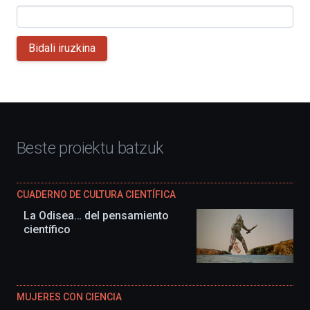
Bidali iruzkina
Beste proiektu batzuk
CUADERNO DE CULTURA CIENTÍFICA
La Odisea… del pensamiento
científico
MUJERES CON CIENCIA