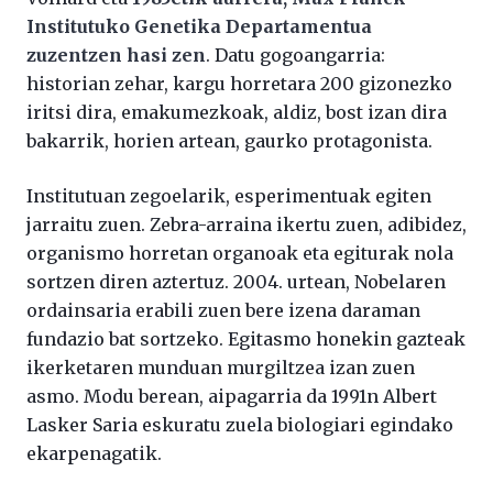
Institutuko Genetika Departamentua
zuzentzen hasi zen
. Datu gogoangarria:
historian zehar, kargu horretara 200 gizonezko
iritsi dira, emakumezkoak, aldiz, bost izan dira
bakarrik, horien artean, gaurko protagonista.
Institutuan zegoelarik, esperimentuak egiten
jarraitu zuen. Zebra-arraina ikertu zuen, adibidez,
organismo horretan organoak eta egiturak nola
sortzen diren aztertuz. 2004. urtean, Nobelaren
ordainsaria erabili zuen bere izena daraman
fundazio bat sortzeko. Egitasmo honekin gazteak
ikerketaren munduan murgiltzea izan zuen
asmo. Modu berean, aipagarria da 1991n Albert
Lasker Saria eskuratu zuela biologiari egindako
ekarpenagatik.