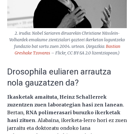
2. irudia: Nobel Sariaren diruarekin Christiane Nüsslein-
Volhardek emakume zientzialari gazteei ikerketan laguntzeko
fundazio bat sortu zuen 2004. urtean. (Argazkia:
Bastian
Greshake Tzovaras
– Flickr,
CC BY-SA 2.0 lizentziapean.)
Drosophila euliaren arrautza
nola gauzatzen da?
Ikasketak amaituta, Heinz Schallerrek
zuzentzen zuen laborategian hasi zen lanean
.
Bertan,
RNA polimerasari buruzko ikerketak
hasi zituen
. Alabaina, ikerketa-lerro hori ez zuen
jarraitu eta doktoratu ondoko lana