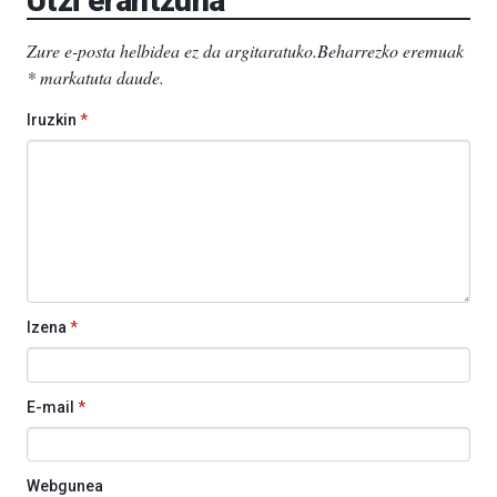
Utzi erantzuna
Zure e-posta helbidea ez da argitaratuko.
Beharrezko eremuak
*
markatuta daude
.
Iruzkin
*
Izena
*
E-mail
*
Webgunea