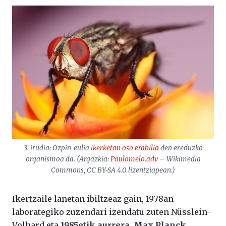
3. irudia: Ozpin-eulia
ikerketan oso erabilia
den ereduzko
organismoa da. (Argazkia:
Paulomelo.adv
– Wikimedia
Commons, CC BY-SA 4.0 lizentziapean.)
Ikertzaile lanetan ibiltzeaz gain, 1978an
laborategiko zuzendari izendatu zuten Nüsslein-
Volhard eta
1985etik aurrera, Max Planck