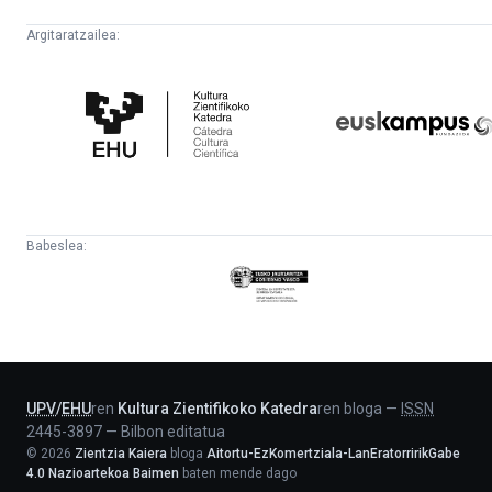
Argitaratzailea:
Kultura
Euskampus
Zientifikoko
Fundazioa
Katedra
Babeslea:
Eusko
Jaurlaritza
-
Lehendakaritza
UPV
/
EHU
ren
Kultura Zientifikoko Katedra
ren bloga
—
ISSN
2445-3897
—
Bilbon editatua
©
2026
Zientzia Kaiera
bloga
Aitortu-EzKomertziala-LanEratorririkGabe
4.0 Nazioartekoa Baimen
baten mende dago