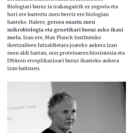
Biologiari buruz ia irakasgairik ez zegoela eta
hori ere baztertu zuen berriz ere biologian
hasteko. Halere,
gerora onartu zuen
mikrobiologia eta genetikari buruz asko ikasi
zuela
. Izan ere, Max Planck Institutuko
ikertzaileen hitzaldietara joateko aukera izan
zuen aldi hartan, non proteinaren biosintesia eta
DNAren erreplikazioari buruz ikasteko aukera
izan baitzuen.