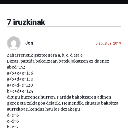
Bizkaia
Aretoa-
EHU…
7
iruzkinak
Jon
5 abuztua, 2019
Zaharrenetik gazteenera a, b, c, d eta e.
Beraz, partida bakoitzean batek jokatzen ez duenez
abcd=142
a+b+c+e=136
a+b+d+e=130
a+c+d+e=128
b+c+d+e=124
ditugu hurrenez hurren. Partida bakoitzaren adinen
geroz eta txikiagoa delarik. Hemendik, ekuazio bakoitza
aurrekoari kenduz hau lor dezakegu
d-e=6
c-d=6
b-c=2