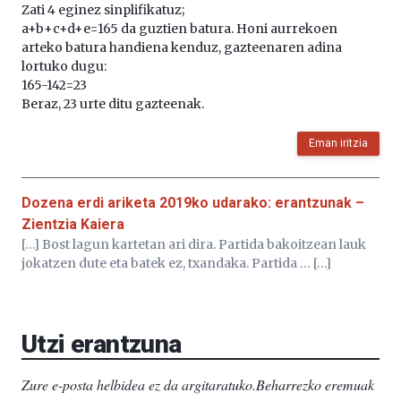
Zati 4 eginez sinplifikatuz;
a+b+c+d+e=165 da guztien batura. Honi aurrekoen
arteko batura handiena kenduz, gazteenaren adina
lortuko dugu:
165-142=23
Beraz, 23 urte ditu gazteenak.
Eman iritzia
Dozena erdi ariketa 2019ko udarako: erantzunak –
Zientzia Kaiera
[…] Bost lagun kartetan ari dira. Partida bakoitzean lauk
jokatzen dute eta batek ez, txandaka. Partida … […]
Utzi erantzuna
Zure e-posta helbidea ez da argitaratuko.
Beharrezko eremuak