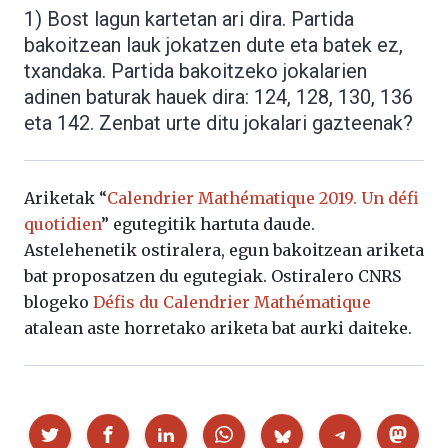
1) Bost lagun kartetan ari dira. Partida
bakoitzean lauk jokatzen dute eta batek ez,
txandaka. Partida bakoitzeko jokalarien
adinen baturak hauek dira: 124, 128, 130, 136
eta 142. Zenbat urte ditu jokalari gazteenak?
Ariketak “
Calendrier Mathématique 2019. Un défi
quotidien
” egutegitik hartuta daude.
Astelehenetik ostiralera, egun bakoitzean ariketa
bat proposatzen du egutegiak. Ostiralero CNRS
blogeko
Défis du Calendrier Mathématique
atalean aste horretako ariketa bat aurki daiteke.
Partekatu