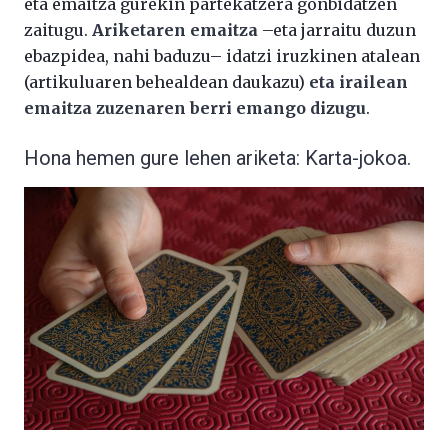
eta emaitza gurekin partekatzera gonbidatzen
zaitugu.
Ariketaren emaitza
–eta jarraitu duzun
ebazpidea, nahi baduzu– idatzi iruzkinen atalean
(artikuluaren behealdean daukazu)
eta irailean
emaitza zuzenaren berri emango dizugu
.
Hona hemen gure lehen ariketa: Karta-jokoa.