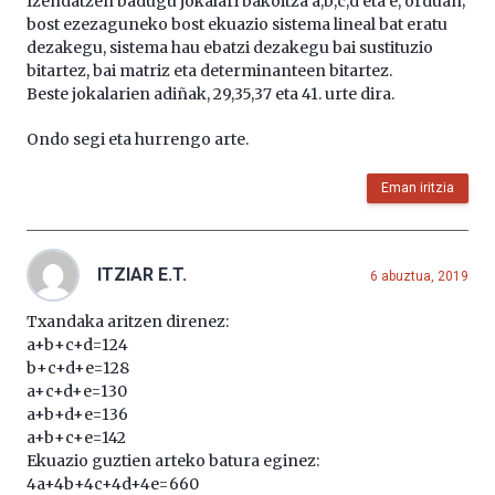
Izendatzen badugu jokalari bakoitza a,b,c,d eta e, orduan;
bost ezezaguneko bost ekuazio sistema lineal bat eratu
dezakegu, sistema hau ebatzi dezakegu bai sustituzio
bitartez, bai matriz eta determinanteen bitartez.
Beste jokalarien adiñak, 29,35,37 eta 41. urte dira.
Ondo segi eta hurrengo arte.
Eman iritzia
ITZIAR E.T.
6 abuztua, 2019
Txandaka aritzen direnez:
a+b+c+d=124
b+c+d+e=128
a+c+d+e=130
a+b+d+e=136
a+b+c+e=142
Ekuazio guztien arteko batura eginez:
4a+4b+4c+4d+4e=660