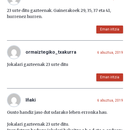
23 urte ditu gazteenak. Gainerakoek 29, 35, 37 eta 41,
hurrenez hurren.
Eman iritzia
ormaiztegiko_txakurra
6 abuztua, 2019
Jokalari gazteenak 23 urte ditu
Eman iritzia
Iñaki
6 abuztua, 2019
Gusto handiz jaso dut udarako lehen erronka hau.
Jokalari gazteenak 23 urte ditu.