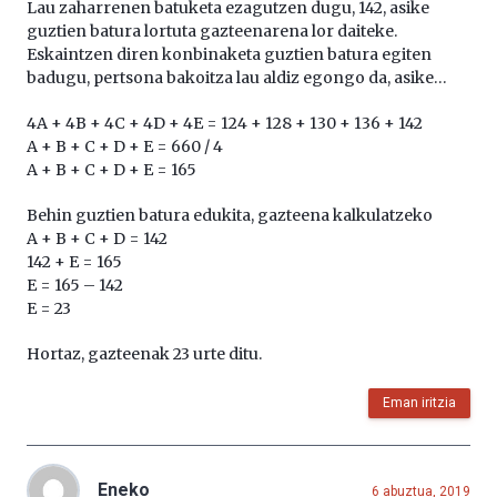
Lau zaharrenen batuketa ezagutzen dugu, 142, asike
guztien batura lortuta gazteenarena lor daiteke.
Eskaintzen diren konbinaketa guztien batura egiten
badugu, pertsona bakoitza lau aldiz egongo da, asike…
4A + 4B + 4C + 4D + 4E = 124 + 128 + 130 + 136 + 142
A + B + C + D + E = 660 / 4
A + B + C + D + E = 165
Behin guztien batura edukita, gazteena kalkulatzeko
A + B + C + D = 142
142 + E = 165
E = 165 – 142
E = 23
Hortaz, gazteenak 23 urte ditu.
Eman iritzia
Eneko
6 abuztua, 2019