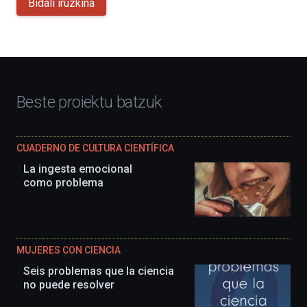
Bidali iruzkina
Beste proiektu batzuk
CUADERNO DE CULTURA CIENTÍFICA
La ingesta emocional
como problema
MUJERES CON CIENCIA
Seis problemas que la ciencia
no puede resolver