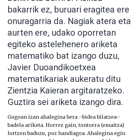
bakarrik ez, buruari eragitea ere
onuragarria da. Nagiak atera eta
aurten ere, udako oporretan
egiteko astelehenero ariketa
matematiko bat izango duzu,
Javier Duoandikoetxea
matematikariak aukeratu ditu
Zientzia Kaieran argitaratzeko.
Guztira sei ariketa izango dira.
Gogoan izan ahalegina bera –bidea bilatzea–
badela ariketa. Horrez gain, tontorra (emaitza)
lortzen baduzu, poz handiagoa. Ahalegina egin