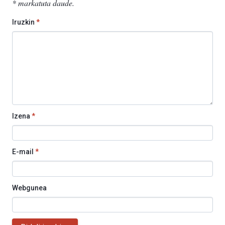
*
markatuta daude
.
Iruzkin
*
Izena
*
E-mail
*
Webgunea