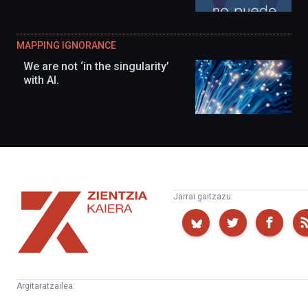
MAPPING IGNORANCE
We are not ‘in the singularity’
with AI.
Zientzia
Jarrai gaitzazu:
Kaiera
Argitaratzailea:
Kultura
Euskampus