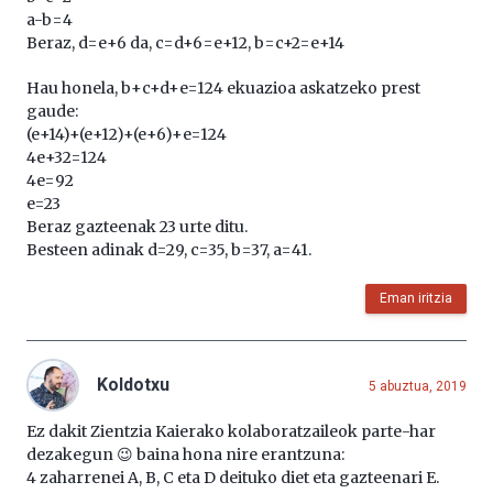
a-b=4
Beraz, d=e+6 da, c=d+6=e+12, b=c+2=e+14
Hau honela, b+c+d+e=124 ekuazioa askatzeko prest
gaude:
(e+14)+(e+12)+(e+6)+e=124
4e+32=124
4e=92
e=23
Beraz gazteenak 23 urte ditu.
Besteen adinak d=29, c=35, b=37, a=41.
Eman iritzia
Koldotxu
5 abuztua, 2019
Ez dakit Zientzia Kaierako kolaboratzaileok parte-har
dezakegun 😉 baina hona nire erantzuna:
4 zaharrenei A, B, C eta D deituko diet eta gazteenari E.