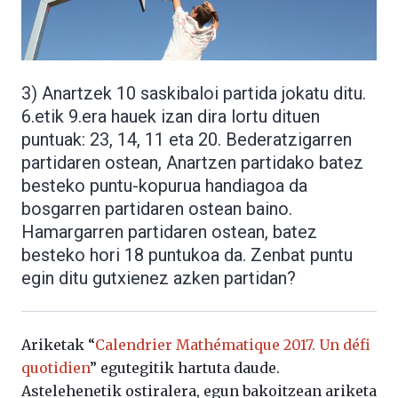
3) Anartzek 10 saskibaloi partida jokatu ditu.
6.etik 9.era hauek izan dira lortu dituen
puntuak: 23, 14, 11 eta 20. Bederatzigarren
partidaren ostean, Anartzen partidako batez
besteko puntu-kopurua handiagoa da
bosgarren partidaren ostean baino.
Hamargarren partidaren ostean, batez
besteko hori 18 puntukoa da. Zenbat puntu
egin ditu gutxienez azken partidan?
Ariketak “
Calendrier Mathématique 2017. Un défi
quotidien
” egutegitik hartuta daude.
Astelehenetik ostiralera, egun bakoitzean ariketa