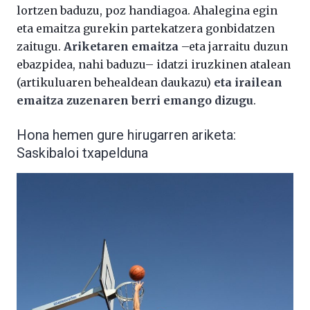
lortzen baduzu, poz handiagoa. Ahalegina egin
eta emaitza gurekin partekatzera gonbidatzen
zaitugu.
Ariketaren emaitza
–eta jarraitu duzun
ebazpidea, nahi baduzu– idatzi iruzkinen atalean
(artikuluaren behealdean daukazu)
eta irailean
emaitza zuzenaren berri emango dizugu
.
Hona hemen gure hirugarren ariketa:
Saskibaloi txapelduna