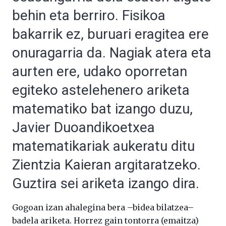
behin eta berriro. Fisikoa
bakarrik ez, buruari eragitea ere
onuragarria da. Nagiak atera eta
aurten ere, udako oporretan
egiteko astelehenero ariketa
matematiko bat izango duzu,
Javier Duoandikoetxea
matematikariak aukeratu ditu
Zientzia Kaieran argitaratzeko.
Guztira sei ariketa izango dira.
Gogoan izan ahalegina bera –bidea bilatzea–
badela ariketa. Horrez gain tontorra (emaitza)