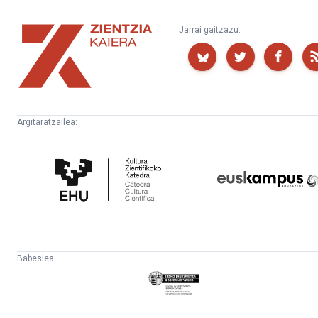
Zientzia
Jarrai gaitzazu:
Kaiera
Argitaratzailea:
Kultura
Euskampus
Zientifikoko
Fundazioa
Katedra
Babeslea:
Eusko
Jaurlaritza
-