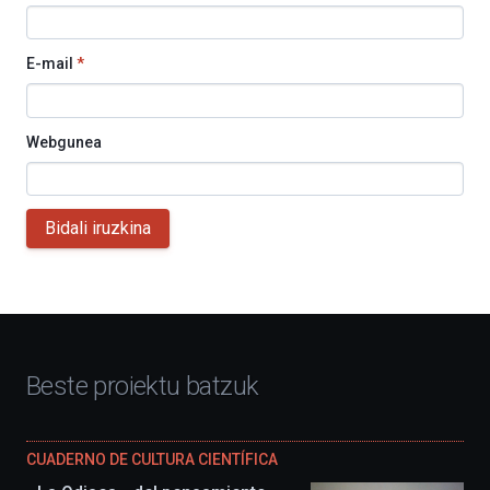
E-mail
*
Webgunea
Bidali iruzkina
Beste proiektu batzuk
CUADERNO DE CULTURA CIENTÍFICA