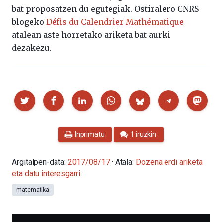
bat proposatzen du egutegiak. Ostiralero CNRS
blogeko
Défis du Calendrier Mathématique
atalean aste horretako ariketa bat aurki
dezakezu.
Partekatu
Inprimatu
1 iruzkin
Argitalpen-data:
2017/08/17
· Atala:
Dozena erdi ariketa
eta datu interesgarri
matematika