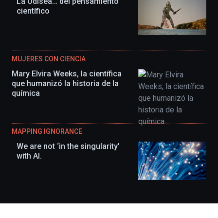
La Odisea… del pensamiento
científico
MUJERES CON CIENCIA
Mary Elvira Weeks, la científica
que humanizó la historia de la
química
MAPPING IGNORANCE
We are not ‘in the singularity’
with AI.