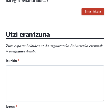
bat egin beharko luke… ?
Eman iritzia
Utzi erantzuna
Zure e-posta helbidea ez da argitaratuko.
Beharrezko eremuak
*
markatuta daude
.
Iruzkin
*
Izena
*