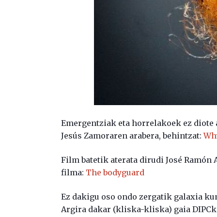
Emergentziak eta horrelakoek ez diote 
Jesús Zamoraren arabera, behintzat:
Why
Film batetik aterata dirudi José Ramón
filma:
The bodyguard
Ez dakigu oso ondo zergatik galaxia ku
Argira dakar (kliska-kliska) gaia DIPCk