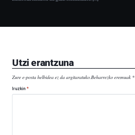
Utzi erantzuna
Zure e-posta helbidea ez da argitaratuko.
Beharrezko eremuak
*
Iruzkin
*