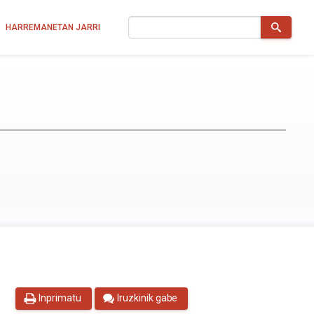
Bilatu
HARREMANETAN JARRI
Inprimatu
Iruzkinik gabe