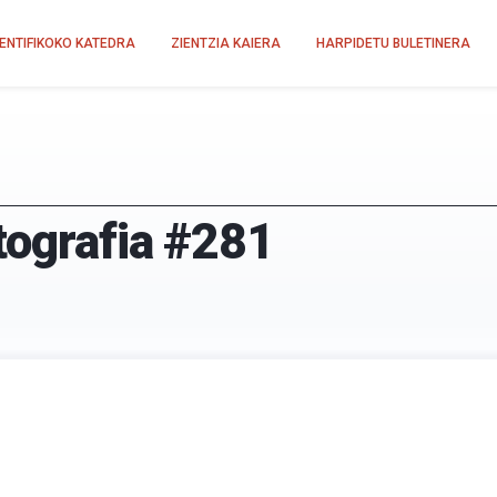
IENTIFIKOKO KATEDRA
ZIENTZIA KAIERA
HARPIDETU BULETINERA
tografia #281