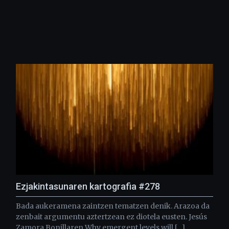
Ezjakintasunaren kartografia #278
Bada aukeramena zaintzen tematzen denik. Arazoa da
zenbait argumentu aztertzean ez diotela eusten. Jesús
Zamora Bonillaren Why emergent levels will […]