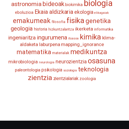
biologia
astronomia
bideoak
biokimika
Ekaia aldizkaria
ekologia
eboluzioa
elikagaiak
fisika
emakumeak
genetika
filosofia
geologia
ikerketa
historia
informatika
hizkuntzalaritza
kimika
ingurumena
ingeniaritza
klima-
itsasoa
aldaketa
laburpena
mapping_ignorance
medikuntza
matematika
materialak
osasuna
neurozientzia
mikrobiologia
neurologia
teknologia
psikologia
paleontologia
soziologia
zientzia
zientzialariak
zoologia