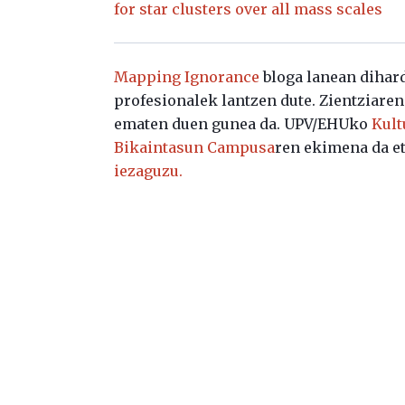
for star clusters over all mass scales
Mapping Ignorance
bloga lanean dihard
profesionalek lantzen dute. Zientziare
ematen duen gunea da. UPV/EHUko
Kult
Bikaintasun Campusa
ren ekimena da et
iezaguzu.