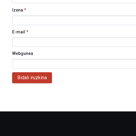
Izena
*
E-mail
*
Webgunea
Bidali iruzkina