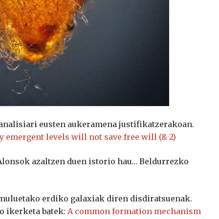
analisiari eusten aukeramena justifikatzerakoan.
 emergent levels will not save free will (& 2)
 Alonsok azaltzen duen istorio hau… Beldurrezko
muluetako erdiko galaxiak diren disdiratsuenak.
o ikerketa batek:
A common formation mechanism