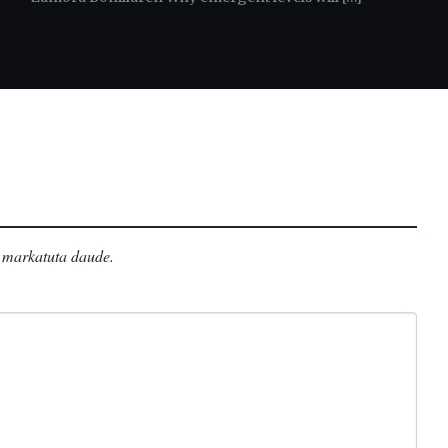
markatuta daude
.