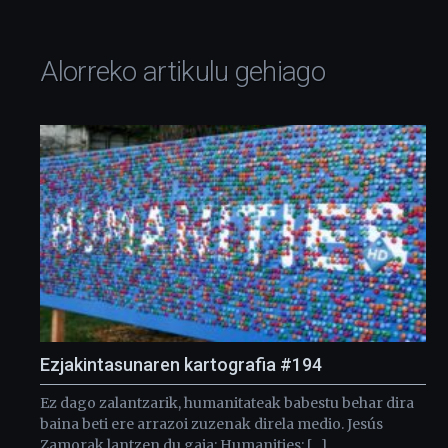
Alorreko artikulu gehiago
Ezjakintasunaren kartografia #194
Ez dago zalantzarik, humanitateak babestu behar dira
baina beti ere arrazoi zuzenak direla medio. Jesús
Zamorak lantzen du gaia: Humanities: […]