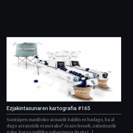
Ezjakintasunaren kartografia #165
Suntsipen masiboko armarik baldin ez badago, ba al
dago arrazoirik erasorako? Arazo honek, zalantzarik
gabe, karga politiko nabarmena du eta […]