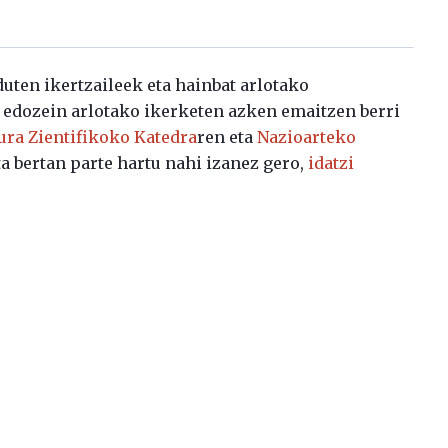
uten ikertzaileek eta hainbat arlotako
n edozein arlotako ikerketen azken emaitzen berri
ura Zientifikoko Katedra
ren eta
Nazioarteko
a bertan parte hartu nahi izanez gero,
idatzi