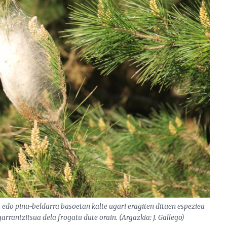
a edo pinu-beldarra basoetan kalte ugari eragiten dituen espeziea
rrantzitsua dela frogatu dute orain. (Argazkia: J. Gallego)