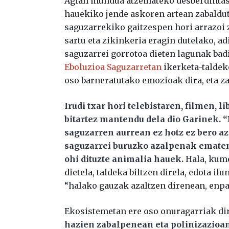
Agian mundua atzemateko desberdintasu
hauekiko jende askoren artean zabaldu
saguzarrekiko gaitzespen hori arrazoi z
sartu eta zikinkeria eragin dutelako, ad
saguzarrei gorrotoa dieten lagunak ba
Eboluzioa Saguzarretan
ikerketa-taldeko
oso barneratutako emozioak dira, eta zai
Irudi txar hori telebistaren, filmen, 
bitartez mantendu dela dio Garinek. “
saguzarren aurrean ez hotz ez bero az
saguzarrei buruzko azalpenak ematen
ohi dituzte animalia hauek.
Hala, kume
dietela, taldeka biltzen direla, edota i
“halako gauzak azaltzen direnean, enpa
Ekosistemetan ere oso onuragarriak di
hazien zabalpenean eta polinizazioan