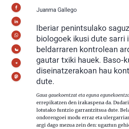
Juanma Gallego
Iberiar penintsulako saguz
biologoek ikusi dute sarri 
beldarraren kontrolean ar
gautar txiki hauek. Baso-
diseinatzerakoan hau kon
dute.
Gaua gauekoentzat eta eguna egunekoentz
errepikatzen den irakaspena da. Dudari
lotutako funtzio garrantzitsua dute. B
ondorengoei modu erraz eta ulergarrian
argi dago mezua zein den: ugaztun gehie