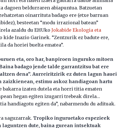
n hori eta haien izaera gautarra daude animalia
ta dagoen beldurraren abiapuntua. Batzuetan
ehatzetan oinarrituta badago ere (etxe barruan
ibidez), besteetan “modu irrazional batean”
direla azaldu du EHUko
Jokabide Ekologia eta
 kide Inazio Garinek. “Zentzurik ez badute ere,
la da horiei buelta ematea”.
liburuen eta, oro har, banpiroen inguruko mitoen
Baina badago jende talde garrantzitsu bat ere
altzen dena”. Aurreiritzirik ez duten lagun hauei
 zaizkienean, estimu askoz handiagoan hartu
 bakarra izaten dutela eta horri titia ematen
lunpean hegan egiten izugarri trebeak direla…
tia handiagotu egiten da”, nabarmendu du adituak.
ra saguzarrak.
Tropiko inguruetako espezieek
 laguntzen dute, baina gurean intsektuak