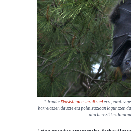
1. irudia:
Ekosistemen zerbitzuei
erreparatuz ger
barreiatzen dituzte eta polinizazioan laguntzen du
dira bereziki estimatua