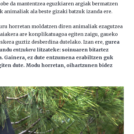
hobe da mantentzea eguzkiaren argiak bermatzen
 animaliak ala beste gizaki batzuk izanda ere.
guru horretan moldatzen diren animaliak ezagutzea
saiakera are konplikatuagoa egiten zaigu, gaueko
skera guztiz desberdina dutelako. Izan ere,
gurea
mundu
entzukera
litzateke: soinuaren bitartez
. Gainera, ez dute entzumena erabiltzen guk
giten dute. Modu horretan, oihartzunen bidez