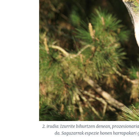
2. irudia: Izurrite bihurtzen denean, prozesionari
da. Saguzarrak espezie honen harrapakari ga