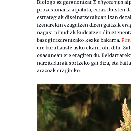
Biologo ez garenontzat
T. pityocampa
aip
prozesionaria aipatuta, erraz ikusten d
estrategiak diseinatzerakoan izan deza
izenarekin ezagutzen diren gaitzak era
nagusi pinudiak kudeatzen dituztenentz
basogintzarentzako kezka bakarra.
Pin
ere buruhauste asko ekarri ohi ditu. Zuh
osasunean ere eragiten du. Beldarrarek
narritadurak sortzeko gai dira, eta bai
arazoak eragiteko.