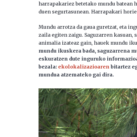
harrapakariez betetako mundu batean 
duen segurtasunean. Harrapakari horiek
Mundu arrotza da gaua guretzat, eta in
zaila egiten zaigu. Saguzarren kasuan, 
animalia izateaz gain, hauek mundu iku
mundu ikuskera bada, saguzarrena 
eskuratzen dute inguruko informazioa
bezala:
ekolokalizazioaren
bitartez e
mundua atzemateko gai dira.