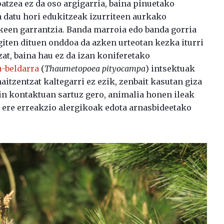
atzea ez da oso argigarria, baina pinuetako
a datu hori edukitzeak izurriteen aurkako
keen garrantzia. Banda marroia edo banda gorria
giten dituen onddoa da azken urteotan kezka iturri
at, baina hau ez da izan koniferetako
u-beldarra
(
Thaumetopoea pityocampa
) intsektuak
aitzentzat kaltegarri ez ezik, zenbait kasutan giza
in kontaktuan sartuz gero, animalia honen ileak
ta ere erreakzio alergikoak edota arnasbideetako