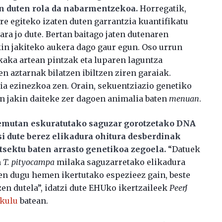
n duten rola da nabarmentzekoa.
Horregatik,
rre egiteko izaten duten garrantzia kuantifikatu
ara jo dute. Bertan baitago jaten dutenaren
kin jakiteko aukera dago gaur egun. Oso urrun
aka artean pintzak eta luparen laguntza
n aztarnak bilatzen ibiltzen ziren garaiak.
-ia ezinezkoa zen. Orain, sekuentziazio genetiko
n jakin daiteke zer dagoen animalia baten
menuan
.
remutan eskuratutako saguzar gorotzetako DNA
usi dute berez elikadura ohitura desberdinak
tsektu baten arrasto genetikoa zegoela.
“Datuek
n
T. pityocampa
milaka saguzarretako elikadura
sten dugu hemen ikertutako espezieez gain, beste
en dutela”, idatzi dute EHUko ikertzaileek
PeerJ
ikulu
batean.