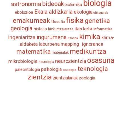
biologia
astronomia
bideoak
biokimika
Ekaia aldizkaria
ekologia
eboluzioa
elikagaiak
fisika
emakumeak
genetika
filosofia
geologia
ikerketa
historia
informatika
hizkuntzalaritza
kimika
ingurumena
ingeniaritza
klima-
itsasoa
aldaketa
laburpena
mapping_ignorance
medikuntza
matematika
materialak
osasuna
neurozientzia
mikrobiologia
neurologia
teknologia
psikologia
paleontologia
soziologia
zientzia
zientzialariak
zoologia