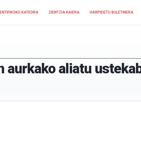
IENTIFIKOKO KATEDRA
ZIENTZIA KAIERA
HARPIDETU BULETINERA
n aurkako aliatu usteka