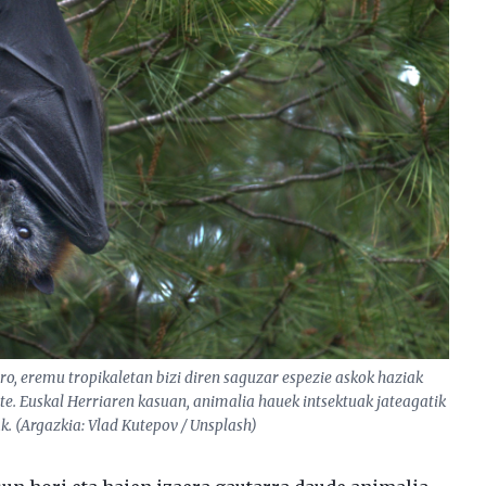
o, eremu tropikaletan bizi diren saguzar espezie askok haziak
te. Euskal Herriaren kasuan, animalia hauek intsektuak jateagatik
k. (Argazkia: Vlad Kutepov / Unsplash)