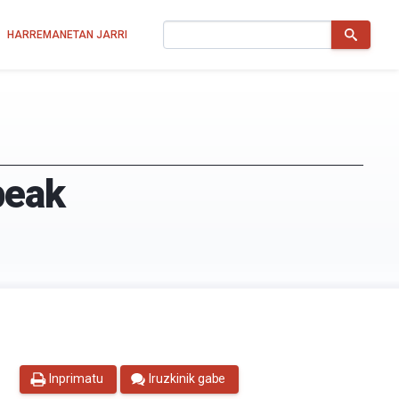
Bilatu
HARREMANETAN JARRI
beak
Inprimatu
Iruzkinik gabe