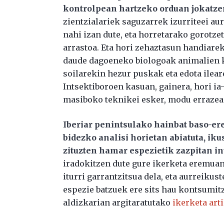
kontrolpean hartzeko orduan jokatze
zientzialariek saguzarrek izurriteei au
nahi izan dute, eta horretarako gorotzet
arrastoa. Eta hori zehaztasun handiare
daude dagoeneko biologoak animalien k
soilarekin hezur puskak eta edota ileare
Intsektiboroen kasuan, gainera, hori ia
masiboko teknikei esker, modu errazea
Iberiar penintsulako hainbat baso-e
bidezko analisi horietan abiatuta, ik
zituzten hamar espezietik zazpitan in
iradokitzen dute gure ikerketa eremua
iturri garrantzitsua dela, eta aurreiku
espezie batzuek ere sits hau kontsumitz
aldizkarian argitaratutako
ikerketa art