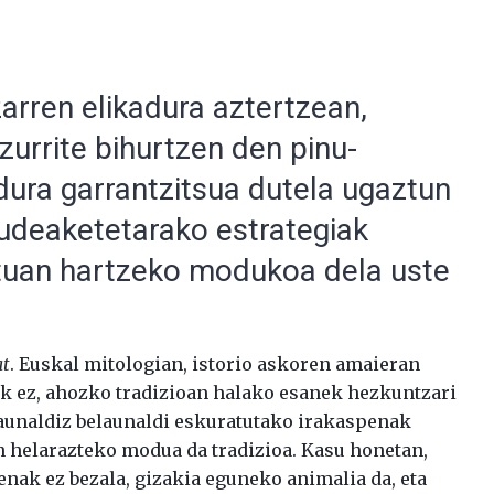
arren elikadura aztertzean,
izurrite bihurtzen den pinu-
dura garrantzitsua dutela ugaztun
kudeaketetarako estrategiak
tuan hartzeko modukoa dela uste
at
. Euskal mitologian, istorio askoren amaieran
k ez, ahozko tradizioan halako esanek hezkuntzari
elaunaldiz belaunaldi eskuratutako irakaspenak
 helarazteko modua da tradizioa. Kasu honetan,
nak ez bezala, gizakia eguneko animalia da, eta