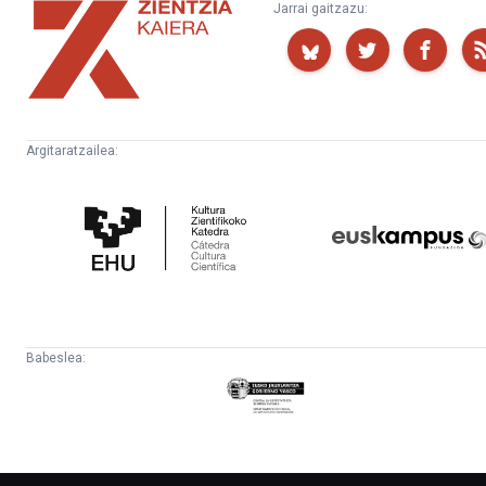
Zientzia
Jarrai gaitzazu:
Kaiera
Argitaratzailea:
Kultura
Euskampus
Zientifikoko
Fundazioa
Katedra
Babeslea:
Eusko
Jaurlaritza
-
Lehendakaritza