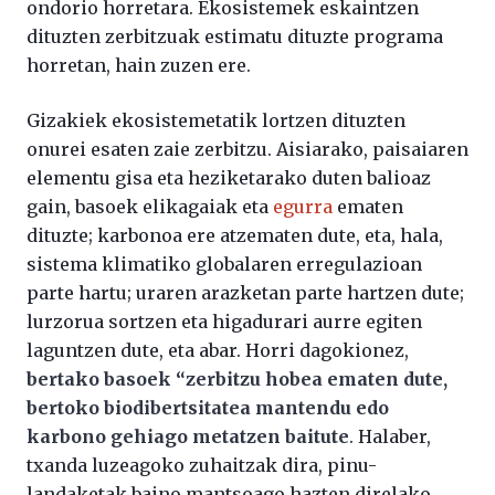
ondorio horretara. Ekosistemek eskaintzen
dituzten zerbitzuak estimatu dituzte programa
horretan, hain zuzen ere.
Gizakiek ekosistemetatik lortzen dituzten
onurei esaten zaie zerbitzu. Aisiarako, paisaiaren
elementu gisa eta heziketarako duten balioaz
gain, basoek elikagaiak eta
egurra
ematen
dituzte; karbonoa ere atzematen dute, eta, hala,
sistema klimatiko globalaren erregulazioan
parte hartu; uraren arazketan parte hartzen dute;
lurzorua sortzen eta higadurari aurre egiten
laguntzen dute, eta abar. Horri dagokionez,
bertako basoek “zerbitzu hobea ematen dute,
bertoko biodibertsitatea mantendu edo
karbono gehiago metatzen baitute
. Halaber,
txanda luzeagoko zuhaitzak dira, pinu-
landaketak baino mantsoago hazten direlako,