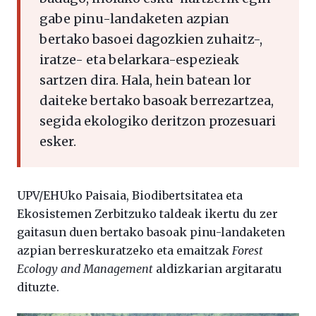
gabe pinu-landaketen azpian
bertako basoei dagozkien zuhaitz-,
iratze- eta belarkara-espezieak
sartzen dira. Hala, hein batean lor
daiteke bertako basoak berrezartzea,
segida ekologiko deritzon prozesuari
esker.
UPV/EHUko Paisaia, Biodibertsitatea eta
Ekosistemen Zerbitzuko taldeak ikertu du zer
gaitasun duen bertako basoak pinu-landaketen
azpian berreskuratzeko eta emaitzak
Forest
Ecology and Management
aldizkarian argitaratu
dituzte.