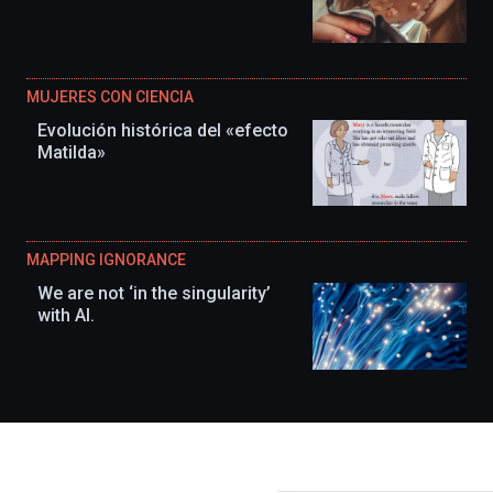
MUJERES CON CIENCIA
Evolución histórica del «efecto
Matilda»
MAPPING IGNORANCE
We are not ‘in the singularity’
with AI.