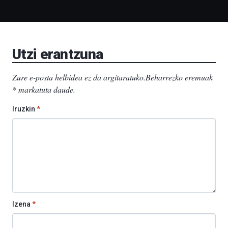
Bidebarrietako
Liburutegia,
Bizkaia
Aretoa-
EHU…
Utzi erantzuna
Zure e-posta helbidea ez da argitaratuko.
Beharrezko eremuak
*
markatuta daude
.
Iruzkin
*
Izena
*