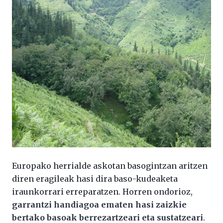
Europako herrialde askotan basogintzan aritzen
diren eragileak hasi dira baso-kudeaketa
iraunkorrari erreparatzen. Horren ondorioz,
garrantzi handiagoa ematen hasi zaizkie
bertako basoak berrezartzeari eta sustatzeari
.