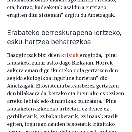
eta, hortaz, kudeaketak asaldura gutxiago
eragiten ditu sisteman”, argitu du Ametzagak.
Erabateko berreskurapena lortzeko,
esku-hartzea beharrezkoa
Basogintzak bizi duen
krisiak
eraginda, “pinu-
landaketa zahar asko dago Bizkaian. Horrek
aukera eman digu ikusteko nola gertatzen den
segida ekologikoa ingurune horietan”, dio
Ametzagak. Ekosistema batean berez gertatzen
den bilakaera da, bertako eta inguruko espezieen
arteko lehiak edo dinamikak bultzatuta. “Pinu-
landaketen azkeneko urteetan, ez denez ez
garbiketarik, ez bakanketarik, ez inausketarik
egiten, inguruan dauden basoetatik iritsitako
haziek aurrera egiten dute pinuek eskaintzen