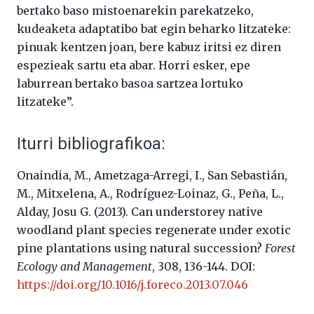
bertako baso mistoenarekin parekatzeko,
kudeaketa adaptatibo bat egin beharko litzateke:
pinuak kentzen joan, bere kabuz iritsi ez diren
espezieak sartu eta abar. Horri esker, epe
laburrean bertako basoa sartzea lortuko
litzateke”.
Iturri bibliografikoa:
Onaindia, M., Ametzaga-Arregi, I., San Sebastián,
M., Mitxelena, A., Rodríguez-Loinaz, G., Peña, L.,
Alday, Josu G. (2013). Can understorey native
woodland plant species regenerate under exotic
pine plantations using natural succession?
Forest
Ecology and Management
, 308, 136-144. DOI:
https://doi.org/10.1016/j.foreco.2013.07.046