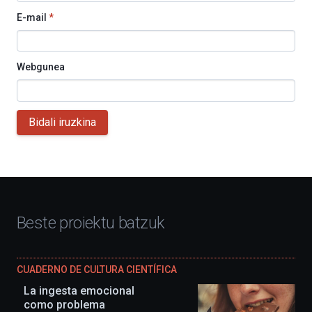
E-mail
*
Webgunea
Bidali iruzkina
Beste proiektu batzuk
CUADERNO DE CULTURA CIENTÍFICA
La ingesta emocional
como problema