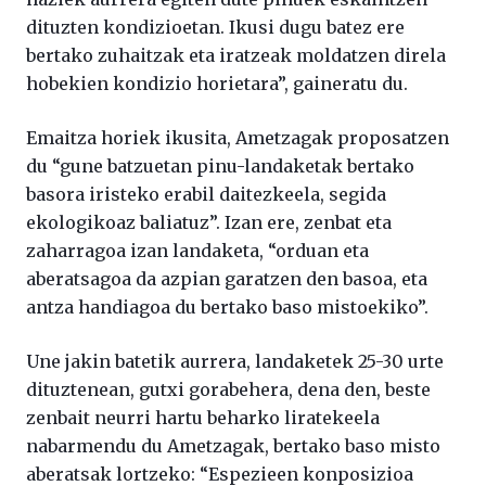
dituzten kondizioetan. Ikusi dugu batez ere
bertako zuhaitzak eta iratzeak moldatzen direla
hobekien kondizio horietara”, gaineratu du.
Emaitza horiek ikusita, Ametzagak proposatzen
du “gune batzuetan pinu-landaketak bertako
basora iristeko erabil daitezkeela, segida
ekologikoaz baliatuz”. Izan ere, zenbat eta
zaharragoa izan landaketa, “orduan eta
aberatsagoa da azpian garatzen den basoa, eta
antza handiagoa du bertako baso mistoekiko”.
Une jakin batetik aurrera, landaketek 25-30 urte
dituztenean, gutxi gorabehera, dena den, beste
zenbait neurri hartu beharko liratekeela
nabarmendu du Ametzagak, bertako baso misto
aberatsak lortzeko: “Espezieen konposizioa