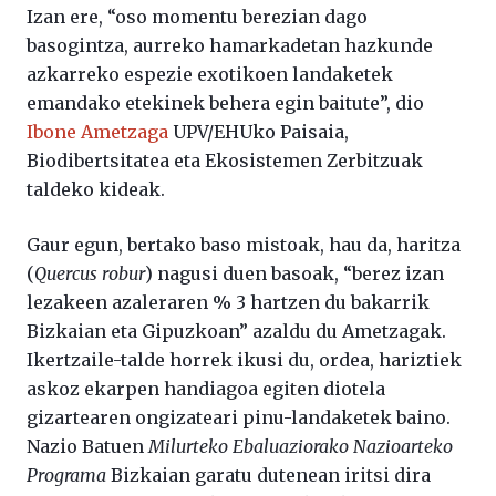
Izan ere, “oso momentu berezian dago
basogintza, aurreko hamarkadetan hazkunde
azkarreko espezie exotikoen landaketek
emandako etekinek behera egin baitute”, dio
Ibone Ametzaga
UPV/EHUko Paisaia,
Biodibertsitatea eta Ekosistemen Zerbitzuak
taldeko kideak.
Gaur egun, bertako baso mistoak, hau da, haritza
(
Quercus robur
) nagusi duen basoak, “berez izan
lezakeen azaleraren % 3 hartzen du bakarrik
Bizkaian eta Gipuzkoan” azaldu du Ametzagak.
Ikertzaile-talde horrek ikusi du, ordea, hariztiek
askoz ekarpen handiagoa egiten diotela
gizartearen ongizateari pinu-landaketek baino.
Nazio Batuen
Milurteko Ebaluaziorako Nazioarteko
Programa
Bizkaian garatu dutenean iritsi dira