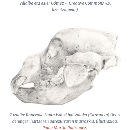
Villalba eta Asier Gómez – Creative Commons 4.0.
lizentziapean)
7. irudia: Raneroko Santa Isabel haitzuloko (Karrantza)
Ursus
deningeri
hartzaren garezurraren marrazkia. (Ilustrazioa:
Paula Martin Rodríguez
)