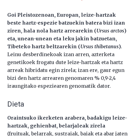
Goi Pleistozenoan, Europan, leize-hartzak
beste hartz-espezie batzuekin batera bizi izan
ziren, hala nola hartz arrearekin (
Ursus arctos
)
eta, unean-unean eta leku jakin batzuetan,
Tibeteko hartz beltzarekin (
Ursus thibetanus
)
.
Leinu desberdinekoak izan arren, azterketa
genetikoek frogatu dute leize-hartzak eta hartz
arreak hibridatu egin zirela; izan ere, gaur egun
bizi den hartz arrearen genomaren % 0,9-2,4
iraungitako espeziearen genomatik dator.
Dieta
Oraintsuko ikerketen arabera, badakigu leize-
hartzak, gehienbat, belarjaleak zirela
(fruituak, belarrak, sustraiak, baiak eta abar jaten