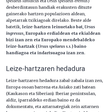
spelaeus lanidicus
eta
Ursus spelaeus eremus
)
desberdintasun handiak erakusten dituzte
gainerako hartzen populazioen aldean,
alpetarrak txikiagoak direlako. Beste alde
batetik,
leize-hartzen leinuetako bat,
Ursus
ingressus
, Europako erdialdean eta ekialdean
bizi izan zen eta Europako mendebaldeko
leize-hartzak (
Ursus spelaeus s.s.
) baino
handiagoa eta indartsuagoa izan zen
.
Leize-hartzaren hedadura
Leize-hartzaren hedadura zabal-zabala izan zen,
Europa osoan barrena eta Asiako zati batean
(Kaukason eta Siberian). Iberiar penintsulan,
aldiz, iparraldeko erdian baino ez da
dokumentatu, eta aztarnategiak zein aztarnen