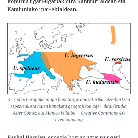
kopurua ugari-ugariak dira Kantauri aldean eta
Kataluniako ipar-ekialdean.
4. irudia: Europako mapa honetan, proposaturiko leize-hartzen
espezieak eta haien banaketa geografikoa ageri dira. (Irudia:
Asier Gómez eta Mónica Villalba – Creative Commons 4.0.
lizentziapean)
Euskal Herrian, espezie horren aztarna ugari