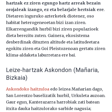
hartzak ez ziren egungo hartz arreak bezain
orojaleak izango, ez eta belarjale hertsiak ere
.
Dietaren inguruko azterketek diotenez, oso
habitat heterogeneoetan bizi izan ziren.
Elkarrengandik hurbil bizi ziren populazioek
dieta berezitu zuten. Gainera, ekosistema
desberdinak dituzten altitude eta latitudeetara
egokitu ziren eta Goi Pleistozenoan gertatu ziren
klima-aldaketa laburretara ere bai.
Leize-hartzak Askondon (Mañaria,
Bizkaia)
Askondoko haitzuloa
edo leizea Mañarian dago,
San Lorentzo baselizatik hurbil, Urkuleta auzoan.
Gaur egun, Kanterazarra harrobiak zati batean
itxita dauka haitzulorako sarbide nagusia;