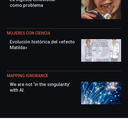
como problema
MUJERES CON CIENCIA
Evolución histórica del «efecto
Matilda»
MAPPING IGNORANCE
We are not ‘in the singularity’
with AI.