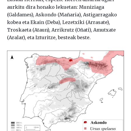
aurkitu dira honako lekuetan: Muniziaga
(Galdames), Askondo (Mañaria), Astigarragako
kobea eta Ekain (Deba), Lezetxiki (Arrasate),
Troskaeta (Ataun), Arrikrutz (Oñati), Amutxate
(Aralar), eta Izturitze, besteak beste.