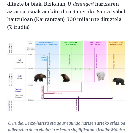
dituzte bi-biak. Bizkaian,
U. deningeri
hartzaren
aztarna osoak aurkitu dira Raneroko Santa Isabel
haitzuloan (Karrantzan), 300 mila urte dituztela
(7. irudia).
6. irudia: Leize-hartza eta gaur egungo hartzen arteko erlazioa
adierazten duen eboluzio eskema sinplifikatua. (Irudia: Mónica