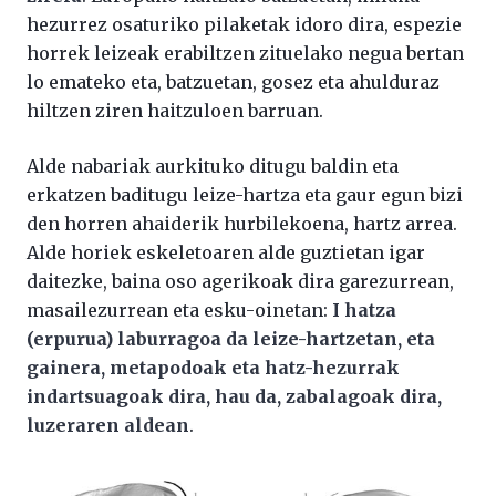
hezurrez osaturiko pilaketak idoro dira, espezie
horrek leizeak erabiltzen zituelako negua bertan
lo emateko eta, batzuetan, gosez eta ahulduraz
hiltzen ziren haitzuloen barruan.
Alde nabariak aurkituko ditugu baldin eta
erkatzen baditugu leize-hartza eta gaur egun bizi
den horren ahaiderik hurbilekoena, hartz arrea.
Alde horiek eskeletoaren alde guztietan igar
daitezke, baina oso agerikoak dira garezurrean,
masailezurrean eta esku-oinetan:
I hatza
(erpurua) laburragoa da leize-hartzetan, eta
gainera, metapodoak eta hatz-hezurrak
indartsuagoak dira, hau da, zabalagoak dira,
luzeraren aldean
.