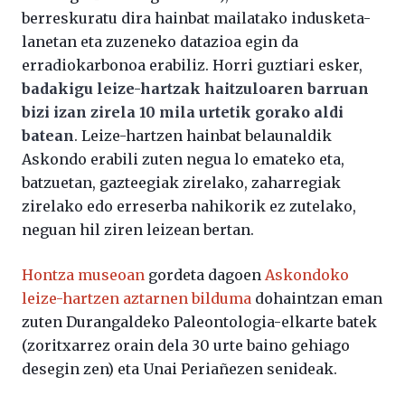
berreskuratu dira hainbat mailatako indusketa-
lanetan eta zuzeneko datazioa egin da
erradiokarbonoa erabiliz. Horri guztiari esker,
badakigu leize-hartzak haitzuloaren barruan
bizi izan zirela 10 mila urtetik gorako aldi
batean
. Leize-hartzen hainbat belaunaldik
Askondo erabili zuten negua lo emateko eta,
batzuetan, gazteegiak zirelako, zaharregiak
zirelako edo erreserba nahikorik ez zutelako,
neguan hil ziren leizean bertan.
Hontza museoan
gordeta dagoen
Askondoko
leize-hartzen aztarnen bilduma
dohaintzan eman
zuten Durangaldeko Paleontologia-elkarte batek
(zoritxarrez orain dela 30 urte baino gehiago
desegin zen) eta Unai Periañezen senideak.