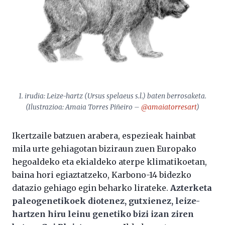
1. irudia: Leize-hartz (
Ursus spelaeus s.l.
) baten berrosaketa.
(Ilustrazioa: Amaia Torres Piñeiro –
@amaiatorresart
)
Ikertzaile batzuen arabera, espezieak hainbat
mila urte gehiagotan biziraun zuen Europako
hegoaldeko eta ekialdeko aterpe klimatikoetan,
baina hori egiaztatzeko, Karbono-14 bidezko
datazio gehiago egin beharko lirateke.
Azterketa
paleogenetikoek diotenez, gutxienez, leize-
hartzen hiru leinu genetiko bizi izan ziren