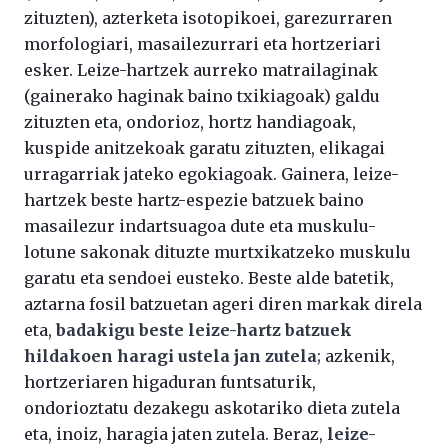
zituzten), azterketa isotopikoei, garezurraren
morfologiari, masailezurrari eta hortzeriari
esker. Leize-hartzek aurreko matrailaginak
(gainerako haginak baino txikiagoak) galdu
zituzten eta, ondorioz, hortz handiagoak,
kuspide anitzekoak garatu zituzten, elikagai
urragarriak jateko egokiagoak. Gainera, leize-
hartzek beste hartz-espezie batzuek baino
masailezur indartsuagoa dute eta muskulu-
lotune sakonak dituzte murtxikatzeko muskulu
garatu eta sendoei eusteko. Beste alde batetik,
aztarna fosil batzuetan ageri diren markak direla
eta,
badakigu beste leize-hartz batzuek
hildakoen haragi ustela jan zutela
; azkenik,
hortzeriaren higaduran funtsaturik,
ondorioztatu dezakegu askotariko dieta zutela
eta, inoiz, haragia jaten zutela. Beraz,
leize-