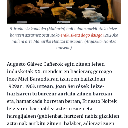
8. irudia: Askondoko (Mañaria) haitzuloan aurkitutako leize-
hartzen aztarnez osatutako
erakusketa dago ikusgai
2020ko
irailera arte Mañariko Hontza museoan. (Argazkia: Hontza
museoa)
Augusto Gálvez Cañerok egin zituen lehen
indusketak XX. mendearen hasieran; geroago
Joxe Miel Barandiaran izan zen haitzuloan
1929an.
1963. urtean, Joan Serrések leize-
hartzaren bi burezur aurkitu zituen barruan
eta, hamarkada horretan bertan, Ernesto Noltek
leizearen barrualdea aztertu zuen eta
haragijaleen (gehienbat, hartzen) nahiz gizakien
aztarnak aurkitu zituen; halaber, adierazi zuen