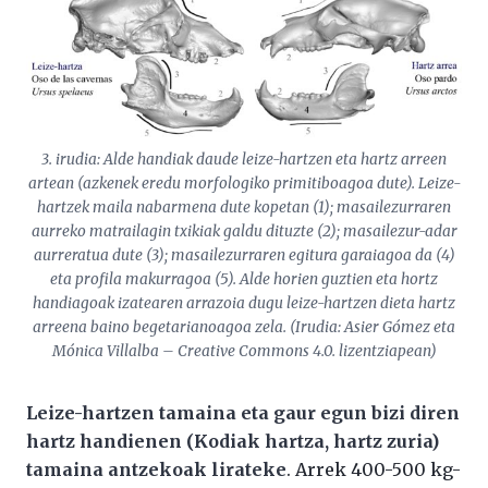
3. irudia: Alde handiak daude leize-hartzen eta hartz arreen
artean (azkenek eredu morfologiko primitiboagoa dute). Leize-
hartzek maila nabarmena dute kopetan (1); masailezurraren
aurreko matrailagin txikiak galdu dituzte (2); masailezur-adar
aurreratua dute (3); masailezurraren egitura garaiagoa da (4)
eta profila makurragoa (5). Alde horien guztien eta hortz
handiagoak izatearen arrazoia dugu leize-hartzen dieta hartz
arreena baino begetarianoagoa zela. (Irudia: Asier Gómez eta
Mónica Villalba – Creative Commons 4.0. lizentziapean)
Leize-hartzen tamaina eta gaur egun bizi diren
hartz handienen (Kodiak hartza, hartz zuria)
tamaina antzekoak lirateke
. Arrek 400-500 kg-