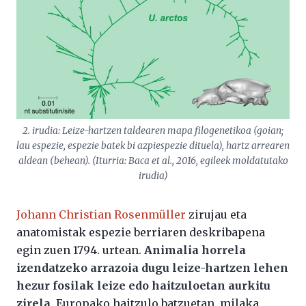
2. irudia: Leize-hartzen taldearen mapa filogenetikoa (goian;
lau espezie, espezie batek bi azpiespezie dituela), hartz arrearen
aldean (behean). (Iturria: Baca
et al
., 2016, egileek moldatutako
irudia)
Johann Christian Rosenmüller
zirujau eta
anatomistak espezie berriaren deskribapena
egin zuen 1794. urtean.
Animalia horrela
izendatzeko arrazoia dugu leize-hartzen lehen
hezur fosilak leize edo haitzuloetan aurkitu
zirela
. Europako haitzulo batzuetan, milaka