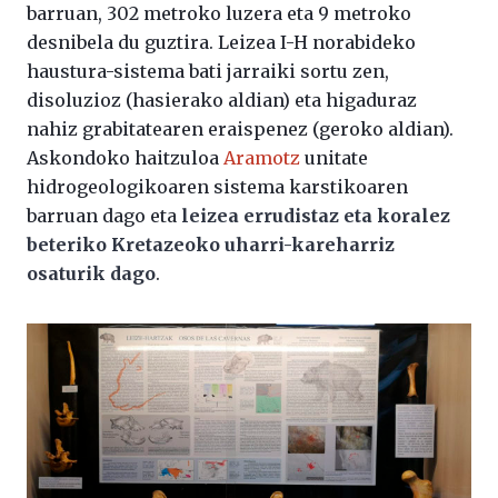
barruan, 302 metroko luzera eta 9 metroko
desnibela du guztira. Leizea I-H norabideko
haustura-sistema bati jarraiki sortu zen,
disoluzioz (hasierako aldian) eta higaduraz
nahiz grabitatearen eraispenez (geroko aldian).
Askondoko haitzuloa
Aramotz
unitate
hidrogeologikoaren sistema karstikoaren
barruan dago eta
leizea errudistaz eta koralez
beteriko Kretazeoko uharri-kareharriz
osaturik dago
.