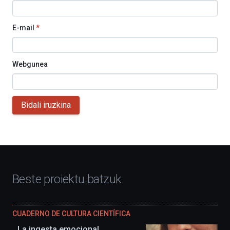
E-mail
*
Webgunea
Bidali iruzkina
Beste proiektu batzuk
CUADERNO DE CULTURA CIENTÍFICA
La ingesta emocional