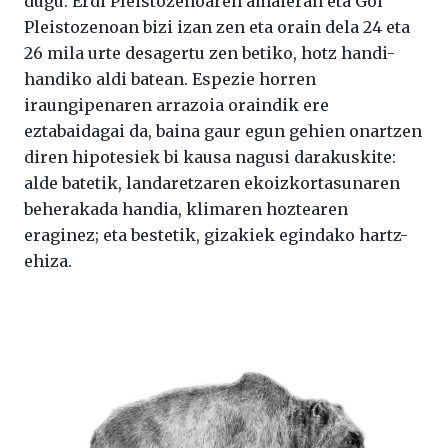
dugu. Erdi Pleistozenoaren amaieran eta Goi
Pleistozenoan bizi izan zen eta orain dela 24 eta
26 mila urte desagertu zen betiko, hotz handi-
handiko aldi batean. Espezie horren
iraungipenaren arrazoia oraindik ere
eztabaidagai da, baina gaur egun gehien onartzen
diren hipotesiek bi kausa nagusi darakuskite:
alde batetik, landaretzaren ekoizkortasunaren
beherakada handia, klimaren hoztearen
eraginez; eta bestetik, gizakiek egindako hartz-
ehiza.