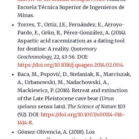
Escuela Técnica Superior de Ingenieros de
Minas.
Torres, T., Ortiz, J.E., Fernández, E., Arroyo-
Pardo, E., Grün, R., Pérez-González, A. (2014).
Aspartic acid racemization as a dating tool
for dentine: A reality.
Quaternary
Geochronology,
22
,
43-56. DOI:
https://doi.org/10.1016/j.quageo.2014.02.004
.
Baca, M., Popović, D., Stefaniak, K., Marciszak,
A., Urbanowski, M., Nadachowski, A.,
Mackiewicz, P. (2016). Retreat and extinction
of the Late Pleistocene cave bear (
Ursus
spelaeus
sensu lato).
The Science of Nature
103
(92). DOI:
https://doi.org/10.1007/s00114-016-
1414-8
.
Gómez-Olivencia, A. (2018). Los