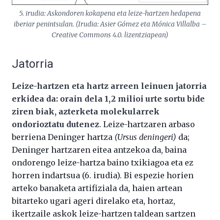
5. irudia: Askondoren kokapena eta leize-hartzen hedapena
iberiar penintsulan. (Irudia: Asier Gómez eta Mónica Villalba –
Creative Commons 4.0. lizentziapean)
Jatorria
Leize-hartzen eta hartz arreen leinuen jatorria
erkidea da: orain dela 1,2 milioi urte sortu bide
ziren biak, azterketa molekularrek
ondorioztatu dutenez
. Leize-hartzaren arbaso
berriena Deninger hartza
(Ursus deningeri)
da;
Deninger hartzaren eitea antzekoa da, baina
ondorengo leize-hartza baino txikiagoa eta ez
horren indartsua (6. irudia). Bi espezie horien
arteko banaketa artifiziala da, haien artean
bitarteko ugari ageri direlako eta, hortaz,
ikertzaile askok leize-hartzen taldean sartzen