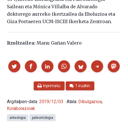
Sailean eta Mónica Villalba de Alvarado
doktorego aurreko ikertzailea da Eboluzioa eta
Giza Portaeren UCM-ISCIII Ikerketa Zentroan.
Itzultzailea:
Manu Gañan Valero
Partekatu
Inprimatu
1 iruzkin
Argitalpen-data:
2019/12/03
· Atala:
Dibulgazioa
,
Kolaborazioak
arkeologia
paleontologia