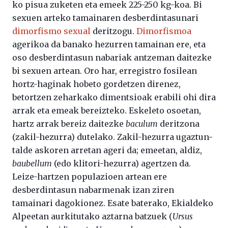
ko pisua zuketen eta emeek 225-250 kg-koa. Bi
sexuen arteko tamainaren desberdintasunari
dimorfismo sexual
deritzogu.
Dimorfismoa
agerikoa da banako hezurren tamainan ere, eta
oso desberdintasun nabariak antzeman daitezke
bi sexuen artean. Oro har, erregistro fosilean
hortz-haginak hobeto gordetzen direnez,
betortzen zeharkako dimentsioak erabili ohi dira
arrak eta emeak bereizteko. Eskeleto osoetan,
hartz arrak bereiz daitezke
baculum
deritzona
(zakil-hezurra) dutelako. Zakil-hezurra ugaztun-
talde askoren arretan ageri da; emeetan, aldiz,
baubellum
(edo klitori-hezurra) agertzen da.
Leize-hartzen populazioen artean ere
desberdintasun nabarmenak izan ziren
tamainari dagokionez. Esate baterako, Ekialdeko
Alpeetan aurkitutako aztarna batzuek (
Ursus