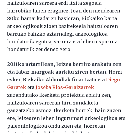
haitzuloaren sarrera erdi itxita zegoela
harrobiko lanen eraginez. Joan den mendearen
80ko hamarkadaren hasieran, Bizkaiko karta
arkeologikoak zioen bazitekeela haitzuloaren
barruko balizko aztarnategi arkeologikoa
hondaturik egotea, sarrera eta lehen esparrua
hondaturik zeudenez gero.
2011ko urtarrilean, leizea berriro arakatu zen
eta labar-margoak aurkitu ziren bertan
. Horri
esker, Bizkaiko Aldundiak finantzatu eta
Diego
Garatek
eta
Joseba Rios-Garaizarrek
zuzendutako ikerketa proiektua abiatu zen,
haitzuloaren sarreran hiru zundaketa
gauzatzeko asmoz. Ikerketa horrek, hain zuzen
ere, leizearen lehen ingurumari arkeologikoa eta
paleontologikoa ondu zuen eta, horretan