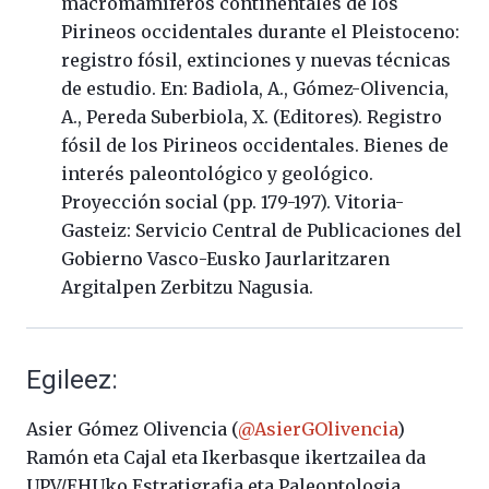
macromamíferos continentales de los
Pirineos occidentales durante el Pleistoceno:
registro fósil, extinciones y nuevas técnicas
de estudio. En: Badiola, A., Gómez-Olivencia,
A., Pereda Suberbiola, X. (Editores). Registro
fósil de los Pirineos occidentales. Bienes de
interés paleontológico y geológico.
Proyección social (pp. 179-197). Vitoria-
Gasteiz: Servicio Central de Publicaciones del
Gobierno Vasco-Eusko Jaurlaritzaren
Argitalpen Zerbitzu Nagusia.
Egileez:
Asier Gómez Olivencia (
@AsierGOlivencia
)
Ramón eta Cajal eta Ikerbasque ikertzailea da
UPV/EHUko Estratigrafia eta Paleontologia