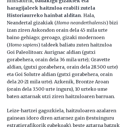
funtsaturik,
badakigu gizakiek eta
haragijaleek haitzuloa erabili zutela
Historiaurreko hainbat alditan
. Hala,
Neandertal gizakiak (
Homo neanderthalensis
) bizi
izan ziren Askondon orain dela 45 mila urte
baino gehiago; geroago, gizaki modernoen
(
Homo sapiens
) taldeek baliatu zuten haitzuloa
Goi Paleolitoan: Aurignac aldian (gutxi
gorabehera, orain dela 36 mila urte); Gravette
aldian, (gutxi gorabehera, orain dela 28.500 urte)
eta Goi Solutre aldian (gutxi gorabehera, orain
dela 20-21 mila urte). Azkenik, Brontze Aroan
(orain dela 3.500 urte inguru), 10 urteko ume
baten aztarnak utzi ziren haitzuloaren barruan.
Leize-hartzei gagozkiela, haitzuloaren azalaren
gainean idoro diren aztarnez gain (testuinguru
estratigrafikorik gabekoak), beste aztarna batzuk