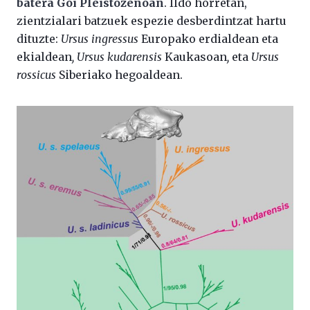
batera Goi Pleistozenoan
. Ildo horretan,
zientzialari batzuek espezie desberdintzat hartu
dituzte:
Ursus ingressus
Europako erdialdean eta
ekialdean
, Ursus kudarensis
Kaukasoan
,
eta
Ursus
rossicus
Siberiako hegoaldean.