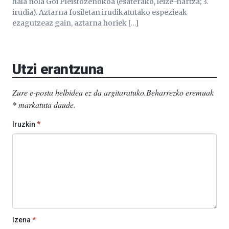
hala nola Goi Pleistozenokoa (esaterako, leize-hartza; 3.
irudia). Aztarna fosiletan irudikatutako espezieak
ezagutzeaz gain, aztarna horiek […]
Utzi erantzuna
Zure e-posta helbidea ez da argitaratuko.
Beharrezko eremuak
*
markatuta daude
.
Iruzkin
*
Izena
*