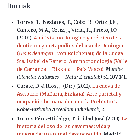
Iturriak:
Torres, T., Nestares, T., Cobo, R., Ortiz, J.E.,
Cantero, M.A., Ortiz, J., Vidal, R., Prieto, J.O.
(2001).
Análisis morfológico y métrico de la
dentición y metapodios del oso de Deninger
(
Ursus deningeri
, Von Reichenau) de la Cueva
Sta. Isabel de Ranero. Aminocronología (Valle
de Carranza – Bizkaia – País Vasco)
.
Munibe
(Ciencias Naturales – Natur Zientziak)
51
,
107-141.
Garate, D. & Rios, J. (Dir.) (2012).
La cueva de
Askondo (Mañaria, Bizkaia). Arte parietal y
ocupación humana durante la Prehistoria
.
Kobie-Bizkaiko Arkeologi Indusketak, 2
.
Torres Pérez-Hidalgo, Trinidad José (2013).
La
historia del oso de las cavernas: vida y
muerte de un animal desaparecido
. Madrid: