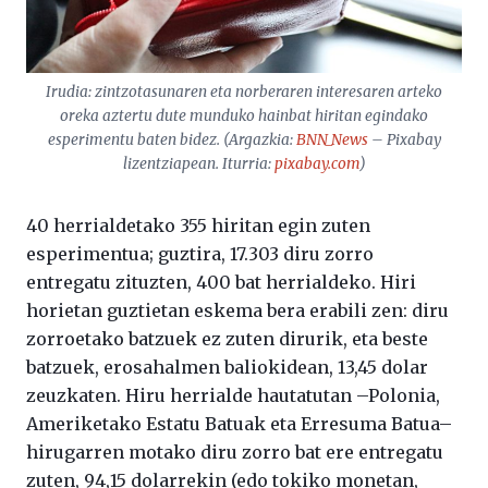
Irudia: zintzotasunaren eta norberaren interesaren arteko
oreka aztertu dute munduko hainbat hiritan egindako
esperimentu baten bidez. (Argazkia:
BNN_News
– Pixabay
lizentziapean. Iturria:
pixabay.com
)
40 herrialdetako 355 hiritan egin zuten
esperimentua; guztira, 17.303 diru zorro
entregatu zituzten, 400 bat herrialdeko. Hiri
horietan guztietan eskema bera erabili zen: diru
zorroetako batzuek ez zuten dirurik, eta beste
batzuek, erosahalmen baliokidean, 13,45 dolar
zeuzkaten. Hiru herrialde hautatutan –Polonia,
Ameriketako Estatu Batuak eta Erresuma Batua–
hirugarren motako diru zorro bat ere entregatu
zuten, 94,15 dolarrekin (edo tokiko monetan,