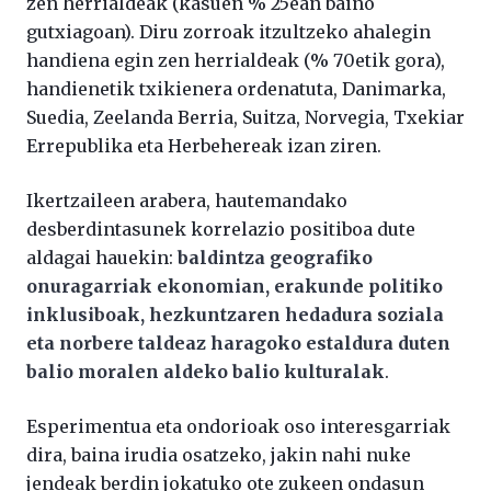
zen herrialdeak (kasuen % 25ean baino
gutxiagoan). Diru zorroak itzultzeko ahalegin
handiena egin zen herrialdeak (% 70etik gora),
handienetik txikienera ordenatuta, Danimarka,
Suedia, Zeelanda Berria, Suitza, Norvegia, Txekiar
Errepublika eta Herbehereak izan ziren.
Ikertzaileen arabera, hautemandako
desberdintasunek korrelazio positiboa dute
aldagai hauekin:
baldintza geografiko
onuragarriak ekonomian, erakunde politiko
inklusiboak, hezkuntzaren hedadura soziala
eta norbere taldeaz haragoko estaldura duten
balio moralen aldeko balio kulturalak
.
Esperimentua eta ondorioak oso interesgarriak
dira, baina irudia osatzeko, jakin nahi nuke
jendeak berdin jokatuko ote zukeen ondasun