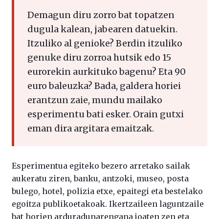
Demagun diru zorro bat topatzen
dugula kalean, jabearen datuekin.
Itzuliko al genioke? Berdin itzuliko
genuke diru zorroa hutsik edo 15
eurorekin aurkituko bagenu? Eta 90
euro baleuzka? Bada, galdera horiei
erantzun zaie, mundu mailako
esperimentu bati esker. Orain gutxi
eman dira argitara emaitzak.
Esperimentua egiteko bezero arretako sailak
aukeratu ziren, banku, antzoki, museo, posta
bulego, hotel, polizia etxe, epaitegi eta bestelako
egoitza publikoetakoak. Ikertzaileen laguntzaile
bat horien arduradunarengana joaten zen eta