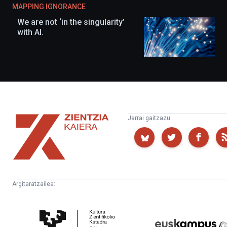
MAPPING IGNORANCE
We are not ‘in the singularity’
with AI.
Zientzia
Jarrai gaitzazu:
Kaiera
Argitaratzailea:
Kultura
Euskampus
Zientifikoko
Fundazioa
Katedra