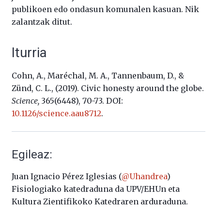
publikoen edo ondasun komunalen kasuan. Nik
zalantzak ditut.
Iturria
Cohn, A., Maréchal, M. A., Tannenbaum, D., &
Zünd, C. L., (2019). Civic honesty around the globe.
Science,
365(6448), 70-73. DOI:
10.1126/science.aau8712
.
Egileaz:
Juan Ignacio Pérez Iglesias (
@Uhandrea
)
Fisiologiako katedraduna da UPV/EHUn eta
Kultura Zientifikoko Katedraren arduraduna.