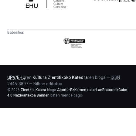
Babeslea:
Eusko
Jaurlaritza
-
Lehendakaritza
UPV
/
EHU
ren
Kultura Zientifikoko Katedra
ren bloga
—
ISSN
2445-3897
—
Bilbon editatua
©
2026
Zientzia Kaiera
bloga
Aitortu-EzKomertziala-LanEratorririkGabe
4.0 Nazioartekoa Baimen
baten mende dago