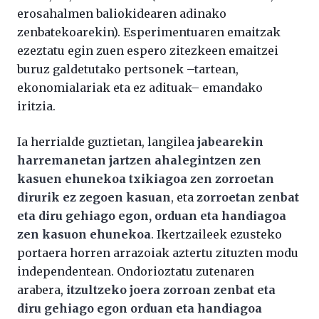
erosahalmen baliokidearen adinako
zenbatekoarekin). Esperimentuaren emaitzak
ezeztatu egin zuen espero zitezkeen emaitzei
buruz galdetutako pertsonek –tartean,
ekonomialariak eta ez adituak– emandako
iritzia.
Ia herrialde guztietan, langilea
jabearekin
harremanetan jartzen ahalegintzen zen
kasuen ehunekoa txikiagoa zen zorroetan
dirurik ez zegoen kasuan
, eta
zorroetan zenbat
eta diru gehiago egon, orduan eta handiagoa
zen kasuon ehunekoa
. Ikertzaileek ezusteko
portaera horren arrazoiak aztertu zituzten modu
independentean. Ondorioztatu zutenaren
arabera,
itzultzeko joera zorroan zenbat eta
diru gehiago egon orduan eta handiagoa