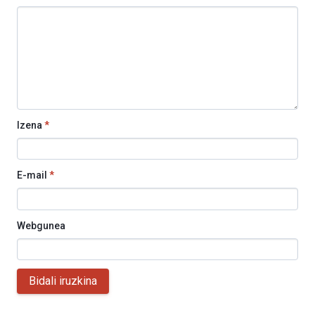
Izena
*
E-mail
*
Webgunea
Bidali iruzkina