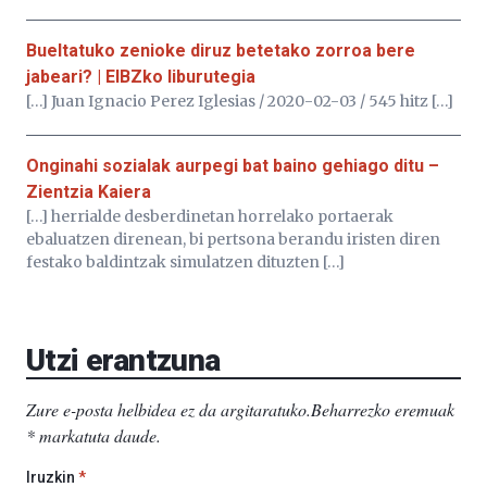
Bueltatuko zenioke diruz betetako zorroa bere
jabeari? | EIBZko liburutegia
[…] Juan Ignacio Perez Iglesias / 2020-02-03 / 545 hitz […]
Onginahi sozialak aurpegi bat baino gehiago ditu –
Zientzia Kaiera
[…] herrialde desberdinetan horrelako portaerak
ebaluatzen direnean, bi pertsona berandu iristen diren
festako baldintzak simulatzen dituzten […]
Utzi erantzuna
Zure e-posta helbidea ez da argitaratuko.
Beharrezko eremuak
*
markatuta daude
.
Iruzkin
*