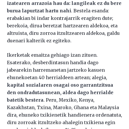
izatearen arrazoia hau da: langileak ez du bere
burua lapurtzat hartu nahi
. Bestela esanda:
erabakian bi indar kontrajarrik eragiten dute;
berekoia, dirua beretzat hartzearen aldekoa, eta
altruista, diru zorroa itzultzearen aldekoa, galdu
duenari kalterik ez egiteko.
Ikerketak emaitza gehiago izan zituen.
Esaterako, desberdintasun handia dago
jabearekin harremanetan jartzeko kasuen
ehunekoetan 40 herrialdeen artean; alegia,
kapital sozialaren osagai oso garrantzitsua
den ondradutasunean, aldea dago herrialde
batetik bestera
. Peru, Mexiko, Kenya,
Kazakhstan, Txina, Maroko, Ghana eta Malaysia
dira, ehuneko txikienetik handienera ordenatuta,
diru zorroak itzultzeko ahalegin txikiena egin