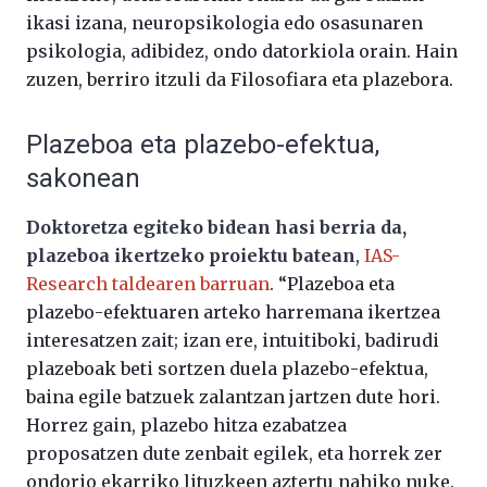
ikasi izana, neuropsikologia edo osasunaren
psikologia, adibidez, ondo datorkiola orain. Hain
zuzen, berriro itzuli da Filosofiara eta plazebora.
Plazeboa eta plazebo-efektua,
sakonean
Doktoretza egiteko bidean hasi berria da,
plazeboa ikertzeko proiektu batean
,
IAS-
Research taldearen barruan
. “Plazeboa eta
plazebo-efektuaren arteko harremana ikertzea
interesatzen zait; izan ere, intuitiboki, badirudi
plazeboak beti sortzen duela plazebo-efektua,
baina egile batzuek zalantzan jartzen dute hori.
Horrez gain, plazebo hitza ezabatzea
proposatzen dute zenbait egilek, eta horrek zer
ondorio ekarriko lituzkeen aztertu nahiko nuke.