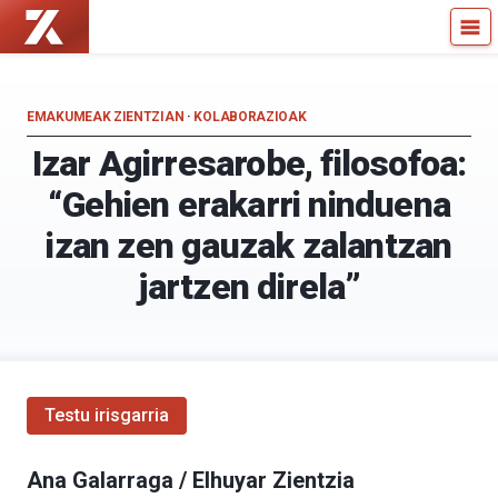
Zientzia
Kultura
Kaiera
Zientifikoko
—
Katedra
Kultura
EMAKUMEAK ZIENTZIAN
·
KOLABORAZIOAK
Zientifikoko
Izar Agirresarobe, filosofoa:
Katedra
“Gehien erakarri ninduena
izan zen gauzak zalantzan
jartzen direla”
Testu irisgarria
Ana Galarraga / Elhuyar Zientzia