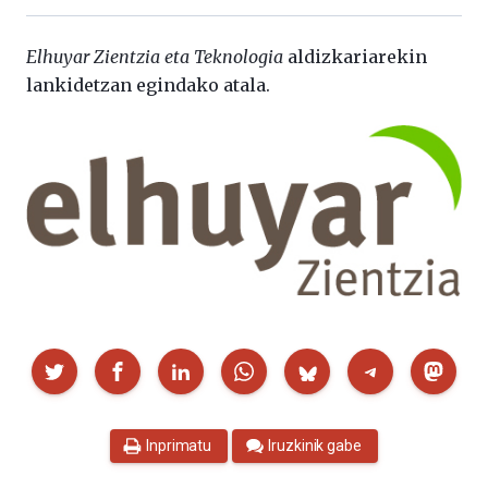
Elhuyar Zientzia eta Teknologia
aldizkariarekin
lankidetzan egindako atala.
Partekatu
Inprimatu
Iruzkinik gabe