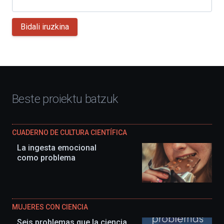
Bidali iruzkina
Beste proiektu batzuk
CUADERNO DE CULTURA CIENTÍFICA
La ingesta emocional
como problema
MUJERES CON CIENCIA
Seis problemas que la ciencia