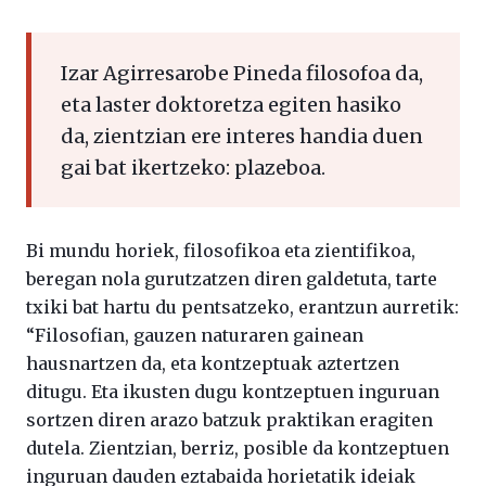
Izar Agirresarobe Pineda filosofoa da,
eta laster doktoretza egiten hasiko
da, zientzian ere interes handia duen
gai bat ikertzeko: plazeboa.
Bi mundu horiek, filosofikoa eta zientifikoa,
beregan nola gurutzatzen diren galdetuta, tarte
txiki bat hartu du pentsatzeko, erantzun aurretik:
“Filosofian, gauzen naturaren gainean
hausnartzen da, eta kontzeptuak aztertzen
ditugu. Eta ikusten dugu kontzeptuen inguruan
sortzen diren arazo batzuk praktikan eragiten
dutela. Zientzian, berriz, posible da kontzeptuen
inguruan dauden eztabaida horietatik ideiak