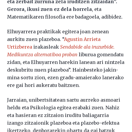
eta zerbait zurruna zela iruditzen zitzaidan”.
Gerora, ikusi zuen ez dela horrela
, eta
Matematikaren filosofia ere badagoela, adibidez.
Elhuyarrera praktikak egitera joan zenean
aurkitu zuen plazeboa. “
Agustin Arrieta
Urtizberea
irakasleak
Sendabide ala iruzurbide.
Medikuntza alternatiboa proban
liburua gomendatu
zidan, eta Elhuyarren harekin lanean ari nintzela
deskubritu nuen plazeboa”. Hainbesteko jakin-
mina sortu zion, ezen gradu-amaierako lanerako
ere gai hori aukeratu baitzuen.
Jarraian, unibertsitatean sartu aurreko asmoari
heldu eta Psikologia egitea erabaki zuen. Nahiz
eta hasieran ez zitzaion iruditu baliagarria
izango zitzaionik plazeboa eta plazebo-efektua
ikertzeko, denborarekin ohartu da gai batzuk