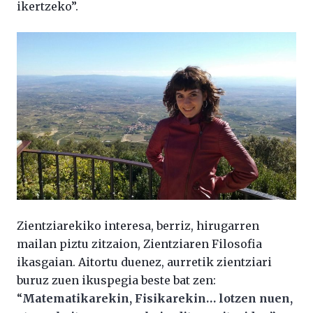
ikertzeko”.
Zientziarekiko interesa, berriz, hirugarren
mailan piztu zitzaion, Zientziaren Filosofia
ikasgaian. Aitortu duenez, aurretik zientziari
buruz zuen ikuspegia beste bat zen:
“
Matematikarekin, Fisikarekin… lotzen nuen,