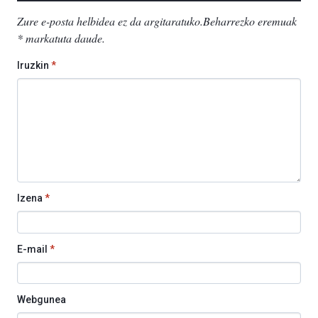
Zure e-posta helbidea ez da argitaratuko.
Beharrezko eremuak
*
markatuta daude
.
Iruzkin
*
Izena
*
E-mail
*
Webgunea