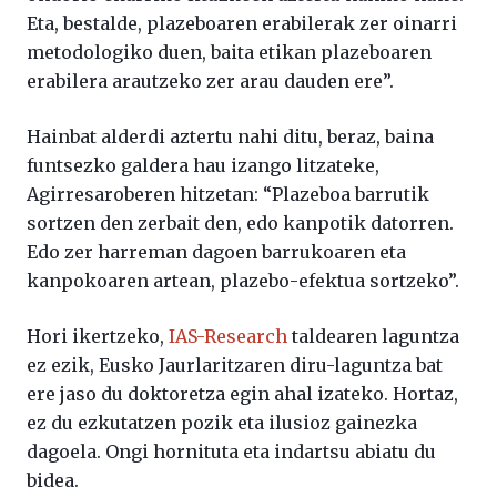
Eta, bestalde, plazeboaren erabilerak zer oinarri
metodologiko duen, baita etikan plazeboaren
erabilera arautzeko zer arau dauden ere”.
Hainbat alderdi aztertu nahi ditu, beraz, baina
funtsezko galdera hau izango litzateke,
Agirresaroberen hitzetan: “Plazeboa barrutik
sortzen den zerbait den, edo kanpotik datorren.
Edo zer harreman dagoen barrukoaren eta
kanpokoaren artean, plazebo-efektua sortzeko”.
Hori ikertzeko,
IAS-Research
taldearen laguntza
ez ezik, Eusko Jaurlaritzaren diru-laguntza bat
ere jaso du doktoretza egin ahal izateko. Hortaz,
ez du ezkutatzen pozik eta ilusioz gainezka
dagoela. Ongi hornituta eta indartsu abiatu du
bidea.