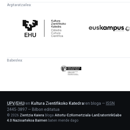
Argitaratzailea:
Kultura
Euskampus
Zientifikoko
Fundazioa
Katedra
Babeslea:
Eusko
Jaurlaritza
-
Lehendakaritza
UPV
/
EHU
ren
Kultura Zientifikoko Katedra
ren bloga
—
ISSN
2445-3897
—
Bilbon editatua
©
2026
Zientzia Kaiera
bloga
Aitortu-EzKomertziala-LanEratorririkGabe
4.0 Nazioartekoa Baimen
baten mende dago