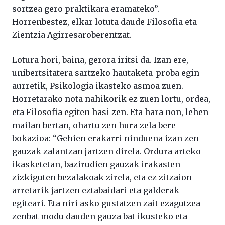
sortzea gero praktikara eramateko”.
Horrenbestez, elkar lotuta daude Filosofia eta
Zientzia Agirresaroberentzat.
Lotura hori, baina, gerora iritsi da. Izan ere,
unibertsitatera sartzeko hautaketa-proba egin
aurretik, Psikologia ikasteko asmoa zuen.
Horretarako nota nahikorik ez zuen lortu, ordea,
eta Filosofia egiten hasi zen. Eta hara non, lehen
mailan bertan, ohartu zen hura zela bere
bokazioa: “Gehien erakarri ninduena izan zen
gauzak zalantzan jartzen direla. Ordura arteko
ikasketetan, bazirudien gauzak irakasten
zizkiguten bezalakoak zirela, eta ez zitzaion
arretarik jartzen eztabaidari eta galderak
egiteari. Eta niri asko gustatzen zait ezagutzea
zenbat modu dauden gauza bat ikusteko eta