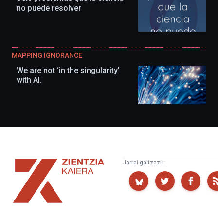
no puede resolver
MAPPING IGNORANCE
We are not ‘in the singularity’
with AI.
Zientzia
Jarrai gaitzazu:
Kaiera