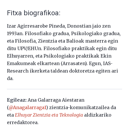
Fitxa biografikoa:
Izar Agirresarobe Pineda, Donostian jaio zen
1993an. Filosofiako gradua, Psikologiako gradua,
eta Filosofia, Zientzia eta Balioak masterra egin
ditu UPV/EHUn. Filosofiako praktikak egin ditu
Elhuyarren, eta Psikologiako praktikak Ekin
Emakumeak elkartean (Arrasaten). Egun, IAS-
Research ikerketa taldean doktoretza egiten ari
da.
Egileaz:
Ana Galarraga Aiestaran
(
@Anagalarraga1
) zientzia-komunikatzailea da
eta
Elhuyar Zientzia eta Teknologia
aldizkariko
erredaktorea.