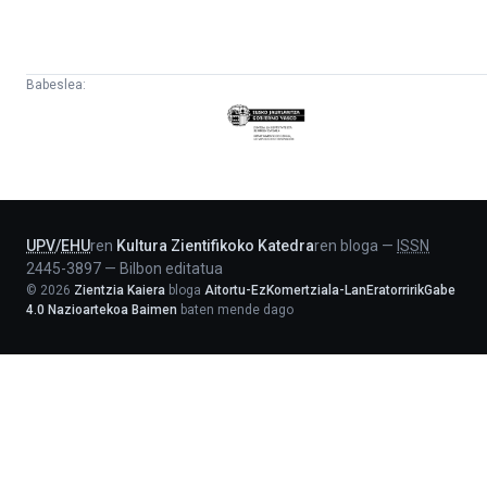
Babeslea:
Eusko
Jaurlaritza
-
Lehendakaritza
UPV
/
EHU
ren
Kultura Zientifikoko Katedra
ren bloga
—
ISSN
2445-3897
—
Bilbon editatua
©
2026
Zientzia Kaiera
bloga
Aitortu-EzKomertziala-LanEratorririkGabe
4.0 Nazioartekoa Baimen
baten mende dago