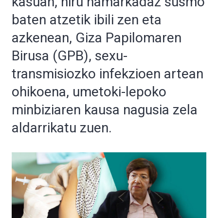
kasuan, hiru hamarkadaz susmo
baten atzetik ibili zen eta
azkenean, Giza Papilomaren
Birusa (GPB), sexu-
transmisiozko infekzioen artean
ohikoena, umetoki-lepoko
minbiziaren kausa nagusia zela
aldarrikatu zuen.