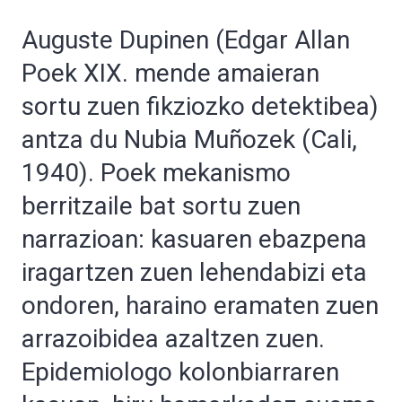
Auguste Dupinen (Edgar Allan
Poek XIX. mende amaieran
sortu zuen fikziozko detektibea)
antza du Nubia Muñozek (Cali,
1940). Poek mekanismo
berritzaile bat sortu zuen
narrazioan: kasuaren ebazpena
iragartzen zuen lehendabizi eta
ondoren, haraino eramaten zuen
arrazoibidea azaltzen zuen.
Epidemiologo kolonbiarraren