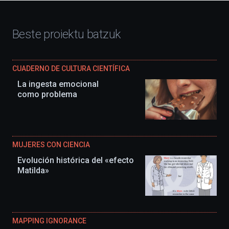
Beste proiektu batzuk
CUADERNO DE CULTURA CIENTÍFICA
La ingesta emocional
como problema
MUJERES CON CIENCIA
Evolución histórica del «efecto
Matilda»
MAPPING IGNORANCE