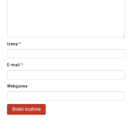
Izena
*
E-mail
*
Webgunea
Bidali iruzkina