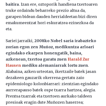
baitira
. Izan ere, oztoporik handiena txertoaren
truke ordaindu beharreko prezio altua da,
garapen bidean dauden herrialdeetan bizi diren
emakumeentzat hori eskuratzea ezinezkoa da
eta.
Sariei jarraiki,
2008ko Nobel saria irabazteko
zorian egon zen Muñoz, medikuntza arloari
egindako ekarpen honengatik, baina,
azkenean, txertoa garatu zuen
Harald Zur
Hausen
mediku alemaniarrak lortu zuen
.
Alabaina, azken urteotan, ikertzaile batek jasan
dezakeen gauzarik okerrena gertatu zaio
epidemiologo kolonbiarrari: zientzian egindako
aurrerapauso batek ospe txarra hartzea, alegia.
Prentsa txarrak eta txertoen aurkako taldeen
presioak eragin dute Muñozen haserrea;