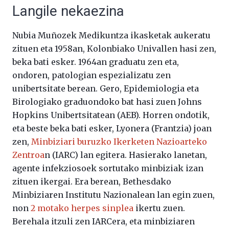
Langile nekaezina
Nubia Muñozek Medikuntza ikasketak aukeratu
zituen eta 1958an, Kolonbiako Univallen hasi zen,
beka bati esker. 1964an graduatu zen eta,
ondoren, patologian espezializatu zen
unibertsitate berean. Gero, Epidemiologia eta
Birologiako graduondoko bat hasi zuen Johns
Hopkins Unibertsitatean (AEB). Horren ondotik,
eta beste beka bati esker, Lyonera (Frantzia) joan
zen,
Minbiziari buruzko Ikerketen Nazioarteko
Zentroa
n (IARC) lan egitera. Hasierako lanetan,
agente infekziosoek sortutako minbiziak izan
zituen ikergai. Era berean, Bethesdako
Minbiziaren Institutu Nazionalean lan egin zuen,
non
2 motako herpes sinplea
ikertu zuen.
Berehala itzuli zen IARCera, eta minbiziaren