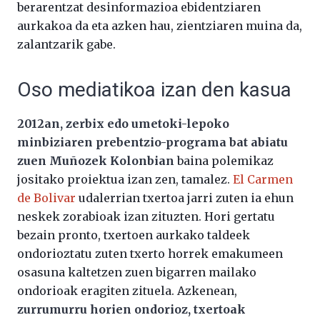
berarentzat desinformazioa ebidentziaren
aurkakoa da eta azken hau, zientziaren muina da,
zalantzarik gabe.
Oso mediatikoa izan den kasua
2012an, zerbix edo umetoki-lepoko
minbiziaren prebentzio-programa bat abiatu
zuen Muñozek Kolonbian
baina polemikaz
jositako proiektua izan zen, tamalez.
El Carmen
de Bolivar
udalerrian txertoa jarri zuten ia ehun
neskek zorabioak izan zituzten. Hori gertatu
bezain pronto, txertoen aurkako taldeek
ondorioztatu zuten txerto horrek emakumeen
osasuna kaltetzen zuen bigarren mailako
ondorioak eragiten zituela. Azkenean,
zurrumurru horien ondorioz, txertoak