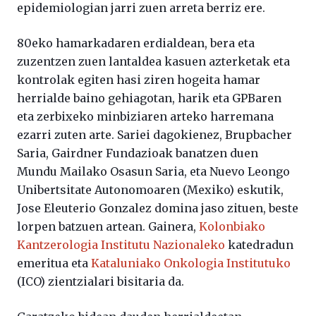
epidemiologian jarri zuen arreta berriz ere.
80eko hamarkadaren erdialdean, bera eta
zuzentzen zuen lantaldea kasuen azterketak eta
kontrolak egiten hasi ziren hogeita hamar
herrialde baino gehiagotan, harik eta GPBaren
eta zerbixeko minbiziaren arteko harremana
ezarri zuten arte. Sariei dagokienez, Brupbacher
Saria, Gairdner Fundazioak banatzen duen
Mundu Mailako Osasun Saria, eta Nuevo Leongo
Unibertsitate Autonomoaren (Mexiko) eskutik,
Jose Eleuterio Gonzalez domina jaso zituen, beste
lorpen batzuen artean. Gainera,
Kolonbiako
Kantzerologia Institutu Nazionaleko
katedradun
emeritua eta
Kataluniako Onkologia Institutuko
(ICO) zientzialari bisitaria da.