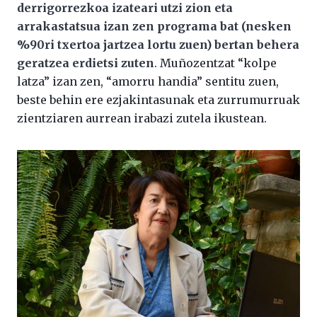
derrigorrezkoa izateari utzi zion eta
arrakastatsua izan zen programa bat (nesken
%90ri txertoa jartzea lortu zuen) bertan behera
geratzea erdietsi zuten
. Muñozentzat “kolpe
latza” izan zen, “amorru handia” sentitu zuen,
beste behin ere ezjakintasunak eta zurrumurruak
zientziaren aurrean irabazi zutela ikustean.