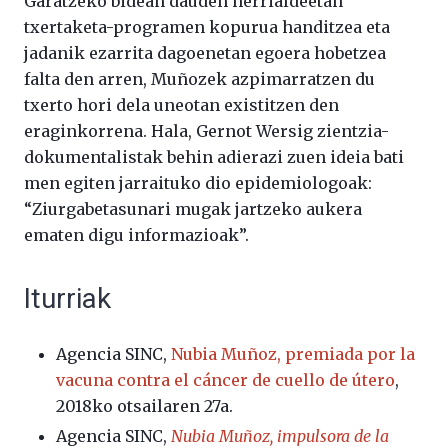
Garatzeko bidean dauden herrialdeetan
txertaketa-programen kopurua handitzea eta
jadanik ezarrita dagoenetan egoera hobetzea
falta den arren, Muñozek azpimarratzen du
txerto hori dela uneotan existitzen den
eraginkorrena. Hala, Gernot Wersig zientzia-
dokumentalistak behin adierazi zuen ideia bati
men egiten jarraituko dio epidemiologoak:
“Ziurgabetasunari mugak jartzeko aukera
ematen digu informazioak”.
Iturriak
Agencia SINC,
Nubia Muñoz, premiada por la
vacuna contra el cáncer de cuello de útero
,
2018ko otsailaren 27a.
Agencia SINC,
Nubia Muñoz, impulsora de la