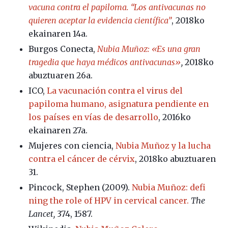
vacuna contra el papiloma. “Los antivacunas no
quieren aceptar la evidencia científica”
, 2018ko
ekainaren 14a.
Burgos Conecta,
Nubia Muñoz: «Es una gran
tragedia que haya médicos antivacunas»
,
2018ko
abuztuaren 26a.
ICO,
La vacunación contra el virus del
papiloma humano, asignatura pendiente en
los países en vías de desarrollo
, 2016ko
ekainaren 27a.
Mujeres con ciencia,
Nubia Muñoz y la lucha
contra el cáncer de cérvix
, 2018ko abuztuaren
31.
Pincock, Stephen (2009).
Nubia Muñoz: defi
ning the role of HPV in cervical cancer.
The
Lancet,
374, 1587.