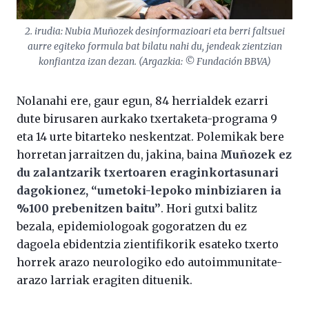
2. irudia: Nubia Muñozek desinformazioari eta berri faltsuei
aurre egiteko formula bat bilatu nahi du, jendeak zientzian
konfiantza izan dezan. (Argazkia: © Fundación BBVA)
Nolanahi ere, gaur egun, 84 herrialdek ezarri
dute birusaren aurkako txertaketa-programa 9
eta 14 urte bitarteko neskentzat. Polemikak bere
horretan jarraitzen du, jakina, baina
Muñozek ez
du zalantzarik txertoaren eraginkortasunari
dagokionez, “umetoki-lepoko minbiziaren ia
%100 prebenitzen baitu”
. Hori gutxi balitz
bezala, epidemiologoak gogoratzen du ez
dagoela ebidentzia zientifikorik esateko txerto
horrek arazo neurologiko edo autoimmunitate-
arazo larriak eragiten dituenik.