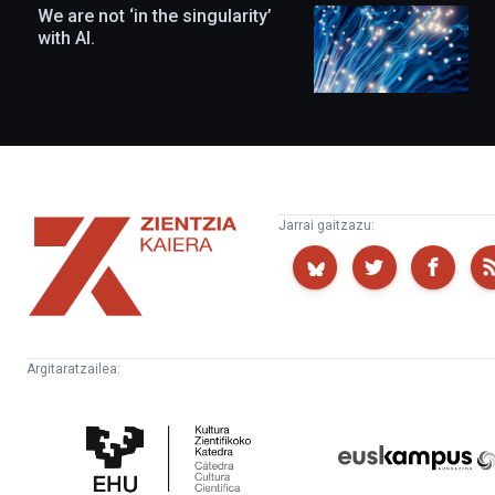
We are not ‘in the singularity’
with AI.
Zientzia
Jarrai gaitzazu:
Kaiera
Argitaratzailea:
Kultura
Euskampus
Zientifikoko
Fundazioa
Katedra