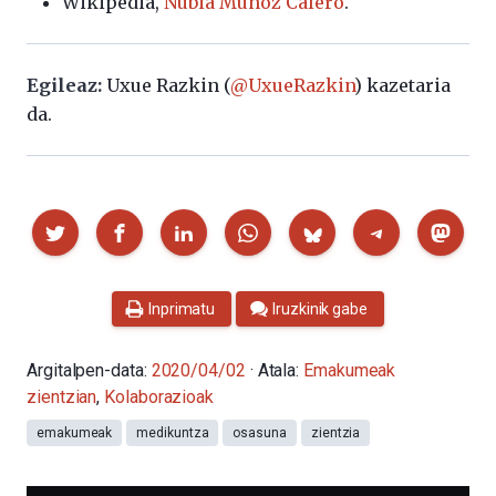
Wikipedia,
Nubia Muñoz Calero
.
Egileaz:
Uxue Razkin (
@UxueRazkin
) kazetaria
da.
Partekatu
Inprimatu
Iruzkinik gabe
Argitalpen-data:
2020/04/02
· Atala:
Emakumeak
zientzian
,
Kolaborazioak
emakumeak
medikuntza
osasuna
zientzia