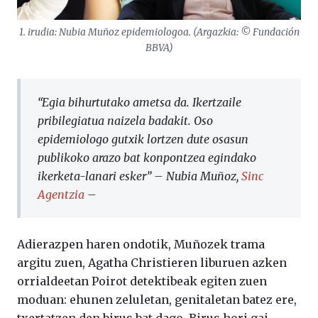
1. irudia: Nubia Muñoz epidemiologoa. (Argazkia: © Fundación
BBVA)
“Egia bihurtutako ametsa da. Ikertzaile
pribilegiatua naizela badakit. Oso
epidemiologo gutxik lortzen dute osasun
publikoko arazo bat konpontzea egindako
ikerketa-lanari esker” – Nubia Muñoz,
Sinc
Agentzia
–
Adierazpen haren ondotik, Muñozek trama
argitu zuen, Agatha Christieren liburuen azken
orrialdeetan Poirot detektibeak egiten zuen
moduan: ehunen zeluletan, genitaletan batez ere,
txertatzen den birus bat dago. Birus hori gai