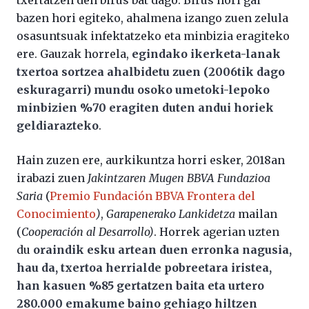
bazen hori egiteko, ahalmena izango zuen zelula
osasuntsuak infektatzeko eta minbizia eragiteko
ere. Gauzak horrela,
egindako ikerketa-lanak
txertoa sortzea ahalbidetu zuen (2006tik dago
eskuragarri) mundu osoko umetoki-lepoko
minbizien %70 eragiten duten andui horiek
geldiarazteko
.
Hain zuzen ere, aurkikuntza horri esker, 2018an
irabazi zuen
Jakintzaren Mugen BBVA Fundazioa
Saria
(
Premio Fundación BBVA Frontera del
Conocimiento
)
,
Garapenerako Lankidetza
mailan
(
Cooperación al Desarrollo)
. Horrek agerian uzten
du
oraindik esku artean duen erronka nagusia,
hau da, txertoa herrialde pobreetara iristea,
han kasuen %85 gertatzen baita eta urtero
280.000 emakume baino gehiago hiltzen