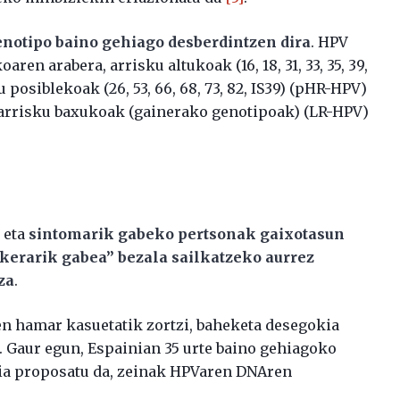
notipo baino gehiago desberdintzen dira
. HPV
en arabera, arrisku altukoak (16, 18, 31, 33, 35, 39,
tu posiblekoak (26, 53, 66, 68, 73, 82, IS39) (pHR-HPV)
arrisku baxukoak (gainerako genotipoak) (LR-HPV)
 eta
sintomarik gabeko pertsonak gaixotasun
ukerarik gabea” bezala sailkatzeko aurrez
za
.
n hamar kasuetatik zortzi, baheketa desegokia
Gaur egun, Espainian 35 urte baino gehiagoko
ia proposatu da, zeinak HPVaren DNAren