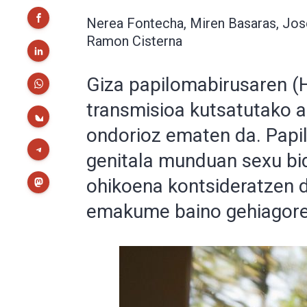
Nerea Fontecha, Miren Basaras, Jose 
Ramon Cisterna
Giza papilomabirusaren 
transmisioa kutsatutako 
ondorioz ematen da. Papi
genitala munduan sexu bide
ohikoena kontsideratzen d
emakume baino gehiagoren 