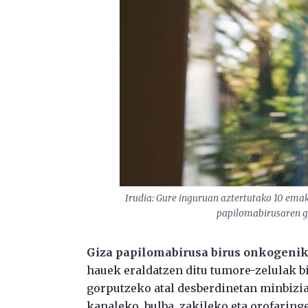
Irudia: Gure inguruan aztertutako 10 emak
papilomabirusaren ge
Giza papilomabirusa birus onkogeni
hauek eraldatzen ditu tumore-zelulak b
gorputzeko atal desberdinetan minbizia
kanaleko, bulba, zakileko eta orofarin