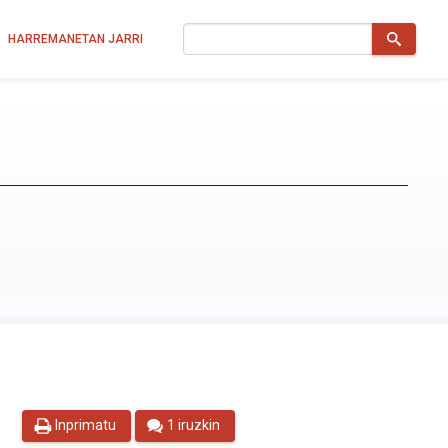
Bilatu
HARREMANETAN JARRI
Inprimatu
1 iruzkin