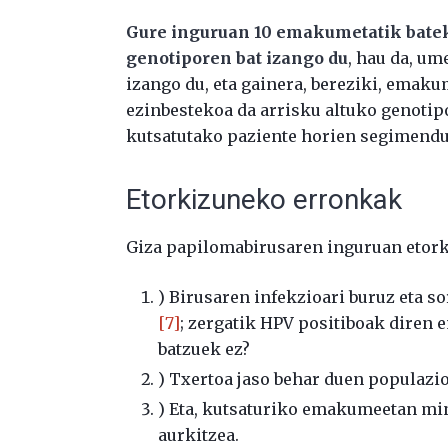
Gure inguruan 10 emakumetatik batek
genotiporen bat izango du
, hau da, um
izango du, eta gainera, bereziki, emakum
ezinbestekoa da arrisku altuko genotipo
kutsatutako paziente horien segimendu
Etorkizuneko erronkak
Giza papilomabirusaren inguruan etork
) Birusaren infekzioari buruz eta 
[7]
; zergatik HPV positiboak diren 
batzuek ez?
) Txertoa jaso behar duen populazio
) Eta, kutsaturiko emakumeetan mi
aurkitzea.