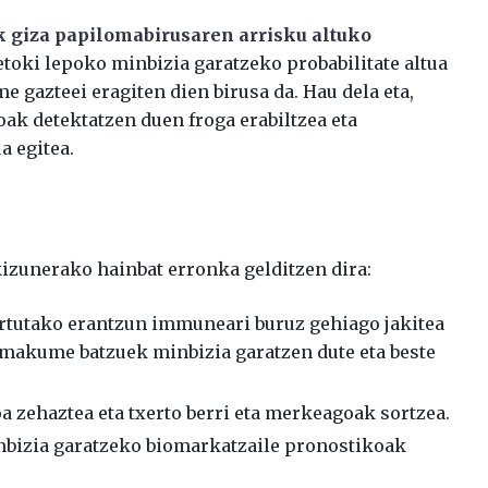
 giza papilomabirusaren arrisku altuko
etoki lepoko minbizia garatzeko probabilitate altua
e gazteei eragiten dien birusa da. Hau dela eta,
ak detektatzen duen froga erabiltzea eta
a egitea.
izunerako hainbat erronka gelditzen dira:
sortutako erantzun immuneari buruz gehiago jakitea
emakume batzuek minbizia garatzen dute eta beste
a zehaztea eta txerto berri eta merkeagoak sortzea.
nbizia garatzeko biomarkatzaile pronostikoak