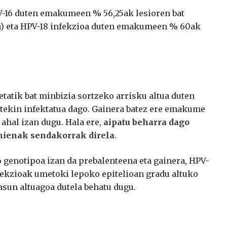
-16 duten emakumeen % 56,25ak lesioren bat
oa) eta HPV-18 infekzioa duten emakumeen % 60ak
atik bat minbizia sortzeko arrisku altua duten
tekin infektatua dago. Gainera batez ere emakume
 ahal izan dugu. Hala ere,
aipatu beharra dago
ienak sendakorrak direla
.
6 genotipoa izan da prebalenteena eta gainera, HPV-
nfekzioak umetoki lepoko epitelioan gradu altuko
asun altuagoa dutela behatu dugu.