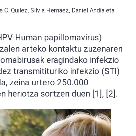
C. Quilez, Silvia Hernáez, Daniel Andía eta
(HPV-Human papillomavirus)
azalen arteko kontaktu zuzenaren
lomabirusak eragindako infekzio
z transmitituriko infekzio (STI)
a, zeina urtero 250.000
heriotza sortzen duen [1], [2].