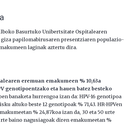
ia
lboko Basurtuko Unibertsitate Ospitalearen
iza papilomabirusaren presentziaren populazio-
emakumeen laginak aztertu dira.
pitalearen eremuan emakumeen % 10,63a
HPV genotipoentzako eta hauen batez besteko
oen banaketa hurrengoa izan da: HPV-16 genotipoa
risku altuko beste 12 genotipoak % 71,43. HR-HPVen
emakumeetan % 24,87koa izan da, 30 eta 50 urte
urte baino nagusiagoak diren emakumeetan %