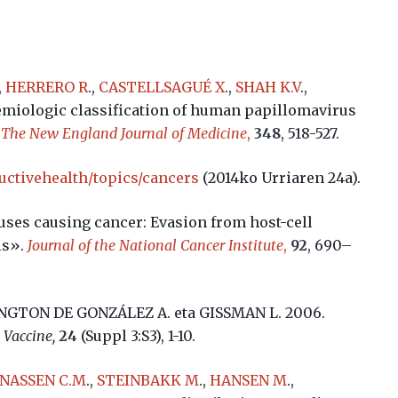
.,
HERRERO R
.,
CASTELLSAGUÉ X
.,
SHAH K.V
.,
emiologic classification of human papillomavirus
.
The New England Journal of Medicine
,
348
, 518-527.
ctivehealth/topics/cancers
(2014ko Urriaren 24a).
es causing cancer: Evasion from host-cell
is».
Journal of the National Cancer Institute
,
92
, 690–
NGTON DE GONZÁLEZ A. eta GISSMAN L. 2006.
.
Vaccine,
24
(Suppl 3:S3), 1-10.
ONASSEN C.M
.,
STEINBAKK M
.,
HANSEN M
.,