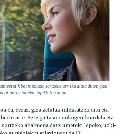
umeetatik bat minbizia sortzeko arrisku altua duten giza
notiporen batekin infektatua dago.
koa
da, beraz, giza zelulak infektatzen ditu eta
ihurtu arte. Bere gaitasun onkogenikoa dela eta
 sortzeko ahalmena dute: umetoki lepoko, uzki-
geko minbiziekin erlazionatu da
[3]
.