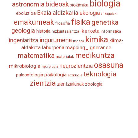
biologia
astronomia
bideoak
biokimika
Ekaia aldizkaria
ekologia
eboluzioa
elikagaiak
fisika
emakumeak
genetika
filosofia
geologia
ikerketa
historia
informatika
hizkuntzalaritza
kimika
ingurumena
ingeniaritza
klima-
itsasoa
aldaketa
laburpena
mapping_ignorance
medikuntza
matematika
materialak
osasuna
neurozientzia
mikrobiologia
neurologia
teknologia
psikologia
paleontologia
soziologia
zientzia
zientzialariak
zoologia