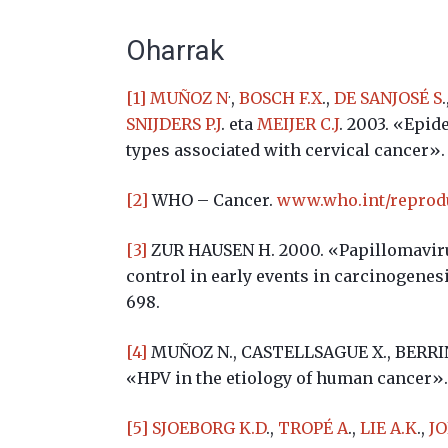
Oharrak
.
[1]
MUÑOZ N
,
BOSCH F.X
.,
DE SANJOSÉ S
SNIJDERS P.J
. eta
MEIJER C.J
. 2003. «Epid
types associated with cervical cancer»
[2]
WHO – Cancer.
www.who.int/reprodu
[3]
ZUR HAUSEN H. 2000. «Papillomavirus
control in early events in carcinogenes
698.
[4]
MUÑOZ N., CASTELLSAGUE X., BERRI
«HPV in the etiology of human cancer»
[5]
SJOEBORG K.D
.,
TROPÉ A
.,
LIE A.K
.,
J