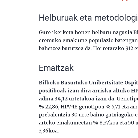
Helburuak eta metodolog
Gure ikerketa honen helburu nagusia Bi
eremuko emakume populazio batengan g
bahetzea burutzea da. Horretarako 912 
Emaitzak
Bilboko Basurtuko Unibertsitate Os
positiboak izan dira arrisku altuko 
adina 34,12 urtetakoa izan da
. Genotip
% 22,86, HPV-18 genotipoa % 5,71 eta ar
prebalentzia 30 urte baino gutxiagoko 
arteko emakumeetan % 8,37koa eta 50 
3,36koa.