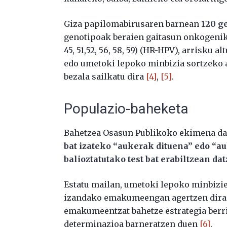
Giza papilomabirusaren barnean
120 ge
genotipoak beraien gaitasun onkogenikoar
45, 51,52, 56, 58, 59) (HR-HPV), arrisku al
edo umetoki lepoko minbizia sortzeko 
bezala sailkatu dira
[4]
,
[5]
.
Populazio-baheketa
Bahetzea Osasun Publikoko ekimena da
bat izateko “aukerak dituena” edo “a
balioztatutako test bat erabiltzean dat
Estatu mailan, umetoki lepoko minbizie
izandako emakumeengan agertzen dira. 
emakumeentzat bahetze estrategia berr
determinazioa barneratzen duen
[6]
.