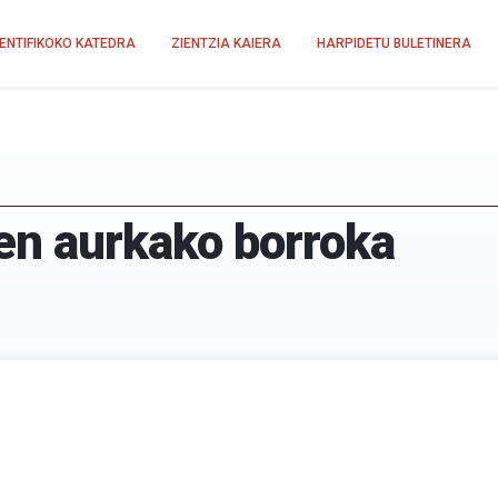
IENTIFIKOKO KATEDRA
ZIENTZIA KAIERA
HARPIDETU BULETINERA
en aurkako borroka