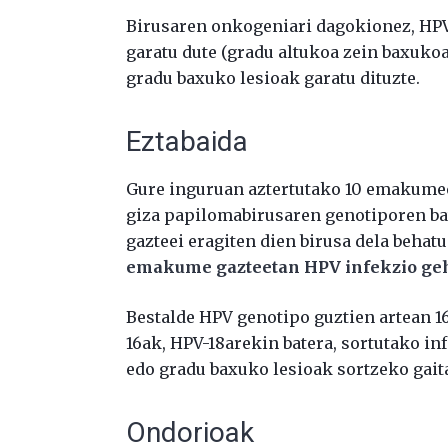
Birusaren onkogeniari dagokionez, HPV
garatu dute (gradu altukoa zein baxuk
gradu baxuko lesioak garatu dituzte.
Eztabaida
Gure inguruan aztertutako 10 emakumeet
giza papilomabirusaren genotiporen ba
gazteei eragiten dien birusa dela behatu
emakume gazteetan HPV infekzio geh
Bestalde HPV genotipo guztien artean 1
16ak, HPV-18arekin batera, sortutako i
edo gradu baxuko lesioak sortzeko gait
Ondorioak