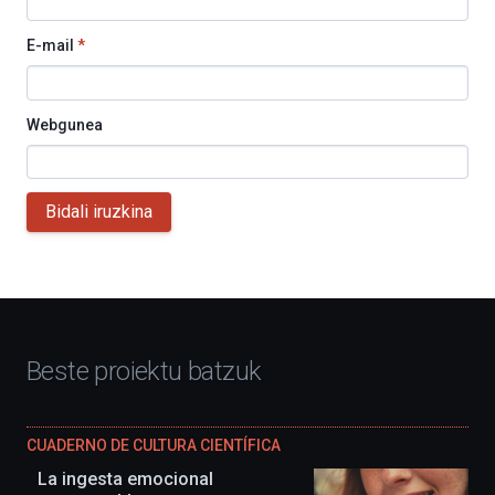
E-mail
*
Webgunea
Bidali iruzkina
Beste proiektu batzuk
CUADERNO DE CULTURA CIENTÍFICA
La ingesta emocional