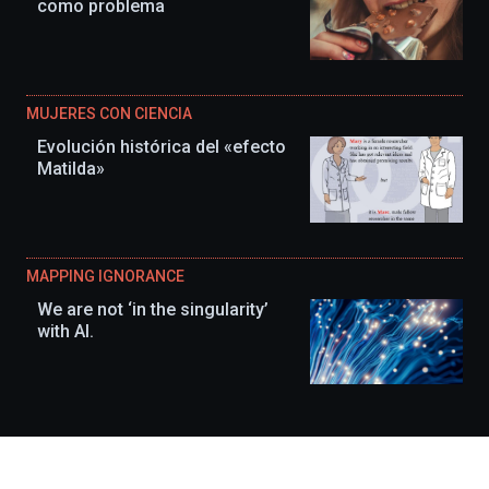
como problema
MUJERES CON CIENCIA
Evolución histórica del «efecto
Matilda»
MAPPING IGNORANCE
We are not ‘in the singularity’
with AI.