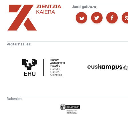
Zientzia
Jarrai gaitzazu:
Kaiera
Argitaratzailea:
Kultura
Euskampus
Zientifikoko
Fundazioa
Katedra
Babeslea:
Eusko
Jaurlaritza
-
Lehendakaritza