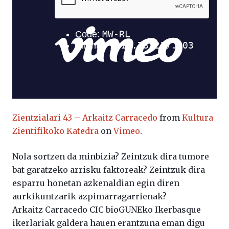
Zientzialari 43 – Arkaitz Carracedo
from
Kultura
Zientifikoko Katedra
on
Vimeo
.
Nola sortzen da minbizia? Zeintzuk dira tumore
bat garatzeko arrisku faktoreak? Zeintzuk dira
esparru honetan azkenaldian egin diren
aurkikuntzarik azpimarragarrienak?
Arkaitz Carracedo CIC bioGUNEko Ikerbasque
ikerlariak galdera hauen erantzuna eman digu