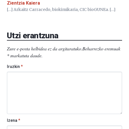
Zientzia Kaiera
[…] Arkaitz Carracedo, biokimikaria, CIC bioGUNEa. […]
Utzi erantzuna
Zure e-posta helbidea ez da argitaratuko.
Beharrezko eremuak
*
markatuta daude
.
Iruzkin
*
Izena
*