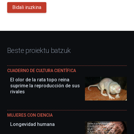
Bidali iruzkina
Beste proiektu batzuk
CUADERNO DE CULTURA CIENTÍFICA
El olor de la rata topo reina
suprime la reproducción de sus
rivales
MUJERES CON CIENCIA
Longevidad humana