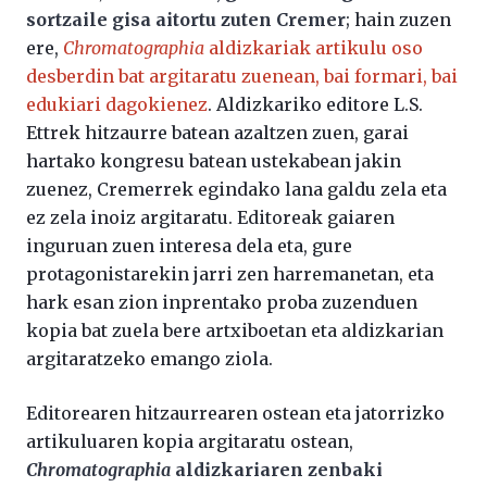
sortzaile gisa aitortu zuten Cremer
; hain zuzen
ere,
Chromatographia
aldizkariak artikulu oso
desberdin bat argitaratu zuenean, bai formari, bai
edukiari dagokienez
. Aldizkariko editore L.S.
Ettrek hitzaurre batean azaltzen zuen, garai
hartako kongresu batean ustekabean jakin
zuenez, Cremerrek egindako lana galdu zela eta
ez zela inoiz argitaratu. Editoreak gaiaren
inguruan zuen interesa dela eta, gure
protagonistarekin jarri zen harremanetan, eta
hark esan zion inprentako proba zuzenduen
kopia bat zuela bere artxiboetan eta aldizkarian
argitaratzeko emango ziola.
Editorearen hitzaurrearen ostean eta jatorrizko
artikuluaren kopia argitaratu ostean,
Chromatographia
aldizkariaren zenbaki