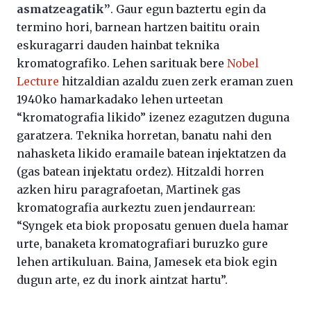
asmatzeagatik”
. Gaur egun baztertu egin da
termino hori, barnean hartzen baititu orain
eskuragarri dauden hainbat teknika
kromatografiko. Lehen sarituak bere
Nobel
Lecture
hitzaldian azaldu zuen zerk eraman zuen
1940ko hamarkadako lehen urteetan
“kromatografia likido” izenez ezagutzen duguna
garatzera. Teknika horretan, banatu nahi den
nahasketa likido eramaile batean injektatzen da
(gas batean injektatu ordez). Hitzaldi horren
azken hiru paragrafoetan, Martinek gas
kromatografia aurkeztu zuen jendaurrean:
“Syngek eta biok proposatu genuen duela hamar
urte, banaketa kromatografiari buruzko gure
lehen artikuluan. Baina, Jamesek eta biok egin
dugun arte, ez du inork aintzat hartu”.