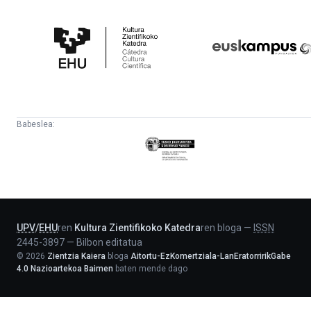
Kultura
Euskampus
Zientifikoko
Fundazioa
Katedra
Babeslea:
Eusko
Jaurlaritza
-
Lehendakaritza
UPV
/
EHU
ren
Kultura Zientifikoko Katedra
ren bloga
—
ISSN
2445-3897
—
Bilbon editatua
©
2026
Zientzia Kaiera
bloga
Aitortu-EzKomertziala-LanEratorririkGabe
4.0 Nazioartekoa Baimen
baten mende dago