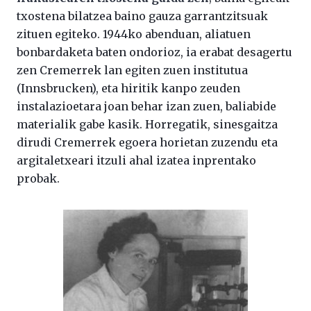
txostena bilatzea baino gauza garrantzitsuak
zituen egiteko. 1944ko abenduan, aliatuen
bonbardaketa baten ondorioz, ia erabat desagertu
zen Cremerrek lan egiten zuen institutua
(Innsbrucken), eta hiritik kanpo zeuden
instalazioetara joan behar izan zuen, baliabide
materialik gabe kasik. Horregatik, sinesgaitza
dirudi Cremerrek egoera horietan zuzendu eta
argitaletxeari itzuli ahal izatea inprentako
probak.