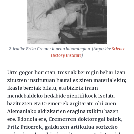
2. irudia: Erika Cremer lanean laborategian. (Argazkia:
Science
History Institute
)
Urte gogor horietan, tresnak berregin behar izan
zituzten institutuan hautsi ez ziren materialekin;
ikasle berriak bilatu, eta bizirik iraun
mendebaldeko hedabide zientifikoek isolatu
bazituzten eta Cremerrek argitaratu ohi zuen
Alemaniako aldizkarien eragina txikitu bazen
ere. Edonola ere,
Cremerren doktoregai batek,
Fritz Priorrek, galdu zen artikulua sortzeko