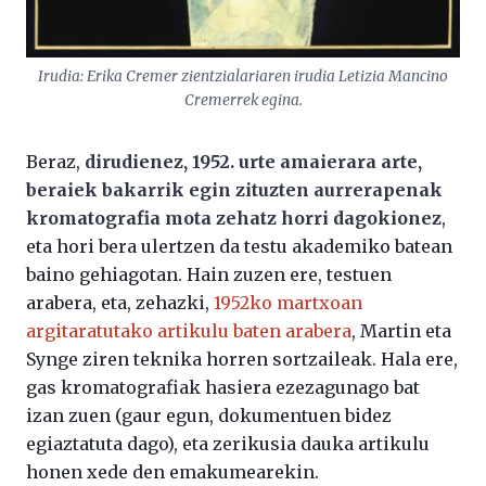
Irudia: Erika Cremer zientzialariaren irudia Letizia Mancino
Cremerrek egina.
Beraz,
dirudienez, 1952. urte amaierara arte,
beraiek bakarrik egin zituzten aurrerapenak
kromatografia mota zehatz horri dagokionez
,
eta hori bera ulertzen da testu akademiko batean
baino gehiagotan. Hain zuzen ere, testuen
arabera, eta, zehazki,
1952ko martxoan
argitaratutako artikulu baten arabera
, Martin eta
Synge ziren teknika horren sortzaileak. Hala ere,
gas kromatografiak hasiera ezezagunago bat
izan zuen (gaur egun, dokumentuen bidez
egiaztatuta dago), eta zerikusia dauka artikulu
honen xede den emakumearekin.