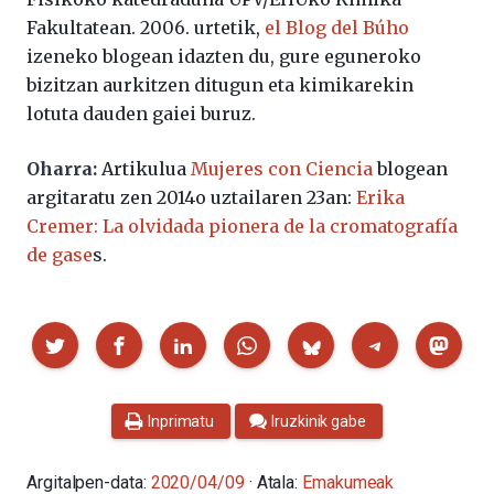
Fakultatean. 2006. urtetik,
el Blog del Búho
izeneko blogean idazten du, gure eguneroko
bizitzan aurkitzen ditugun eta kimikarekin
lotuta dauden gaiei buruz.
Oharra:
Artikulua
Mujeres con Ciencia
blogean
argitaratu zen 2014o uztailaren 23an:
Erika
Cremer: La olvidada pionera de la cromatografía
de gase
s.
Partekatu
Inprimatu
Iruzkinik gabe
Argitalpen-data:
2020/04/09
· Atala:
Emakumeak