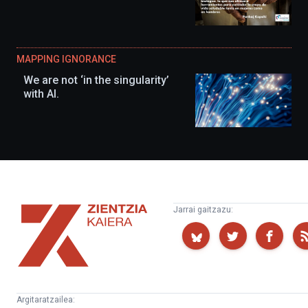
MAPPING IGNORANCE
We are not ‘in the singularity’
with AI.
Zientzia
Jarrai gaitzazu:
Kaiera
Argitaratzailea: