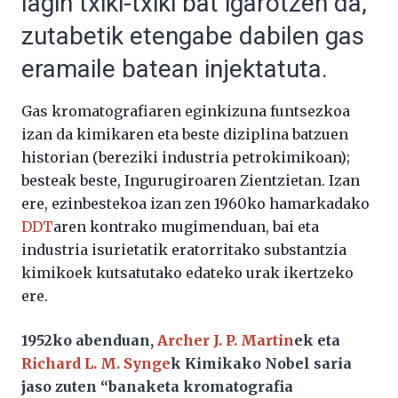
lagin txiki-txiki bat igarotzen da,
zutabetik etengabe dabilen gas
eramaile batean injektatuta.
Gas kromatografiaren eginkizuna funtsezkoa
izan da kimikaren eta beste diziplina batzuen
historian (bereziki industria petrokimikoan);
besteak beste, Ingurugiroaren Zientzietan. Izan
ere, ezinbestekoa izan zen 1960ko hamarkadako
DDT
aren kontrako mugimenduan, bai eta
industria isurietatik eratorritako substantzia
kimikoek kutsatutako edateko urak ikertzeko
ere.
1952ko abenduan,
Archer J. P. Martin
ek eta
Richard L. M. Synge
k Kimikako Nobel saria
jaso zuten “banaketa kromatografia