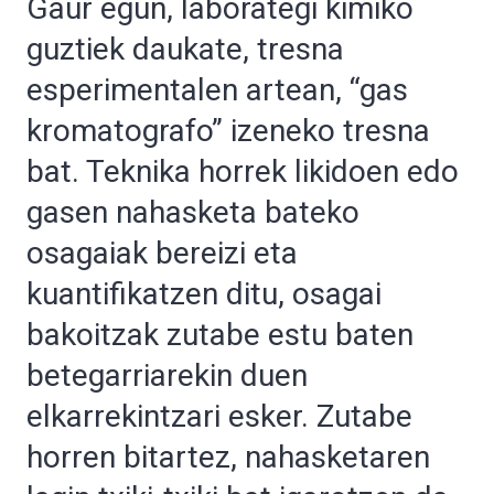
Gaur egun, laborategi kimiko
guztiek daukate, tresna
esperimentalen artean, “gas
kromatografo” izeneko tresna
bat. Teknika horrek likidoen edo
gasen nahasketa bateko
osagaiak bereizi eta
kuantifikatzen ditu, osagai
bakoitzak zutabe estu baten
betegarriarekin duen
elkarrekintzari esker. Zutabe
horren bitartez, nahasketaren