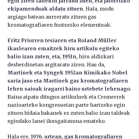
egin ziren lanekin jarraitu zuen, eta jatorrizko
ekipamenduak aldatu zituen
. Hala, modu
argiago batean aurreratu zituen gas
kromatografiaren funtsezko elementuak.
Fritz Priorren tesiaren eta Roland Müller
ikaslearen emaitzek hiru artikulu egiteko
balio izan zuten, eta, 1951n,
hiru aldizkari
desberdinetan argitaratu ziren. Hau da,
Martinek eta Syngek 1952an Kimikako Nobel
saria jaso eta Martinek gas kromatografiaren
lehen saioak iragarri baino urtebete lehenago.
Baina aipatu ditugun artikuluek eta Cremerrek
nazioarteko kongresuetan parte hartzeko egin
zituen bidaia bakanek ez zuten balio izan taldeak
egindako lanei ikusgaitasuna emateko.
Hala ere,
1976. urtean, gas kromatografiaren