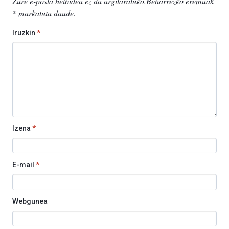
Zure e-posta helbidea ez da argitaratuko.
Beharrezko eremuak
*
markatuta daude
.
Iruzkin
*
Izena
*
E-mail
*
Webgunea