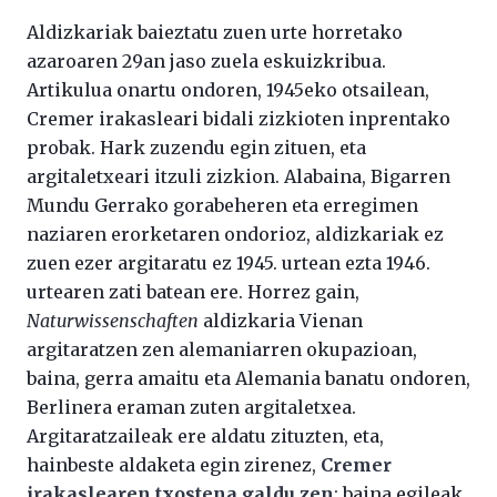
Aldizkariak baieztatu zuen urte horretako
azaroaren 29an jaso zuela eskuizkribua.
Artikulua onartu ondoren, 1945eko otsailean,
Cremer irakasleari bidali zizkioten inprentako
probak. Hark zuzendu egin zituen, eta
argitaletxeari itzuli zizkion. Alabaina, Bigarren
Mundu Gerrako gorabeheren eta erregimen
naziaren erorketaren ondorioz, aldizkariak ez
zuen ezer argitaratu ez 1945. urtean ezta 1946.
urtearen zati batean ere. Horrez gain,
Naturwissenschaften
aldizkaria Vienan
argitaratzen zen alemaniarren okupazioan,
baina, gerra amaitu eta Alemania banatu ondoren,
Berlinera eraman zuten argitaletxea.
Argitaratzaileak ere aldatu zituzten, eta,
hainbeste aldaketa egin zirenez,
Cremer
irakaslearen txostena galdu zen
; baina egileak