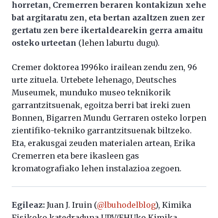
horretan, Cremerren beraren kontakizun xehe
bat argitaratu zen, eta bertan azaltzen zuen zer
gertatu zen bere ikertaldearekin gerra amaitu
osteko urteetan
(lehen laburtu dugu).
Cremer doktorea 1996ko irailean zendu zen, 96
urte zituela. Urtebete lehenago, Deutsches
Museumek, munduko museo teknikorik
garrantzitsuenak, egoitza berri bat ireki zuen
Bonnen, Bigarren Mundu Gerraren osteko lorpen
zientifiko-tekniko garrantzitsuenak biltzeko.
Eta, erakusgai zeuden materialen artean, Erika
Cremerren eta bere ikasleen gas
kromatografiako lehen instalazioa zegoen.
Egileaz:
Juan J. Iruin (
@lbuhodelblog
), Kimika
Fisikoko katedraduna UPV/EHUko Kimika