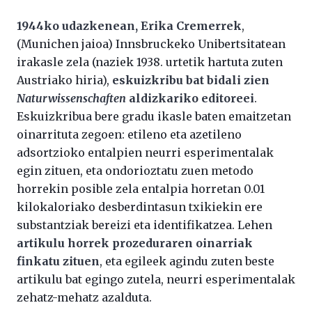
1944ko udazkenean, Erika Cremerrek
,
(Munichen jaioa) Innsbruckeko Unibertsitatean
irakasle zela (naziek 1938. urtetik hartuta zuten
Austriako hiria),
eskuizkribu bat bidali zien
Naturwissenschaften
aldizkariko editoreei
.
Eskuizkribua bere gradu ikasle baten emaitzetan
oinarrituta zegoen: etileno eta azetileno
adsortzioko entalpien neurri esperimentalak
egin zituen, eta ondorioztatu zuen metodo
horrekin posible zela entalpia horretan 0.01
kilokaloriako desberdintasun txikiekin ere
substantziak bereizi eta identifikatzea. Lehen
artikulu horrek prozeduraren oinarriak
finkatu zituen
, eta egileek agindu zuten beste
artikulu bat egingo zutela, neurri esperimentalak
zehatz-mehatz azalduta.