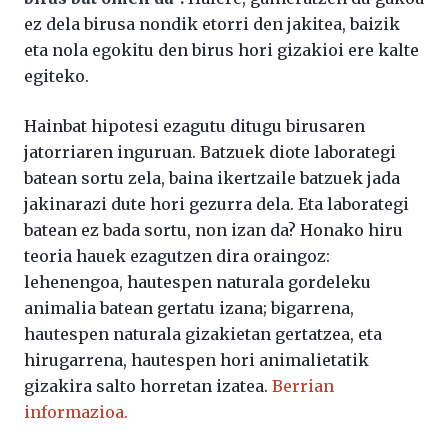
ez dela birusa nondik etorri den jakitea, baizik
eta nola egokitu den birus hori gizakioi ere kalte
egiteko.
Hainbat hipotesi ezagutu ditugu birusaren
jatorriaren inguruan. Batzuek diote laborategi
batean sortu zela, baina ikertzaile batzuek jada
jakinarazi dute hori gezurra dela. Eta laborategi
batean ez bada sortu, non izan da? Honako hiru
teoria hauek ezagutzen dira oraingoz:
lehenengoa, hautespen naturala gordeleku
animalia batean gertatu izana; bigarrena,
hautespen naturala gizakietan gertatzea, eta
hirugarrena, hautespen hori animalietatik
gizakira salto horretan izatea.
Berrian
informazioa.