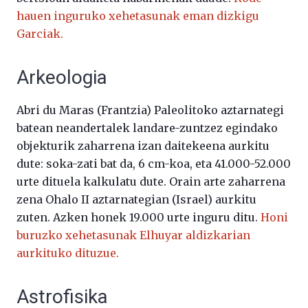
hauen inguruko xehetasunak eman dizkigu
Garciak.
Arkeologia
Abri du Maras (Frantzia) Paleolitoko aztarnategi
batean neandertalek landare-zuntzez egindako
objekturik zaharrena izan daitekeena aurkitu
dute: soka-zati bat da, 6 cm-koa, eta 41.000-52.000
urte dituela kalkulatu dute. Orain arte zaharrena
zena Ohalo II aztarnategian (Israel) aurkitu
zuten. Azken honek 19.000 urte inguru ditu.
Honi
buruzko xehetasunak Elhuyar aldizkarian
aurkituko dituzue.
Astrofisika