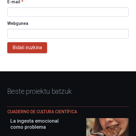
E-mail
*
Webgunea
Bidali iruzkina
Beste proiektu batzuk
CUADERNO DE CULTURA CIENTÍFICA
La ingesta emocional
como problema