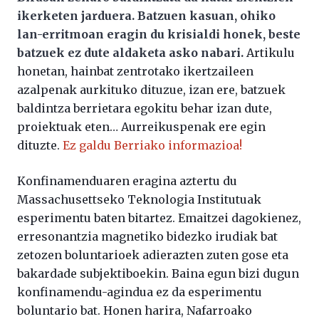
ikerketen jarduera. Batzuen kasuan, ohiko
lan-erritmoan eragin du krisialdi honek, beste
batzuek ez dute aldaketa asko nabari.
Artikulu
honetan, hainbat zentrotako ikertzaileen
azalpenak aurkituko dituzue, izan ere, batzuek
baldintza berrietara egokitu behar izan dute,
proiektuak eten… Aurreikuspenak ere egin
dituzte.
Ez galdu Berriako informazioa!
Konfinamenduaren eragina aztertu du
Massachusettseko Teknologia Institutuak
esperimentu baten bitartez. Emaitzei dagokienez,
erresonantzia magnetiko bidezko irudiak bat
zetozen boluntarioek adierazten zuten gose eta
bakardade subjektiboekin. Baina egun bizi dugun
konfinamendu-agindua ez da esperimentu
boluntario bat. Honen harira, Nafarroako