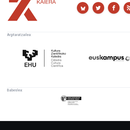
Kaiera
Argitaratzailea:
Kultura
Euskampus
Zientifikoko
Fundazioa
Katedra
Babeslea:
Eusko
Jaurlaritza
-
Lehendakaritza