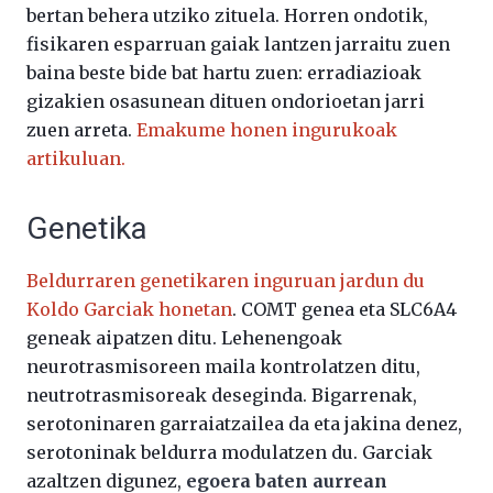
bertan behera utziko zituela. Horren ondotik,
fisikaren esparruan gaiak lantzen jarraitu zuen
baina beste bide bat hartu zuen: erradiazioak
gizakien osasunean dituen ondorioetan jarri
zuen arreta.
Emakume honen ingurukoak
artikuluan.
Genetika
Beldurraren genetikaren inguruan jardun du
Koldo Garciak honetan
. COMT genea eta SLC6A4
geneak aipatzen ditu. Lehenengoak
neurotrasmisoreen maila kontrolatzen ditu,
neutrotrasmisoreak deseginda. Bigarrenak,
serotoninaren garraiatzailea da eta jakina denez,
serotoninak beldurra modulatzen du. Garciak
azaltzen digunez,
egoera baten aurrean