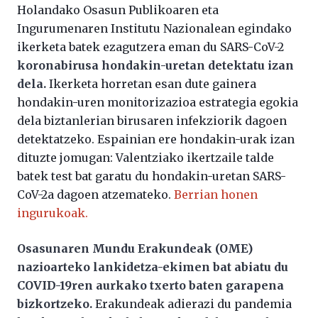
Holandako Osasun Publikoaren eta
Ingurumenaren Institutu Nazionalean egindako
ikerketa batek ezagutzera eman du SARS-CoV-2
koronabirusa hondakin-uretan detektatu izan
dela.
Ikerketa horretan esan dute gainera
hondakin-uren monitorizazioa estrategia egokia
dela biztanlerian birusaren infekziorik dagoen
detektatzeko. Espainian ere hondakin-urak izan
dituzte jomugan: Valentziako ikertzaile talde
batek test bat garatu du hondakin-uretan SARS-
CoV-2a dagoen atzemateko.
Berrian honen
ingurukoak.
Osasunaren Mundu Erakundeak (OME)
nazioarteko lankidetza-ekimen bat abiatu du
COVID-19ren aurkako txerto baten garapena
bizkortzeko.
Erakundeak adierazi du pandemia