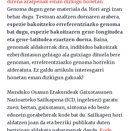
direna azalpenak eman dizkigu honetan.
Genoma dugun gene-materiala da. Hori argi izan
behar dugu. Testuan azaltzen duenaren arabera,
espezie bakoitzeko erreferentziazko genoma
bat dugu, espezie bakoitzaren gene-longitudea
eta gene-latitudea ezartzen duena.
Baina,
genomak aldakorrak dira, indibiduo bakoitzak
ezberdintasun gehiago ala gutxiago dituela bere
genoman, erreferentziazko genoma horrekin
alderatuta. Ez galdu artikulu interesgarri
honetan eman dizkigun gakoak!
Munduko Osasun Erakundeak Gaixotasunen
Nazioarteko Sailkapena (ICD, ingelesez) garatu
zuen; bertan, gaixotasun, sintoma edo beste
edozein gorabeherak kode bat du. Sailkapen hori
aldatzen joan da eta berriki publikatu duten
bertsioan aldaketa nabarmenak daude.
Kode