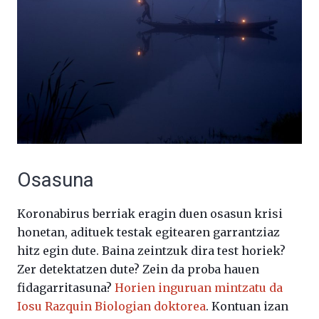
Osasuna
Koronabirus berriak eragin duen osasun krisi
honetan, adituek testak egitearen garrantziaz
hitz egin dute. Baina zeintzuk dira test horiek?
Zer detektatzen dute? Zein da proba hauen
fidagarritasuna?
Horien inguruan mintzatu da
Iosu Razquin Biologian doktorea
. Kontuan izan