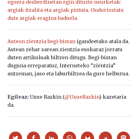
egoera desberdinetan egin dituzte neurketak:
argiak itzalita eta argiak piztuta. Ondorioztatu
dute argiak eragina baduela.
Asteon zientzia begi-bistan
igandeetako atala da.
Astean zehar sarean zientzia euskaraz jorratu
duten artikuluak biltzen ditugu. Begi-bistan
duguna erreparatuz, Interneteko “zientzia”
antzeman, jaso eta laburbiltzea da gure helburua.
Egileaz:
Uxue Razkin (
@UxueRazkin
) kazetaria
da.
Partekatu