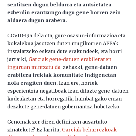
sentitzen dugun beldurra eta antsietatea
ezberdin erantzungo dugu gene horren zein
aldaera dugun arabera.
COVID-19a dela eta, gure osasun-informazioa eta
kokalekua jasotzen duten mugikorren APPak
instalatzeko eskatu dute erakundeek, eta horri
jarraiki,
Garciak gene-datuen erabileraren
inguruan mintzatu da
, zehazki,
gene-datuen
erabilera irekiak komunitate Indigenetan
nola eragiten duen.
Izan ere, horiek
esperientzia negatiboak izan dituzte gene-datuen
kudeaketan eta horregatik, hainbat gako eman
dezakete gene-datuen gobernantza hobetzeko.
Genomak zer diren definitzen ausartuko
zinatekete? Ez larritu,
Garciak beharrezkoak