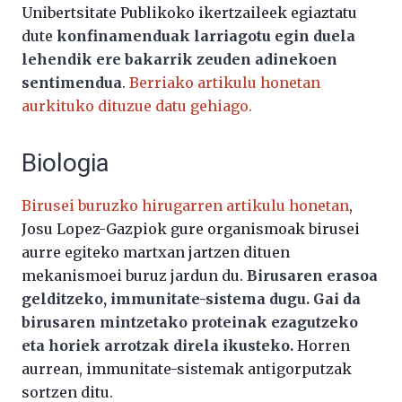
Unibertsitate Publikoko ikertzaileek egiaztatu
dute
konfinamenduak larriagotu egin duela
lehendik ere bakarrik zeuden adinekoen
sentimendua
.
Berriako artikulu honetan
aurkituko dituzue datu gehiago.
Biologia
Birusei buruzko hirugarren artikulu honetan
,
Josu Lopez-Gazpiok gure organismoak birusei
aurre egiteko martxan jartzen dituen
mekanismoei buruz jardun du.
Birusaren erasoa
gelditzeko, immunitate-sistema dugu. Gai da
birusaren mintzetako proteinak ezagutzeko
eta horiek arrotzak direla ikusteko.
Horren
aurrean, immunitate-sistemak antigorputzak
sortzen ditu.