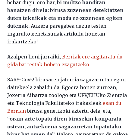
behar dugu, oro har,
bi multzo handitan
banatzen direla: birusa zuzenean detektatzen
duten teknikak eta modu ez-zuzenean egiten
dutenak.
Aukera paregabea duzue testen
inguruko xehetasunak artikulu honetan
irakurtzeko!
Azalpen honi jarraiki,
Berriak ere argitaratu du
gida bat testak hobeto ezagutzeko
.
SARS-CoV-2 birusaren jatorria saguzarretan egon
daitekeela zabaldu da. Egoera honen aurrean,
Joxerra Aihartza zoologo eta UPV/EHUko Zientzia
eta Teknologia Fakultateko irakasleak
esan du
Berrian
birusa genetikoki aztertu dela, eta,
“orain arte topatu diren birusekin konparatu
ostean, antzekoena saguzarretan topatutako
birus bat omen da”.
Halere, gaineratzen du gakoa