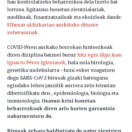
hau kontrolatzeko beharrezkoa dela txerto bat
lortzea. Egitasmo honetan zientzialariak,
medikuak, finantzatzaileak eta ekoizleak daude.
Elhuyar aldizkarian aurkituko dituzue
xehetasunak.
COVID-19ren aurkako borrokan funtsezkoak
diren diziplina batzuei buruz
hitz egin digu Juan
Ignacio Pérez Iglesiasek
, hala nola birologia,
genetika molekularra –honi esker ezagutzen
dugu SARS-CoV-2 birusak gizaki batengana
egindako lehen jauzitik aurrera zein leinutan
dibertsifikatu den-, epidemiologia, biologia eta
immunologia.
Osasun krisi honetan
beharrezkoak diren arlo horien garrantzia
nabarmentzen du.
Birusak zeharo baldintzatu du natur zientzien