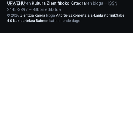
UPV
/
EHU
ren
Kultura Zientifikoko Katedra
ren bloga
—
ISSN
2445-3897
—
Bilbon editatua
©
2026
Zientzia Kaiera
bloga
Aitortu-EzKomertziala-LanEratorririkGabe
4.0 Nazioartekoa Baimen
baten mende dago