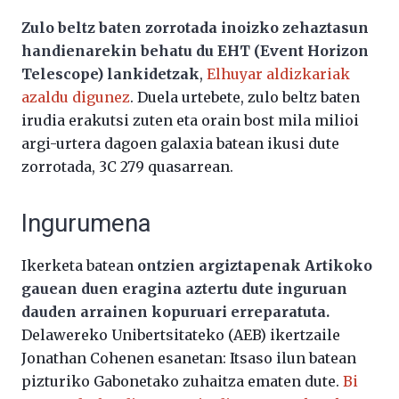
Zulo beltz baten zorrotada inoizko zehaztasun
handienarekin behatu du EHT (Event Horizon
Telescope) lankidetzak
,
Elhuyar aldizkariak
azaldu digunez
. Duela urtebete, zulo beltz baten
irudia erakutsi zuten eta orain bost mila milioi
argi-urtera dagoen galaxia batean ikusi dute
zorrotada, 3C 279 quasarrean.
Ingurumena
Ikerketa batean
ontzien argiztapenak Artikoko
gauean duen eragina aztertu dute inguruan
dauden arrainen kopuruari erreparatuta.
Delawereko Unibertsitateko (AEB) ikertzaile
Jonathan Cohenen esanetan: Itsaso ilun batean
pizturiko Gabonetako zuhaitza ematen dute.
Bi