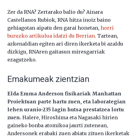
Zer da RNA? Zertarako balio du? Ainara
Castellanos Rubiok, RNA hitza inoiz baino
gehiagotan aipatu den garai honetan,
horri
buruzko artikulua idatzi du Berrian
. Tartean,
azkenaldian egiten ari diren ikerketa bi azaldu
dizkigu, RNAren gaitasun miresgarriak
ezagutzeko.
Emakumeak zientzian
Elda Emma Anderson fisikariak Manhattan
Proiektuan parte hartu zuen, eta laborategian
lehen uranio-235 lagin hutsa prestatzea lortu
zuen.
Halere, Hiroshima eta Nagasaki hirien
gaineko bonba atomikoa jaurti zutenean,
Andersonek erabaki zuen abiatu zituen ikerketak