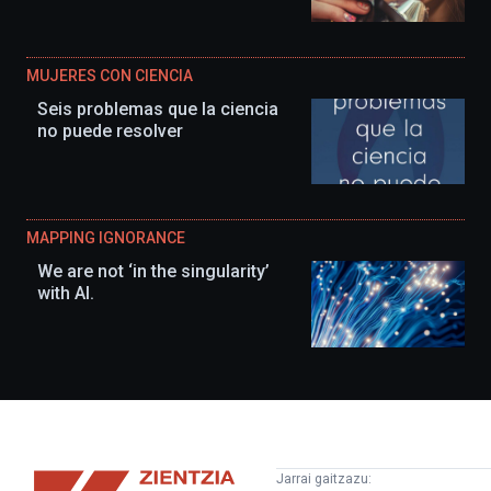
MUJERES CON CIENCIA
Seis problemas que la ciencia
no puede resolver
MAPPING IGNORANCE
We are not ‘in the singularity’
with AI.
Zientzia
Jarrai gaitzazu: