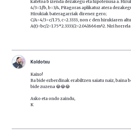
katetoa b izenda dezakegu eta hipotenusa a. Hiru
4/3=1//b, b=3/4, Pitagoras aplikatuz atera dezakeg
Hirukiak bateragarriak direnez gero;
C/A=4/3=c/1.75, c=2.3333, non c den hirukiaren alt
A(t)=bc/2=1.75*2.3333/2=2.041666m^2. Niri horrela 
Koldotxu
Kaixo!
Ba bide ezberdinak erabiltzen saiatu naiz, baina be
bide zuzena 😂😂😂
Asko eta ondo zaindu,
K