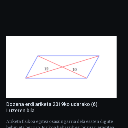
Dozena erdi ariketa 2019ko udarako (6):
Luzeren bila
Ariketa fisikoa egitea osasungarria dela esaten digute
behin eta berriro. Fisikoa bakarrik ez, buruari eragitea