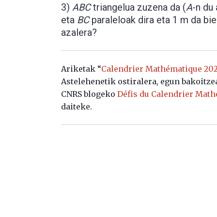
3)
ABC
triangelua zuzena da (
A
-n du
eta
BC
paraleloak dira eta 1 m da bie
azalera?
Ariketak “
Calendrier Mathématique 2020
Astelehenetik ostiralera, egun bakoitze
CNRS blogeko
Défis du Calendrier Mat
daiteke.