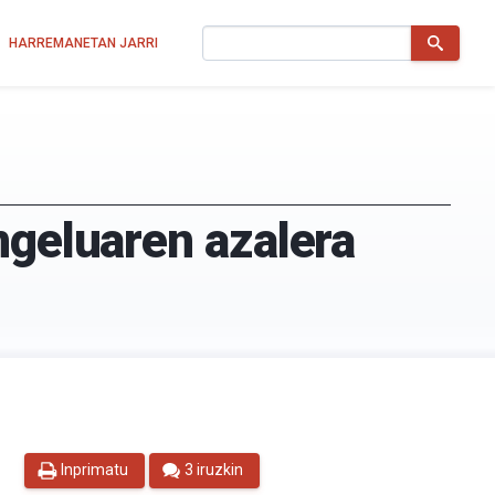
Bilatu
HARREMANETAN JARRI
ngeluaren azalera
Inprimatu
3 iruzkin