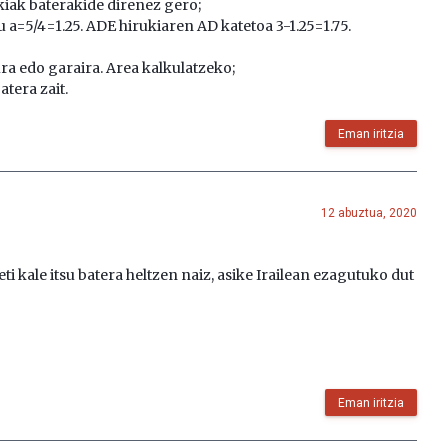
kiak baterakide direnez gero;
u a=5/4=1.25. ADE hirukiaren AD katetoa 3-1.25=1.75.
ura edo garaira. Area kalkulatzeko;
atera zait.
Eman iritzia
12 abuztua, 2020
ti kale itsu batera heltzen naiz, asike Irailean ezagutuko dut
Eman iritzia