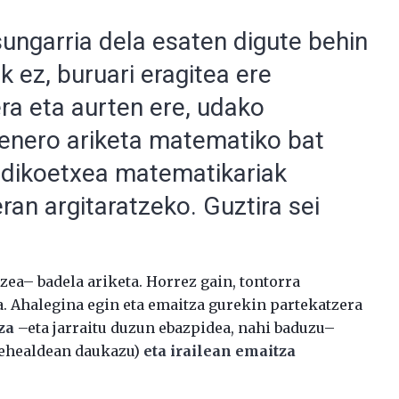
sungarria dela esaten digute behin
ik ez, buruari eragitea ere
ra eta aurten ere, udako
henero ariketa matematiko bat
ndikoetxea matematikariak
eran argitaratzeko. Guztira sei
zea– badela ariketa. Horrez gain, tontorra
a. Ahalegina egin eta emaitza gurekin partekatzera
za
–eta jarraitu duzun ebazpidea, nahi baduzu–
 behealdean daukazu)
eta irailean emaitza