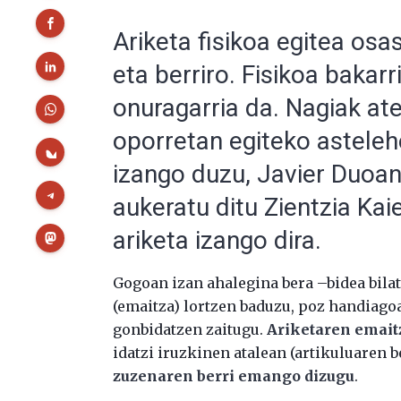
Ariketa fisikoa egitea osa
eta berriro. Fisikoa bakarr
onuragarria da. Nagiak ate
oporretan egiteko astele
izango duzu, Javier Duoa
aukeratu ditu Zientzia Kai
ariketa izango dira.
Gogoan izan ahalegina bera –bidea bilat
(emaitza) lortzen baduzu, poz handiago
gonbidatzen zaitugu.
Ariketaren emait
idatzi iruzkinen atalean (artikuluaren
zuzenaren berri emango dizugu
.