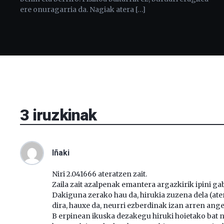
ere onuragarria da. Nagiak atera […]
3
iruzkinak
Iñaki
Niri 2.041666 ateratzen zait.
Zaila zait azalpenak emantera argazkirik ipini gab
Dakiguna zerako hau da, hirukia zuzena dela (ate
dira, hauxe da, neurri ezberdinak izan arren ange
B erpinean ikuska dezakegu hiruki hoietako bat no