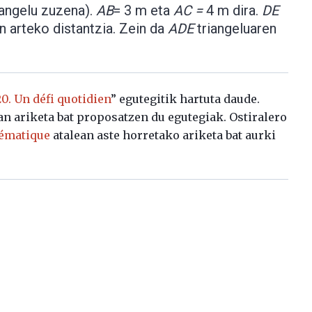
 angelu zuzena).
AB
= 3 m eta
AC =
4 m dira.
DE
n arteko distantzia. Zein da
ADE
triangeluaren
. Un défi quotidien
” egutegitik hartuta daude.
an ariketa bat proposatzen du egutegiak. Ostiralero
hématique
atalean aste horretako ariketa bat aurki