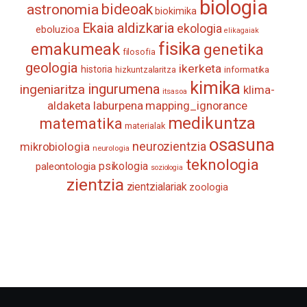
biologia
astronomia
bideoak
biokimika
Ekaia aldizkaria
ekologia
eboluzioa
elikagaiak
fisika
emakumeak
genetika
filosofia
geologia
ikerketa
historia
informatika
hizkuntzalaritza
kimika
ingurumena
ingeniaritza
klima-
itsasoa
aldaketa
laburpena
mapping_ignorance
medikuntza
matematika
materialak
osasuna
neurozientzia
mikrobiologia
neurologia
teknologia
psikologia
paleontologia
soziologia
zientzia
zientzialariak
zoologia