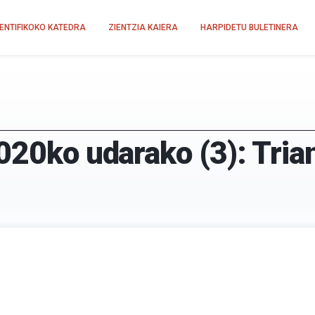
IENTIFIKOKO KATEDRA
ZIENTZIA KAIERA
HARPIDETU BULETINERA
020ko udarako (3): Tria