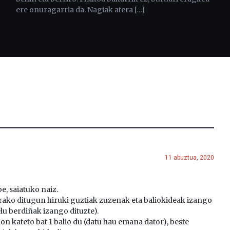
ere onuragarria da. Nagiak atera […]
11 abuztua, 2020
e, saiatuko naiz.
rako ditugun hiruki guztiak zuzenak eta baliokideak izango
lu berdiñak izango dituzte).
n kateto bat 1 balio du (datu hau emana dator), beste