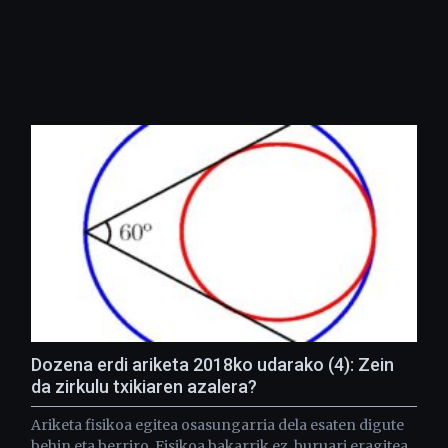
Dozena erdi ariketa 2018ko udarako (4): Zein
da zirkulu txikiaren azalera?
Ariketa fisikoa egitea osasungarria dela esaten digute
behin eta berriro. Fisikoa bakarrik ez, buruari eragitea