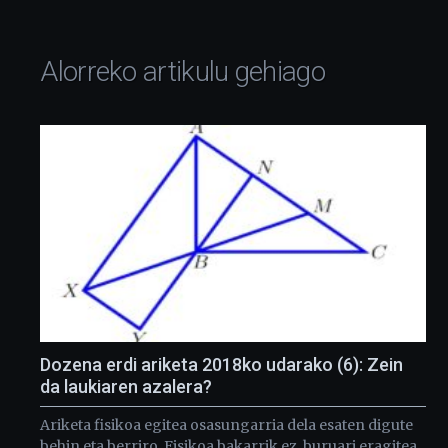
Alorreko artikulu gehiago
Dozena erdi ariketa 2018ko udarako (6): Zein
da laukiaren azalera?
Ariketa fisikoa egitea osasungarria dela esaten digute
behin eta berriro. Fisikoa bakarrik ez, buruari eragitea