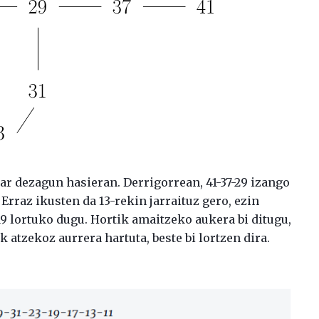
Jar dezagun hasieran. Derrigorrean, 41-37-29 izango
 Erraz ikusten da 13-rekin jarraituz gero, ezin
3-19 lortuko dugu. Hortik amaitzeko aukera bi ditugu,
iak atzekoz aurrera hartuta, beste bi lortzen dira.