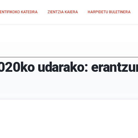
IENTIFIKOKO KATEDRA
ZIENTZIA KAIERA
HARPIDETU BULETINERA
2020ko udarako: erantz