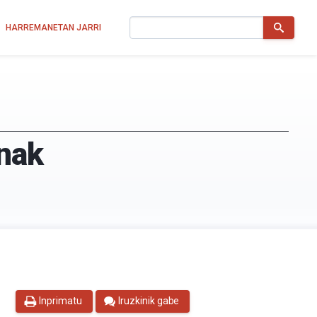
Bilatu
HARREMANETAN JARRI
unak
Inprimatu
Iruzkinik gabe