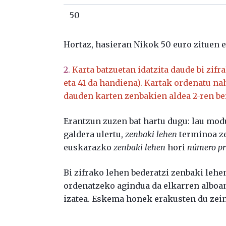
50
Hortaz, hasieran Nikok 50 euro zituen e
2.
Karta batzuetan idatzita daude bi zifr
eta 41 da handiena). Kartak ordenatu na
dauden karten zenbakien aldea 2-ren be
Erantzun zuzen bat hartu dugu: lau modu
galdera ulertu,
zenbaki lehen
terminoa ze
euskarazko
zenbaki lehen
hori
número p
Bi zifrako lehen bederatzi zenbaki lehenak h
ordenatzeko agindua da elkarren alboan 
izatea. Eskema honek erakusten du zein