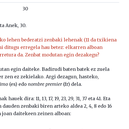
30
ta Anek, 30.
ako lehen bederatzi zenbaki lehenak (11 da txikiena
hi ditugu erregela hau betez: elkarren alboan
rretura da. Zenbat modutan egin dezakegu?
tan egin daiteke. Badirudi baten batek ez zuela
r zen ez zekielako. Argi dezagun, hasteko,
rimo
(es) edo
nombre premier
(fr) dela.
auek dira: 11, 13, 17, 19, 23, 29, 31, 37 eta 41. Eta
dauden zenbaki biren arteko aldea 2, 4, 8 edo 16
 joan daitekeen zeinen alboan: