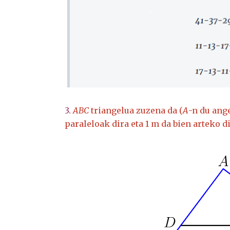
3.
ABC
triangelua zuzena da (
A
-n du ang
paraleloak dira eta 1 m da bien arteko d