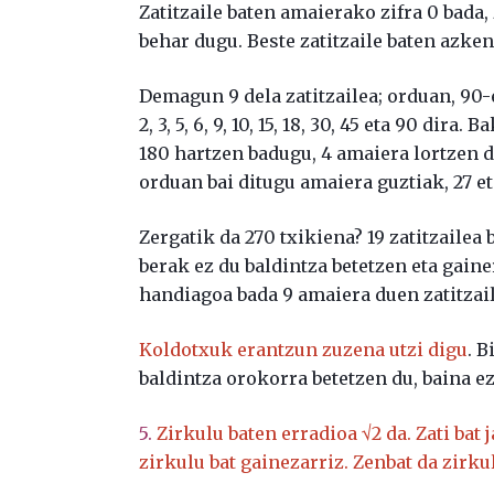
Zatitzaile baten amaierako zifra 0 bada,
behar dugu. Beste zatitzaile baten azken z
Demagun 9 dela zatitzailea; orduan, 90-e
2, 3, 5, 6, 9, 10, 15, 18, 30, 45 eta 90 dira
180 hartzen badugu, 4 amaiera lortzen du
orduan bai ditugu amaiera guztiak, 27 et
Zergatik da 270 txikiena? 19 zatitzailea
berak ez du baldintza betetzen eta gain
handiagoa bada 9 amaiera duen zatitzai
Koldotxuk erantzun zuzena utzi digu
. B
baldintza orokorra betetzen du, baina ez
5.
Zirkulu baten erradioa √2 da. Zati bat
zirkulu bat gainezarriz. Zenbat da zirku