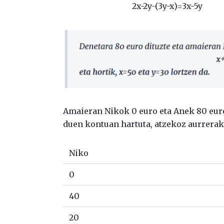
2x-2y-(3y-x)=3x-5y
Amaieran Nikok 0 euro eta Anek 80 euro
duen kontuan hartuta, atzekoz aurrerak
Niko
0
40
20