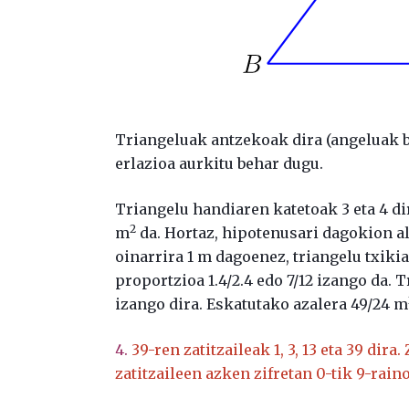
Triangeluak antzekoak dira (angeluak b
erlazioa aurkitu behar dugu.
Triangelu handiaren katetoak 3 eta 4 dir
2
m
da. Hortaz, hipotenusari dagokion alt
oinarrira 1 m dagoenez, triangelu txikia
proportzioa 1.4/2.4 edo 7/12 izango da. T
izango dira. Eskatutako azalera 49/24 m
4.
39-ren zatitzaileak 1, 3, 13 eta 39 dira.
zatitzaileen azken zifretan 0-tik 9-rai