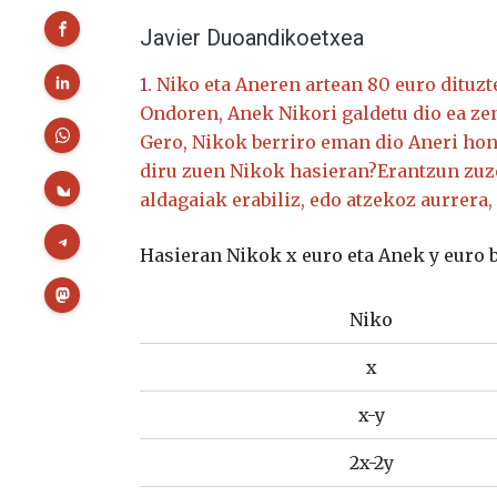
Javier Duoandikoetxea
1.
Niko eta Aneren artean 80 euro dituzt
Ondoren, Anek Nikori galdetu dio ea zen
Gero, Nikok berriro eman dio Aneri hone
diru zuen Nikok hasieran?Erantzun zuze
aldagaiak erabiliz, edo atzekoz aurrera, 
Hasieran Nikok x euro eta Anek y euro b
Niko
x
x-y
2x-2y