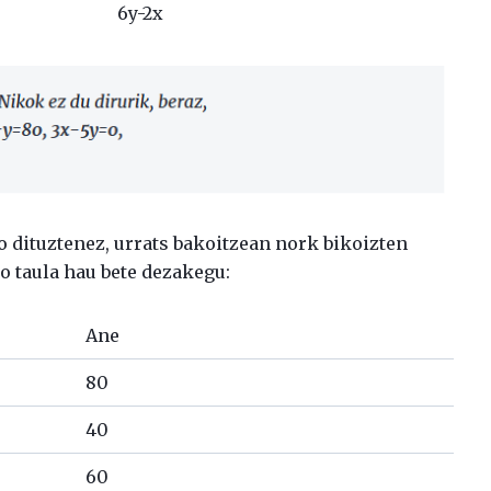
6y-2x
 dituztenez, urrats bakoitzean nork bikoizten
o taula hau bete dezakegu:
Ane
80
40
60