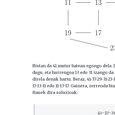
Bistan da 41 mutur batean egongo dela. 
dugu, eta hurrengoa 13 edo 31 izango da.
direla denak hartu. Beraz, 41-37-29-31-2
17-13-11 edo 11-13-17. Gainera, zerrenda b
Hauek dira soluzioak: