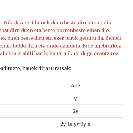
e. Nikok Aneri honek duen beste diru eman dio.
bat diru duen eta beste horrenbeste eman dio.
k duen beste diru eta ezer barik gelditu da. Zenbat
nak heldu dira eta ondo azalduta. Bide aljebraikoa,
aljebra erabili barik; bietara ikusi dugu erantzuna.
adituzte, hauek dira urratsak:
Ane
y
2y
2y-(x-y)=3y-x