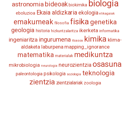
biologia
astronomia
bideoak
biokimika
Ekaia aldizkaria
ekologia
eboluzioa
elikagaiak
fisika
emakumeak
genetika
filosofia
geologia
ikerketa
historia
informatika
hizkuntzalaritza
kimika
ingurumena
ingeniaritza
klima-
itsasoa
aldaketa
laburpena
mapping_ignorance
medikuntza
matematika
materialak
osasuna
neurozientzia
mikrobiologia
neurologia
teknologia
psikologia
paleontologia
soziologia
zientzia
zientzialariak
zoologia