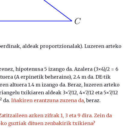
erdinak, aldeak proportzionalak). Luzeren arteko
enez, hipotenusa 5 izango da. Azalera (3×4)/2 = 6
uera (A erpinetik beheraino), 2.4 m da. DE-tik
ren altuera 1.4 m izango da. Beraz, luzeren arteko
riangelu txikiaren aldeak 3×7/12, 4×7/12 eta 5×7/12
2
da.
Iñakiren erantzuna zuzena da
, beraz.
 Zatitzaileen azken zifrak 1, 3 eta 9 dira. Zein da
noko guztiak dituen zenbakirik txikiena?