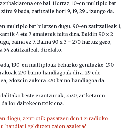
 zenbakiarena ere bai. Hortaz, 10-en multiplo bat
ifra 9 bada, zatitzaile hori 9, 19, 29… izango da.
n multiplo bat bilatzen dugu. 90-en zatitzaileak 1,
. Bakarrik 4 eta 7 amaierak falta dira. Baldin 90 x 2 =
gu, baina ez 7. Baina 90 x 3 = 270 hartuz gero,
a 54 zatitzaileak direlako.
 bada, 190-en multiploak beharko genituzke. 190
erakoak 270 baino handiagoak dira. 29 edo
lea, edozein aukera 270 baino handiagoa da.
idalitako beste erantzunak, 2520, ariketaren
 da lor daitekeen txikiena.
 jan diogu, zentrotik pasatzen den 1 erradioko
lu handiari gelditzen zaion azalera?