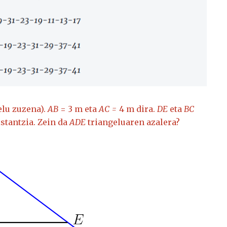
elu zuzena).
AB
= 3 m eta
AC =
4 m dira.
DE
eta
BC
istantzia. Zein da
ADE
triangeluaren azalera?