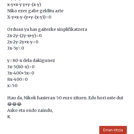
x-y+x-y y+y-(x-y)
Niko ezer gabe gelditu arte
X-y+x-y-(y+y-(x-y))=0
Orduan ya has gaitezke sinplifikatzera
2x-2y-(2y-x+y)=0
2x-2y-2y+x-y=0
3x-5y=0
y=80-x dela dakigunez
3x-5(80-x)=0
3x-400+5x=0
8x-400=0
x=50
Hau da, Nikok hasieran 50 euro zituen. Edo hori uste dut
😂😂😂
Asko eta ondo zaindu,
K
Eman iritzia