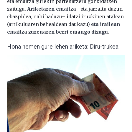
eta emaitza gurekin partekatzera gonbidatzen
zaitugu.
Ariketaren emaitza
–eta jarraitu duzun
ebazpidea, nahi baduzu– idatzi iruzkinen atalean
(artikuluaren behealdean daukazu)
eta irailean
emaitza zuzenaren berri emango dizugu
.
Hona hemen gure lehen ariketa: Diru-trukea.