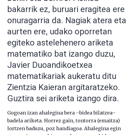
bakarrik ez, buruari eragitea ere
onuragarria da. Nagiak atera eta
aurten ere, udako oporretan
egiteko astelehenero ariketa
matematiko bat izango duzu,
Javier Duoandikoetxea
matematikariak aukeratu ditu
Zientzia Kaieran argitaratzeko.
Guztira sei ariketa izango dira.
Gogoan izan ahalegina bera –bidea bilatzea–
badela ariketa. Horrez gain, tontorra (emaitza)
lortzen baduzu, poz handiagoa. Ahalegina egin