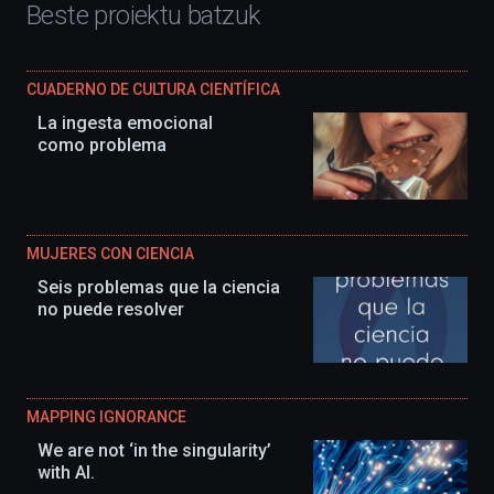
Beste proiektu batzuk
CUADERNO DE CULTURA CIENTÍFICA
La ingesta emocional
como problema
MUJERES CON CIENCIA
Seis problemas que la ciencia
no puede resolver
MAPPING IGNORANCE
We are not ‘in the singularity’
with AI.