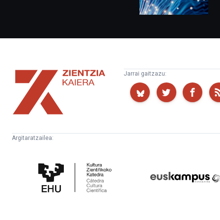
Zientzia
Jarrai gaitzazu:
Kaiera
Argitaratzailea:
Kultura
Euskampus
Zientifikoko
Fundazioa
Katedra