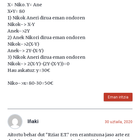
X= Niko. Y= Ane
X+Y= 80
1) Nikok Aneri dirua eman ondoren
Nikok–> X-Y
Anek–>2Y
2) Anek Nikori dirua eman ondoren
Nikok–>2(X-Y)
Anek–> 2Y-(X-Y)
3) Nikok Aneri dirua eman ondoren
Nikok–> 2(X-Y)-(2Y-(X-Y))=0
Hau askatuz: y=30€
Niko–>x=80-30=50€
Eman iritzia
Iñaki
30 uztaila, 2020
Aitortu behar dut “Itziar E.T.” ren erantuzuna jaso arte ez