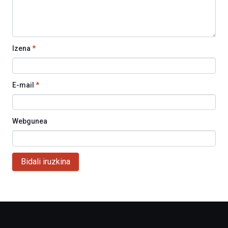
Izena
*
E-mail
*
Webgunea
Bidali iruzkina