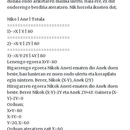
dudala ondo ariketaren mamia ulertu. Hala ere, ez dut
ondorengo berdiña ateratzen. Nik horrela ikusten dut;
Niko | Ane | Totala
========================
1)->X | Y | 80
========================
2)->X-Y | 2Y | 80
========================
3)->X-Y-2Y | 4Y | 80
Lenengo egoera X+Y=80
Bigarrengo egoera Nikok Aneri ematen dio Anek duen
beste, hau hasieran ez nuen ondo ulertu eta korapilatu
egin nintzen. Berez, Nikok (X-Y), Anek (2Y)
Hirugarren egoera Nikok Aneri ematen dio Anek duen
beste. Berez Nikok (X-Y)-2Y eta Anek 2Y+4Y. Gainera (X-
Y)-2Y=0
Orduan;
X+Y=80
X-3Y=0
Y=20, X=60
Orduan ateratzen zait X=60