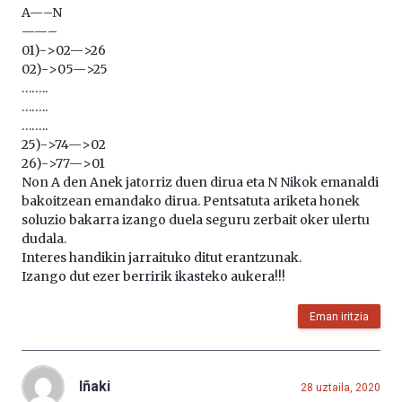
A—–N
——–
01)->02—>26
02)->05—>25
……..
……..
……..
25)->74—>02
26)->77—>01
Non A den Anek jatorriz duen dirua eta N Nikok emanaldi
bakoitzean emandako dirua. Pentsatuta ariketa honek
soluzio bakarra izango duela seguru zerbait oker ulertu
dudala.
Interes handikin jarraituko ditut erantzunak.
Izango dut ezer berririk ikasteko aukera!!!
Eman iritzia
Iñaki
28 uztaila, 2020