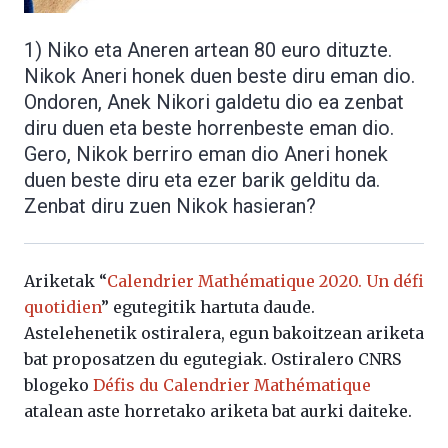
1) Niko eta Aneren artean 80 euro dituzte.
Nikok Aneri honek duen beste diru eman dio.
Ondoren, Anek Nikori galdetu dio ea zenbat
diru duen eta beste horrenbeste eman dio.
Gero, Nikok berriro eman dio Aneri honek
duen beste diru eta ezer barik gelditu da.
Zenbat diru zuen Nikok hasieran?
Ariketak “
Calendrier Mathématique 2020. Un défi
quotidien
” egutegitik hartuta daude.
Astelehenetik ostiralera, egun bakoitzean ariketa
bat proposatzen du egutegiak. Ostiralero CNRS
blogeko
Défis du Calendrier Mathématique
atalean aste horretako ariketa bat aurki daiteke.