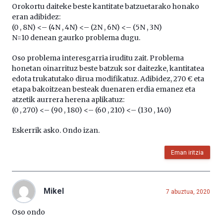
Orokortu daiteke beste kantitate batzuetarako honako
eran adibidez:
(0 , 8N) <– (4N , 4N) <– (2N , 6N) <– (5N , 3N)
N=10 denean gaurko problema dugu.
Oso problema interesgarria iruditu zait. Problema
honetan oinarrituz beste batzuk sor daitezke, kantitatea
edota trukatutako dirua modifikatuz. Adibidez, 270 € eta
etapa bakoitzean besteak duenaren erdia emanez eta
atzetik aurrera herena aplikatuz:
(0 , 270) <– (90 , 180) <– (60 , 210) <– (130 , 140)
Eskerrik asko. Ondo izan.
Eman iritzia
Mikel
7 abuztua, 2020
Oso ondo