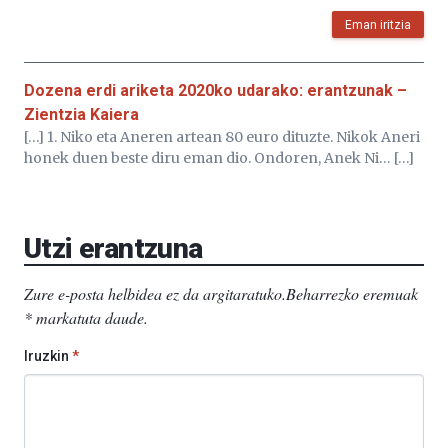
Eman iritzia
Dozena erdi ariketa 2020ko udarako: erantzunak –
Zientzia Kaiera
[…] 1. Niko eta Aneren artean 80 euro dituzte. Nikok Aneri
honek duen beste diru eman dio. Ondoren, Anek Ni… […]
Utzi erantzuna
Zure e-posta helbidea ez da argitaratuko.
Beharrezko eremuak
*
markatuta daude
.
Iruzkin
*