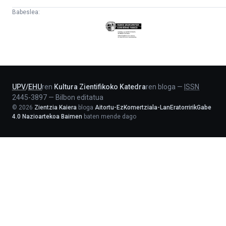
Babeslea:
Eusko
Jaurlaritza
-
Lehendakaritza
UPV
/
EHU
ren
Kultura Zientifikoko Katedra
ren bloga
—
ISSN
2445-3897
—
Bilbon editatua
©
2026
Zientzia Kaiera
bloga
Aitortu-EzKomertziala-LanEratorririkGabe
4.0 Nazioartekoa Baimen
baten mende dago