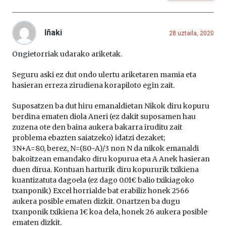
Iñaki
28 uztaila, 2020
Ongietorriak udarako ariketak.
Seguru aski ez dut ondo ulertu ariketaren mamia eta
hasieran erreza zirudiena korapiloto egin zait.
Suposatzen ba dut hiru emanaldietan Nikok diru kopuru
berdina ematen diola Aneri (ez dakit suposamen hau
zuzena ote den baina aukera bakarra iruditu zait
problema ebazten saiatzeko) idatzi dezaket;
3N+A=80, berez, N=(80-A)/3 non N da nikok emanaldi
bakoitzean emandako diru kopurua eta A Anek hasieran
duen dirua. Kontuan harturik diru kopururik txikiena
kuantizatuta dagoela (ez dago 0.01€ balio txikiagoko
txanponik) Excel horrialde bat erabiliz honek 2566
aukera posible ematen dizkit. Onartzen ba dugu
txanponik txikiena 1€ koa dela, honek 26 aukera posible
ematen dizkit.