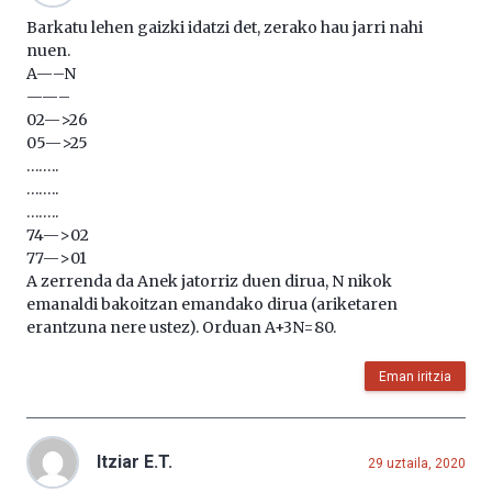
Barkatu lehen gaizki idatzi det, zerako hau jarri nahi
nuen.
A—–N
——–
02—>26
05—>25
……..
……..
……..
74—>02
77—>01
A zerrenda da Anek jatorriz duen dirua, N nikok
emanaldi bakoitzan emandako dirua (ariketaren
erantzuna nere ustez). Orduan A+3N=80.
Eman iritzia
Itziar E.T.
29 uztaila, 2020