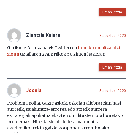
Eman iritzia
Zientzia Kaiera
3 abuztua, 2020
Garikoitz Aranzabalek Twitterren
honako emaitza utzi
zigun
uztailaren 27an: Nikok 50 zituen hasieran.
Eman iritzia
Joselu
5 abuztua, 2020
Problema polita. Gazte askok, eskolan aljebrarekin hasi
aurretik, saiakuntza-errorea edo atzetik aurrera
estrategiak aplikatuz ebazten ohi dituzte mota honetako
problemak . Nire ikasle ohi batek, matematika
akademikoarekin gaizki konpondu arren, holako