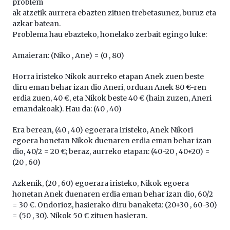
problem
ak atzetik aurrera ebazten zituen trebetasunez, buruz eta
azkar batean.
Problema hau ebazteko, honelako zerbait egingo luke:
Amaieran: (Niko , Ane) = (0 , 80)
Horra iristeko Nikok aurreko etapan Anek zuen beste
diru eman behar izan dio Aneri, orduan Anek 80 €-ren
erdia zuen, 40 €, eta Nikok beste 40 € (hain zuzen, Aneri
emandakoak). Hau da: (40 , 40)
Era berean, (40 , 40) egoerara iristeko, Anek Nikori
egoera honetan Nikok duenaren erdia eman behar izan
dio, 40/2 = 20 €; beraz, aurreko etapan: (40-20 , 40+20) =
(20 , 60)
Azkenik, (20 , 60) egoerara iristeko, Nikok egoera
honetan Anek duenaren erdia eman behar izan dio, 60/2
= 30 €. Ondorioz, hasierako diru banaketa: (20+30 , 60-30)
= (50 , 30). Nikok 50 € zituen hasieran.