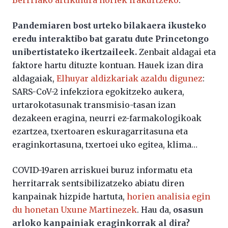
Pandemiaren bost urteko bilakaera ikusteko
eredu interaktibo bat garatu dute Princetongo
unibertistateko ikertzaileek.
Zenbait aldagai eta
faktore hartu dituzte kontuan. Hauek izan dira
aldagaiak,
Elhuyar aldizkariak azaldu digunez
:
SARS-CoV-2 infekziora egokitzeko aukera,
urtarokotasunak transmisio-tasan izan
dezakeen eragina, neurri ez-farmakologikoak
ezartzea, txertoaren eskuragarritasuna eta
eraginkortasuna, txertoei uko egitea, klima…
COVID-19aren arriskuei buruz informatu eta
herritarrak sentsibilizatzeko abiatu diren
kanpainak hizpide hartuta,
horien analisia egin
du honetan Uxune Martinezek
. Hau da,
osasun
arloko kanpainiak eraginkorrak al dira?