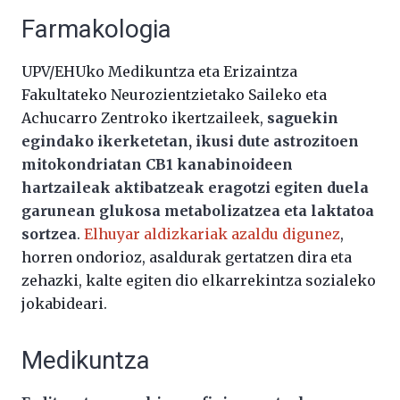
Farmakologia
UPV/EHUko Medikuntza eta Erizaintza
Fakultateko Neurozientzietako Saileko eta
Achucarro Zentroko ikertzaileek,
saguekin
egindako ikerketetan, ikusi dute astrozitoen
mitokondriatan CB1 kanabinoideen
hartzaileak aktibatzeak eragotzi egiten duela
garunean glukosa metabolizatzea eta laktatoa
sortzea
.
Elhuyar aldizkariak azaldu digunez
,
horren ondorioz, asaldurak gertatzen dira eta
zehazki, kalte egiten dio elkarrekintza sozialeko
jokabideari.
Medikuntza