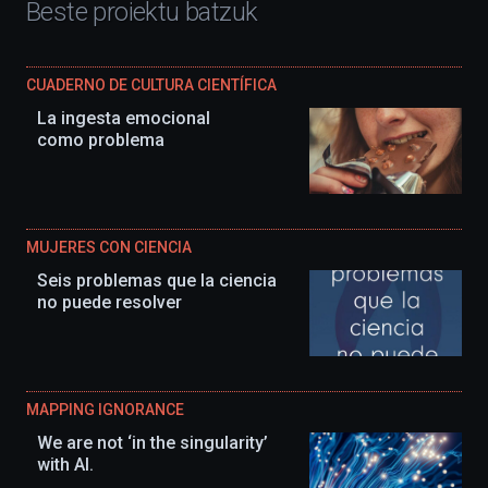
Beste proiektu batzuk
CUADERNO DE CULTURA CIENTÍFICA
La ingesta emocional
como problema
MUJERES CON CIENCIA
Seis problemas que la ciencia
no puede resolver
MAPPING IGNORANCE
We are not ‘in the singularity’
with AI.