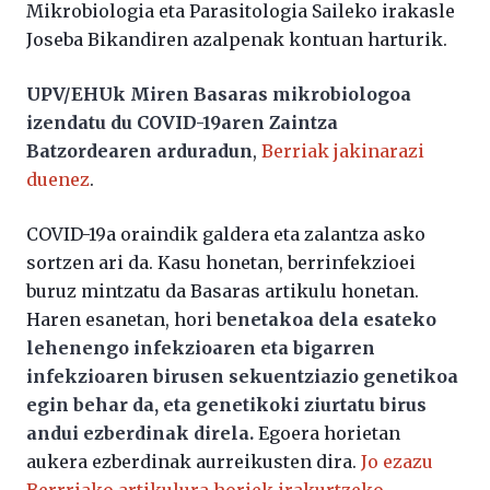
Mikrobiologia eta Parasitologia Saileko irakasle
Joseba Bikandiren azalpenak kontuan harturik.
UPV/EHUk Miren Basaras mikrobiologoa
izendatu du COVID-19aren Zaintza
Batzordearen arduradun
,
Berriak jakinarazi
duenez
.
COVID-19a oraindik galdera eta zalantza asko
sortzen ari da. Kasu honetan, berrinfekzioei
buruz mintzatu da Basaras artikulu honetan.
Haren esanetan, hori b
enetakoa dela esateko
lehenengo infekzioaren eta bigarren
infekzioaren birusen sekuentziazio genetikoa
egin behar da, eta genetikoki ziurtatu birus
andui ezberdinak direla.
Egoera horietan
aukera ezberdinak aurreikusten dira.
Jo ezazu
Berrriako artikulura horiek irakurtzeko
.