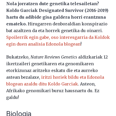
Nola jorratzen dute genetika telesailetan?
Koldo Garciak Designated Survivor (2016-2019)
hartu du adibide gisa galdera horri erantzuna
emateko.
Hirugarren denboraldian konspirazio
bat azaltzen da eta horrek genetika du oinarri.
Spoilerrik egin gabe, oso interesgarria da Koldok
egin duen analisia Edonola blogean
!
Bukatzeko,
Nature Reviews Genetics
aldizkariak 12
ikertzaileri genetikaren eta genomikaren
etorkizunaz aritzeko eskatu die eta aurreko
astean bezalaxe,
iritzi horiek bildu eta Edonola
blogean azaldu ditu Koldo Garciak
. Asteon,
Afrikako genomikari buruz hausnartu du. Ez
galdu!
Biologia