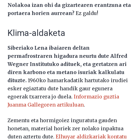
Nolakoa izan ohi da gizartearen erantzuna eta
portaera horien aurrean?
Ez galdu!
Klima-aldaketa
Siberiako Lena ibaiaren deltan
permafrostraren higadura neurtu dute Alfred
Wegner Institutuko adituek, eta gertatzen ari
diren karbono eta metano isuriak kalkulatu
dituzte.
1960ko hamarkadatik hartutako irudiei
esker egiaztatu dute handik gaur egunera
egoerak txarrera jo duela.
Informazio guztia
Juanma Gallegoren artikuluan
.
Zementu eta hormigoiez inguratuta gauden
honetan, material horiek zer nolako inpaktua
duten aztertu dute.
Elhuyar aldizkariak kontatu