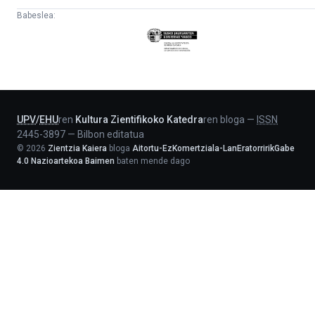
Babeslea:
Eusko
Jaurlaritza
-
Lehendakaritza
UPV
/
EHU
ren
Kultura Zientifikoko Katedra
ren bloga
—
ISSN
2445-3897
—
Bilbon editatua
©
2026
Zientzia Kaiera
bloga
Aitortu-EzKomertziala-LanEratorririkGabe
4.0 Nazioartekoa Baimen
baten mende dago