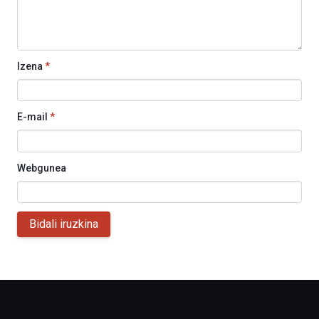
Izena
*
E-mail
*
Webgunea
Bidali iruzkina