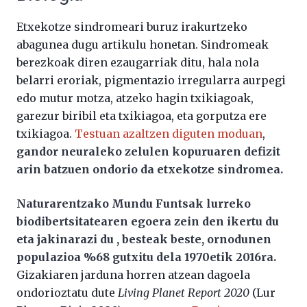
Etxekotze sindromeari buruz irakurtzeko
abagunea dugu artikulu honetan. Sindromeak
berezkoak diren ezaugarriak ditu, hala nola
belarri eroriak, pigmentazio irregularra aurpegi
edo mutur motza, atzeko hagin txikiagoak,
garezur biribil eta txikiagoa, eta gorputza ere
txikiagoa.
Testuan azaltzen diguten moduan
,
gandor neuraleko zelulen kopuruaren defizit
arin batzuen ondorio da etxekotze sindromea.
Naturarentzako Mundu Funtsak lurreko
biodibertsitatearen egoera zein den ikertu du
eta jakinarazi du , besteak beste, ornodunen
populazioa %68 gutxitu dela 1970etik 2016ra.
Gizakiaren jarduna horren atzean dagoela
ondorioztatu dute
Living Planet Report 2020
(Lur