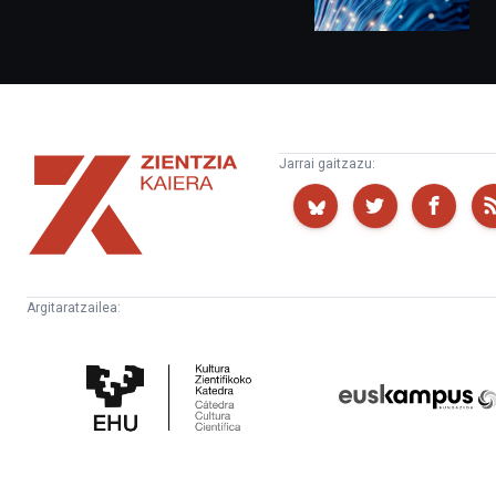
Zientzia
Jarrai gaitzazu:
Kaiera
Argitaratzailea:
Kultura
Euskampus
Zientifikoko
Fundazioa
Katedra