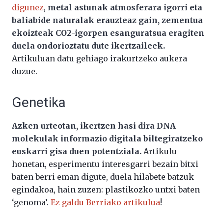
digunez
,
metal astunak atmosferara igorri eta
baliabide naturalak erauzteaz gain, zementua
ekoizteak CO2-igorpen esanguratsua eragiten
duela ondorioztatu dute ikertzaileek.
Artikuluan datu gehiago irakurtzeko aukera
duzue.
Genetika
Azken urteotan, ikertzen hasi dira DNA
molekulak informazio digitala biltegiratzeko
euskarri gisa duen potentziala.
Artikulu
honetan, esperimentu interesgarri bezain bitxi
baten berri eman digute, duela hilabete batzuk
egindakoa, hain zuzen: plastikozko untxi baten
‘genoma’.
Ez galdu Berriako artikulua
!