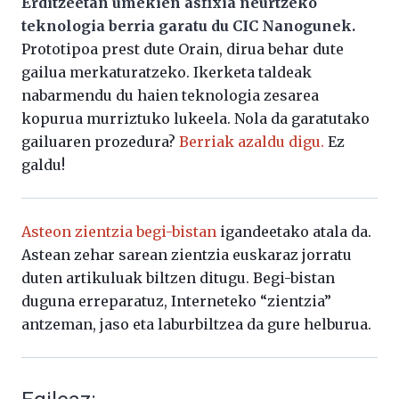
Erditzeetan umekien asfixia neurtzeko
teknologia berria garatu du CIC Nanogunek.
Prototipoa prest dute Orain, dirua behar dute
gailua merkaturatzeko. Ikerketa taldeak
nabarmendu du haien teknologia zesarea
kopurua murriztuko lukeela. Nola da garatutako
gailuaren prozedura?
Berriak azaldu digu.
Ez
galdu!
Asteon zientzia begi-bistan
igandeetako atala da.
Astean zehar sarean zientzia euskaraz jorratu
duten artikuluak biltzen ditugu. Begi-bistan
duguna erreparatuz, Interneteko “zientzia”
antzeman, jaso eta laburbiltzea da gure helburua.