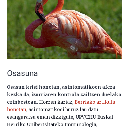
Osasuna
Osasun krisi honetan, asintomatikoen afera
kezka da, izurriaren kontrola zailtzen duelako
ezinbestean.
Horren kariaz,
Berriako artikulu
honetan
, asintomatikoei buruz lau datu
esanguratsu eman dizkigute, UPV/EHU Euskal
Herriko Unibertsitateko Immunologia,