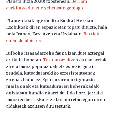
Planeta Bizia 2020) txostenean.
Berrian
aurkituko dituzue xehetasun gehiago.
Flamenkoak agertu dira Euskal Herrian.
Ezohikoak diren espazioetan topatu dituzte, hala
nola Irunen, Zarautzen eta Urdaibain.
Berriak
eman du albistea.
Bilboko itsasadarreko
fauna izan dute aztergai
artikulu honetan.
Testuan azaltzen da
oso urriak
zirela fauna populazioak eta espezie gutxi
zeudela, kutsadurarekiko erresistenteenak
zirenak baino ez. Egun,
uraren oxigenazio-
maila onak eta kutsaduraren beherakadak
aniztasun handia ekarri du.
Ildo horri jarraiki,
faunaren berreskuratze lan horretan egon diren
aldaketak azaltzen ditu testuak.