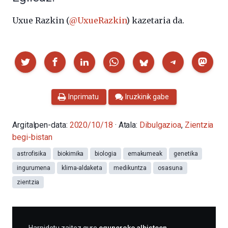
Uxue Razkin (
@UxueRazkin
) kazetaria da.
Partekatu
Inprimatu
Iruzkinik gabe
Argitalpen-data:
2020/10/18
· Atala:
Dibulgazioa
,
Zientzia
begi-bistan
astrofisika
biokimika
biologia
emakumeak
genetika
ingurumena
klima-aldaketa
medikuntza
osasuna
zientzia