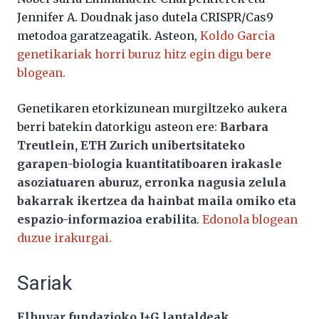
Jennifer A. Doudnak jaso dutela CRISPR/Cas9
metodoa garatzeagatik. Asteon,
Koldo Garcia
genetikariak horri buruz hitz egin digu bere
blogean.
Genetikaren etorkizunean murgiltzeko aukera
berri batekin datorkigu asteon ere:
Barbara
Treutlein, ETH Zurich unibertsitateko
garapen-biologia kuantitatiboaren irakasle
asoziatuaren aburuz, erronka nagusia zelula
bakarrak ikertzea da hainbat maila omiko eta
espazio-informazioa erabilit
a.
Edonola blogean
duzue irakurgai.
Sariak
Elhuyar fundazioko I+G lantaldeak