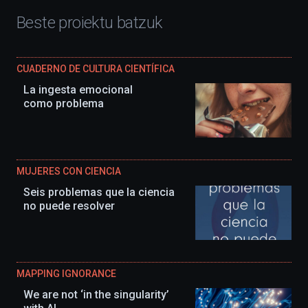
Beste proiektu batzuk
CUADERNO DE CULTURA CIENTÍFICA
La ingesta emocional
como problema
MUJERES CON CIENCIA
Seis problemas que la ciencia
no puede resolver
MAPPING IGNORANCE
We are not ‘in the singularity’