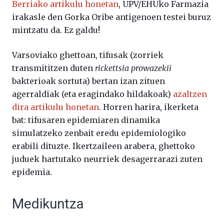
Berriako artikulu honetan
, UPV/EHUko Farmazia
irakasle den Gorka Oribe antigenoen testei buruz
mintzatu da. Ez galdu!
Varsoviako ghettoan, tifusak (zorriek
transmititzen duten
rickettsia prowazekii
bakterioak sortuta) bertan izan zituen
agerraldiak (eta eragindako hildakoak)
azaltzen
dira artikulu honetan
. Horren harira, ikerketa
bat: tifusaren epidemiaren dinamika
simulatzeko zenbait eredu epidemiologiko
erabili dituzte. Ikertzaileen arabera, ghettoko
juduek hartutako neurriek desagerrarazi zuten
epidemia.
Medikuntza