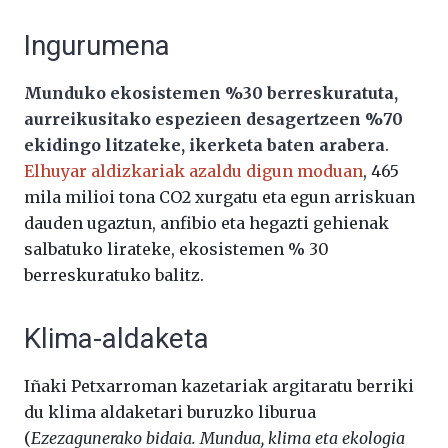
Ingurumena
Munduko ekosistemen %30 berreskuratuta,
aurreikusitako espezieen desagertzeen %70
ekidingo litzateke, ikerketa baten arabera
.
Elhuyar aldizkariak azaldu digun moduan
, 465
mila milioi tona CO2 xurgatu eta egun arriskuan
dauden ugaztun, anfibio eta hegazti gehienak
salbatuko lirateke, ekosistemen % 30
berreskuratuko balitz.
Klima-aldaketa
Iñaki Petxarroman kazetariak argitaratu berriki
du klima aldaketari buruzko liburua
(
Ezezagunerako bidaia. Mundua, klima eta ekologia