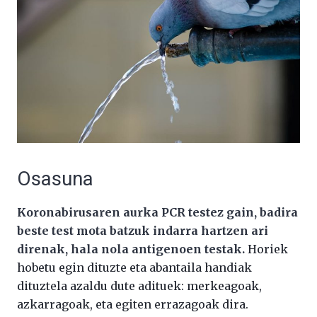
Osasuna
Koronabirusaren aurka PCR testez gain, badira
beste test mota batzuk indarra hartzen ari
direnak, hala nola antigenoen testak.
Horiek
hobetu egin dituzte eta abantaila handiak
dituztela azaldu dute adituek: merkeagoak,
azkarragoak, eta egiten errazagoak dira.