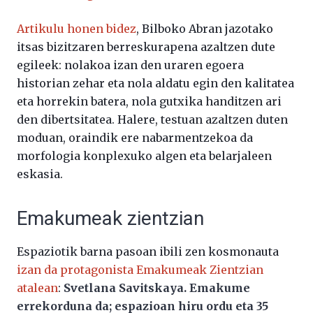
Artikulu honen bidez
, Bilboko Abran jazotako
itsas bizitzaren berreskurapena azaltzen dute
egileek: nolakoa izan den uraren egoera
historian zehar eta nola aldatu egin den kalitatea
eta horrekin batera, nola gutxika handitzen ari
den dibertsitatea. Halere, testuan azaltzen duten
moduan, oraindik ere nabarmentzekoa da
morfologia konplexuko algen eta belarjaleen
eskasia.
Emakumeak zientzian
Espaziotik barna pasoan ibili zen kosmonauta
izan da protagonista Emakumeak Zientzian
atalean
:
Svetlana Savitskaya. Emakume
errekorduna da; espazioan hiru ordu eta 35