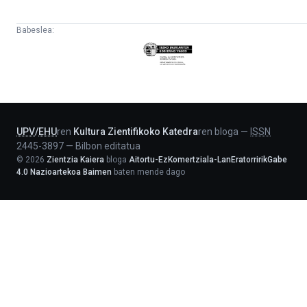
Babeslea:
Eusko
Jaurlaritza
-
Lehendakaritza
UPV
/
EHU
ren
Kultura Zientifikoko Katedra
ren bloga
—
ISSN
2445-3897
—
Bilbon editatua
©
2026
Zientzia Kaiera
bloga
Aitortu-EzKomertziala-LanEratorririkGabe
4.0 Nazioartekoa Baimen
baten mende dago