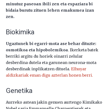
minutuz paseoan ibili zen eta espaziara bi
bidaia burutu zituen lehen emakumea izan
zen.
Biokimika
Ugaztunek bi egarri-mota ase behar dituzte:
osmotikoa eta hipobolemikoa
. Ikerketa batek
berriki argitu du horiek oinarri zelular
desberdina dutela eta garunean neurona-mota
desberdinak inplikatzen dituela.
Elhuyar
aldizkariak eman digu azterlan honen berri.
Genetika
Aurreko astean jakin genuen aurtengo Kimikako
Nobel saria Emmanuelle Charpentierek eta