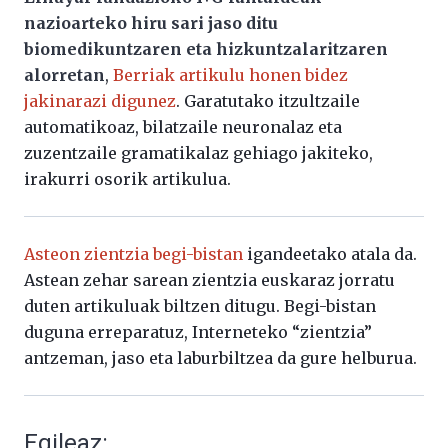
nazioarteko hiru sari jaso ditu
biomedikuntzaren eta hizkuntzalaritzaren
alorretan
,
Berriak artikulu honen bidez
jakinarazi digunez
. Garatutako itzultzaile
automatikoaz, bilatzaile neuronalaz eta
zuzentzaile gramatikalaz gehiago jakiteko,
irakurri osorik artikulua.
Asteon zientzia begi-bistan
igandeetako atala da.
Astean zehar sarean zientzia euskaraz jorratu
duten artikuluak biltzen ditugu. Begi-bistan
duguna erreparatuz, Interneteko “zientzia”
antzeman, jaso eta laburbiltzea da gure helburua.
Egileaz: