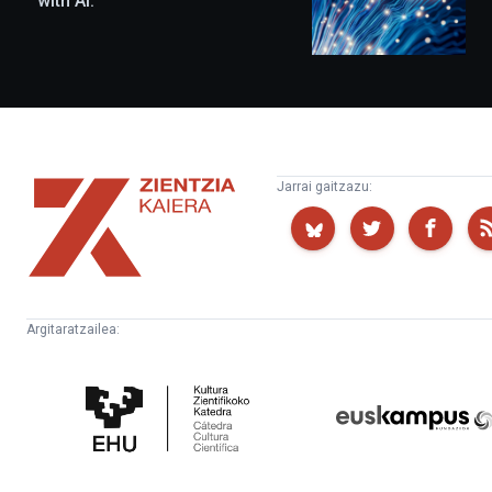
with AI.
Zientzia
Jarrai gaitzazu:
Kaiera
Argitaratzailea:
Kultura
Euskampus
Zientifikoko
Fundazioa
Katedra