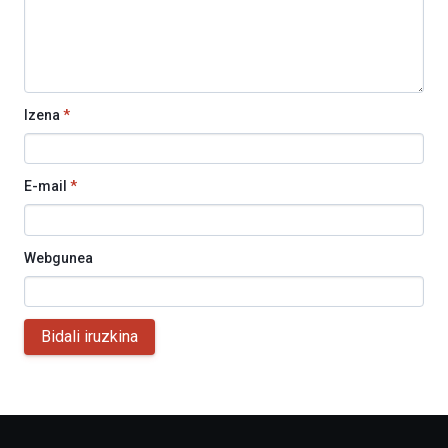
Izena
*
E-mail
*
Webgunea
Bidali iruzkina