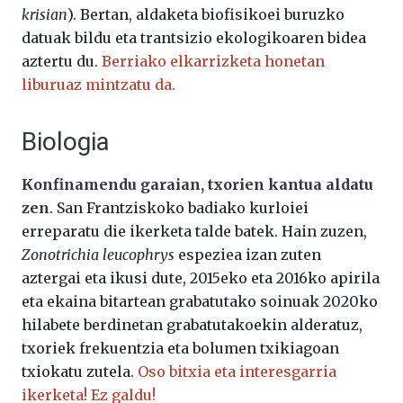
krisian
). Bertan, aldaketa biofisikoei buruzko
datuak bildu eta trantsizio ekologikoaren bidea
aztertu du.
Berriako elkarrizketa honetan
liburuaz mintzatu da.
Biologia
Konfinamendu garaian, txorien kantua aldatu
zen
. San Frantziskoko badiako kurloiei
erreparatu die ikerketa talde batek. Hain zuzen,
Zonotrichia leucophrys
espeziea izan zuten
aztergai eta ikusi dute, 2015eko eta 2016ko apirila
eta ekaina bitartean grabatutako soinuak 2020ko
hilabete berdinetan grabatutakoekin alderatuz,
txoriek frekuentzia eta bolumen txikiagoan
txiokatu zutela.
Oso bitxia eta interesgarria
ikerketa! Ez galdu!