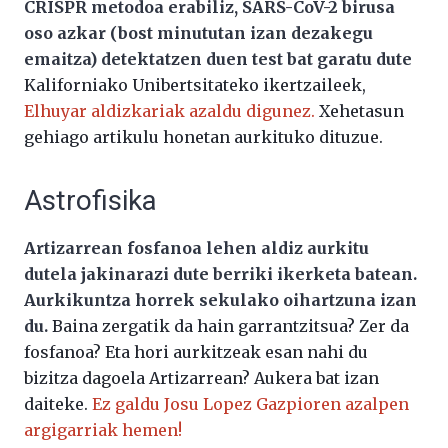
CRISPR metodoa erabiliz, SARS-CoV-2 birusa
oso azkar (bost minututan izan dezakegu
emaitza) detektatzen duen test bat garatu dute
Kaliforniako Unibertsitateko ikertzaileek,
Elhuyar aldizkariak azaldu digunez.
Xehetasun
gehiago artikulu honetan aurkituko dituzue.
Astrofisika
Artizarrean fosfanoa lehen aldiz aurkitu
dutela jakinarazi dute berriki ikerketa batean.
Aurkikuntza horrek sekulako oihartzuna izan
du.
Baina zergatik da hain garrantzitsua? Zer da
fosfanoa? Eta hori aurkitzeak esan nahi du
bizitza dagoela Artizarrean? Aukera bat izan
daiteke.
Ez galdu Josu Lopez Gazpioren azalpen
argigarriak hemen!