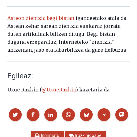
Asteon zientzia begi-bistan
igandeetako atala da.
Astean zehar sarean zientzia euskaraz jorratu
duten artikuluak biltzen ditugu. Begi-bistan
duguna erreparatuz, Interneteko “zientzia”
antzeman, jaso eta laburbiltzea da gure helburua.
Egileaz:
Uxue Razkin (
@UxueRazkin
) kazetaria da.
Partekatu
Inprimatu
Iruzkinik gabe