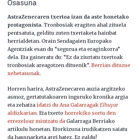
Osasuna
AstraZenecaren txertoa izan da aste honetako
protagonista
. Tronbosiak eragiten ahal zituela
pentsatuta, gelditu zuten txertaketa hainbat
herrialdetan. Orain Sendagaien Europako
Agentziak esan du “segurua eta eraginkorra”
dela. Eta gaineratu du: “Ez da ziurtatu txertoak
tronbosiak areagotzen dituenik”.
Berrian dituzue
xehetasunak
.
Horren harira, AstraZenecaren auzia argitzeko
asmoz, gertatutakoaren inguruko kronika argia
eta zehatza
idatzi du Ana Galarragak
Elhuyar
aldizkarian
. Eta txerto
horrekiko sortu den
errezeloaz mintzatu da
Galarraga Berriako
artikulu honetan. Etorkizuna irudikatzen saiatu
da hausnarketa argi batez. Ez galdu!