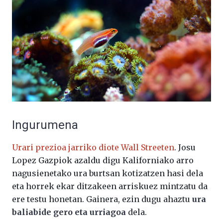
Ingurumena
Urari prezioa jarriko diote Wall Streeten
. Josu
Lopez Gazpiok azaldu digu Kaliforniako arro
nagusienetako ura burtsan kotizatzen hasi dela
eta horrek ekar ditzakeen arriskuez mintzatu da
ere testu honetan. Gainera, ezin dugu ahaztu
ura
baliabide gero eta urriagoa
dela.