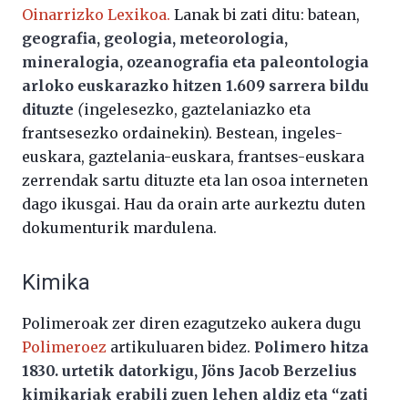
Oinarrizko Lexikoa.
Lanak bi zati ditu: batean,
geografia, geologia, meteorologia,
mineralogia, ozeanografia eta paleontologia
arloko euskarazko hitzen 1.609 sarrera bildu
dituzte
(
ingelesezko, gaztelaniazko eta
frantsesezko ordainekin). Bestean, ingeles-
euskara, gaztelania-euskara, frantses-euskara
zerrendak sartu dituzte eta lan osoa interneten
dago ikusgai. Hau da orain arte aurkeztu duten
dokumenturik mardulena.
Kimika
Polimeroak zer diren ezagutzeko aukera dugu
Polimeroez
artikuluaren bidez.
Polimero hitza
1830. urtetik datorkigu, Jöns Jacob Berzelius
kimikariak erabili zuen lehen aldiz eta “zati