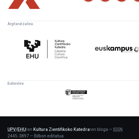
Argitaratzailea:
Kultura
Euskampus
Zientifikoko
Fundazioa
Katedra
Babeslea:
Eusko
Jaurlaritza
-
Lehendakaritza
UPV
/
EHU
ren
Kultura Zientifikoko Katedra
ren bloga
—
ISSN
2445-3897
—
Bilbon editatua