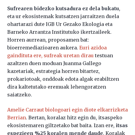
Sufrearen bidezko kutsadura ez dela bukatu
,
eta ur ekosistemak kutsatzen jarraitzen duela
ohartarazi dute IGB Ur Gezako Ekologia eta
Barneko Arrantza Institutuko ikertzaileek.
Horren aurrean, proposamen bat:
bioerremediazioaren aukera.
Euri azidoa
gaindituta ere, sufreak uretan dirau
testuan
azaltzen duen moduan Juanma Gallego
kazetariak, estrategia horren bitartez,
prokariotoak, onddoak edota algak erabiltzen
dira kaltetutako eremuak lehengoratzen
saiatzeko.
Amelie Carraut biologoari egin diote elkarrizketa
Berrian
. Bertan, koralaz hitz egin du, itsaspeko
ekosistemaren giltzetako bat baita. Izan ere,
itsas
espezieen %25 koralen mende daude
. Koralak