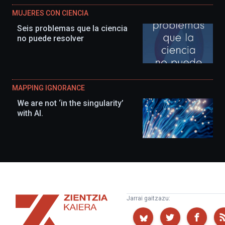
MUJERES CON CIENCIA
Seis problemas que la ciencia
no puede resolver
MAPPING IGNORANCE
We are not ‘in the singularity’
with AI.
Zientzia
Jarrai gaitzazu:
Kaiera