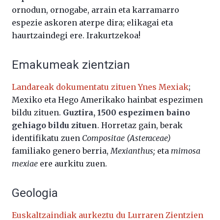
ornodun, ornogabe, arrain eta karramarro
espezie askoren aterpe dira; elikagai eta
haurtzaindegi ere. Irakurtzekoa!
Emakumeak zientzian
Landareak dokumentatu zituen Ynes Mexiak
;
Mexiko eta Hego Amerikako hainbat espezimen
bildu zituen.
Guztira, 1500 espezimen baino
gehiago bildu zituen
. Horretaz gain, berak
identifikatu zuen
Compositae (Asteraceae)
familiako genero berria,
Mexianthus;
eta
mimosa
mexiae
ere aurkitu zuen.
Geologia
Euskaltzaindiak aurkeztu du Lurraren Zientzien