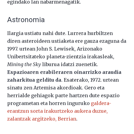
egindako lan nabarmenagatik.
Astronomia
Ilargia ustiatu nahi dute. Lurrera hurbiltzen
diren asteroideen ustiaketa ere gauza ezaguna da
1997. urtean John S. Lewisek, Arizonako
Unibertsitateko planeta-zientzia irakasleak,
Mining the Sky
liburua idatzi zuenetik.
Espazioaren erabileraren oinarrizko araudia
zaharkitua gelditu da
. Esaterako, 1972. urtean
sinatu zen Artemisa akordioak. Gero eta
herrialde gehiagok parte hartzen dute espazio
programetan eta horren inguruko
galdera-
erantzun sorta irakurtzeko aukera duzue,
zalantzak argitzeko, Berrian
.