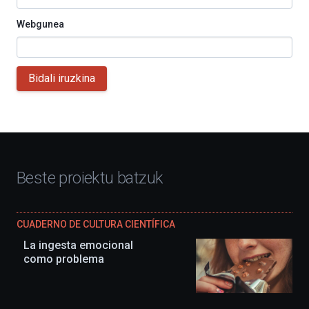
Webgunea
Bidali iruzkina
Beste proiektu batzuk
CUADERNO DE CULTURA CIENTÍFICA
La ingesta emocional
como problema