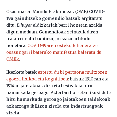
Osasunaren Mundu Erakundeak (OME)
COVID-
19a gainditzeko gomendio batzuk
argitaratu
ditu,
Elhuyar
aldizkariak berri honetan azaldu
digun moduan. Gomendioak zeintzuk diren
irakurri nahi badituzu, jo ezazu artikulu
honetara:
COVID-19aren osteko leheneratze
osasungarri baterako manifestua kaleratu du
OMEk
.
Ikerketa batek
aztertu du bi pertsona multzoren
egoera fisikoa eta kognitiboa
: batzuk 1910ean eta
1914an jaiotakoak dira eta besteak ia hiru
hamarkada geroago. Azterlan horretan ikusi dute
hiru hamarkada geroago jaiotakoen taldekoak
azkarrago ibiltzen zirela eta indartsuagoak
zirela
.