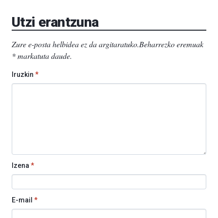
EHU…
Utzi erantzuna
Zure e-posta helbidea ez da argitaratuko.
Beharrezko eremuak
*
markatuta daude
.
Iruzkin
*
Izena
*
E-mail
*