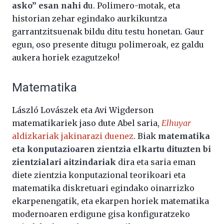
asko” esan nahi d
u. Polimero-motak, eta
historian zehar egindako aurkikuntza
garrantzitsuenak bildu ditu testu honetan. Gaur
egun, oso presente ditugu polimeroak, ez galdu
aukera horiek ezagutzeko!
Matematika
László Lovászek eta Avi Wigderson
matematikariek jaso dute Abel saria,
Elhuyar
aldizkariak jakinarazi duenez
. Biak
matematika
eta konputazioaren zientzia elkartu dituzten bi
zientzialari aitzindariak
dira eta saria eman
diete zientzia konputazional teorikoari eta
matematika diskretuari egindako oinarrizko
ekarpenengatik, eta ekarpen horiek matematika
modernoaren erdigune gisa konfiguratzeko