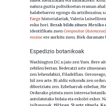
haiek identifikatu eta sailkatzeko. Kon
natura guztia poltsikoetan eraman ahal 
halabeharrez egongo da artxibozaina; sa
Farge
historialariak, Valeria Luisellire
esku hori.
Berak bildu zituen Mexiko
identifikatu zuen
Compositae (Asteraceae
mexiae
ere aurkitu zuen. Biek daramate 
Espedizio botanikoak
Washington D.C.n jaio zen Ynes. Bere ai
zebilen bertan. Bederatzi urte zituenea
zen lehendabizi, Filadelfian. Geroxeago
hil zen arte. Bi aldiz ezkondu zen ordur
dibortziatu zen. Ezbeharrak ezbehar, Me
Ordurako piztuta zuen interesa botanik
antolatutako bidaia eta eskolei esker. N
isiltasunak.
1921ean, 51 urte zituela, 