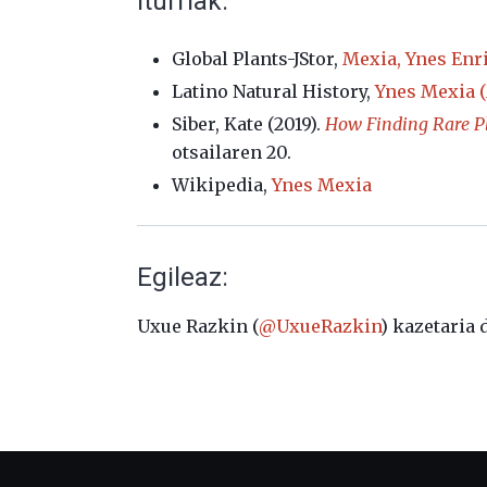
Iturriak:
Global Plants-JStor,
Mexia, Ynes Enri
Latino Natural History,
Ynes Mexia (
Siber, Kate (2019).
How Finding Rare Pl
otsailaren 20.
Wikipedia,
Ynes Mexia
Egileaz:
Uxue Razkin (
@UxueRazkin
) kazetaria 