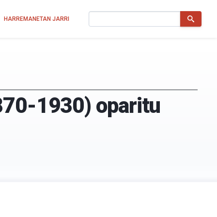
Bilatu
HARREMANETAN JARRI
870-1930) oparitu