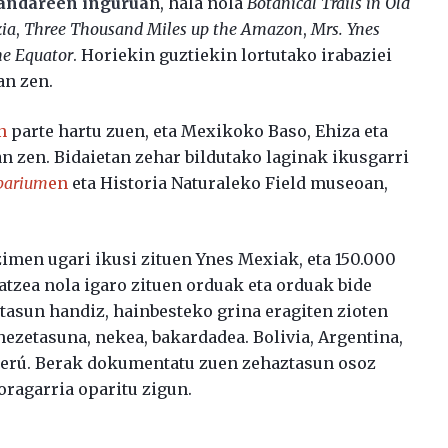
 landareen ingurua
n, hala nola
Botanical Trails in Old
xia
,
Three Thousand Miles up the Amazon
,
Mrs. Ynes
e Equator
. Horiekin guztiekin lortutako irabaziei
an zen.
n
parte hartu zuen, eta Mexikoko Baso, Ehiza eta
n zen. Bidaietan zehar bildutako laginak ikusgarri
barium
en
eta Historia Naturaleko Field museoan,
imen ugari ikusi zituen Ynes Mexiak, eta 150.000
katzea nola igaro zituen orduak eta orduak bide
otasun handiz, hainbesteko grina eragiten zioten
 hezetasuna, nekea, bakardadea. Bolivia, Argentina,
, Perú. Berak dokumentatu zuen zehaztasun osoz
oragarria oparitu zigun.