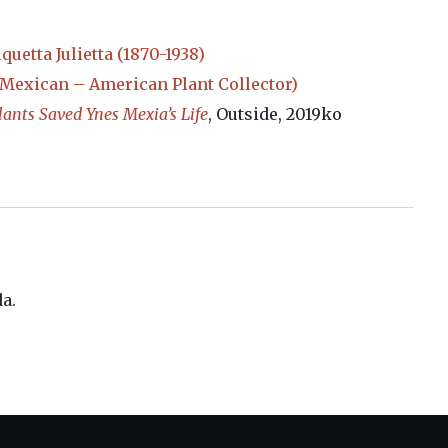
quetta Julietta (1870-1938)
Mexican – American Plant Collector)
ants Saved Ynes Mexia’s Life
, Outside, 2019ko
da.