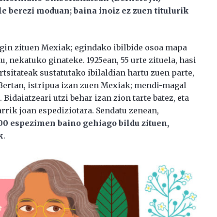
le berezi moduan; baina inoiz ez zuen titulurik
egin zituen Mexiak; egindako ibilbide osoa mapa
, nekatuko ginateke. 1925ean, 55 urte zituela, hasi
tsitateak sustatutako ibilaldian hartu zuen parte,
Bertan, istripua izan zuen Mexiak; mendi-magal
Bidaiatzeari utzi behar izan zion tarte batez, eta
rrik joan espediziotara. Sendatu zenean,
500 espezimen baino gehiago bildu zituen,
k
.