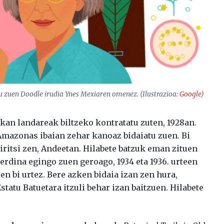
tu zuen Doodle irudia Ynes Mexiaren omenez. (Ilustrazioa:
Google
)
kan landareak biltzeko kontratatu zuten, 1928an.
mazonas ibaian zehar kanoaz bidaiatu zuen. Bi
a iritsi zen, Andeetan. Hilabete batzuk eman zituen
berdina egingo zuen geroago, 1934 eta 1936. urteen
en bi urtez. Bere azken bidaia izan zen hura,
statu Batuetara itzuli behar izan baitzuen. Hilabete