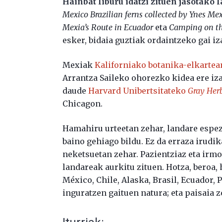
Hainbat liburu idatzi zituen jasotako
Mexico Brazilian ferns collected by Ynes Me
Mexia’s Route in Ecuador
eta
Camping on th
esker, bidaia guztiak ordaintzeko gai iz
Mexiak
Kaliforniako botanika-elkartea
Arrantza Saileko ohorezko kidea ere iza
daude
Harvard Unibertsitateko
Gray Her
Chicagon.
Hamahiru urteetan zehar, landare espez
baino gehiago bildu. Ez da erraza irudi
neketsuetan zehar. Pazientziaz eta irm
landareak aurkitu zituen. Hotza, beroa,
México, Chile, Alaska, Brasil, Ecuador
inguratzen gaituen natura; eta paisaia z