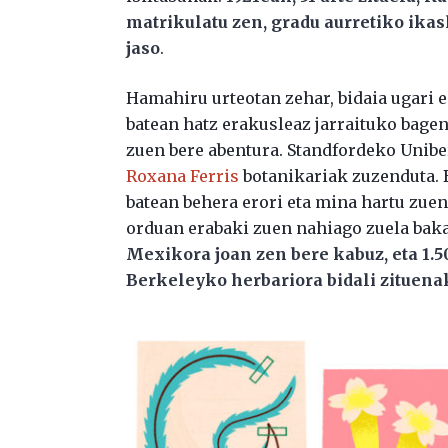
matrikulatu zen, gradu aurretiko ikas
jaso
.
Hamahiru urteotan zehar, bidaia ugari 
batean hatz erakusleaz jarraituko bagenu
zuen bere abentura. Standfordeko Uniber
Roxana Ferris
botanikariak zuzenduta. 
batean behera erori eta mina hartu zuen. 
orduan erabaki zuen nahiago zuela baka
Mexikora joan zen bere kabuz, eta 1.
Berkeleyko herbariora bidali zituena