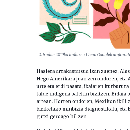
2. irudia: 2019ko irailaren 15ean Googlek argitara
Hasiera arrakastatsua izan zuenez, Alas
Hego Amerikara joan zen ondoren, eta A
urte eta erdi pasata, ibaiaren iturburur
talde indigena batekin bizitzen. Bidaia 
artean. Horren ondoren, Mexikon ibili z
biriketako minbizia diagnostikatu, eta E
gutxi geroago hil zen.