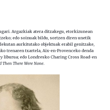
ari. Argazkiak atera ditzakegu, etorkizunean
eko; edo soinuak bildu, sortzen diren unetik
 lekutan aurkitutako objektuak erabil genitzake,
ko trenaren txartela, Aix-en-Provenceko denda
ry
liburua; edo Londresko Charing Cross Road-en
d Then There Were None
.