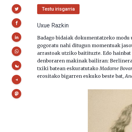
Partekatu
Testu irisgarria
Uxue Razkin
Badago bidaiak dokumentatzeko modu ug
gogoratu nahi ditugun momentuak jasotz
arrastoak utziko baitituzte. Edo hainbat
denboraren makinak bailiran: Berlinera
txiki batean eskuratutako
Madame Bova
erositako bigarren eskuko beste bat,
An