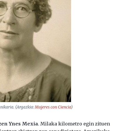
anikaria. (Argazkia:
Mujeres con Ciencia
)
zen Ynes Mexia
. Milaka kilometro egin zituen