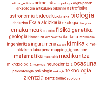
animaliak
antropologia
argitalpenak
adimen_artifiziala
astrofisika
arkeologia
artikuluen bilduma
biologia
astronomia
bideoak
biokimika
Ekaia aldizkaria
ekologia
eboluzioa
elikagaiak
fisika
emakumeak
genetika
filosofia
geologia
ikerketa
historia
informatika
hizkuntzalaritza
kimika
ingurumena
ingeniaritza
klima-
itsasoa
aldaketa
laburpena
mapping_ignorance
medikuntza
matematika
materialak
osasuna
neurozientzia
mikrobiologia
neurologia
teknologia
psikologia
paleontologia
soziologia
zientzia
zientzialariak
zoologia