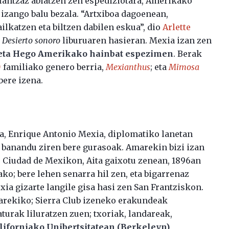
fiantzaz abiatzen zen espediziotara, Amerikako
izango balu bezala. “Artxiboa dagoenean,
ilkatzen eta biltzen dabilen eskua”, dio
Arlette
n
Desierto sonoro
liburuaren hasieran. Mexia izan zen
 eta Hego Amerikako hainbat espezimen
. Berak
)
familiako genero berria,
Mexianthus
; eta
Mimosa
bere izena.
ta, Enrique Antonio Mexia, diplomatiko lanetan
n banandu ziren bere gurasoak. Amarekin bizi izan
, Ciudad de Mexikon, Aita gaixotu zenean, 1896an
ako; bere lehen senarra hil zen, eta bigarrenaz
xia gizarte langile gisa hasi zen San Frantziskon.
arekiko; Sierra Club izeneko erakundeak
aturak liluratzen zuen; txoriak, landareak,
Kaliforniako Unibertsitatean (Berkeleyn)