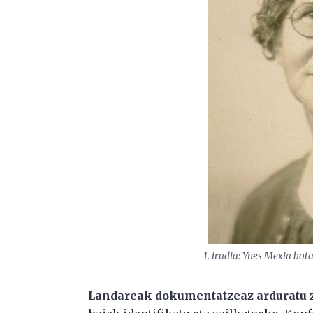
1. irudia: Ynes Mexia bot
Landareak dokumentatzeaz arduratu 