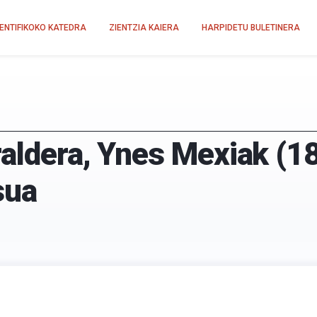
IENTIFIKOKO KATEDRA
ZIENTZIA KAIERA
HARPIDETU BULETINERA
raldera, Ynes Mexiak (1
sua