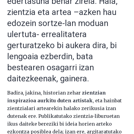
edertasuna behar zirela. Hala,
zientzia eta artea –azken hau
edozein sortze-lan moduan
ulertuta- errealitatera
gerturatzeko bi aukera dira, bi
lengoaia ezberdin, bata
bestearen osagarri izan
daitezkeenak, gainera.
Badira, jakina, historian zehar
zientzian
inspirazioa aurkitu duten artistak
, eta hainbat
zientzialari artearekin halako zerikusia izan
dutenak ere. Publikatutako zientzia-liburuetan
ikus daiteke bereziki bi ideia horien arteko
ezkontza posiblea dela; izan ere, argitaratutako