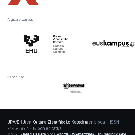
Argitaratzailea:
Kultura
Euskampus
Zientifikoko
Fundazioa
Katedra
Babeslea:
Eusko
Jaurlaritza
-
Lehendakaritza
UPV
/
EHU
ren
Kultura Zientifikoko Katedra
ren bloga
—
ISSN
2445-3897
—
Bilbon editatua
©
2026
Zientzia Kaiera
bloga
Aitortu-EzKomertziala-LanEratorririkGabe