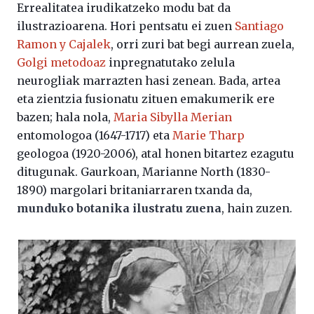
Errealitatea irudikatzeko modu bat da
ilustrazioarena. Hori pentsatu ei zuen
Santiago
Ramon y Cajalek
, orri zuri bat begi aurrean zuela,
Golgi metodoaz
inpregnatutako zelula
neurogliak marrazten hasi zenean. Bada, artea
eta zientzia fusionatu zituen emakumerik ere
bazen; hala nola,
Maria Sibylla Merian
entomologoa (1647-1717) eta
Marie Tharp
geologoa (1920-2006), atal honen bitartez ezagutu
ditugunak. Gaurkoan, Marianne North (1830-
1890) margolari britaniarraren txanda da,
munduko botanika ilustratu zuena
, hain zuzen.