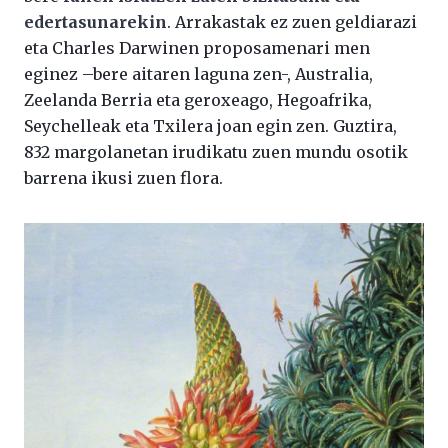
edertasunarekin
. Arrakastak ez zuen geldiarazi
eta Charles Darwinen proposamenari men
eginez –bere aitaren laguna zen-, Australia,
Zeelanda Berria eta geroxeago, Hegoafrika,
Seychelleak eta Txilera joan egin zen. Guztira,
832 margolanetan irudikatu zuen mundu osotik
barrena ikusi zuen flora.