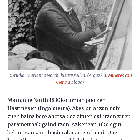
2. irudia: Marianne North ilustratzailea. (Argazkia:
Mujeres con
Ciencia
bloga)
Marianne North 1830ko urrian jaio zen
Hastingsen (Ingalaterra). Abeslaria izan nahi
zuen baina bere ahotsak ez zituen exijitzen ziren
parametroak gainditzen. Azkenean, uko egin
behar izan zion hasierako amets horri. Une