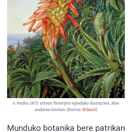
4. irudia: 1875. urtean Tenerifen egindako ilustrazioa. Aloe
andarea loretan. (Iturria:
Wikiart
)
Munduko botanika bere patrikan