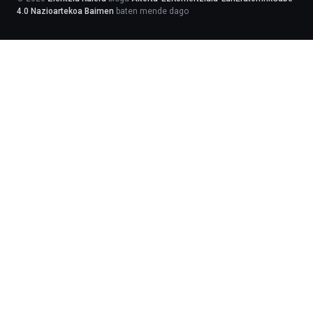
4.0 Nazioartekoa Baimen
baten mende dago