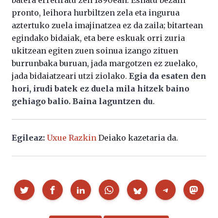
batera erretiratu zen 1890ean. Esnatu bezain
pronto, leihora hurbiltzen zela eta ingurua
aztertuko zuela imajinatzea ez da zaila; bitartean
egindako bidaiak, eta bere eskuak orri zuria
ukitzean egiten zuen soinua izango zituen
burrunbaka buruan, jada margotzen ez zuelako,
jada bidaiatzeari utzi ziolako.
Egia da esaten den
hori, irudi batek ez duela mila hitzek baino
gehiago balio. Baina laguntzen du
.
Egileaz:
Uxue Razkin
Deiako kazetaria da.
Partekatu