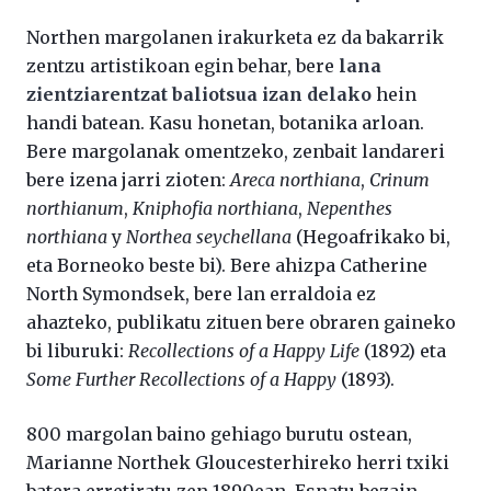
Northen margolanen irakurketa ez da bakarrik
zentzu artistikoan egin behar, bere
lana
zientziarentzat baliotsua izan delako
hein
handi batean. Kasu honetan, botanika arloan.
Bere margolanak omentzeko, zenbait landareri
bere izena jarri zioten:
Areca northiana
,
Crinum
northianum
,
Kniphofia northiana
,
Nepenthes
northiana
y
Northea seychellana
(Hegoafrikako bi,
eta Borneoko beste bi). Bere ahizpa Catherine
North Symondsek, bere lan erraldoia ez
ahazteko, publikatu zituen bere obraren gaineko
bi liburuki:
Recollections of a Happy Life
(1892) eta
Some Further Recollections of a Happy
(1893).
800 margolan baino gehiago burutu ostean,
Marianne Northek Gloucesterhireko herri txiki