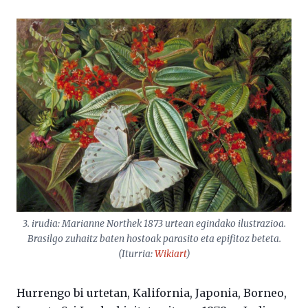
3. irudia: Marianne Northek 1873 urtean egindako ilustrazioa.
Brasilgo zuhaitz baten hostoak parasito eta epifitoz beteta.
(Iturria:
Wikiart
)
Hurrengo bi urtetan, Kalifornia, Japonia, Borneo,