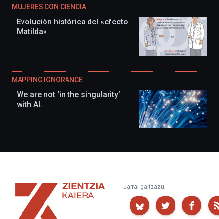
MUJERES CON CIENCIA
Evolución histórica del «efecto
Matilda»
MAPPING IGNORANCE
We are not ‘in the singularity’
with AI.
Zientzia
Jarrai gaitzazu:
Kaiera