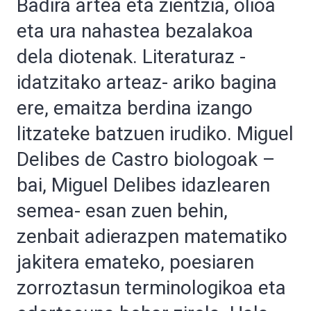
Badira artea eta zientzia, olioa
eta ura nahastea bezalakoa
dela diotenak. Literaturaz -
idatzitako arteaz- ariko bagina
ere, emaitza berdina izango
litzateke batzuen irudiko. Miguel
Delibes de Castro biologoak –
bai, Miguel Delibes idazlearen
semea- esan zuen behin,
zenbait adierazpen matematiko
jakitera emateko, poesiaren
zorroztasun terminologikoa eta