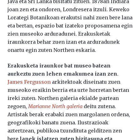
Java eta Sri Lanka bisitatu zituen. 1878an Indiara
joan zen eta ondoren, Londresera itzuli. Keweko
Lorategi Botanikoan erakutsi nahi zuen bere lana
eta bertan, espazio bat izateko proposamena egin
zien museoko arduradunei. Erakusketak
iraunkorra behar zuen izan eta arduradunek
onartu egin zuten Northen eskaria.
Erakusketa iraunkor bat museo batean
aurkeztu zuen lehen emakumea izan zen
.
James Fergusson
arkitektoak diseinatu zuen
museoko eraikin berria eta urte horretan bertan
ireki zuten. Northen galeria ekialde partean
zegoen,
Marianne North galeria
deitu zutena.
Artistak berak erabaki zuen margolanen ordena,
geografikoki banatu zuena. Ilustrazioak
aztertzean, publikoa txundituta gelditzen zen
bere
lanek islatzen zuten bizitasuna eta