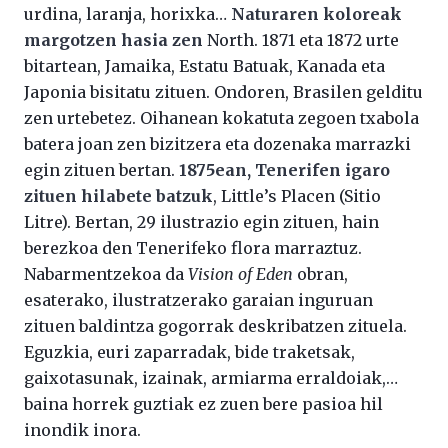
urdina, laranja, horixka…
Naturaren koloreak
margotzen hasia zen
North. 1871 eta 1872 urte
bitartean, Jamaika, Estatu Batuak, Kanada eta
Japonia bisitatu zituen. Ondoren, Brasilen gelditu
zen urtebetez. Oihanean kokatuta zegoen txabola
batera joan zen bizitzera eta dozenaka marrazki
egin zituen bertan.
1875ean, Tenerifen igaro
zituen hilabete batzuk
, Little’s Placen (Sitio
Litre). Bertan, 29 ilustrazio egin zituen, hain
berezkoa den Tenerifeko flora marraztuz.
Nabarmentzekoa da
Vision of Eden
obran,
esaterako, ilustratzerako garaian inguruan
zituen baldintza gogorrak deskribatzen zituela.
Eguzkia, euri zaparradak, bide traketsak,
gaixotasunak, izainak, armiarma erraldoiak,…
baina horrek guztiak ez zuen bere pasioa hil
inondik inora.