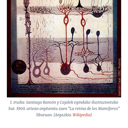
1. irudia: Santiago Ramón y Cajalek egindako ilustrazioetako
bat. 1900. urtean argitaratu zuen “La retina de los Mamíferos”
liburuan. (Argazkia:
Wikipedia
)