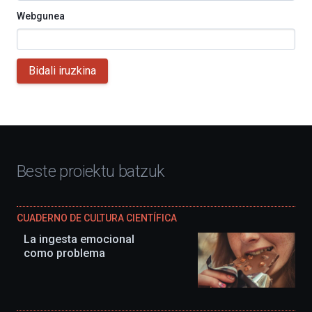
Webgunea
Bidali iruzkina
Beste proiektu batzuk
CUADERNO DE CULTURA CIENTÍFICA
La ingesta emocional
como problema