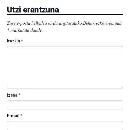
EHU…
Utzi erantzuna
Zure e-posta helbidea ez da argitaratuko.
Beharrezko eremuak
*
markatuta daude
.
Iruzkin
*
Izena
*
E-mail
*