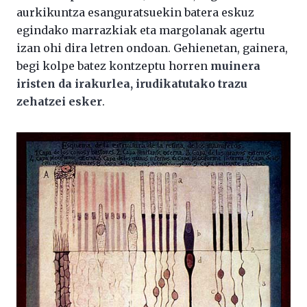
aurkikuntza esanguratsuekin batera eskuz
egindako marrazkiak eta margolanak agertu
izan ohi dira letren ondoan. Gehienetan, gainera,
begi kolpe batez kontzeptu horren
muinera
iristen da irakurlea, irudikatutako trazu
zehatzei esker
.