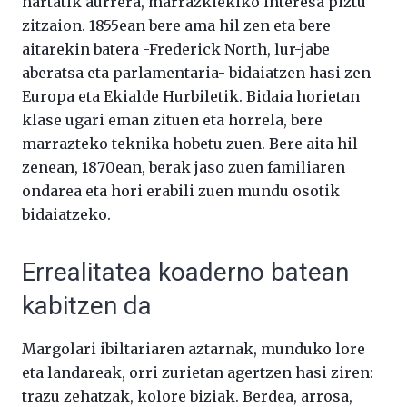
hartatik aurrera, marrazkiekiko interesa piztu
zitzaion. 1855ean bere ama hil zen eta bere
aitarekin batera -Frederick North, lur-jabe
aberatsa eta parlamentaria- bidaiatzen hasi zen
Europa eta Ekialde Hurbiletik. Bidaia horietan
klase ugari eman zituen eta horrela, bere
marrazteko teknika hobetu zuen. Bere aita hil
zenean, 1870ean, berak jaso zuen familiaren
ondarea eta hori erabili zuen mundu osotik
bidaiatzeko.
Errealitatea koaderno batean
kabitzen da
Margolari ibiltariaren aztarnak, munduko lore
eta landareak, orri zurietan agertzen hasi ziren:
trazu zehatzak, kolore biziak. Berdea, arrosa,