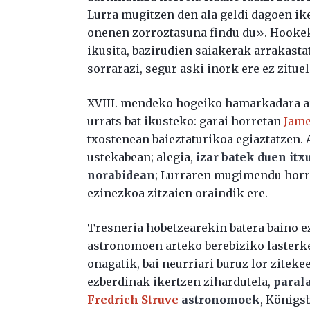
Lurra mugitzen den ala geldi dagoen i
onenen zorroztasuna findu du». Hookek 
ikusita, bazirudien saiakerak arrakasta
sorrarazi, segur aski inork ere ez zitue
XVIII. mendeko hogeiko hamarkadara art
urrats bat ikusteko: garai horretan
Jame
txostenean baieztaturikoa egiaztatzen. A
ustekabean; alegia,
izar batek duen it
norabidean
; Lurraren mugimendu horre
ezinezkoa zitzaien oraindik ere.
Tresneria hobetzearekin batera baino e
astronomoen arteko berebiziko lasterke
onagatik, bai neurriari buruz lor ziteke
ezberdinak ikertzen zihardutela,
parala
Fredrich Struve
astronomoek
, Königs