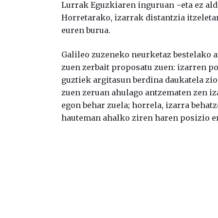
Lurrak Eguzkiaren inguruan −eta ez alde
Horretarako, izarrak distantzia itzelet
euren burua.
Galileo zuzeneko neurketaz bestelako au
zuen zerbait proposatu zuen: izarren pos
guztiek argitasun berdina daukatela zioe
zuen zeruan ahulago antzematen zen iza
egon behar zuela; horrela, izarra beha
hauteman ahalko ziren haren posizio er