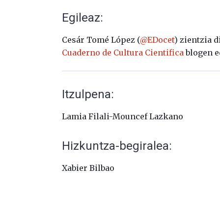
Egileaz:
Cesár Tomé López (
@EDocet
) zientzia 
Cuaderno de Cultura Cientifica
blogen e
Itzulpena:
Lamia Filali-Mouncef Lazkano
Hizkuntza-begiralea:
Xabier Bilbao