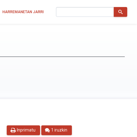
Bilatu
HARREMANETAN JARRI
Inprimatu
1 iruzkin