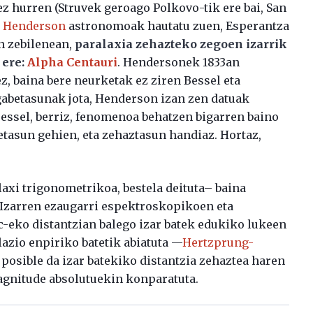
ez hurren (Struvek geroago Polkovo-tik ere bai, San
 Henderson
astronomoak hautatu zuen, Esperantza
 zebilenean,
paralaxia zehazteko zegoen izarrik
 ere:
Alpha Centauri
. Hendersonek 1833an
 baina bere neurketak ez ziren Bessel eta
gabetasunak jota, Henderson izan zen datuak
Bessel, berriz, fenomenoa behatzen bigarren baino
etasun gehien, eta zehaztasun handiaz. Hortaz,
laxi trigonometrikoa, bestela deituta– baina
 Izarren ezaugarri espektroskopikoen eta
c-eko distantzian balego izar batek edukiko lukeen
azio enpiriko batetik abiatuta —
Hertzprung-
, posible da izar batekiko distantzia zehaztea haren
gnitude absolutuekin konparatuta.