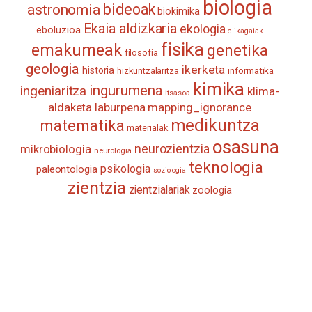
biologia
astronomia
bideoak
biokimika
Ekaia aldizkaria
ekologia
eboluzioa
elikagaiak
fisika
emakumeak
genetika
filosofia
geologia
ikerketa
historia
informatika
hizkuntzalaritza
kimika
ingurumena
ingeniaritza
klima-
itsasoa
aldaketa
laburpena
mapping_ignorance
medikuntza
matematika
materialak
osasuna
neurozientzia
mikrobiologia
neurologia
teknologia
psikologia
paleontologia
soziologia
zientzia
zientzialariak
zoologia