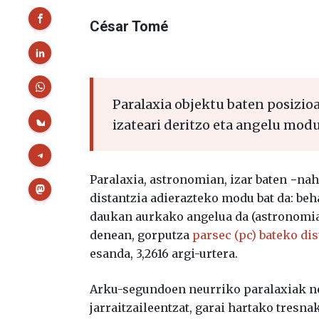
César Tomé
Paralaxia objektu baten posizio
izateari deritzo eta angelu modu
Paralaxia, astronomian, izar baten −nah
distantzia adierazteko modu bat da: be
daukan aurkako angelua da (astronomia-
denean, gorputza
parsec (pc) bateko di
esanda, 3,2616 argi-urtera.
Arku-segundoen neurriko paralaxiak n
jarraitzaileentzat, garai hartako tresnak