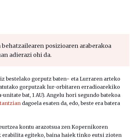
a behatzailearen posizioaren araberakoa
an adierazi ohi da.
iz bestelako gorputz baten− eta Lurraren arteko
hatutako gorputzak lur-orbitaren erradioarekiko
unitate bat, 1 AU). Angelu hori segundo batekoa
stantzian
dagoela esaten da, edo, beste era batera
eurtzea kontu arazotsua zen Kopernikoren
 erabilita egiteko, baina haiek tinko eutsi zioten