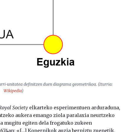
urri-unitatea definitzen duen diagrama geometrikoa. (Iturria:
Wikipedia
)
Royal Society
elkarteko esperimentuen arduraduna,
atzeko aukera emango ziola paralaxia neurtzeko
ra mugitu egiten dela frogatuko zukeen
1674an: «[…] Kopernikok auzia berpiztu zuenetik,