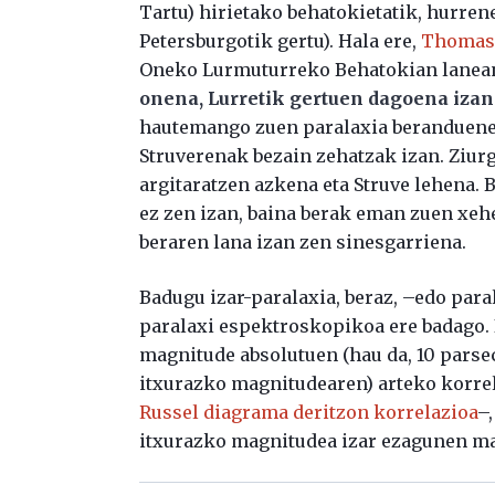
Tartu) hirietako behatokietatik, hurren
Petersburgotik gertu). Hala ere,
Thomas
Oneko Lurmuturreko Behatokian lanean
onena, Lurretik gertuen dagoena izan
hautemango zuen paralaxia beranduenez,
Struverenak bezain zehatzak izan. Ziur
argitaratzen azkena eta Struve lehena. 
ez zen izan, baina berak eman zuen xeh
beraren lana izan zen sinesgarriena.
Badugu izar-paralaxia, beraz, –edo para
paralaxi espektroskopikoa ere badago.
magnitude absolutuen (hau da, 10 parse
itxurazko magnitudearen) arteko korrel
Russel diagrama deritzon korrelazioa
–
itxurazko magnitudea izar ezagunen ma