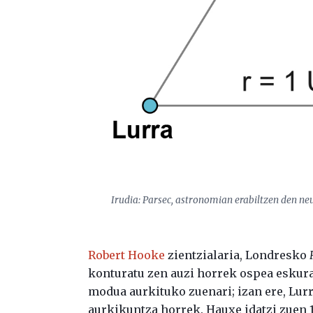
Irudia: Parsec, astronomian erabiltzen den ne
Robert Hooke
zientzialaria, Londresko
konturatu zen auzi horrek ospea eskur
modua aurkituko zuenari; izan ere, Lur
aurkikuntza horrek. Hauxe idatzi zuen 