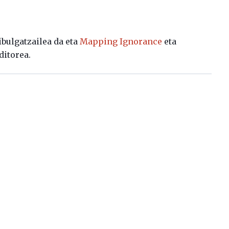
dibulgatzailea da eta
Mapping Ignorance
eta
ditorea.