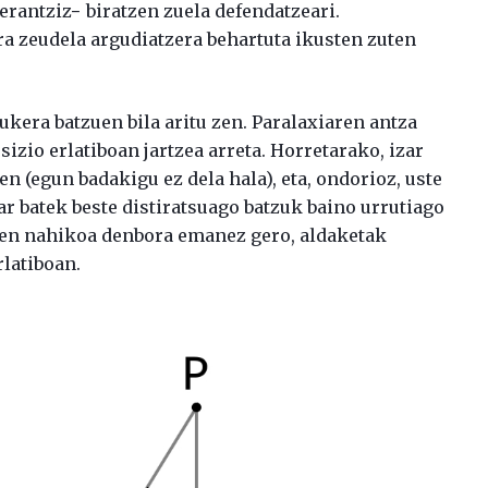
rantziz− biratzen zuela defendatzeari.
ara zeudela argudiatzera behartuta ikusten zuten
kera batzuen bila aritu zen. Paralaxiaren antza
izio erlatiboan jartzea arreta. Horretarako, izar
n (egun badakigu ez dela hala), eta, ondorioz, uste
r batek beste distiratsuago batzuk baino urrutiago
tzen nahikoa denbora emanez gero, aldaketak
latiboan.