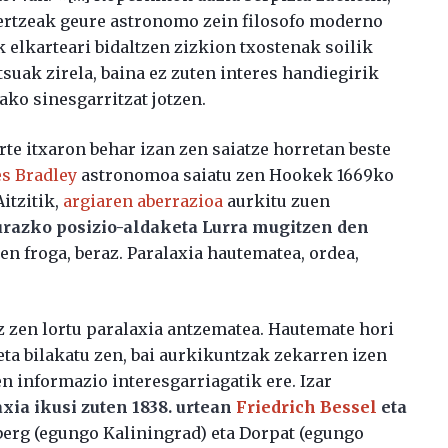
kertzeak geure astronomo zein filosofo moderno
elkarteari bidaltzen zizkion txostenak soilik
tsuak zirela, baina ez zuten interes handiegirik
lako sinesgarritzat jotzen.
e itxaron behar izan zen saiatze horretan beste
s Bradley
astronomoa saiatu zen Hookek 1669ko
itzitik,
argiaren aberrazioa
aurkitu zuen
xurazko posizio-aldaketa Lurra mugitzen den
n froga, beraz. Paralaxia hautematea, ordea,
z zen lortu paralaxia antzematea. Hautemate hori
ta bilakatu zen, bai aurkikuntzak zekarren izen
en informazio interesgarriagatik ere. Izar
xia ikusi zuten 1838. urtean
Friedrich Bessel
eta
berg (egungo Kaliningrad) eta Dorpat (egungo