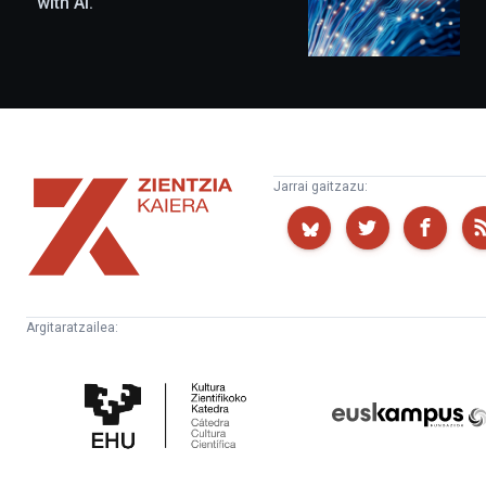
with AI.
Zientzia
Jarrai gaitzazu:
Kaiera
Argitaratzailea:
Kultura
Euskampus
Zientifikoko
Fundazioa
Katedra