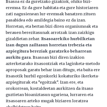
Itsasoa ez da guretzako gizakiok, ohiko bizi-
eremua. Ez da gure habitata eta gure historiaren
zati nagusienean lur-eremuak banatzen zituen
pasabidea edo amildegia baino ez da izan.
Horretan, eta bertan bizi diren organismoak eta
berauen berezitasunak arrotzak izan zaizkigu
gizaldietan zehar.
Itsasoarekiko hurbilketan
izan dugun zailtasun horretan trebezia eta
azpiegitura bereziak garatzeko beharrean
aurkitu gara
. Itsasoan bizi diren izakion
azterketarako itsasontziak eta laginketa-metodo
aproposak garatu behar izan ditugu, eta baita ere
itsasotik hurbil egonkorki kokaturiko ikerketa-
azpiegiturak eta “egoitzak”. Izan ere, eta
orokorrean, kostaldeetan aurkitzen da itsaso
guztietan bioaniztasun ugariena, lurraren eta
itsasoaren arteko mugak biziaren loratzea