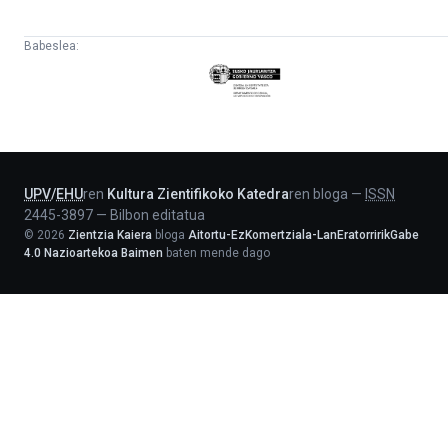
Babeslea:
Eusko
Jaurlaritza
-
Lehendakaritza
UPV
/
EHU
ren
Kultura Zientifikoko Katedra
ren bloga
—
ISSN
2445-3897
—
Bilbon editatua
©
2026
Zientzia Kaiera
bloga
Aitortu-EzKomertziala-LanEratorririkGabe
4.0 Nazioartekoa Baimen
baten mende dago