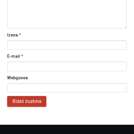
Izena
*
E-mail
*
Webgunea
Bidali iruzkina