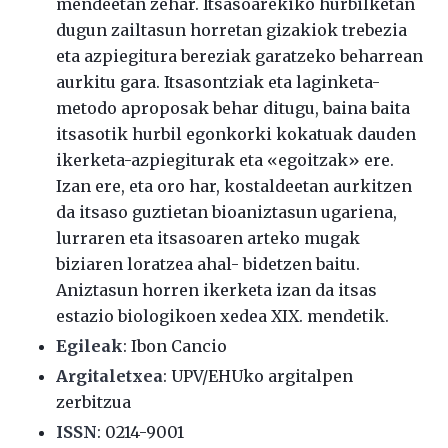
mendeetan zehar. Itsasoarekiko hurbilketan
dugun zailtasun horretan gizakiok trebezia
eta azpiegitura bereziak garatzeko beharrean
aurkitu gara. Itsasontziak eta laginketa-
metodo aproposak behar ditugu, baina baita
itsasotik hurbil egonkorki kokatuak dauden
ikerketa-azpiegiturak eta «egoitzak» ere.
Izan ere, eta oro har, kostaldeetan aurkitzen
da itsaso guztietan bioaniztasun ugariena,
lurraren eta itsasoaren arteko mugak
biziaren loratzea ahal- bidetzen baitu.
Aniztasun horren ikerketa izan da itsas
estazio biologikoen xedea XIX. mendetik.
Egileak
:
Ibon Cancio
Argitaletxea
: UPV/EHUko argitalpen
zerbitzua
ISSN
:
0214-9001