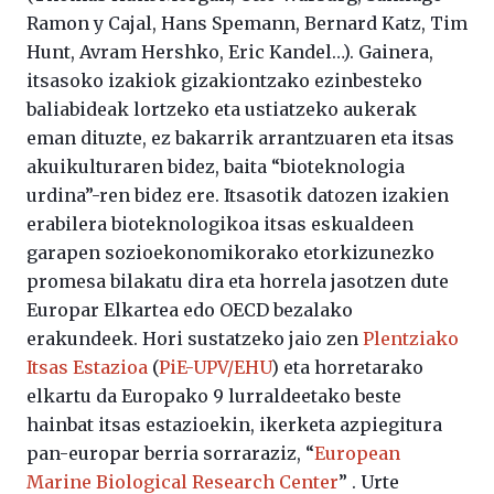
Ramon y Cajal, Hans Spemann, Bernard Katz, Tim
Hunt, Avram Hershko, Eric Kandel…). Gainera,
itsasoko izakiok gizakiontzako ezinbesteko
baliabideak lortzeko eta ustiatzeko aukerak
eman dituzte, ez bakarrik arrantzuaren eta itsas
akuikulturaren bidez, baita “bioteknologia
urdina”-ren bidez ere. Itsasotik datozen izakien
erabilera bioteknologikoa itsas eskualdeen
garapen sozioekonomikorako etorkizunezko
promesa bilakatu dira eta horrela jasotzen dute
Europar Elkartea edo OECD bezalako
erakundeek. Hori sustatzeko jaio zen
Plentziako
Itsas Estazioa
(
PiE-UPV/EHU
) eta horretarako
elkartu da Europako 9 lurraldeetako beste
hainbat itsas estazioekin, ikerketa azpiegitura
pan-europar berria sorraraziz, “
European
Marine Biological Research Center
” . Urte