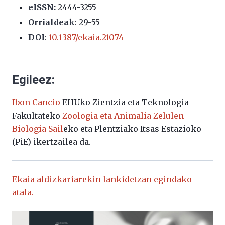
eISSN:
2444-3255
Orrialdeak
:
29-55
DOI
:
10.1387/ekaia.21074
Egileez:
Ibon Cancio
EHUko Zientzia eta Teknologia
Fakultateko
Zoologia eta Animalia Zelulen
Biologia Sail
eko eta Plentziako Itsas Estazioko
(PiE) ikertzailea da.
Ekaia aldizkariarekin lankidetzan egindako
atala.