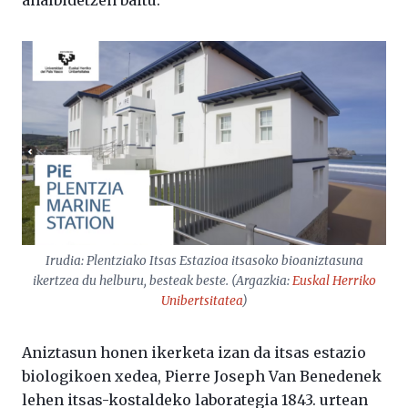
ahalbidetzen baitu.
Irudia: Plentziako Itsas Estazioa itsasoko bioaniztasuna
ikertzea du helburu, besteak beste. (Argazkia:
Euskal Herriko
Unibertsitatea
)
Aniztasun honen ikerketa izan da itsas estazio
biologikoen xedea, Pierre Joseph Van Benedenek
lehen itsas-kostaldeko laborategia 1843. urtean