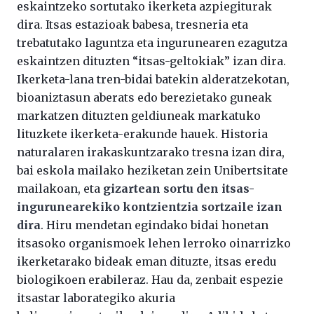
eskaintzeko sortutako ikerketa azpiegiturak
dira. Itsas estazioak babesa, tresneria eta
trebatutako laguntza eta ingurunearen ezagutza
eskaintzen dituzten “itsas-geltokiak” izan dira.
Ikerketa-lana tren-bidai batekin alderatzekotan,
bioaniztasun aberats edo berezietako guneak
markatzen dituzten geldiuneak markatuko
lituzkete ikerketa-erakunde hauek. Historia
naturalaren irakaskuntzarako tresna izan dira,
bai eskola mailako heziketan zein Unibertsitate
mailakoan, eta
gizartean sortu den itsas-
ingurunearekiko kontzientzia sortzaile izan
dira
. Hiru mendetan egindako bidai honetan
itsasoko organismoek lehen lerroko oinarrizko
ikerketarako bideak eman dituzte, itsas eredu
biologikoen erabileraz. Hau da, zenbait espezie
itsastar laborategiko akuria