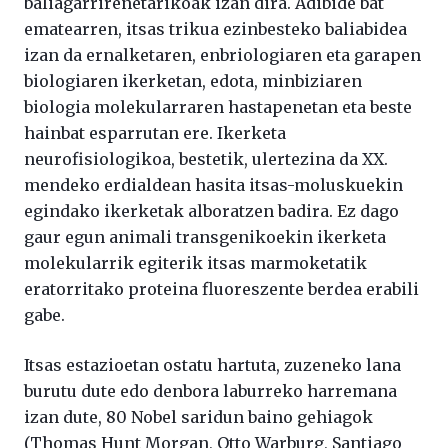
baliagarrirenetarikoak izan dira. Adibide bat
ematearren, itsas trikua ezinbesteko baliabidea
izan da ernalketaren, enbriologiaren eta garapen
biologiaren ikerketan, edota, minbiziaren
biologia molekularraren hastapenetan eta beste
hainbat esparrutan ere. Ikerketa
neurofisiologikoa, bestetik, ulertezina da XX.
mendeko erdialdean hasita itsas-moluskuekin
egindako ikerketak alboratzen badira. Ez dago
gaur egun animali transgenikoekin ikerketa
molekularrik egiterik itsas marmoketatik
eratorritako proteina fluoreszente berdea erabili
gabe.
Itsas estazioetan ostatu hartuta, zuzeneko lana
burutu dute edo denbora laburreko harremana
izan dute, 80 Nobel saridun baino gehiagok
(Thomas Hunt Morgan, Otto Warburg, Santiago