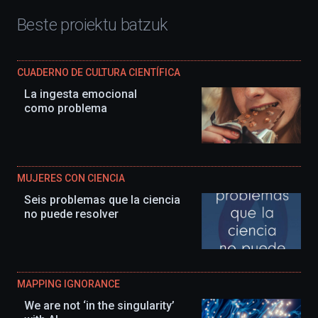
Beste proiektu batzuk
CUADERNO DE CULTURA CIENTÍFICA
La ingesta emocional
como problema
MUJERES CON CIENCIA
Seis problemas que la ciencia
no puede resolver
MAPPING IGNORANCE
We are not ‘in the singularity’