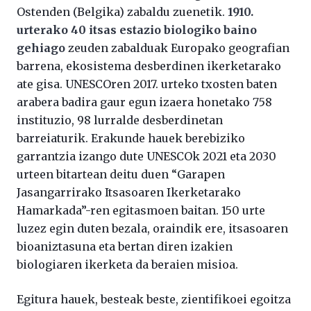
Ostenden (Belgika) zabaldu zuenetik.
1910.
urterako 40 itsas estazio biologiko baino
gehiago
zeuden zabalduak Europako geografian
barrena, ekosistema desberdinen ikerketarako
ate gisa. UNESCOren 2017. urteko txosten baten
arabera badira gaur egun izaera honetako 758
instituzio, 98 lurralde desberdinetan
barreiaturik. Erakunde hauek berebiziko
garrantzia izango dute UNESCOk 2021 eta 2030
urteen bitartean deitu duen “Garapen
Jasangarrirako Itsasoaren Ikerketarako
Hamarkada”-ren egitasmoen baitan. 150 urte
luzez egin duten bezala, oraindik ere, itsasoaren
bioaniztasuna eta bertan diren izakien
biologiaren ikerketa da beraien misioa.
Egitura hauek, besteak beste, zientifikoei egoitza