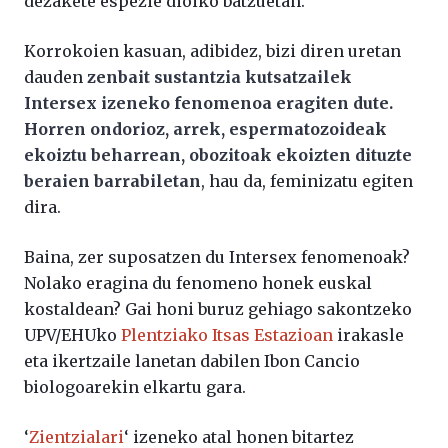
dezakete espezie dioiko batzuetan.
Korrokoien kasuan, adibidez, bizi diren uretan
dauden
zenbait sustantzia kutsatzailek
Intersex izeneko fenomenoa eragiten dute.
Horren ondorioz, arrek, espermatozoideak
ekoiztu beharrean, obozitoak ekoizten dituzte
beraien barrabiletan
, hau da, feminizatu egiten
dira.
Baina, zer suposatzen du Intersex fenomenoak?
Nolako eragina du fenomeno honek euskal
kostaldean? Gai honi buruz gehiago sakontzeko
UPV/EHUko
Plentziako Itsas Estazioan
irakasle
eta ikertzaile lanetan dabilen Ibon Cancio
biologoarekin elkartu gara.
‘
Zientzialari
‘ izeneko atal honen bitartez