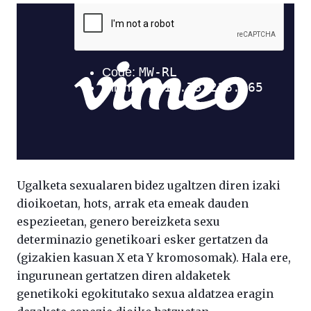
Ugalketa sexualaren bidez ugaltzen diren izaki
dioikoetan, hots, arrak eta emeak dauden
espezieetan, genero bereizketa sexu
determinazio genetikoari esker gertatzen da
(gizakien kasuan X eta Y kromosomak). Hala ere,
ingurunean gertatzen diren aldaketek
genetikoki egokitutako sexua aldatzea eragin