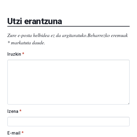
Utzi erantzuna
Zure e-posta helbidea ez da argitaratuko.
Beharrezko eremuak
*
markatuta daude
.
Iruzkin
*
Izena
*
E-mail
*