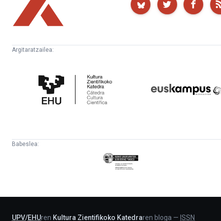
Argitaratzailea:
Kultura
Euskampus
Zientifikoko
Fundazioa
Katedra
Babeslea:
Eusko
Jaurlaritza
-
Lehendakaritza
UPV
/
EHU
ren
Kultura Zientifikoko Katedra
ren bloga
—
ISSN