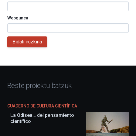
Webgunea
Bidali iruzkina
Beste proiektu batzuk
CUADERNO DE CULTURA CIENTÍFICA
La Odisea… del pensamiento
científico