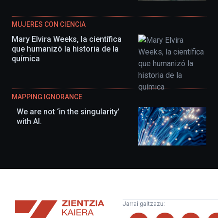
MUJERES CON CIENCIA
Mary Elvira Weeks, la científica
que humanizó la historia de la
química
MAPPING IGNORANCE
We are not ‘in the singularity’
with AI.
Zientzia
Jarrai gaitzazu:
Kaiera