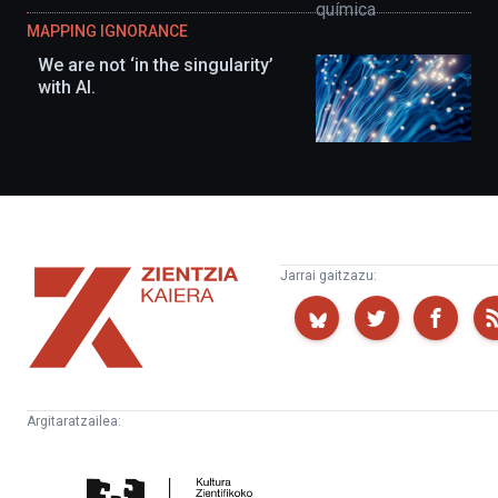
MAPPING IGNORANCE
We are not ‘in the singularity’
with AI.
Zientzia
Jarrai gaitzazu:
Kaiera
Argitaratzailea:
Kultura
Euskampus
Zientifikoko
Fundazioa