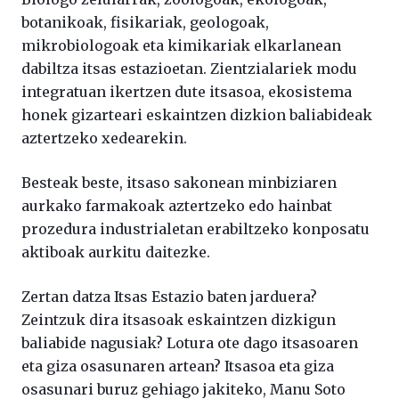
botanikoak, fisikariak, geologoak,
mikrobiologoak eta kimikariak elkarlanean
dabiltza itsas estazioetan. Zientzialariek modu
integratuan ikertzen dute itsasoa, ekosistema
honek gizarteari eskaintzen dizkion baliabideak
aztertzeko xedearekin.
Besteak beste, itsaso sakonean minbiziaren
aurkako farmakoak aztertzeko edo hainbat
prozedura industrialetan erabiltzeko konposatu
aktiboak aurkitu daitezke.
Zertan datza Itsas Estazio baten jarduera?
Zeintzuk dira itsasoak eskaintzen dizkigun
baliabide nagusiak? Lotura ote dago itsasoaren
eta giza osasunaren artean? Itsasoa eta giza
osasunari buruz gehiago jakiteko, Manu Soto