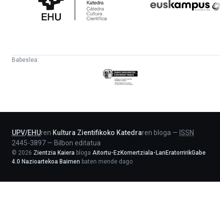
Katedra
Babeslea:
Eusko
Jaurlaritza
-
Lehendakaritza
UPV
/
EHU
ren
Kultura Zientifikoko Katedra
ren bloga
—
ISSN
2445-3897
—
Bilbon editatua
©
2026
Zientzia Kaiera
bloga
Aitortu-EzKomertziala-LanEratorririkGabe
4.0 Nazioartekoa Baimen
baten mende dago