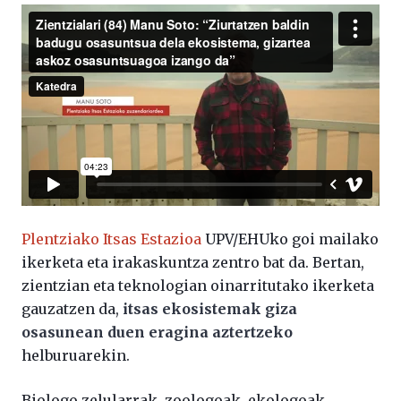
Plentziako Itsas Estazioa
UPV/EHUko goi mailako
ikerketa eta irakaskuntza zentro bat da. Bertan,
zientzian eta teknologian oinarritutako ikerketa
gauzatzen da,
itsas ekosistemak giza
osasunean duen eragina aztertzeko
helburuarekin.
Biologo zelularrak, zoologoak, ekologoak,