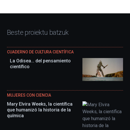
Beste proiektu batzuk
CUADERNO DE CULTURA CIENTÍFICA
La Odisea… del pensamiento
científico
MUJERES CON CIENCIA
Mary Elvira Weeks, la científica
que humanizó la historia de la
química