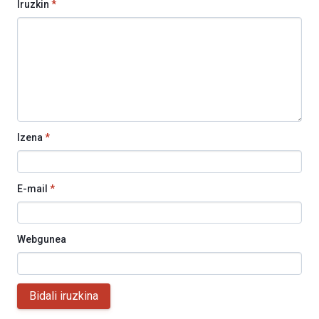
Iruzkin
*
Izena
*
E-mail
*
Webgunea
Bidali iruzkina