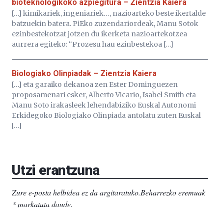
bioteknologikoko azpiegitura – Zientzia Kaiera
[…] kimikariek, ingeniariek…, nazioarteko beste ikertalde
batzuekin batera. PiEko zuzendariordeak, Manu Sotok
ezinbestekotzat jotzen du ikerketa nazioartekotzea
aurrera egiteko: “Prozesu hau ezinbestekoa […]
Biologiako Olinpiadak – Zientzia Kaiera
[…] eta garaiko dekanoa zen Ester Dominguezen
proposamenari esker, Alberto Vicario, Isabel Smith eta
Manu Soto irakasleek lehendabiziko Euskal Autonomi
Erkidegoko Biologiako Olinpiada antolatu zuten Euskal
[…]
Utzi erantzuna
Zure e-posta helbidea ez da argitaratuko.
Beharrezko eremuak
*
markatuta daude
.