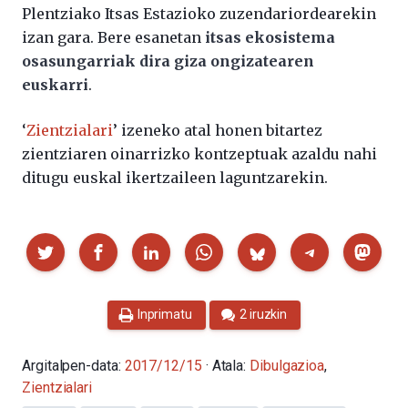
Plentziako Itsas Estazioko zuzendariordearekin
izan gara. Bere esanetan
itsas ekosistema
osasungarriak dira giza ongizatearen
euskarri
.
‘
Zientzialari
’ izeneko atal honen bitartez
zientziaren oinarrizko kontzeptuak azaldu nahi
ditugu euskal ikertzaileen laguntzarekin.
Partekatu
Inprimatu
2 iruzkin
Argitalpen-data:
2017/12/15
· Atala:
Dibulgazioa
,
Zientzialari